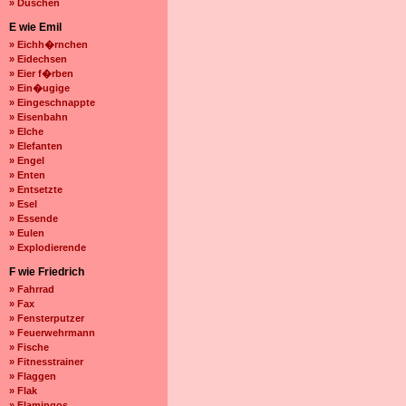
» Duschen
E wie Emil
» Eichh�rnchen
» Eidechsen
» Eier f�rben
» Ein�ugige
» Eingeschnappte
» Eisenbahn
» Elche
» Elefanten
» Engel
» Enten
» Entsetzte
» Esel
» Essende
» Eulen
» Explodierende
F wie Friedrich
» Fahrrad
» Fax
» Fensterputzer
» Feuerwehrmann
» Fische
» Fitnesstrainer
» Flaggen
» Flak
» Flamingos