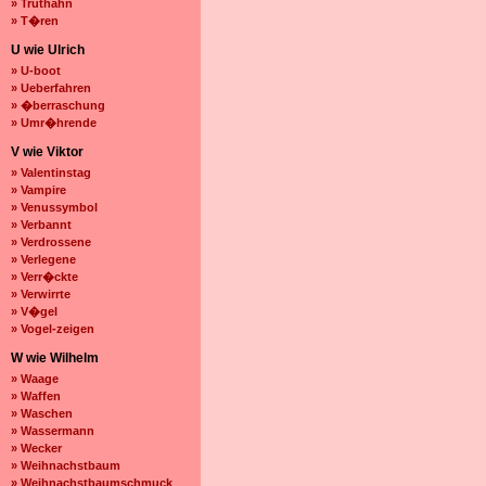
» Truthahn
» T�ren
U wie Ulrich
» U-boot
» Ueberfahren
» �berraschung
» Umr�hrende
V wie Viktor
» Valentinstag
» Vampire
» Venussymbol
» Verbannt
» Verdrossene
» Verlegene
» Verr�ckte
» Verwirrte
» V�gel
» Vogel-zeigen
W wie Wilhelm
» Waage
» Waffen
» Waschen
» Wassermann
» Wecker
» Weihnachstbaum
» Weihnachstbaumschmuck