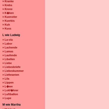
» Kranke
» Krebs
» Krone
» K�ken
» Kuenstler
» Kuerbis
» Kuh
» Kuss
L wie Ludwig
» La-ola
» Labor
» Lachende
» Lamas
» Laufende
» Libellen
» Liebe
» Liebesbriefe
» Liebeskummer
» Lieferanten
» Lila
» Lippen
» L�we
» Lokf�hrer
» Luftballon
» Lupe
M wie Martha