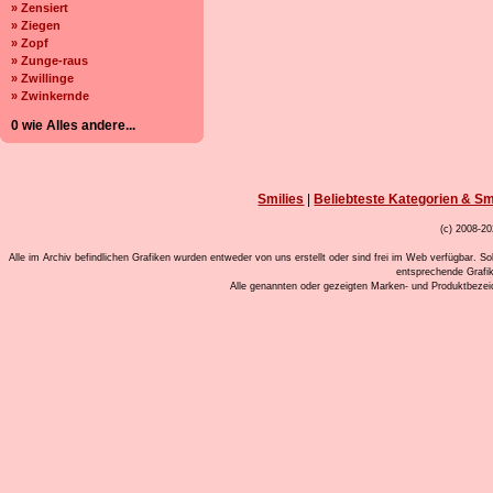
» Zensiert
» Ziegen
» Zopf
» Zunge-raus
» Zwillinge
» Zwinkernde
0 wie Alles andere...
Smilies
|
Beliebteste Kategorien & Sm
(c) 2008-20
Alle im Archiv befindlichen Grafiken wurden entweder von uns erstellt oder sind frei im Web verfügbar. So
entsprechende Grafi
Alle genannten oder gezeigten Marken- und Produktbeze