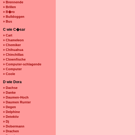
» Brennende
» Brillen
» B�ro
» Bulldoggen
» Bus
C wie C�sar
» Cart
» Chameleon
» Chemiker
» Chihuahua
» Chinchillas
» Clownfische
» Computer-schlagende
» Computer
» Coole
D wie Dora
» Dachse
» Danke
» Daumen-Hoch
» Daumen Runter
» Degen
» Delphine
» Detektiv
» Dj
» Dobermann
» Drachen