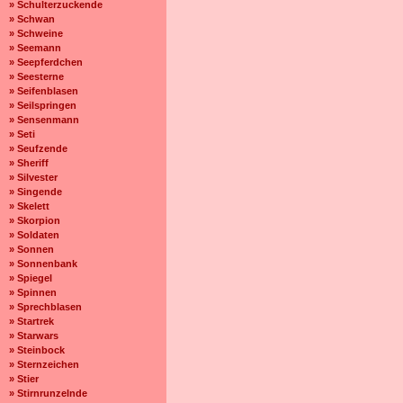
» Schulterzuckende
» Schwan
» Schweine
» Seemann
» Seepferdchen
» Seesterne
» Seifenblasen
» Seilspringen
» Sensenmann
» Seti
» Seufzende
» Sheriff
» Silvester
» Singende
» Skelett
» Skorpion
» Soldaten
» Sonnen
» Sonnenbank
» Spiegel
» Spinnen
» Sprechblasen
» Startrek
» Starwars
» Steinbock
» Sternzeichen
» Stier
» Stirnrunzelnde