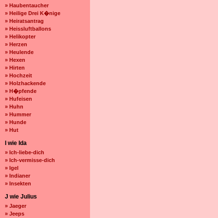
» Haubentaucher
» Heilige Drei K�nige
» Heiratsantrag
» Heissluftballons
» Helikopter
» Herzen
» Heulende
» Hexen
» Hirten
» Hochzeit
» Holzhackende
» H�pfende
» Hufeisen
» Huhn
» Hummer
» Hunde
» Hut
I wie Ida
» Ich-liebe-dich
» Ich-vermisse-dich
» Igel
» Indianer
» Insekten
J wie Julius
» Jaeger
» Jeeps