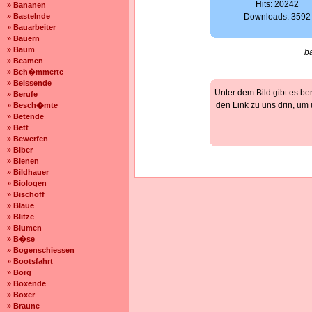
Hits: 20242
» Bananen
» Bastelnde
Downloads: 3592
» Bauarbeiter
» Bauern
» Baum
b
» Beamen
» Beh�mmerte
» Beissende
Unter dem Bild gibt es be
» Berufe
den Link zu uns drin, um
» Besch�mte
» Betende
» Bett
» Bewerfen
» Biber
» Bienen
» Bildhauer
» Biologen
» Bischoff
» Blaue
» Blitze
» Blumen
» B�se
» Bogenschiessen
» Bootsfahrt
» Borg
» Boxende
» Boxer
» Braune