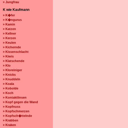
» Jungfrau
K wie Kaufmann
» K�fer
» K�ngurus
» Kamin
» Katzen
» Kellner
» Kerzen
» Keulen
» Kichernde
» Kissenschlacht
» Kiwis
» Klatschende
» Klo
» Kloreiniger
» Knicks
» Knuddeln
» Koala
» Kobolde
» Koch
» Kontaktlinsen
» Kopf gegen die Wand
» Kopfnuss
» Kopfschmerzen
» Kopfsch�ttelnde
» Krabben
» Kraken