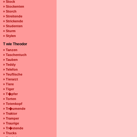
» Stock
» Stockenten
» Storch
» Streitende
» Strickende
» Studenten
» Sturm
» Stylen
T wie Theodor
» Tanzen
» Taschentuch
» Tauben
» Teddy
» Telefon
» Teuflische
» Tierarzt
» Tiere
» Tiger
» T�pfer
» Torten
» Totenkopf
» Tr�umende
» Traktor
» Tramper
» Traurige
» Tr�stende
» Trucks