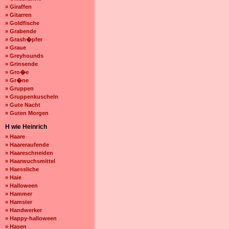
» Giraffen
» Gitarren
» Goldfische
» Grabende
» Grash�pfer
» Graue
» Greyhounds
» Grinsende
» Gro�e
» Gr�ne
» Gruppen
» Gruppenkuscheln
» Gute Nacht
» Guten Morgen
H wie Heinrich
» Haare
» Haareraufende
» Haareschneiden
» Haarwuchsmittel
» Haessliche
» Haie
» Halloween
» Hammer
» Hamster
» Handwerker
» Happy-halloween
» Hasen