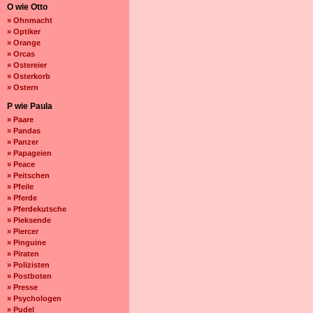
O wie Otto
» Ohnmacht
» Optiker
» Orange
» Orcas
» Ostereier
» Osterkorb
» Ostern
P wie Paula
» Paare
» Pandas
» Panzer
» Papageien
» Peace
» Peitschen
» Pfeile
» Pferde
» Pferdekutsche
» Pieksende
» Piercer
» Pinguine
» Piraten
» Polizisten
» Postboten
» Presse
» Psychologen
» Pudel