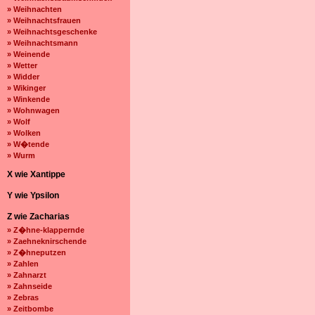
» Weihnachten
» Weihnachtsfrauen
» Weihnachtsgeschenke
» Weihnachtsmann
» Weinende
» Wetter
» Widder
» Wikinger
» Winkende
» Wohnwagen
» Wolf
» Wolken
» W�tende
» Wurm
X wie Xantippe
Y wie Ypsilon
Z wie Zacharias
» Z�hne-klappernde
» Zaehneknirschende
» Z�hneputzen
» Zahlen
» Zahnarzt
» Zahnseide
» Zebras
» Zeitbombe