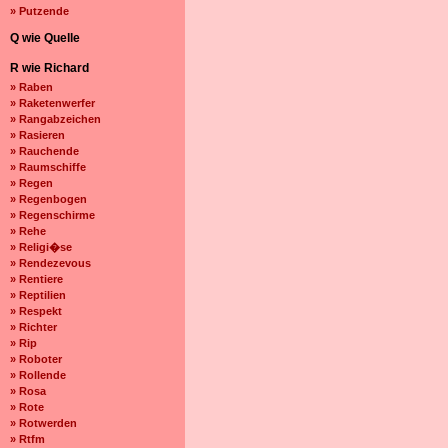
» Putzende
Q wie Quelle
R wie Richard
» Raben
» Raketenwerfer
» Rangabzeichen
» Rasieren
» Rauchende
» Raumschiffe
» Regen
» Regenbogen
» Regenschirme
» Rehe
» Religi�se
» Rendezevous
» Rentiere
» Reptilien
» Respekt
» Richter
» Rip
» Roboter
» Rollende
» Rosa
» Rote
» Rotwerden
» Rtfm