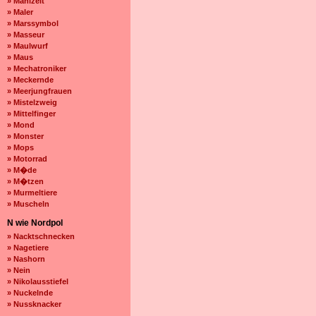
» Mahlzeit
» Maler
» Marssymbol
» Masseur
» Maulwurf
» Maus
» Mechatroniker
» Meckernde
» Meerjungfrauen
» Mistelzweig
» Mittelfinger
» Mond
» Monster
» Mops
» Motorrad
» M�de
» M�tzen
» Murmeltiere
» Muscheln
N wie Nordpol
» Nacktschnecken
» Nagetiere
» Nashorn
» Nein
» Nikolausstiefel
» Nuckelnde
» Nussknacker