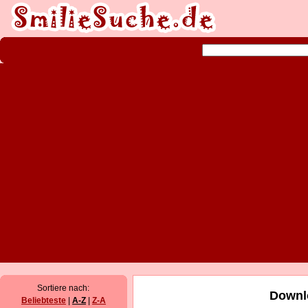
Sortiere nach:
Downl
Beliebteste
|
A-Z
|
Z-A