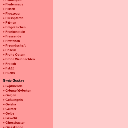
» Fledermaus
» Flirten
» Flugzeug
» Flusspferde
» F�nen
» Fragezeichen
» Frankenstein
» Fressende
» Frettchen
» Freundschaft
» Friseur
» Frohe Ostern
» Frohe Weihnachten
» Frosch
» Fsk18
» Fuchs
G wie Gustav
» G�hnende
» G�nsef��chen
» Galgen
» Gefaengnis
» Geisha
» Geister
» Gelbe
» Gewehr
» Ghostbuster
» Giesskanne