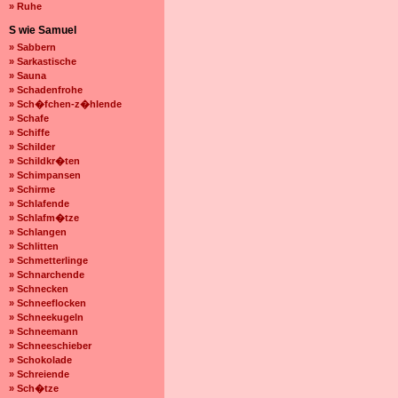
» Ruhe
S wie Samuel
» Sabbern
» Sarkastische
» Sauna
» Schadenfrohe
» Sch�fchen-z�hlende
» Schafe
» Schiffe
» Schilder
» Schildkr�ten
» Schimpansen
» Schirme
» Schlafende
» Schlafm�tze
» Schlangen
» Schlitten
» Schmetterlinge
» Schnarchende
» Schnecken
» Schneeflocken
» Schneekugeln
» Schneemann
» Schneeschieber
» Schokolade
» Schreiende
» Sch�tze