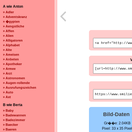
A wie Anton
» Adler
» Adventskranz
» �gypten
» Aengstliche
» Affen
» Alien
» Alligatoren
» Alphabet
» Alte
» Ameisen
» Anbeten
» Apotheker
» Armee
» Arzt
» Astronomen
» Augen-rollende
» Ausrufungszeichen
» Auto
» Axt
B wie Berta
» Baby
Bild-Daten
» Badewannen
» Badezimmer
Gr��e: 2.04KB
» Baecker
Pixel: 33 x 35 Pixe
» Baeren