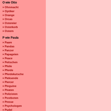
O wie Otto
» Ohnmacht
» Optiker
» Orange
» Orcas
» Ostereier
» Osterkorb
» Ostern
P wie Paula
» Paare
» Pandas
» Panzer
» Papageien
» Peace
» Peitschen
» Pfeile
» Pferde
» Pferdekutsche
» Pieksende
» Piercer
» Pinguine
» Piraten
» Polizisten
» Postboten
» Presse
» Psychologen
» Pudel