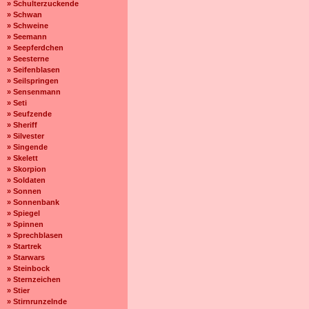
» Schulterzuckende
» Schwan
» Schweine
» Seemann
» Seepferdchen
» Seesterne
» Seifenblasen
» Seilspringen
» Sensenmann
» Seti
» Seufzende
» Sheriff
» Silvester
» Singende
» Skelett
» Skorpion
» Soldaten
» Sonnen
» Sonnenbank
» Spiegel
» Spinnen
» Sprechblasen
» Startrek
» Starwars
» Steinbock
» Sternzeichen
» Stier
» Stirnrunzelnde