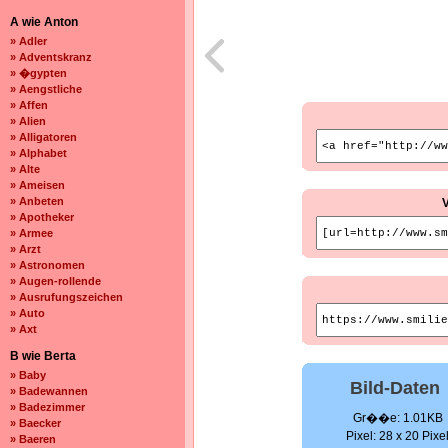
A wie Anton
» Adler
» Adventskranz
» �gypten
» Aengstliche
» Affen
» Alien
» Alligatoren
» Alphabet
» Alte
» Ameisen
» Anbeten
» Apotheker
» Armee
» Arzt
» Astronomen
» Augen-rollende
» Ausrufungszeichen
» Auto
» Axt
B wie Berta
» Baby
Bild-Daten
» Badewannen
» Badezimmer
Gr��e: 1.01KB
» Baecker
Pixel: 28 x 20 Pixe
» Baeren