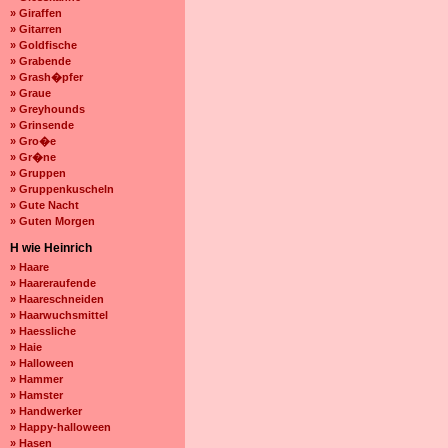
» Giraffen
» Gitarren
» Goldfische
» Grabende
» Grash�pfer
» Graue
» Greyhounds
» Grinsende
» Gro�e
» Gr�ne
» Gruppen
» Gruppenkuscheln
» Gute Nacht
» Guten Morgen
H wie Heinrich
» Haare
» Haareraufende
» Haareschneiden
» Haarwuchsmittel
» Haessliche
» Haie
» Halloween
» Hammer
» Hamster
» Handwerker
» Happy-halloween
» Hasen