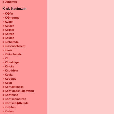
» Jungfrau
K wie Kaufmann
» K�fer
» K�ngurus
» Kamin
» Katzen
» Kellner
» Kerzen
» Keulen
» Kichernde
» Kissenschlacht
» Kiwis
» Klatschende
» Klo
» Kloreiniger
» Knicks
» Knuddeln
» Koala
» Kobolde
» Koch
» Kontaktlinsen
» Kopf gegen die Wand
» Kopfnuss
» Kopfschmerzen
» Kopfsch�ttelnde
» Krabben
» Kraken