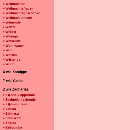
» Weihnachten
» Weihnachtsfrauen
» Weihnachtsgeschenke
» Weihnachtsmann
» Weinende
» Wetter
» Widder
» Wikinger
» Winkende
» Wohnwagen
» Wolf
» Wolken
» W�tende
» Wurm
X wie Xantippe
Y wie Ypsilon
Z wie Zacharias
» Z�hne-klappernde
» Zaehneknirschende
» Z�hneputzen
» Zahlen
» Zahnarzt
» Zahnseide
» Zebras
» Zeitbombe