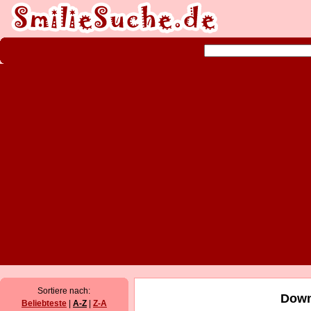
Sortiere nach:
Down
Beliebteste
|
A-Z
|
Z-A