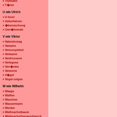
» Truthahn
» T�ren
U wie Ulrich
» U-boot
» Ueberfahren
» �berraschung
» Umr�hrende
V wie Viktor
» Valentinstag
» Vampire
» Venussymbol
» Verbannt
» Verdrossene
» Verlegene
» Verr�ckte
» Verwirrte
» V�gel
» Vogel-zeigen
W wie Wilhelm
» Waage
» Waffen
» Waschen
» Wassermann
» Wecker
» Weihnachstbaum
» Weihnachstbaumschmuck