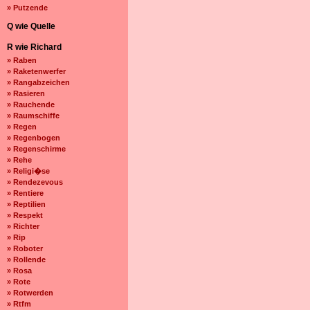
» Putzende
Q wie Quelle
R wie Richard
» Raben
» Raketenwerfer
» Rangabzeichen
» Rasieren
» Rauchende
» Raumschiffe
» Regen
» Regenbogen
» Regenschirme
» Rehe
» Religi�se
» Rendezevous
» Rentiere
» Reptilien
» Respekt
» Richter
» Rip
» Roboter
» Rollende
» Rosa
» Rote
» Rotwerden
» Rtfm