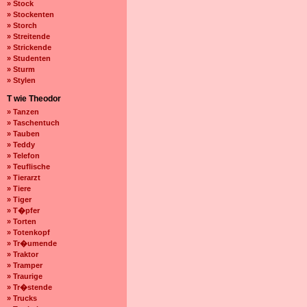
» Stock
» Stockenten
» Storch
» Streitende
» Strickende
» Studenten
» Sturm
» Stylen
T wie Theodor
» Tanzen
» Taschentuch
» Tauben
» Teddy
» Telefon
» Teuflische
» Tierarzt
» Tiere
» Tiger
» T�pfer
» Torten
» Totenkopf
» Tr�umende
» Traktor
» Tramper
» Traurige
» Tr�stende
» Trucks