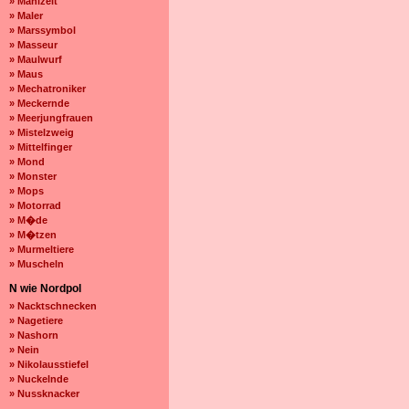
» Mahlzeit
» Maler
» Marssymbol
» Masseur
» Maulwurf
» Maus
» Mechatroniker
» Meckernde
» Meerjungfrauen
» Mistelzweig
» Mittelfinger
» Mond
» Monster
» Mops
» Motorrad
» M�de
» M�tzen
» Murmeltiere
» Muscheln
N wie Nordpol
» Nacktschnecken
» Nagetiere
» Nashorn
» Nein
» Nikolausstiefel
» Nuckelnde
» Nussknacker