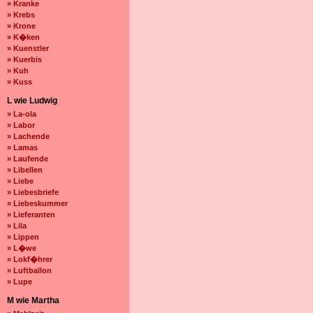
» Kranke
» Krebs
» Krone
» K�ken
» Kuenstler
» Kuerbis
» Kuh
» Kuss
L wie Ludwig
» La-ola
» Labor
» Lachende
» Lamas
» Laufende
» Libellen
» Liebe
» Liebesbriefe
» Liebeskummer
» Lieferanten
» Lila
» Lippen
» L�we
» Lokf�hrer
» Luftballon
» Lupe
M wie Martha