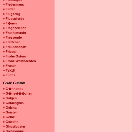
» Fledermaus
» Flirten
» Flugzeug
» Flusspferde
» F�nen
» Fragezeichen
» Frankenstein
» Fressende
» Frettchen
» Freundschaft
» Friseur
» Frohe Ostern
» Frohe Weihnachten
» Frosch
» Fsk18
» Fuchs
G wie Gustav
» G�hnende
» G�nsef��chen
» Galgen
» Gefaengnis
» Geisha
» Geister
» Gelbe
» Gewehr
» Ghostbuster
» Giesskanne