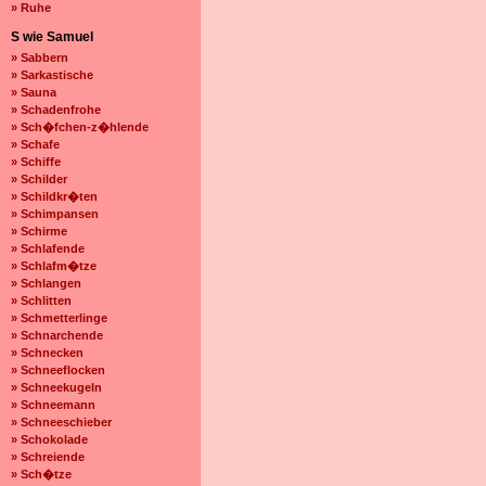
» Ruhe
S wie Samuel
» Sabbern
» Sarkastische
» Sauna
» Schadenfrohe
» Sch�fchen-z�hlende
» Schafe
» Schiffe
» Schilder
» Schildkr�ten
» Schimpansen
» Schirme
» Schlafende
» Schlafm�tze
» Schlangen
» Schlitten
» Schmetterlinge
» Schnarchende
» Schnecken
» Schneeflocken
» Schneekugeln
» Schneemann
» Schneeschieber
» Schokolade
» Schreiende
» Sch�tze