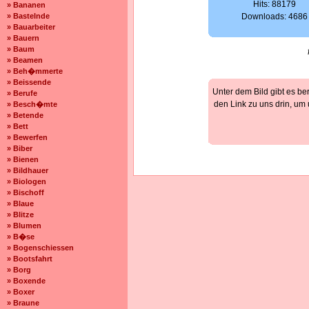
Hits: 88179
» Bananen
» Bastelnde
Downloads: 4686
» Bauarbeiter
» Bauern
» Baum
» Beamen
» Beh�mmerte
» Beissende
Unter dem Bild gibt es be
» Berufe
den Link zu uns drin, um
» Besch�mte
» Betende
» Bett
» Bewerfen
» Biber
» Bienen
» Bildhauer
» Biologen
» Bischoff
» Blaue
» Blitze
» Blumen
» B�se
» Bogenschiessen
» Bootsfahrt
» Borg
» Boxende
» Boxer
» Braune