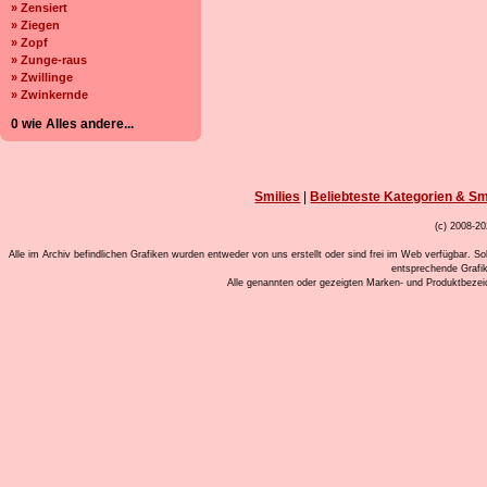
» Zensiert
» Ziegen
» Zopf
» Zunge-raus
» Zwillinge
» Zwinkernde
0 wie Alles andere...
Smilies
|
Beliebteste Kategorien & Sm
(c) 2008-20
Alle im Archiv befindlichen Grafiken wurden entweder von uns erstellt oder sind frei im Web verfügbar. So
entsprechende Grafi
Alle genannten oder gezeigten Marken- und Produktbeze