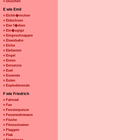
» Duschen
E wie Emil
» Eichh�rnchen
» Eidechsen
» Eier f�rben
» Ein�ugige
» Eingeschnappte
» Eisenbahn
» Elche
» Elefanten
» Engel
» Enten
» Entsetzte
» Esel
» Essende
» Eulen
» Explodierende
F wie Friedrich
» Fahrrad
» Fax
» Fensterputzer
» Feuerwehrmann
» Fische
» Fitnesstrainer
» Flaggen
» Flak
» Flamingos