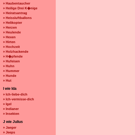
» Haubentaucher
» Heilige Drei K�nige
» Heiratsantrag
» Heissluftballons
» Helikopter
» Herzen
» Heulende
» Hexen
» Hirten
» Hochzeit
» Holzhackende
» H�pfende
» Hufeisen
» Huhn
» Hummer
» Hunde
» Hut
I wie Ida
» Ich-liebe-dich
» Ich-vermisse-dich
» Igel
» Indianer
» Insekten
J wie Julius
» Jaeger
» Jeeps