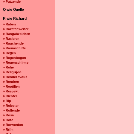
» Putzende
Q wie Quelle
R wie Richard
» Raben
» Raketenwerfer
» Rangabzeichen
» Rasieren
» Rauchende
» Raumschiffe
» Regen
» Regenbogen
» Regenschirme
» Rehe
» Religi�se
» Rendezevous
» Rentiere
» Reptilien
» Respekt
» Richter
» Rip
» Roboter
» Rollende
» Rosa
» Rote
» Rotwerden
» Rtfm