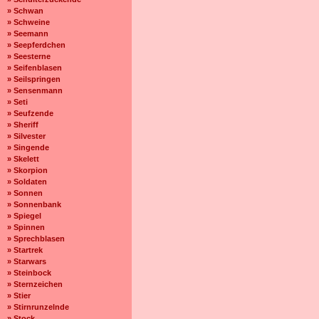
» Schwan
» Schweine
» Seemann
» Seepferdchen
» Seesterne
» Seifenblasen
» Seilspringen
» Sensenmann
» Seti
» Seufzende
» Sheriff
» Silvester
» Singende
» Skelett
» Skorpion
» Soldaten
» Sonnen
» Sonnenbank
» Spiegel
» Spinnen
» Sprechblasen
» Startrek
» Starwars
» Steinbock
» Sternzeichen
» Stier
» Stirnrunzelnde
» Stock