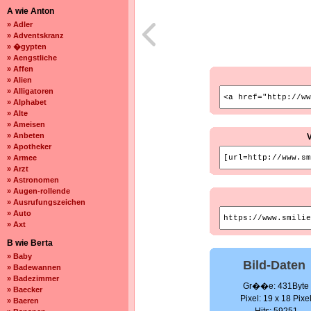
A wie Anton
» Adler
» Adventskranz
» �gypten
» Aengstliche
» Affen
» Alien
» Alligatoren
» Alphabet
» Alte
» Ameisen
» Anbeten
» Apotheker
» Armee
» Arzt
» Astronomen
» Augen-rollende
» Ausrufungszeichen
» Auto
» Axt
B wie Berta
» Baby
Bild-Daten
» Badewannen
» Badezimmer
Gr��e: 431Byte
» Baecker
Pixel: 19 x 18 Pixe
» Baeren