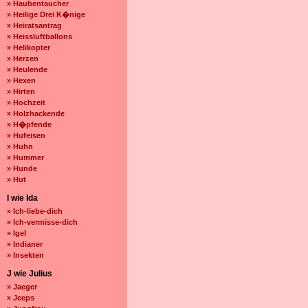
» Haubentaucher
» Heilige Drei K�nige
» Heiratsantrag
» Heissluftballons
» Helikopter
» Herzen
» Heulende
» Hexen
» Hirten
» Hochzeit
» Holzhackende
» H�pfende
» Hufeisen
» Huhn
» Hummer
» Hunde
» Hut
I wie Ida
» Ich-liebe-dich
» Ich-vermisse-dich
» Igel
» Indianer
» Insekten
J wie Julius
» Jaeger
» Jeeps