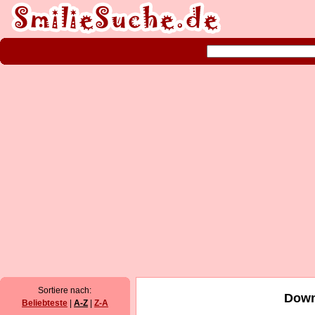
Sortiere nach:
Down
Beliebteste
|
A-Z
|
Z-A