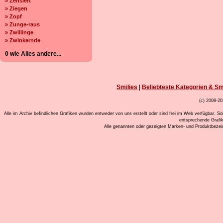
» Zensiert
» Ziegen
» Zopf
» Zunge-raus
» Zwillinge
» Zwinkernde
0 wie Alles andere...
Smilies
|
Beliebteste Kategorien & Sm
(c) 2008-20
Alle im Archiv befindlichen Grafiken wurden entweder von uns erstellt oder sind frei im Web verfügbar. So
entsprechende Grafi
Alle genannten oder gezeigten Marken- und Produktbeze