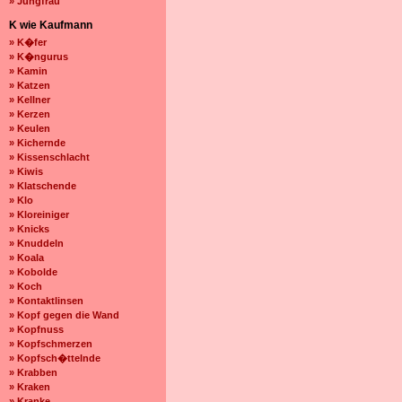
» Jungfrau
K wie Kaufmann
» K�fer
» K�ngurus
» Kamin
» Katzen
» Kellner
» Kerzen
» Keulen
» Kichernde
» Kissenschlacht
» Kiwis
» Klatschende
» Klo
» Kloreiniger
» Knicks
» Knuddeln
» Koala
» Kobolde
» Koch
» Kontaktlinsen
» Kopf gegen die Wand
» Kopfnuss
» Kopfschmerzen
» Kopfsch�ttelnde
» Krabben
» Kraken
» Kranke