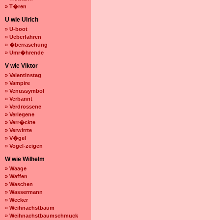
» T�ren
U wie Ulrich
» U-boot
» Ueberfahren
» �berraschung
» Umr�hrende
V wie Viktor
» Valentinstag
» Vampire
» Venussymbol
» Verbannt
» Verdrossene
» Verlegene
» Verr�ckte
» Verwirrte
» V�gel
» Vogel-zeigen
W wie Wilhelm
» Waage
» Waffen
» Waschen
» Wassermann
» Wecker
» Weihnachstbaum
» Weihnachstbaumschmuck