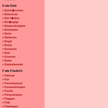
E wie Emil
» Eichh�rnchen
» Eidechsen
» Eier f�rben
» Ein�ugige
» Eingeschnappte
» Eisenbahn
» Elche
» Elefanten
» Engel
» Enten
» Entsetzte
» Esel
» Essende
» Eulen
» Explodierende
F wie Friedrich
» Fahrrad
» Fax
» Fensterputzer
» Feuerwehrmann
» Fische
» Fitnesstrainer
» Flaggen
» Flak
» Flamingos