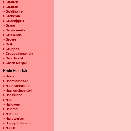
» Giraffen
» Gitarren
» Goldfische
» Grabende
» Grash�pfer
» Graue
» Greyhounds
» Grinsende
» Gro�e
» Gr�ne
» Gruppen
» Gruppenkuscheln
» Gute Nacht
» Guten Morgen
H wie Heinrich
» Haare
» Haareraufende
» Haareschneiden
» Haarwuchsmittel
» Haessliche
» Haie
» Halloween
» Hammer
» Hamster
» Handwerker
» Happy-halloween
» Hasen