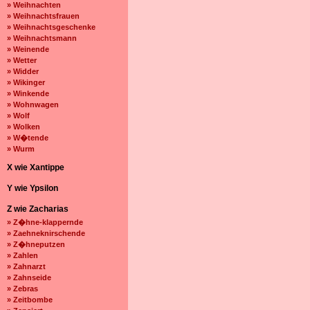
» Weihnachten
» Weihnachtsfrauen
» Weihnachtsgeschenke
» Weihnachtsmann
» Weinende
» Wetter
» Widder
» Wikinger
» Winkende
» Wohnwagen
» Wolf
» Wolken
» W�tende
» Wurm
X wie Xantippe
Y wie Ypsilon
Z wie Zacharias
» Z�hne-klappernde
» Zaehneknirschende
» Z�hneputzen
» Zahlen
» Zahnarzt
» Zahnseide
» Zebras
» Zeitbombe