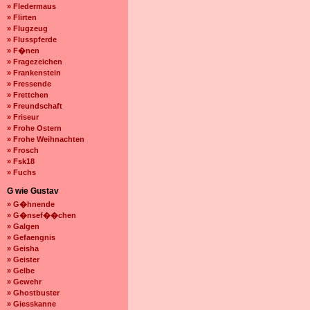
» Fledermaus
» Flirten
» Flugzeug
» Flusspferde
» F�nen
» Fragezeichen
» Frankenstein
» Fressende
» Frettchen
» Freundschaft
» Friseur
» Frohe Ostern
» Frohe Weihnachten
» Frosch
» Fsk18
» Fuchs
G wie Gustav
» G�hnende
» G�nsef��chen
» Galgen
» Gefaengnis
» Geisha
» Geister
» Gelbe
» Gewehr
» Ghostbuster
» Giesskanne