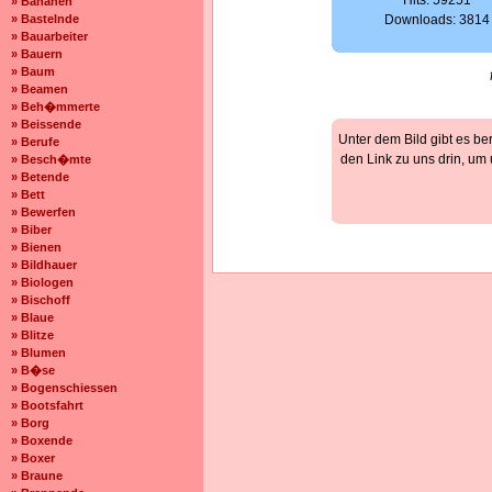
Hits: 59251
» Bananen
» Bastelnde
Downloads: 3814
» Bauarbeiter
» Bauern
» Baum
» Beamen
» Beh�mmerte
» Beissende
Unter dem Bild gibt es be
» Berufe
den Link zu uns drin, um
» Besch�mte
» Betende
» Bett
» Bewerfen
» Biber
» Bienen
» Bildhauer
» Biologen
» Bischoff
» Blaue
» Blitze
» Blumen
» B�se
» Bogenschiessen
» Bootsfahrt
» Borg
» Boxende
» Boxer
» Braune