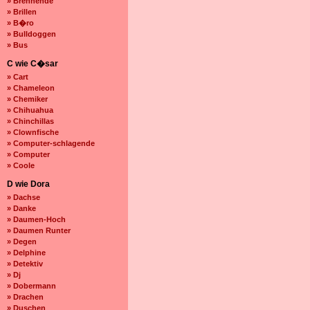
» Brennende
» Brillen
» B�ro
» Bulldoggen
» Bus
C wie C�sar
» Cart
» Chameleon
» Chemiker
» Chihuahua
» Chinchillas
» Clownfische
» Computer-schlagende
» Computer
» Coole
D wie Dora
» Dachse
» Danke
» Daumen-Hoch
» Daumen Runter
» Degen
» Delphine
» Detektiv
» Dj
» Dobermann
» Drachen
» Duschen