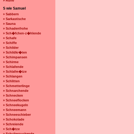
» Ruhe
S wie Samuel
» Sabbern
» Sarkastische
» Sauna
» Schadenfrohe
» Sch�fchen-z�hlende
» Schafe
» Schiffe
» Schilder
» Schildkr�ten
» Schimpansen
» Schirme
» Schlafende
» Schlafm�tze
» Schlangen
» Schlitten
» Schmetterlinge
» Schnarchende
» Schnecken
» Schneeflocken
» Schneekugeln
» Schneemann
» Schneeschieber
» Schokolade
» Schreiende
» Sch�tze
» Schulterzuckende