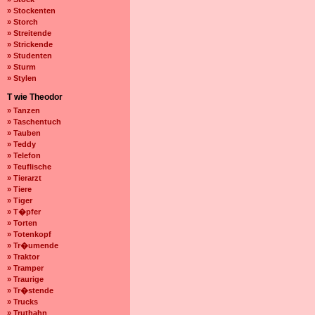
» Stockenten
» Storch
» Streitende
» Strickende
» Studenten
» Sturm
» Stylen
T wie Theodor
» Tanzen
» Taschentuch
» Tauben
» Teddy
» Telefon
» Teuflische
» Tierarzt
» Tiere
» Tiger
» T�pfer
» Torten
» Totenkopf
» Tr�umende
» Traktor
» Tramper
» Traurige
» Tr�stende
» Trucks
» Truthahn