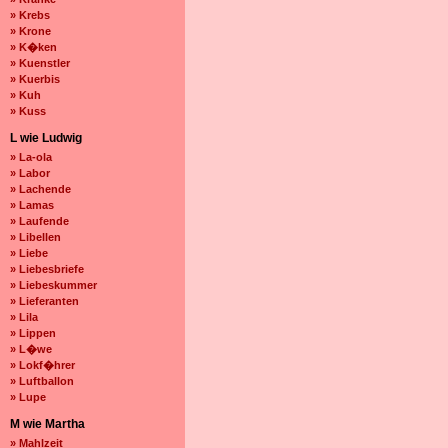
» Krebs
» Krone
» K�ken
» Kuenstler
» Kuerbis
» Kuh
» Kuss
L wie Ludwig
» La-ola
» Labor
» Lachende
» Lamas
» Laufende
» Libellen
» Liebe
» Liebesbriefe
» Liebeskummer
» Lieferanten
» Lila
» Lippen
» L�we
» Lokf�hrer
» Luftballon
» Lupe
M wie Martha
» Mahlzeit