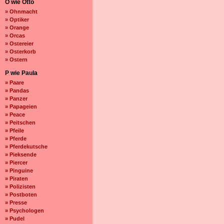
O wie Otto
» Ohnmacht
» Optiker
» Orange
» Orcas
» Ostereier
» Osterkorb
» Ostern
P wie Paula
» Paare
» Pandas
» Panzer
» Papageien
» Peace
» Peitschen
» Pfeile
» Pferde
» Pferdekutsche
» Pieksende
» Piercer
» Pinguine
» Piraten
» Polizisten
» Postboten
» Presse
» Psychologen
» Pudel