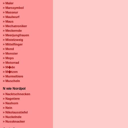
» Maler
» Marssymbol
» Masseur
» Maulwurf
» Maus
» Mechatroniker
» Meckernde
» Meerjungfrauen
» Mistelzweig
» Mittelfinger
» Mond
» Monster
» Mops
» Motorrad
» M�de
» M�tzen
» Murmeltiere
» Muscheln
N wie Nordpol
» Nacktschnecken
» Nagetiere
» Nashorn
» Nein
» Nikolausstiefel
» Nuckelnde
» Nussknacker