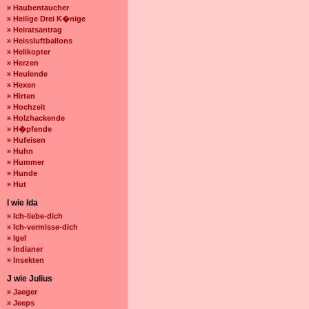
» Haubentaucher
» Heilige Drei K�nige
» Heiratsantrag
» Heissluftballons
» Helikopter
» Herzen
» Heulende
» Hexen
» Hirten
» Hochzeit
» Holzhackende
» H�pfende
» Hufeisen
» Huhn
» Hummer
» Hunde
» Hut
I wie Ida
» Ich-liebe-dich
» Ich-vermisse-dich
» Igel
» Indianer
» Insekten
J wie Julius
» Jaeger
» Jeeps