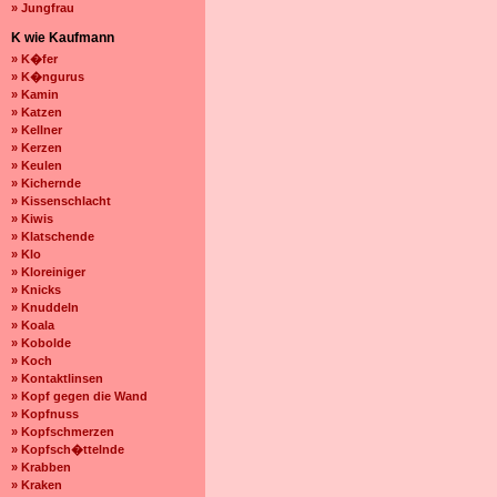
» Jungfrau
K wie Kaufmann
» K�fer
» K�ngurus
» Kamin
» Katzen
» Kellner
» Kerzen
» Keulen
» Kichernde
» Kissenschlacht
» Kiwis
» Klatschende
» Klo
» Kloreiniger
» Knicks
» Knuddeln
» Koala
» Kobolde
» Koch
» Kontaktlinsen
» Kopf gegen die Wand
» Kopfnuss
» Kopfschmerzen
» Kopfsch�ttelnde
» Krabben
» Kraken