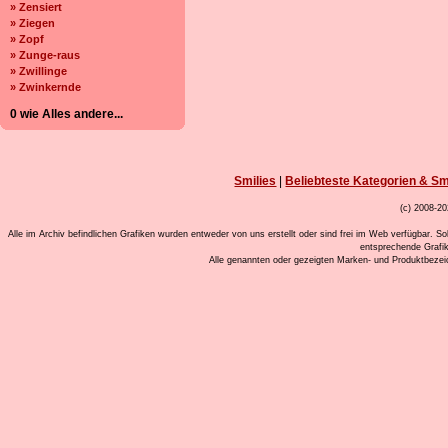
» Zensiert
» Ziegen
» Zopf
» Zunge-raus
» Zwillinge
» Zwinkernde
0 wie Alles andere...
Smilies
|
Beliebteste Kategorien & Sm
(c) 2008-20
Alle im Archiv befindlichen Grafiken wurden entweder von uns erstellt oder sind frei im Web verfügbar. So
entsprechende Grafi
Alle genannten oder gezeigten Marken- und Produktbeze