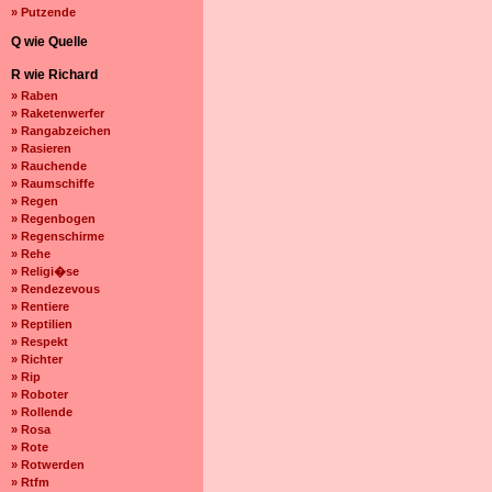
» Putzende
Q wie Quelle
R wie Richard
» Raben
» Raketenwerfer
» Rangabzeichen
» Rasieren
» Rauchende
» Raumschiffe
» Regen
» Regenbogen
» Regenschirme
» Rehe
» Religi�se
» Rendezevous
» Rentiere
» Reptilien
» Respekt
» Richter
» Rip
» Roboter
» Rollende
» Rosa
» Rote
» Rotwerden
» Rtfm