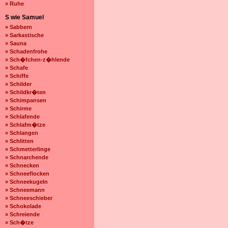
» Ruhe
S wie Samuel
» Sabbern
» Sarkastische
» Sauna
» Schadenfrohe
» Sch�fchen-z�hlende
» Schafe
» Schiffe
» Schilder
» Schildkr�ten
» Schimpansen
» Schirme
» Schlafende
» Schlafm�tze
» Schlangen
» Schlitten
» Schmetterlinge
» Schnarchende
» Schnecken
» Schneeflocken
» Schneekugeln
» Schneemann
» Schneeschieber
» Schokolade
» Schreiende
» Sch�tze