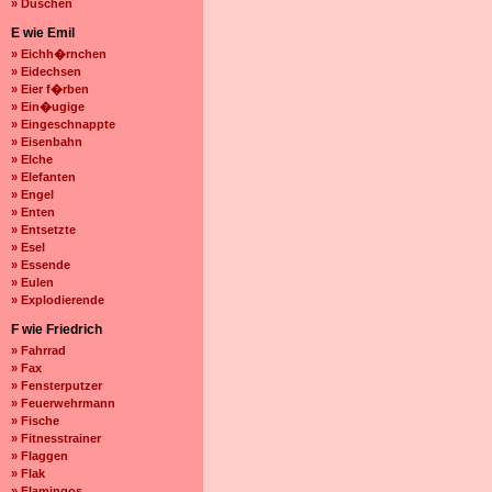
» Duschen
E wie Emil
» Eichh�rnchen
» Eidechsen
» Eier f�rben
» Ein�ugige
» Eingeschnappte
» Eisenbahn
» Elche
» Elefanten
» Engel
» Enten
» Entsetzte
» Esel
» Essende
» Eulen
» Explodierende
F wie Friedrich
» Fahrrad
» Fax
» Fensterputzer
» Feuerwehrmann
» Fische
» Fitnesstrainer
» Flaggen
» Flak
» Flamingos