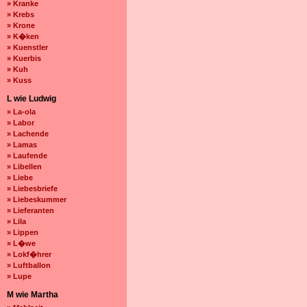
» Kranke
» Krebs
» Krone
» K�ken
» Kuenstler
» Kuerbis
» Kuh
» Kuss
L wie Ludwig
» La-ola
» Labor
» Lachende
» Lamas
» Laufende
» Libellen
» Liebe
» Liebesbriefe
» Liebeskummer
» Lieferanten
» Lila
» Lippen
» L�we
» Lokf�hrer
» Luftballon
» Lupe
M wie Martha