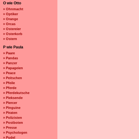
O wie Otto
» Ohnmacht
» Optiker
» Orange
» Orcas
» Ostereier
» Osterkorb
» Ostern
P wie Paula
» Paare
» Pandas
» Panzer
» Papageien
» Peace
» Peitschen
» Pfeile
» Pferde
» Pferdekutsche
» Pieksende
» Piercer
» Pinguine
» Piraten
» Polizisten
» Postboten
» Presse
» Psychologen
» Pudel