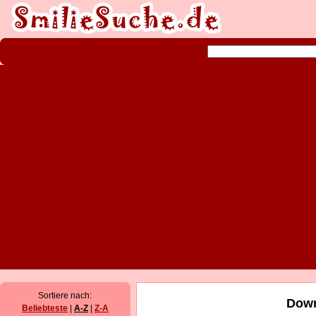
Sortiere nach:
Down
Beliebteste
|
A-Z
|
Z-A