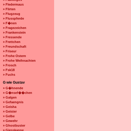
» Fledermaus
» Flirten
» Flugzeug
» Flusspferde
» F�nen
» Fragezeichen
» Frankenstein
» Fressende
» Frettchen
» Freundschaft
» Friseur
» Frohe Ostern
» Frohe Weihnachten
» Frosch
» Fsk18
» Fuchs
G wie Gustav
» G�hnende
» G�nsef��chen
» Galgen
» Gefaengnis
» Geisha
» Geister
» Gelbe
» Gewehr
» Ghostbuster
» Giesskanne