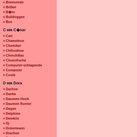
» Brennende
» Brillen
» B�ro
» Bulldoggen
» Bus
C wie C�sar
» Cart
» Chameleon
» Chemiker
» Chihuahua
» Chinchillas
» Clownfische
» Computer-schlagende
» Computer
» Coole
D wie Dora
» Dachse
» Danke
» Daumen-Hoch
» Daumen Runter
» Degen
» Delphine
» Detektiv
» Dj
» Dobermann
» Drachen