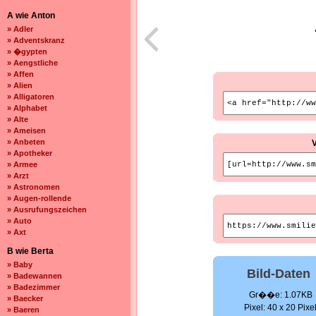
A wie Anton
» Adler
» Adventskranz
» �gypten
» Aengstliche
» Affen
» Alien
» Alligatoren
» Alphabet
» Alte
» Ameisen
» Anbeten
» Apotheker
» Armee
» Arzt
» Astronomen
» Augen-rollende
» Ausrufungszeichen
» Auto
» Axt
B wie Berta
» Baby
Bild-Daten
» Badewannen
» Badezimmer
Gr��e: 1.07KB
» Baecker
Pixel: 40 x 20 Pixe
» Baeren