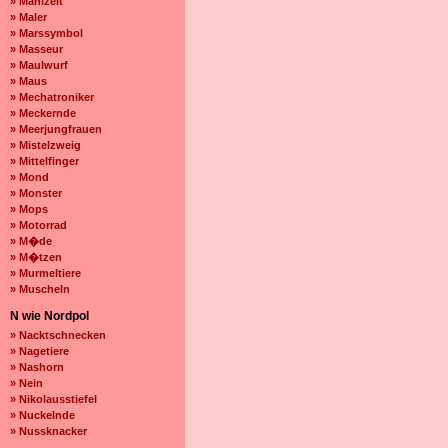
» Mahlzeit
» Maler
» Marssymbol
» Masseur
» Maulwurf
» Maus
» Mechatroniker
» Meckernde
» Meerjungfrauen
» Mistelzweig
» Mittelfinger
» Mond
» Monster
» Mops
» Motorrad
» M�de
» M�tzen
» Murmeltiere
» Muscheln
N wie Nordpol
» Nacktschnecken
» Nagetiere
» Nashorn
» Nein
» Nikolausstiefel
» Nuckelnde
» Nussknacker