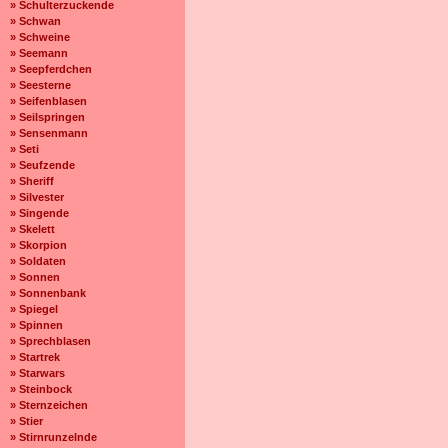
» Schulterzuckende
» Schwan
» Schweine
» Seemann
» Seepferdchen
» Seesterne
» Seifenblasen
» Seilspringen
» Sensenmann
» Seti
» Seufzende
» Sheriff
» Silvester
» Singende
» Skelett
» Skorpion
» Soldaten
» Sonnen
» Sonnenbank
» Spiegel
» Spinnen
» Sprechblasen
» Startrek
» Starwars
» Steinbock
» Sternzeichen
» Stier
» Stirnrunzelnde