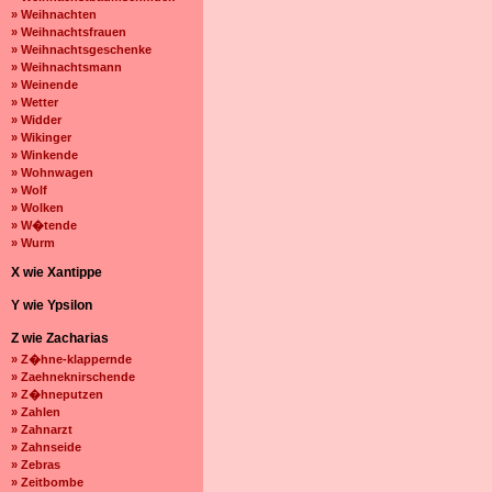
» Weihnachten
» Weihnachtsfrauen
» Weihnachtsgeschenke
» Weihnachtsmann
» Weinende
» Wetter
» Widder
» Wikinger
» Winkende
» Wohnwagen
» Wolf
» Wolken
» W�tende
» Wurm
X wie Xantippe
Y wie Ypsilon
Z wie Zacharias
» Z�hne-klappernde
» Zaehneknirschende
» Z�hneputzen
» Zahlen
» Zahnarzt
» Zahnseide
» Zebras
» Zeitbombe