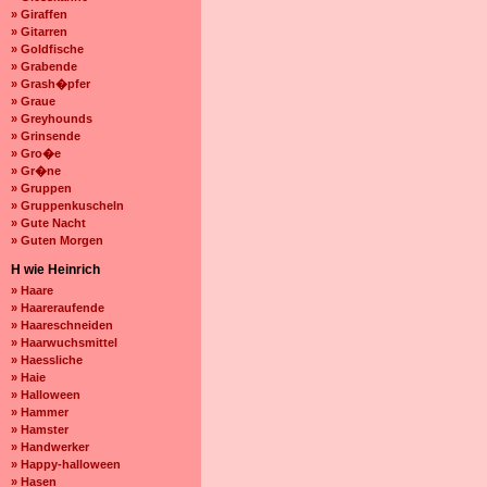
» Giraffen
» Gitarren
» Goldfische
» Grabende
» Grash�pfer
» Graue
» Greyhounds
» Grinsende
» Gro�e
» Gr�ne
» Gruppen
» Gruppenkuscheln
» Gute Nacht
» Guten Morgen
H wie Heinrich
» Haare
» Haareraufende
» Haareschneiden
» Haarwuchsmittel
» Haessliche
» Haie
» Halloween
» Hammer
» Hamster
» Handwerker
» Happy-halloween
» Hasen