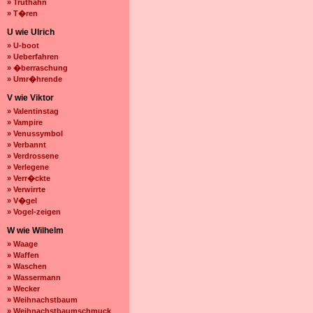
» Truthahn
» T�ren
U wie Ulrich
» U-boot
» Ueberfahren
» �berraschung
» Umr�hrende
V wie Viktor
» Valentinstag
» Vampire
» Venussymbol
» Verbannt
» Verdrossene
» Verlegene
» Verr�ckte
» Verwirrte
» V�gel
» Vogel-zeigen
W wie Wilhelm
» Waage
» Waffen
» Waschen
» Wassermann
» Wecker
» Weihnachstbaum
» Weihnachstbaumschmuck