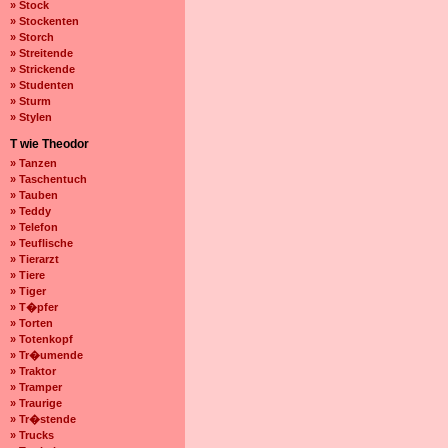
» Stock
» Stockenten
» Storch
» Streitende
» Strickende
» Studenten
» Sturm
» Stylen
T wie Theodor
» Tanzen
» Taschentuch
» Tauben
» Teddy
» Telefon
» Teuflische
» Tierarzt
» Tiere
» Tiger
» T�pfer
» Torten
» Totenkopf
» Tr�umende
» Traktor
» Tramper
» Traurige
» Tr�stende
» Trucks