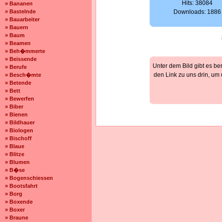
Hits: 38084
» Bananen
» Bastelnde
Downloads: 1886
» Bauarbeiter
» Bauern
» Baum
» Beamen
» Beh�mmerte
» Beissende
Unter dem Bild gibt es be
» Berufe
den Link zu uns drin, um
» Besch�mte
» Betende
» Bett
» Bewerfen
» Biber
» Bienen
» Bildhauer
» Biologen
» Bischoff
» Blaue
» Blitze
» Blumen
» B�se
» Bogenschiessen
» Bootsfahrt
» Borg
» Boxende
» Boxer
» Braune