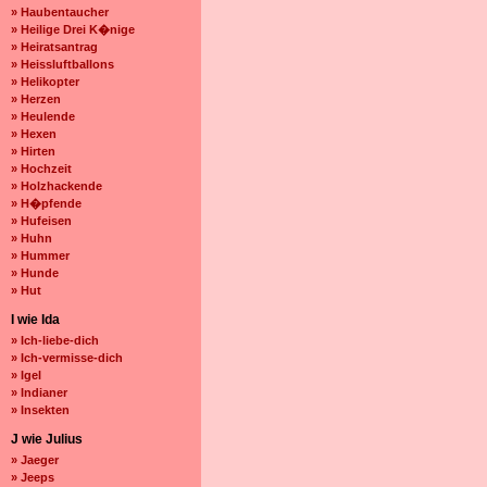
» Haubentaucher
» Heilige Drei K�nige
» Heiratsantrag
» Heissluftballons
» Helikopter
» Herzen
» Heulende
» Hexen
» Hirten
» Hochzeit
» Holzhackende
» H�pfende
» Hufeisen
» Huhn
» Hummer
» Hunde
» Hut
I wie Ida
» Ich-liebe-dich
» Ich-vermisse-dich
» Igel
» Indianer
» Insekten
J wie Julius
» Jaeger
» Jeeps