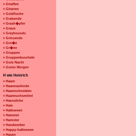
» Giraffen
» Gitarren
» Goldfische
» Grabende
» Grash�pfer
» Graue
» Greyhounds
» Grinsende
» Gro�e
» Gr�ne
» Gruppen
» Gruppenkuscheln
» Gute Nacht
» Guten Morgen
H wie Heinrich
» Haare
» Haareraufende
» Haareschneiden
» Haarwuchsmittel
» Haessliche
» Haie
» Halloween
» Hammer
» Hamster
» Handwerker
» Happy-halloween
» Hasen