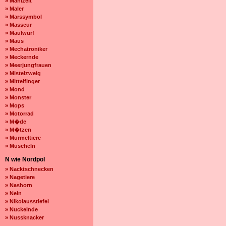
» Mahlzeit
» Maler
» Marssymbol
» Masseur
» Maulwurf
» Maus
» Mechatroniker
» Meckernde
» Meerjungfrauen
» Mistelzweig
» Mittelfinger
» Mond
» Monster
» Mops
» Motorrad
» M�de
» M�tzen
» Murmeltiere
» Muscheln
N wie Nordpol
» Nacktschnecken
» Nagetiere
» Nashorn
» Nein
» Nikolausstiefel
» Nuckelnde
» Nussknacker