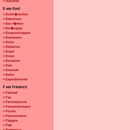
» Duschen
E wie Emil
» Eichh�rnchen
» Eidechsen
» Eier f�rben
» Ein�ugige
» Eingeschnappte
» Eisenbahn
» Elche
» Elefanten
» Engel
» Enten
» Entsetzte
» Esel
» Essende
» Eulen
» Explodierende
F wie Friedrich
» Fahrrad
» Fax
» Fensterputzer
» Feuerwehrmann
» Fische
» Fitnesstrainer
» Flaggen
» Flak
» Flamingos