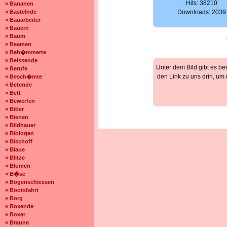
Hits: 38210
» Bananen
» Bastelnde
Downloads: 2039
» Bauarbeiter
» Bauern
» Baum
» Beamen
» Beh�mmerte
» Beissende
Unter dem Bild gibt es be
» Berufe
den Link zu uns drin, um
» Besch�mte
» Betende
» Bett
» Bewerfen
» Biber
» Bienen
» Bildhauer
» Biologen
» Bischoff
» Blaue
» Blitze
» Blumen
» B�se
» Bogenschiessen
» Bootsfahrt
» Borg
» Boxende
» Boxer
» Braune