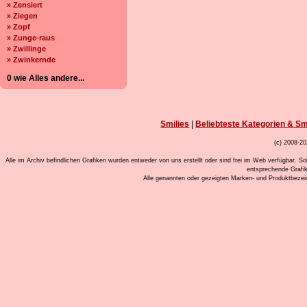
» Zensiert
» Ziegen
» Zopf
» Zunge-raus
» Zwillinge
» Zwinkernde
0 wie Alles andere...
Smilies
|
Beliebteste Kategorien & Sm
(c) 2008-20
Alle im Archiv befindlichen Grafiken wurden entweder von uns erstellt oder sind frei im Web verfügbar. So
entsprechende Grafi
Alle genannten oder gezeigten Marken- und Produktbeze