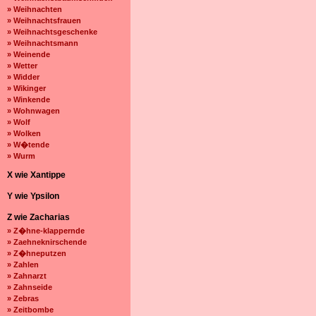
» Weihnachten
» Weihnachtsfrauen
» Weihnachtsgeschenke
» Weihnachtsmann
» Weinende
» Wetter
» Widder
» Wikinger
» Winkende
» Wohnwagen
» Wolf
» Wolken
» W�tende
» Wurm
X wie Xantippe
Y wie Ypsilon
Z wie Zacharias
» Z�hne-klappernde
» Zaehneknirschende
» Z�hneputzen
» Zahlen
» Zahnarzt
» Zahnseide
» Zebras
» Zeitbombe