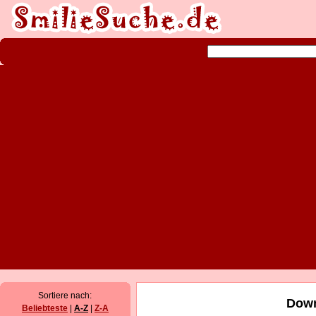
Sortiere nach:
Down
Beliebteste
|
A-Z
|
Z-A