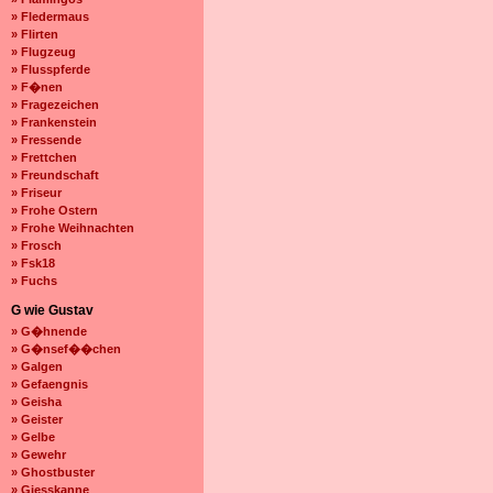
» Fledermaus
» Flirten
» Flugzeug
» Flusspferde
» F�nen
» Fragezeichen
» Frankenstein
» Fressende
» Frettchen
» Freundschaft
» Friseur
» Frohe Ostern
» Frohe Weihnachten
» Frosch
» Fsk18
» Fuchs
G wie Gustav
» G�hnende
» G�nsef��chen
» Galgen
» Gefaengnis
» Geisha
» Geister
» Gelbe
» Gewehr
» Ghostbuster
» Giesskanne