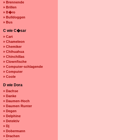
» Brennende
» Brillen
» B�ro
» Bulldoggen
» Bus
C wie C�sar
» Cart
» Chameleon
» Chemiker
» Chihuahua
» Chinchillas
» Clownfische
» Computer-schlagende
» Computer
» Coole
D wie Dora
» Dachse
» Danke
» Daumen-Hoch
» Daumen Runter
» Degen
» Delphine
» Detektiv
» Dj
» Dobermann
» Drachen