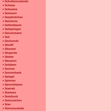
» Schulterzuckende
» Schwan
» Schweine
» Seemann
» Seepferdchen
» Seesterne
» Seifenblasen
» Seilspringen
» Sensenmann
» Seti
» Seufzende
» Sheriff
» Silvester
» Singende
» Skelett
» Skorpion
» Soldaten
» Sonnen
» Sonnenbank
» Spiegel
» Spinnen
» Sprechblasen
» Startrek
» Starwars
» Steinbock
» Sternzeichen
» Stier
» Stirnrunzelnde