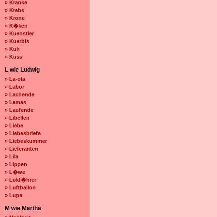
» Kranke
» Krebs
» Krone
» K�ken
» Kuenstler
» Kuerbis
» Kuh
» Kuss
L wie Ludwig
» La-ola
» Labor
» Lachende
» Lamas
» Laufende
» Libellen
» Liebe
» Liebesbriefe
» Liebeskummer
» Lieferanten
» Lila
» Lippen
» L�we
» Lokf�hrer
» Luftballon
» Lupe
M wie Martha