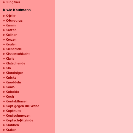
» Jungfrau
K wie Kaufmann
» K�fer
» K�ngurus
» Kamin
» Katzen
» Kellner
» Kerzen
» Keulen
» Kichernde
» Kissenschlacht
» Kiwis
» Klatschende
» Klo
» Kloreiniger
» Knicks
» Knuddeln
» Koala
» Kobolde
» Koch
» Kontaktlinsen
» Kopf gegen die Wand
» Kopfnuss
» Kopfschmerzen
» Kopfsch�ttelnde
» Krabben
» Kraken