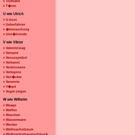
» Truthahn
» T�ren
U wie Ulrich
» U-boot
» Ueberfahren
» �berraschung
» Umr�hrende
V wie Viktor
» Valentinstag
» Vampire
» Venussymbol
» Verbannt
» Verdrossene
» Verlegene
» Verr�ckte
» Verwirrte
» V�gel
» Vogel-zeigen
W wie Wilhelm
» Waage
» Waffen
» Waschen
» Wassermann
» Wecker
» Weihnachstbaum
» Weihnachstbaumschmuck