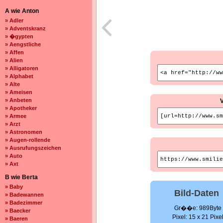
A wie Anton
» Adler
» Adventskranz
» �gypten
» Aengstliche
» Affen
» Alien
» Alligatoren
» Alphabet
» Alte
» Ameisen
» Anbeten
» Apotheker
» Armee
» Arzt
» Astronomen
» Augen-rollende
» Ausrufungszeichen
» Auto
» Axt
B wie Berta
» Baby
Bild-Daten
» Badewannen
» Badezimmer
Gr��e: 989Byte
» Baecker
Pixel: 15 x 21 Pixe
» Baeren