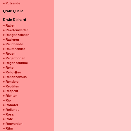
» Putzende
Q wie Quelle
R wie Richard
» Raben
» Raketenwerfer
» Rangabzeichen
» Rasieren
» Rauchende
» Raumschiffe
» Regen
» Regenbogen
» Regenschirme
» Rehe
» Religi�se
» Rendezevous
» Rentiere
» Reptilien
» Respekt
» Richter
» Rip
» Roboter
» Rollende
» Rosa
» Rote
» Rotwerden
» Rtfm