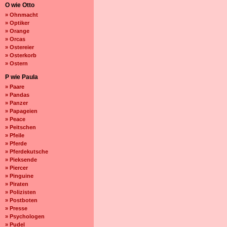
O wie Otto
» Ohnmacht
» Optiker
» Orange
» Orcas
» Ostereier
» Osterkorb
» Ostern
P wie Paula
» Paare
» Pandas
» Panzer
» Papageien
» Peace
» Peitschen
» Pfeile
» Pferde
» Pferdekutsche
» Pieksende
» Piercer
» Pinguine
» Piraten
» Polizisten
» Postboten
» Presse
» Psychologen
» Pudel