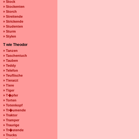
» Stock
» Stockenten
» Storch
» Streitende
» Strickende
» Studenten
» Sturm
» Stylen
T wie Theodor
» Tanzen
» Taschentuch
» Tauben
» Teddy
» Telefon
» Teuflische
» Tierarzt
» Tiere
» Tiger
» T�pfer
» Torten
» Totenkopf
» Tr�umende
» Traktor
» Tramper
» Traurige
» Tr�stende
» Trucks