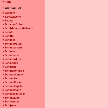
» Ruhe
S wie Samuel
» Sabbern
» Sarkastische
» Sauna
» Schadenfrohe
» Sch�fchen-z�hlende
» Schafe
» Schiffe
» Schilder
» Schildkr�ten
» Schimpansen
» Schirme
» Schlafende
» Schlafm�tze
» Schlangen
» Schlitten
» Schmetterlinge
» Schnarchende
» Schnecken
» Schneeflocken
» Schneekugeln
» Schneemann
» Schneeschieber
» Schokolade
» Schreiende
» Sch�tze