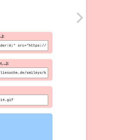
.):
...):