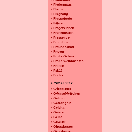
» Fledermaus
» Flirten
» Flugzeug
» Flusspferde
» F�nen
» Fragezeichen
» Frankenstein
» Fressende
» Frettchen
» Freundschaft
» Friseur
» Frohe Ostern
» Frohe Weihnachten
» Frosch
» Fsk18
» Fuchs
G wie Gustav
» G�hnende
» G�nsef��chen
» Galgen
» Gefaengnis
» Geisha
» Geister
» Gelbe
» Gewehr
» Ghostbuster
» Giesskanne