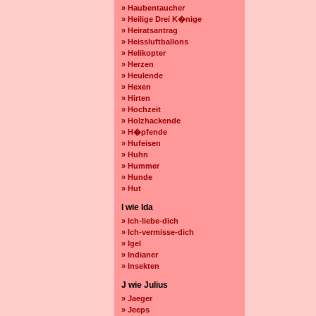
» Haubentaucher
» Heilige Drei K�nige
» Heiratsantrag
» Heissluftballons
» Helikopter
» Herzen
» Heulende
» Hexen
» Hirten
» Hochzeit
» Holzhackende
» H�pfende
» Hufeisen
» Huhn
» Hummer
» Hunde
» Hut
I wie Ida
» Ich-liebe-dich
» Ich-vermisse-dich
» Igel
» Indianer
» Insekten
J wie Julius
» Jaeger
» Jeeps