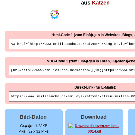
aus
Katzen
Html-Code 1 (zum Einf�gen in Websites, Blogs, ..
VBB-Code 1 (zum Einf�gen in Foren, G�steb�cher, 
Direkt-Link (für E-Mails):
Bild-Daten
Download
Gr��e: 1.28KB
Pixel: 32 x 32 Pixel