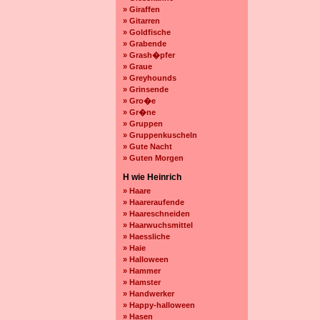
» Giraffen
» Gitarren
» Goldfische
» Grabende
» Grash�pfer
» Graue
» Greyhounds
» Grinsende
» Gro�e
» Gr�ne
» Gruppen
» Gruppenkuscheln
» Gute Nacht
» Guten Morgen
H wie Heinrich
» Haare
» Haareraufende
» Haareschneiden
» Haarwuchsmittel
» Haessliche
» Haie
» Halloween
» Hammer
» Hamster
» Handwerker
» Happy-halloween
» Hasen