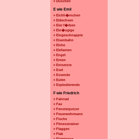
» Duschen
E wie Emil
» Eichh�rnchen
» Eidechsen
» Eier f�rben
» Ein�ugige
» Eingeschnappte
» Eisenbahn
» Elche
» Elefanten
» Engel
» Enten
» Entsetzte
» Esel
» Essende
» Eulen
» Explodierende
F wie Friedrich
» Fahrrad
» Fax
» Fensterputzer
» Feuerwehrmann
» Fische
» Fitnesstrainer
» Flaggen
» Flak
» Flamingos