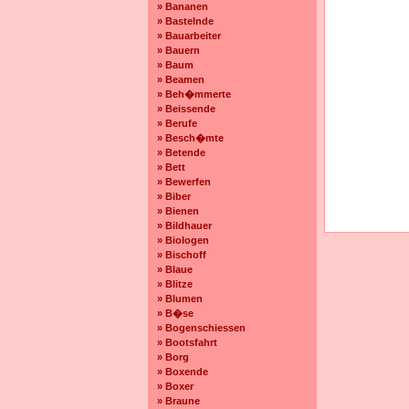
» Bananen
» Bastelnde
» Bauarbeiter
» Bauern
» Baum
» Beamen
» Beh�mmerte
» Beissende
» Berufe
» Besch�mte
» Betende
» Bett
» Bewerfen
» Biber
» Bienen
» Bildhauer
» Biologen
» Bischoff
» Blaue
» Blitze
» Blumen
» B�se
» Bogenschiessen
» Bootsfahrt
» Borg
» Boxende
» Boxer
» Braune