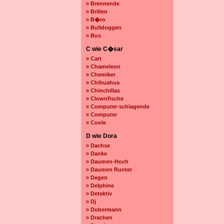
» Brennende
» Brillen
» B�ro
» Bulldoggen
» Bus
C wie C�sar
» Cart
» Chameleon
» Chemiker
» Chihuahua
» Chinchillas
» Clownfische
» Computer-schlagende
» Computer
» Coole
D wie Dora
» Dachse
» Danke
» Daumen-Hoch
» Daumen Runter
» Degen
» Delphine
» Detektiv
» Dj
» Dobermann
» Drachen