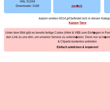
Hits: 51334
Downloads: 3180
zur�ck
katzen-smilies-0014.gif
befindet sich in diesen Katego
Katzen
Tiere
Unter dem Bild gibt es bereits fertige Codes (Html & VBB zum Einf�gen in Foren
den Link zu uns drin, um unseren Service zu unterst�tzen. Denn nur so k�nne
& Cliparts kostenlos anbieten.
Einfach anklicken & kopieren!