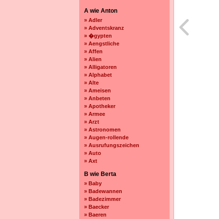
A wie Anton
» Adler
» Adventskranz
» �gypten
» Aengstliche
» Affen
» Alien
» Alligatoren
» Alphabet
» Alte
» Ameisen
» Anbeten
» Apotheker
» Armee
» Arzt
» Astronomen
» Augen-rollende
» Ausrufungszeichen
» Auto
» Axt
B wie Berta
» Baby
» Badewannen
» Badezimmer
» Baecker
» Baeren