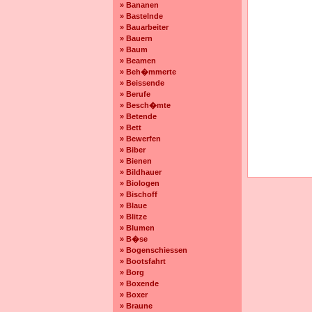
» Bananen
» Bastelnde
» Bauarbeiter
» Bauern
» Baum
» Beamen
» Beh�mmerte
» Beissende
» Berufe
» Besch�mte
» Betende
» Bett
» Bewerfen
» Biber
» Bienen
» Bildhauer
» Biologen
» Bischoff
» Blaue
» Blitze
» Blumen
» B�se
» Bogenschiessen
» Bootsfahrt
» Borg
» Boxende
» Boxer
» Braune