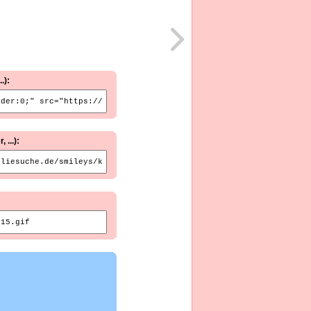
.):
...):