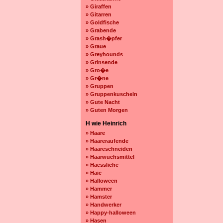
» Giraffen
» Gitarren
» Goldfische
» Grabende
» Grash�pfer
» Graue
» Greyhounds
» Grinsende
» Gro�e
» Gr�ne
» Gruppen
» Gruppenkuscheln
» Gute Nacht
» Guten Morgen
H wie Heinrich
» Haare
» Haareraufende
» Haareschneiden
» Haarwuchsmittel
» Haessliche
» Haie
» Halloween
» Hammer
» Hamster
» Handwerker
» Happy-halloween
» Hasen