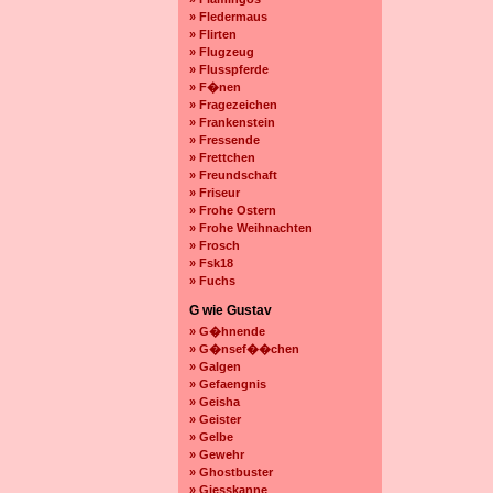
» Fledermaus
» Flirten
» Flugzeug
» Flusspferde
» F�nen
» Fragezeichen
» Frankenstein
» Fressende
» Frettchen
» Freundschaft
» Friseur
» Frohe Ostern
» Frohe Weihnachten
» Frosch
» Fsk18
» Fuchs
G wie Gustav
» G�hnende
» G�nsef��chen
» Galgen
» Gefaengnis
» Geisha
» Geister
» Gelbe
» Gewehr
» Ghostbuster
» Giesskanne