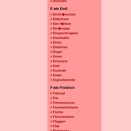
» Duschen
E wie Emil
» Eichh�rnchen
» Eidechsen
» Eier f�rben
» Ein�ugige
» Eingeschnappte
» Eisenbahn
» Elche
» Elefanten
» Engel
» Enten
» Entsetzte
» Esel
» Essende
» Eulen
» Explodierende
F wie Friedrich
» Fahrrad
» Fax
» Fensterputzer
» Feuerwehrmann
» Fische
» Fitnesstrainer
» Flaggen
» Flak
» Flamingos