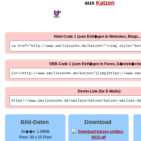
aus
Katzen
Html-Code 1 (zum Einf�gen in Websites, Blogs, ..
VBB-Code 1 (zum Einf�gen in Foren, G�steb�cher, 
Direkt-Link (für E-Mails):
Bild-Daten
Download
Gr��e: 1.08KB
Pixel: 30 x 25 Pixel