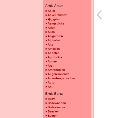
A wie Anton
» Adler
» Adventskranz
» �gypten
» Aengstliche
» Affen
» Alien
» Alligatoren
» Alphabet
» Alte
» Ameisen
» Anbeten
» Apotheker
» Armee
» Arzt
» Astronomen
» Augen-rollende
» Ausrufungszeichen
» Auto
» Axt
B wie Berta
» Baby
» Badewannen
» Badezimmer
» Baecker
» Baeren