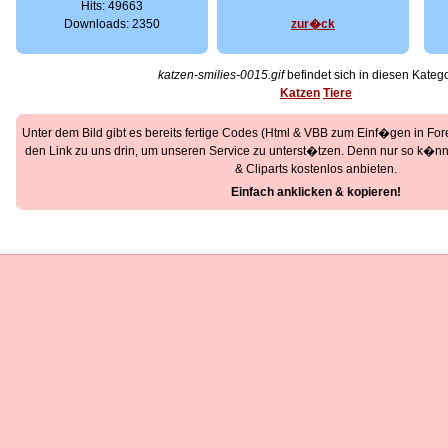
Hits: 49663
Downloads: 2350
zur�ck
katzen-smilies-0015.gif
befindet sich in diesen Katego
Katzen
Tiere
Unter dem Bild gibt es bereits fertige Codes (Html & VBB zum Einf�gen in Foren
den Link zu uns drin, um unseren Service zu unterst�tzen. Denn nur so k�nne
& Cliparts kostenlos anbieten.
Einfach anklicken & kopieren!