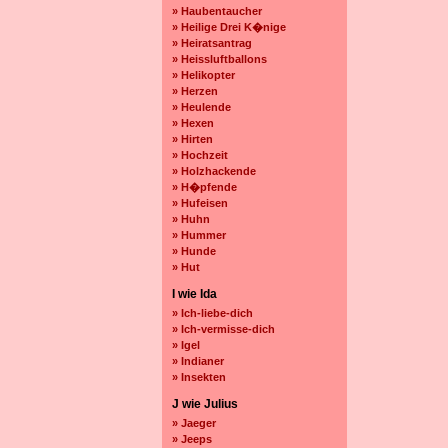
» Haubentaucher
» Heilige Drei K�nige
» Heiratsantrag
» Heissluftballons
» Helikopter
» Herzen
» Heulende
» Hexen
» Hirten
» Hochzeit
» Holzhackende
» H�pfende
» Hufeisen
» Huhn
» Hummer
» Hunde
» Hut
I wie Ida
» Ich-liebe-dich
» Ich-vermisse-dich
» Igel
» Indianer
» Insekten
J wie Julius
» Jaeger
» Jeeps