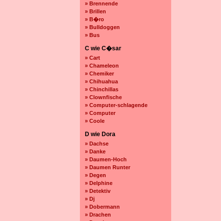
» Brennende
» Brillen
» B�ro
» Bulldoggen
» Bus
C wie C�sar
» Cart
» Chameleon
» Chemiker
» Chihuahua
» Chinchillas
» Clownfische
» Computer-schlagende
» Computer
» Coole
D wie Dora
» Dachse
» Danke
» Daumen-Hoch
» Daumen Runter
» Degen
» Delphine
» Detektiv
» Dj
» Dobermann
» Drachen