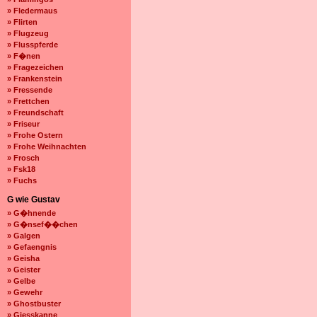
» Fledermaus
» Flirten
» Flugzeug
» Flusspferde
» F�nen
» Fragezeichen
» Frankenstein
» Fressende
» Frettchen
» Freundschaft
» Friseur
» Frohe Ostern
» Frohe Weihnachten
» Frosch
» Fsk18
» Fuchs
G wie Gustav
» G�hnende
» G�nsef��chen
» Galgen
» Gefaengnis
» Geisha
» Geister
» Gelbe
» Gewehr
» Ghostbuster
» Giesskanne