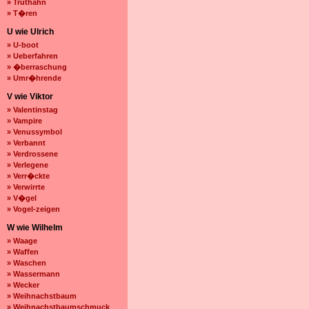
» Truthahn
» T�ren
U wie Ulrich
» U-boot
» Ueberfahren
» �berraschung
» Umr�hrende
V wie Viktor
» Valentinstag
» Vampire
» Venussymbol
» Verbannt
» Verdrossene
» Verlegene
» Verr�ckte
» Verwirrte
» V�gel
» Vogel-zeigen
W wie Wilhelm
» Waage
» Waffen
» Waschen
» Wassermann
» Wecker
» Weihnachstbaum
» Weihnachstbaumschmuck