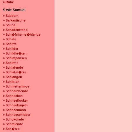
» Ruhe
S wie Samuel
» Sabbern
» Sarkastische
» Sauna
» Schadenfrohe
» Sch�fchen-z�hlende
» Schafe
» Schiffe
» Schilder
» Schildkr�ten
» Schimpansen
» Schirme
» Schlafende
» Schlafm�tze
» Schlangen
» Schlitten
» Schmetterlinge
» Schnarchende
» Schnecken
» Schneeflocken
» Schneekugeln
» Schneemann
» Schneeschieber
» Schokolade
» Schreiende
» Sch�tze