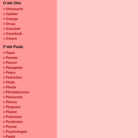
O wie Otto
» Ohnmacht
» Optiker
» Orange
» Orcas
» Ostereier
» Osterkorb
» Ostern
P wie Paula
» Paare
» Pandas
» Panzer
» Papageien
» Peace
» Peitschen
» Pfeile
» Pferde
» Pferdekutsche
» Pieksende
» Piercer
» Pinguine
» Piraten
» Polizisten
» Postboten
» Presse
» Psychologen
» Pudel