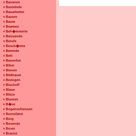
» Bananen
» Bastelnde
» Bauarbeiter
» Bauern
» Baum
» Beamen
» Beh�mmerte
» Beissende
» Berufe
» Besch�mte
» Betende
» Bett
» Bewerfen
» Biber
» Bienen
» Bildhauer
» Biologen
» Bischoff
» Blaue
» Blitze
» Blumen
» B�se
» Bogenschiessen
» Bootsfahrt
» Borg
» Boxende
» Boxer
» Braune