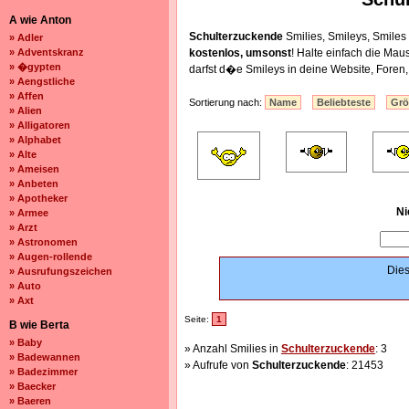
A wie Anton
Schulterzuckende
Smilies, Smileys, Smile
» Adler
» Adventskranz
kostenlos, umsonst
! Halte einfach die Ma
» �gypten
darfst d�e Smileys in deine Website, Fore
» Aengstliche
» Affen
Sortierung nach:
Name
Beliebteste
Gr
» Alien
» Alligatoren
» Alphabet
» Alte
» Ameisen
» Anbeten
» Apotheker
Ni
» Armee
» Arzt
» Astronomen
» Augen-rollende
Dies
» Ausrufungszeichen
» Auto
» Axt
Seite:
1
B wie Berta
» Baby
» Anzahl Smilies in
Schulterzuckende
: 3
» Badewannen
» Aufrufe von
Schulterzuckende
: 21453
» Badezimmer
» Baecker
» Baeren