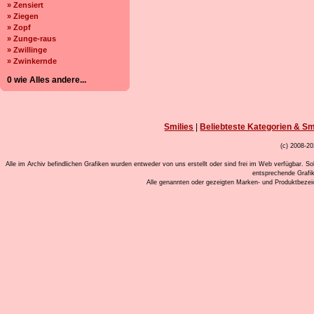
» Zensiert
» Ziegen
» Zopf
» Zunge-raus
» Zwillinge
» Zwinkernde
0 wie Alles andere...
Smilies
|
Beliebteste Kategorien & Sm
(c) 2008-20
Alle im Archiv befindlichen Grafiken wurden entweder von uns erstellt oder sind frei im Web verfügbar. So
entsprechende Grafi
Alle genannten oder gezeigten Marken- und Produktbeze