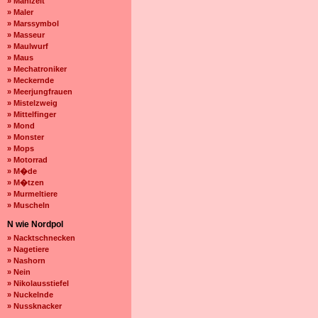
» Mahlzeit
» Maler
» Marssymbol
» Masseur
» Maulwurf
» Maus
» Mechatroniker
» Meckernde
» Meerjungfrauen
» Mistelzweig
» Mittelfinger
» Mond
» Monster
» Mops
» Motorrad
» M�de
» M�tzen
» Murmeltiere
» Muscheln
N wie Nordpol
» Nacktschnecken
» Nagetiere
» Nashorn
» Nein
» Nikolausstiefel
» Nuckelnde
» Nussknacker