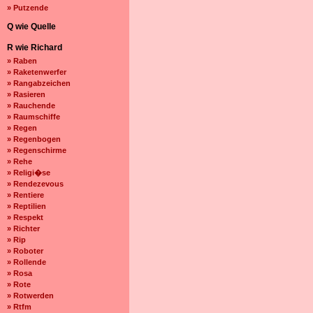
» Putzende
Q wie Quelle
R wie Richard
» Raben
» Raketenwerfer
» Rangabzeichen
» Rasieren
» Rauchende
» Raumschiffe
» Regen
» Regenbogen
» Regenschirme
» Rehe
» Religi�se
» Rendezevous
» Rentiere
» Reptilien
» Respekt
» Richter
» Rip
» Roboter
» Rollende
» Rosa
» Rote
» Rotwerden
» Rtfm