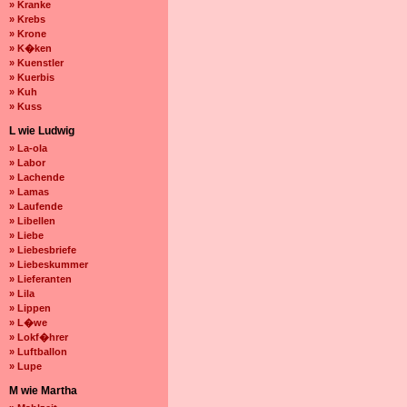
» Kranke
» Krebs
» Krone
» K�ken
» Kuenstler
» Kuerbis
» Kuh
» Kuss
L wie Ludwig
» La-ola
» Labor
» Lachende
» Lamas
» Laufende
» Libellen
» Liebe
» Liebesbriefe
» Liebeskummer
» Lieferanten
» Lila
» Lippen
» L�we
» Lokf�hrer
» Luftballon
» Lupe
M wie Martha