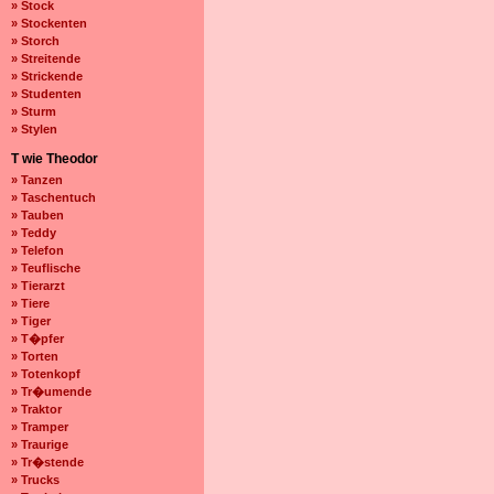
» Stock
» Stockenten
» Storch
» Streitende
» Strickende
» Studenten
» Sturm
» Stylen
T wie Theodor
» Tanzen
» Taschentuch
» Tauben
» Teddy
» Telefon
» Teuflische
» Tierarzt
» Tiere
» Tiger
» T�pfer
» Torten
» Totenkopf
» Tr�umende
» Traktor
» Tramper
» Traurige
» Tr�stende
» Trucks