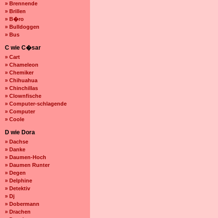
» Brennende
» Brillen
» B�ro
» Bulldoggen
» Bus
C wie C�sar
» Cart
» Chameleon
» Chemiker
» Chihuahua
» Chinchillas
» Clownfische
» Computer-schlagende
» Computer
» Coole
D wie Dora
» Dachse
» Danke
» Daumen-Hoch
» Daumen Runter
» Degen
» Delphine
» Detektiv
» Dj
» Dobermann
» Drachen