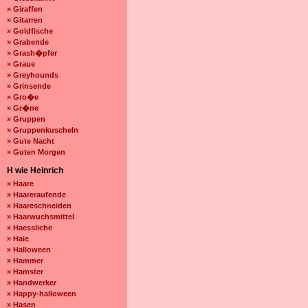
» Giraffen
» Gitarren
» Goldfische
» Grabende
» Grash�pfer
» Graue
» Greyhounds
» Grinsende
» Gro�e
» Gr�ne
» Gruppen
» Gruppenkuscheln
» Gute Nacht
» Guten Morgen
H wie Heinrich
» Haare
» Haareraufende
» Haareschneiden
» Haarwuchsmittel
» Haessliche
» Haie
» Halloween
» Hammer
» Hamster
» Handwerker
» Happy-halloween
» Hasen