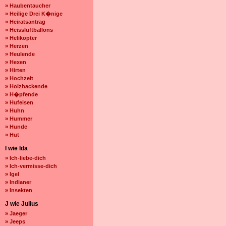
» Haubentaucher
» Heilige Drei K�nige
» Heiratsantrag
» Heissluftballons
» Helikopter
» Herzen
» Heulende
» Hexen
» Hirten
» Hochzeit
» Holzhackende
» H�pfende
» Hufeisen
» Huhn
» Hummer
» Hunde
» Hut
I wie Ida
» Ich-liebe-dich
» Ich-vermisse-dich
» Igel
» Indianer
» Insekten
J wie Julius
» Jaeger
» Jeeps