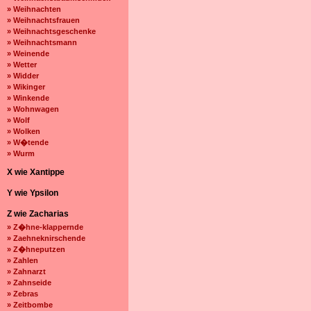
» Weihnachten
» Weihnachtsfrauen
» Weihnachtsgeschenke
» Weihnachtsmann
» Weinende
» Wetter
» Widder
» Wikinger
» Winkende
» Wohnwagen
» Wolf
» Wolken
» W�tende
» Wurm
X wie Xantippe
Y wie Ypsilon
Z wie Zacharias
» Z�hne-klappernde
» Zaehneknirschende
» Z�hneputzen
» Zahlen
» Zahnarzt
» Zahnseide
» Zebras
» Zeitbombe