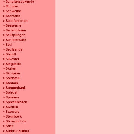
» Schulterzuckende
» Schwan
» Schweine
» Seemann
» Seepferdchen
» Seesterne
» Seifenblasen
» Seilspringen
» Sensenmann
» Seti
» Seufzende
» Sheriff
» Silvester
» Singende
» Skelett
» Skorpion
» Soldaten
» Sonnen
» Sonnenbank
» Spiegel
» Spinnen
» Sprechblasen
» Startrek
» Starwars
» Steinbock
» Sternzeichen
» Stier
» Stirnrunzelnde