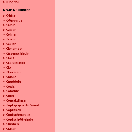
» Jungfrau
K wie Kaufmann
» K�fer
» K�ngurus
» Kamin
» Katzen
» Kellner
» Kerzen
» Keulen
» Kichernde
» Kissenschlacht
» Kiwis
» Klatschende
» Klo
» Kloreiniger
» Knicks
» Knuddeln
» Koala
» Kobolde
» Koch
» Kontaktlinsen
» Kopf gegen die Wand
» Kopfnuss
» Kopfschmerzen
» Kopfsch�ttelnde
» Krabben
» Kraken