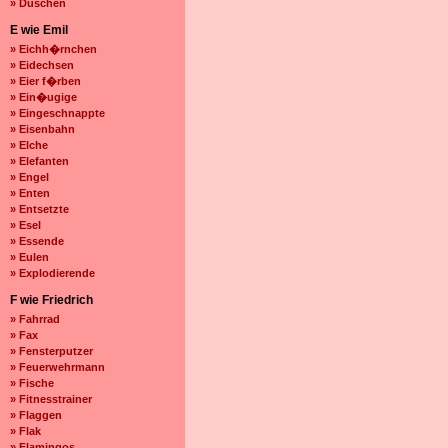
» Duschen
E wie Emil
» Eichh�rnchen
» Eidechsen
» Eier f�rben
» Ein�ugige
» Eingeschnappte
» Eisenbahn
» Elche
» Elefanten
» Engel
» Enten
» Entsetzte
» Esel
» Essende
» Eulen
» Explodierende
F wie Friedrich
» Fahrrad
» Fax
» Fensterputzer
» Feuerwehrmann
» Fische
» Fitnesstrainer
» Flaggen
» Flak
» Flamingos