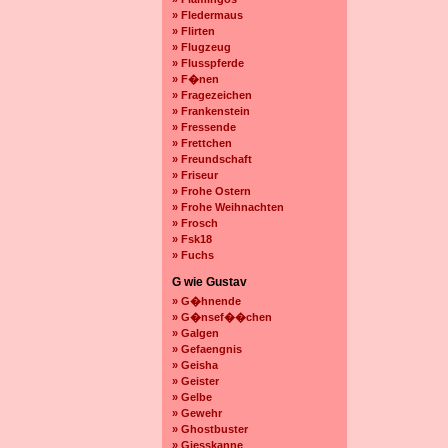
» Fledermaus
» Flirten
» Flugzeug
» Flusspferde
» F�nen
» Fragezeichen
» Frankenstein
» Fressende
» Frettchen
» Freundschaft
» Friseur
» Frohe Ostern
» Frohe Weihnachten
» Frosch
» Fsk18
» Fuchs
G wie Gustav
» G�hnende
» G�nsef��chen
» Galgen
» Gefaengnis
» Geisha
» Geister
» Gelbe
» Gewehr
» Ghostbuster
» Giesskanne