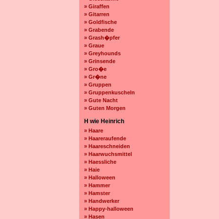
» Giraffen
» Gitarren
» Goldfische
» Grabende
» Grash�pfer
» Graue
» Greyhounds
» Grinsende
» Gro�e
» Gr�ne
» Gruppen
» Gruppenkuscheln
» Gute Nacht
» Guten Morgen
H wie Heinrich
» Haare
» Haareraufende
» Haareschneiden
» Haarwuchsmittel
» Haessliche
» Haie
» Halloween
» Hammer
» Hamster
» Handwerker
» Happy-halloween
» Hasen