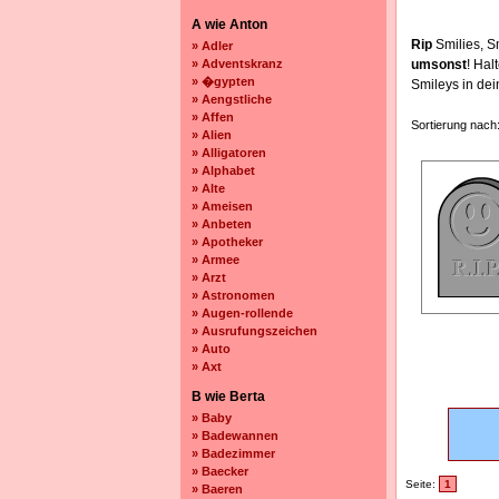
A wie Anton
Rip
Smilies, S
» Adler
» Adventskranz
umsonst
! Ha
» �gypten
Smileys in de
» Aengstliche
» Affen
Sortierung nach
» Alien
» Alligatoren
» Alphabet
» Alte
» Ameisen
» Anbeten
» Apotheker
» Armee
» Arzt
» Astronomen
» Augen-rollende
» Ausrufungszeichen
» Auto
» Axt
B wie Berta
» Baby
» Badewannen
» Badezimmer
» Baecker
Seite:
1
» Baeren