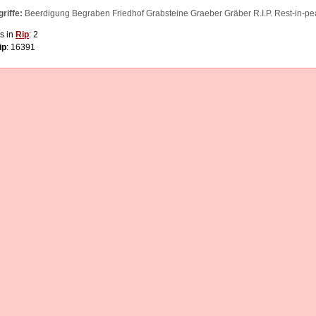
riffe:
Beerdigung Begraben Friedhof Grabsteine Graeber Gräber R.I.P. Rest-in-p
s in
Rip
: 2
ip
: 16391