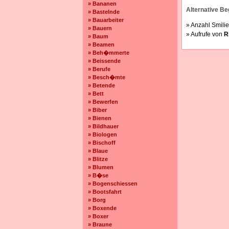
» Bananen
Alternative Beg
» Bastelnde
» Bauarbeiter
» Anzahl Smilie
» Bauern
» Aufrufe von
R
» Baum
» Beamen
» Beh�mmerte
» Beissende
» Berufe
» Besch�mte
» Betende
» Bett
» Bewerfen
» Biber
» Bienen
» Bildhauer
» Biologen
» Bischoff
» Blaue
» Blitze
» Blumen
» B�se
» Bogenschiessen
» Bootsfahrt
» Borg
» Boxende
» Boxer
» Braune