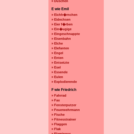
» Duschen
E wie Emil
» Eichh�rnchen
» Eidechsen
» Eier f�rben
» Ein�ugige
» Eingeschnappte
» Eisenbahn
» Elche
» Elefanten
» Engel
» Enten
» Entsetzte
» Esel
» Essende
» Eulen
» Explodierende
F wie Friedrich
» Fahrrad
» Fax
» Fensterputzer
» Feuerwehrmann
» Fische
» Fitnesstrainer
» Flaggen
» Flak
» Flamingos