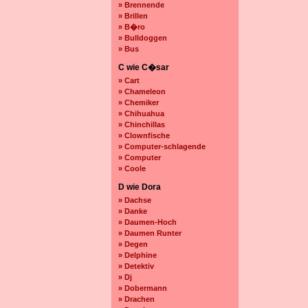
» Brennende
» Brillen
» B�ro
» Bulldoggen
» Bus
C wie C�sar
» Cart
» Chameleon
» Chemiker
» Chihuahua
» Chinchillas
» Clownfische
» Computer-schlagende
» Computer
» Coole
D wie Dora
» Dachse
» Danke
» Daumen-Hoch
» Daumen Runter
» Degen
» Delphine
» Detektiv
» Dj
» Dobermann
» Drachen