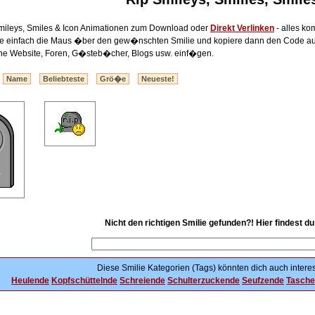
mileys, Smiles & Icon Animationen zum Download oder
Direkt Verlinken
- alles ko
lte einfach die Maus �ber den gew�nschten Smilie und kopiere dann den Code au
ine Website, Foren, G�steb�cher, Blogs usw. einf�gen.
:
Name
Beliebteste
Grö�e
Neueste!
Nicht den richtigen Smilie gefunden?! Hier findest d
Diese Smilie Kategorien (Tags) könnten dich auch interes
Heulende
Kopfschüttelnde
Schreiende
Schulterzuckende
Seufzende
Tasche