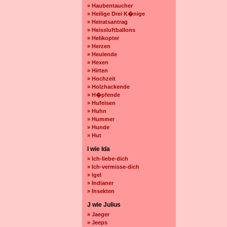
» Haubentaucher
» Heilige Drei K�nige
» Heiratsantrag
» Heissluftballons
» Helikopter
» Herzen
» Heulende
» Hexen
» Hirten
» Hochzeit
» Holzhackende
» H�pfende
» Hufeisen
» Huhn
» Hummer
» Hunde
» Hut
I wie Ida
» Ich-liebe-dich
» Ich-vermisse-dich
» Igel
» Indianer
» Insekten
J wie Julius
» Jaeger
» Jeeps