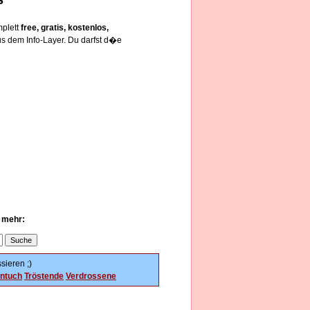
mplett
free, gratis, kostenlos,
s dem Info-Layer. Du darfst d�e
u mehr:
sieren ;)
ntuch
Tröstende
Verdrossene