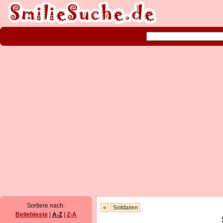
Sortiere nach:
«
Soldaten
Beliebteste
|
A-Z
|
Z-A