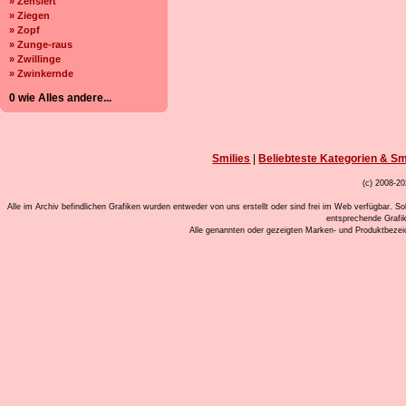
» Zensiert
» Ziegen
» Zopf
» Zunge-raus
» Zwillinge
» Zwinkernde
0 wie Alles andere...
Smilies
|
Beliebteste Kategorien & Sm
(c) 2008-20
Alle im Archiv befindlichen Grafiken wurden entweder von uns erstellt oder sind frei im Web verfügbar. So
entsprechende Grafi
Alle genannten oder gezeigten Marken- und Produktbeze