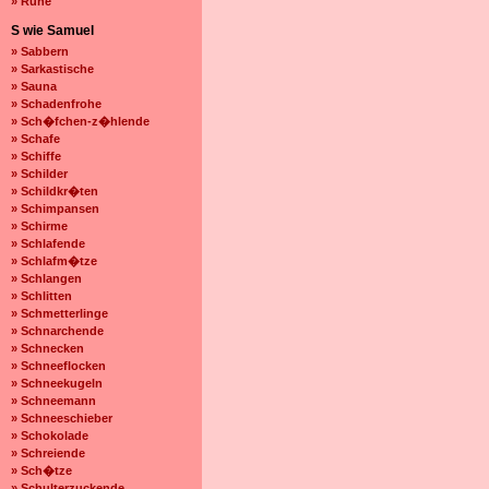
» Ruhe
S wie Samuel
» Sabbern
» Sarkastische
» Sauna
» Schadenfrohe
» Sch�fchen-z�hlende
» Schafe
» Schiffe
» Schilder
» Schildkr�ten
» Schimpansen
» Schirme
» Schlafende
» Schlafm�tze
» Schlangen
» Schlitten
» Schmetterlinge
» Schnarchende
» Schnecken
» Schneeflocken
» Schneekugeln
» Schneemann
» Schneeschieber
» Schokolade
» Schreiende
» Sch�tze
» Schulterzuckende