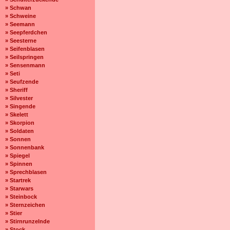
» Schwan
» Schweine
» Seemann
» Seepferdchen
» Seesterne
» Seifenblasen
» Seilspringen
» Sensenmann
» Seti
» Seufzende
» Sheriff
» Silvester
» Singende
» Skelett
» Skorpion
» Soldaten
» Sonnen
» Sonnenbank
» Spiegel
» Spinnen
» Sprechblasen
» Startrek
» Starwars
» Steinbock
» Sternzeichen
» Stier
» Stirnrunzelnde
» Stock