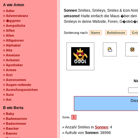
A wie Anton
Sonnen
Smilies, Smileys, Smiles & Icon A
» Adler
» Adventskranz
umsonst
! Halte einfach die Maus �ber de
» �gypten
Smileys in deine Website, Foren, G�steb�c
» Aengstliche
» Affen
Sortierung nach:
Name
Beliebteste
Gr
» Alien
» Alligatoren
» Alphabet
» Alte
» Ameisen
» Anbeten
» Apotheker
» Armee
» Arzt
» Astronomen
Ni
» Augen-rollende
» Ausrufungszeichen
» Auto
» Axt
Dies
B wie Berta
» Baby
Seite:
1
» Badewannen
» Badezimmer
» Anzahl Smilies in
Sonnen
: 4
» Baecker
» Aufrufe von
Sonnen
: 38996
» Baeren