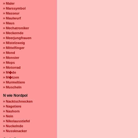
» Maler
» Marssymbol
» Masseur
» Maulwurf
» Maus
» Mechatroniker
» Meckernde
» Meerjungfrauen
» Mistelzweig
» Mittelfinger
» Mond
» Monster
» Mops
» Motorrad
» M�de
» M�tzen
» Murmeltiere
» Muscheln
N wie Nordpol
» Nacktschnecken
» Nagetiere
» Nashorn
» Nein
» Nikolausstiefel
» Nuckelnde
» Nussknacker