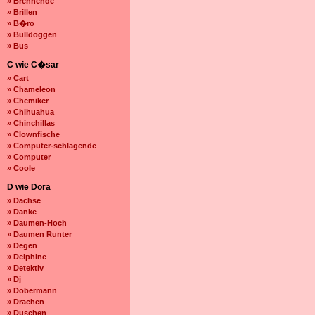
» Brennende
» Brillen
» B�ro
» Bulldoggen
» Bus
C wie C�sar
» Cart
» Chameleon
» Chemiker
» Chihuahua
» Chinchillas
» Clownfische
» Computer-schlagende
» Computer
» Coole
D wie Dora
» Dachse
» Danke
» Daumen-Hoch
» Daumen Runter
» Degen
» Delphine
» Detektiv
» Dj
» Dobermann
» Drachen
» Duschen