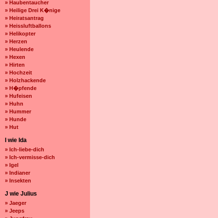
» Haubentaucher
» Heilige Drei K�nige
» Heiratsantrag
» Heissluftballons
» Helikopter
» Herzen
» Heulende
» Hexen
» Hirten
» Hochzeit
» Holzhackende
» H�pfende
» Hufeisen
» Huhn
» Hummer
» Hunde
» Hut
I wie Ida
» Ich-liebe-dich
» Ich-vermisse-dich
» Igel
» Indianer
» Insekten
J wie Julius
» Jaeger
» Jeeps