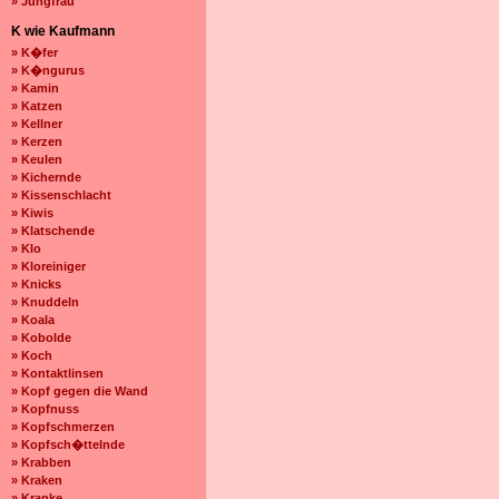
» Jungfrau
K wie Kaufmann
» K�fer
» K�ngurus
» Kamin
» Katzen
» Kellner
» Kerzen
» Keulen
» Kichernde
» Kissenschlacht
» Kiwis
» Klatschende
» Klo
» Kloreiniger
» Knicks
» Knuddeln
» Koala
» Kobolde
» Koch
» Kontaktlinsen
» Kopf gegen die Wand
» Kopfnuss
» Kopfschmerzen
» Kopfsch�ttelnde
» Krabben
» Kraken
» Kranke