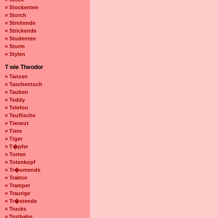
» Stockenten
» Storch
» Streitende
» Strickende
» Studenten
» Sturm
» Stylen
T wie Theodor
» Tanzen
» Taschentuch
» Tauben
» Teddy
» Telefon
» Teuflische
» Tierarzt
» Tiere
» Tiger
» T�pfer
» Torten
» Totenkopf
» Tr�umende
» Traktor
» Tramper
» Traurige
» Tr�stende
» Trucks
» Truthahn