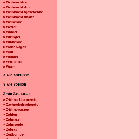
» Weihnachten
» Weihnachtsfrauen
» Weihnachtsgeschenke
» Weihnachtsmann
» Weinende
» Wetter
» Widder
» Wikinger
» Winkende
» Wohnwagen
» Wolf
» Wolken
» W�tende
» Wurm
X wie Xantippe
Y wie Ypsilon
Z wie Zacharias
» Z�hne-klappernde
» Zaehneknirschende
» Z�hneputzen
» Zahlen
» Zahnarzt
» Zahnseide
» Zebras
» Zeitbombe