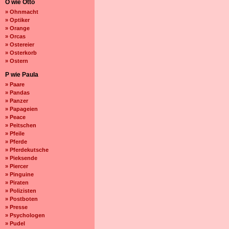
O wie Otto
» Ohnmacht
» Optiker
» Orange
» Orcas
» Ostereier
» Osterkorb
» Ostern
P wie Paula
» Paare
» Pandas
» Panzer
» Papageien
» Peace
» Peitschen
» Pfeile
» Pferde
» Pferdekutsche
» Pieksende
» Piercer
» Pinguine
» Piraten
» Polizisten
» Postboten
» Presse
» Psychologen
» Pudel