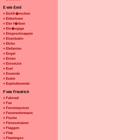
E wie Emil
» Eichh�rnchen
» Eidechsen
» Eier f�rben
» Ein�ugige
» Eingeschnappte
» Eisenbahn
» Elche
» Elefanten
» Engel
» Enten
» Entsetzte
» Esel
» Essende
» Eulen
» Explodierende
F wie Friedrich
» Fahrrad
» Fax
» Fensterputzer
» Feuerwehrmann
» Fische
» Fitnesstrainer
» Flaggen
» Flak
» Flamingos