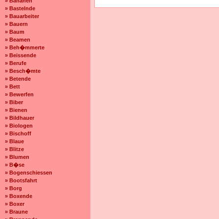
» Bananen
» Bastelnde
» Bauarbeiter
» Bauern
» Baum
» Beamen
» Beh�mmerte
» Beissende
» Berufe
» Besch�mte
» Betende
» Bett
» Bewerfen
» Biber
» Bienen
» Bildhauer
» Biologen
» Bischoff
» Blaue
» Blitze
» Blumen
» B�se
» Bogenschiessen
» Bootsfahrt
» Borg
» Boxende
» Boxer
» Braune