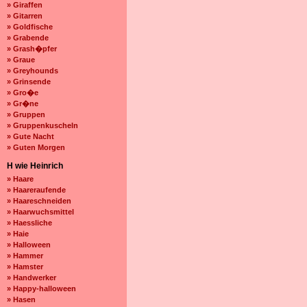
» Giraffen
» Gitarren
» Goldfische
» Grabende
» Grash�pfer
» Graue
» Greyhounds
» Grinsende
» Gro�e
» Gr�ne
» Gruppen
» Gruppenkuscheln
» Gute Nacht
» Guten Morgen
H wie Heinrich
» Haare
» Haareraufende
» Haareschneiden
» Haarwuchsmittel
» Haessliche
» Haie
» Halloween
» Hammer
» Hamster
» Handwerker
» Happy-halloween
» Hasen