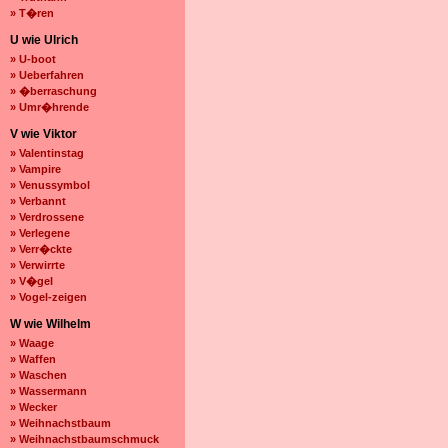
» T�ren
U wie Ulrich
» U-boot
» Ueberfahren
» �berraschung
» Umr�hrende
V wie Viktor
» Valentinstag
» Vampire
» Venussymbol
» Verbannt
» Verdrossene
» Verlegene
» Verr�ckte
» Verwirrte
» V�gel
» Vogel-zeigen
W wie Wilhelm
» Waage
» Waffen
» Waschen
» Wassermann
» Wecker
» Weihnachstbaum
» Weihnachstbaumschmuck