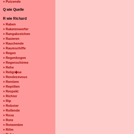
» Putzende
Q wie Quelle
R wie Richard
» Raben
» Raketenwerfer
» Rangabzeichen
» Rasieren
» Rauchende
» Raumschiffe
» Regen
» Regenbogen
» Regenschirme
» Rehe
» Religi�se
» Rendezevous
» Rentiere
» Reptilien
» Respekt
» Richter
» Rip
» Roboter
» Rollende
» Rosa
» Rote
» Rotwerden
» Rtfm