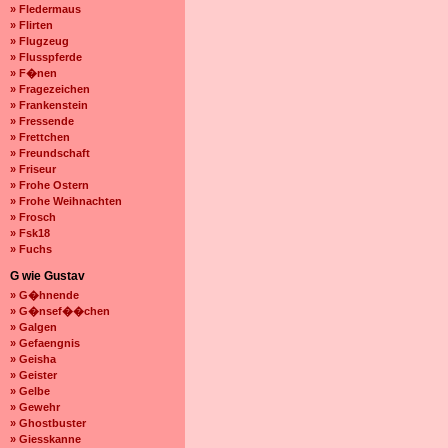
» Fledermaus
» Flirten
» Flugzeug
» Flusspferde
» F�nen
» Fragezeichen
» Frankenstein
» Fressende
» Frettchen
» Freundschaft
» Friseur
» Frohe Ostern
» Frohe Weihnachten
» Frosch
» Fsk18
» Fuchs
G wie Gustav
» G�hnende
» G�nsef��chen
» Galgen
» Gefaengnis
» Geisha
» Geister
» Gelbe
» Gewehr
» Ghostbuster
» Giesskanne