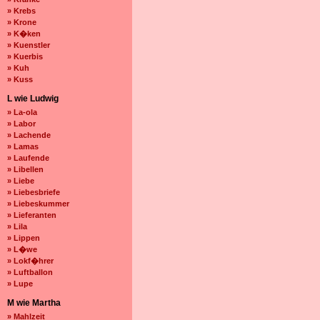
» Krebs
» Krone
» K�ken
» Kuenstler
» Kuerbis
» Kuh
» Kuss
L wie Ludwig
» La-ola
» Labor
» Lachende
» Lamas
» Laufende
» Libellen
» Liebe
» Liebesbriefe
» Liebeskummer
» Lieferanten
» Lila
» Lippen
» L�we
» Lokf�hrer
» Luftballon
» Lupe
M wie Martha
» Mahlzeit