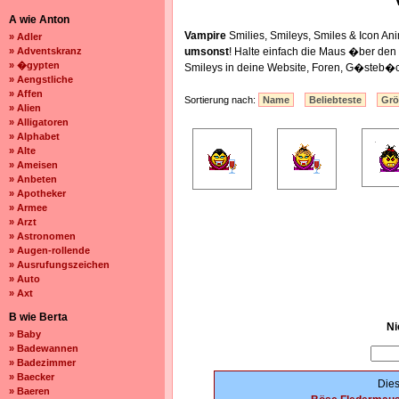
A wie Anton
Vampire
Smilies, Smileys, Smiles & Icon 
» Adler
» Adventskranz
umsonst
! Halte einfach die Maus �ber de
» �gypten
Smileys in deine Website, Foren, G�steb�c
» Aengstliche
» Affen
Sortierung nach:
Name
Beliebteste
Gr
» Alien
» Alligatoren
» Alphabet
» Alte
» Ameisen
» Anbeten
» Apotheker
» Armee
» Arzt
» Astronomen
» Augen-rollende
» Ausrufungszeichen
» Auto
» Axt
B wie Berta
Ni
» Baby
» Badewannen
» Badezimmer
» Baecker
Dies
» Baeren