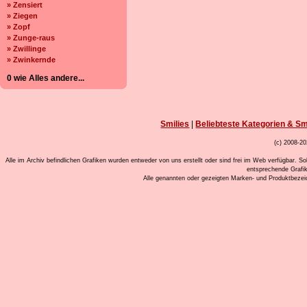
» Zensiert
» Ziegen
» Zopf
» Zunge-raus
» Zwillinge
» Zwinkernde
0 wie Alles andere...
Smilies
|
Beliebteste Kategorien & Sm
(c) 2008-20
Alle im Archiv befindlichen Grafiken wurden entweder von uns erstellt oder sind frei im Web verfügbar. So
entsprechende Grafi
Alle genannten oder gezeigten Marken- und Produktbeze