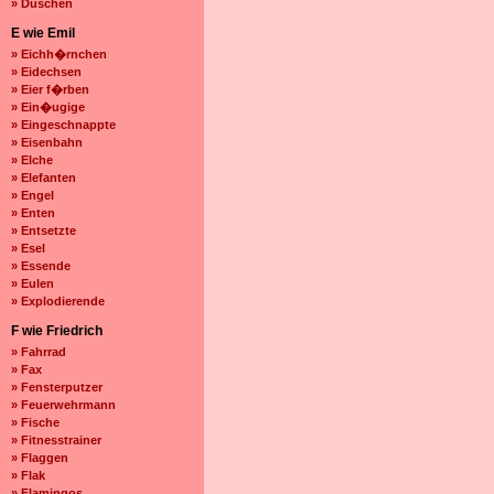
» Duschen
E wie Emil
» Eichh�rnchen
» Eidechsen
» Eier f�rben
» Ein�ugige
» Eingeschnappte
» Eisenbahn
» Elche
» Elefanten
» Engel
» Enten
» Entsetzte
» Esel
» Essende
» Eulen
» Explodierende
F wie Friedrich
» Fahrrad
» Fax
» Fensterputzer
» Feuerwehrmann
» Fische
» Fitnesstrainer
» Flaggen
» Flak
» Flamingos