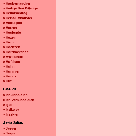
» Haubentaucher
» Heilige Drei K�nige
» Heiratsantrag
» Heissluftballons
» Helikopter
» Herzen
» Heulende
» Hexen
» Hirten
» Hochzeit
» Holzhackende
» H�pfende
» Hufeisen
» Huhn
» Hummer
» Hunde
» Hut
I wie Ida
» Ich-liebe-dich
» Ich-vermisse-dich
» Igel
» Indianer
» Insekten
J wie Julius
» Jaeger
» Jeeps