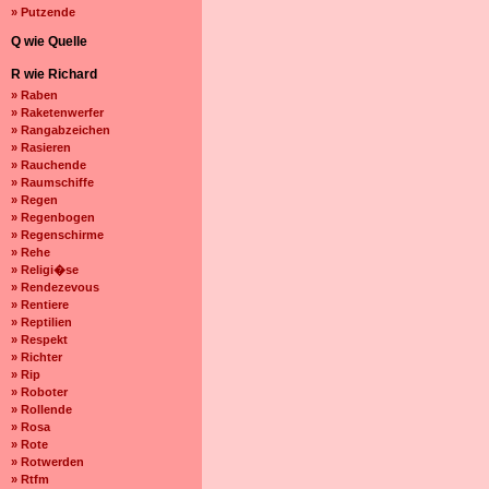
» Putzende
Q wie Quelle
R wie Richard
» Raben
» Raketenwerfer
» Rangabzeichen
» Rasieren
» Rauchende
» Raumschiffe
» Regen
» Regenbogen
» Regenschirme
» Rehe
» Religi�se
» Rendezevous
» Rentiere
» Reptilien
» Respekt
» Richter
» Rip
» Roboter
» Rollende
» Rosa
» Rote
» Rotwerden
» Rtfm