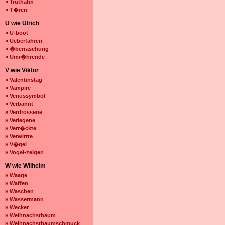
» Truthahn
» T�ren
U wie Ulrich
» U-boot
» Ueberfahren
» �berraschung
» Umr�hrende
V wie Viktor
» Valentinstag
» Vampire
» Venussymbol
» Verbannt
» Verdrossene
» Verlegene
» Verr�ckte
» Verwirrte
» V�gel
» Vogel-zeigen
W wie Wilhelm
» Waage
» Waffen
» Waschen
» Wassermann
» Wecker
» Weihnachstbaum
» Weihnachstbaumschmuck