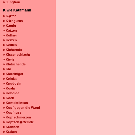
» Jungfrau
K wie Kaufmann
» K�fer
» K�ngurus
» Kamin
» Katzen
» Kellner
» Kerzen
» Keulen
» Kichernde
» Kissenschlacht
» Kiwis
» Klatschende
» Klo
» Kloreiniger
» Knicks
» Knuddeln
» Koala
» Kobolde
» Koch
» Kontaktlinsen
» Kopf gegen die Wand
» Kopfnuss
» Kopfschmerzen
» Kopfsch�ttelnde
» Krabben
» Kraken