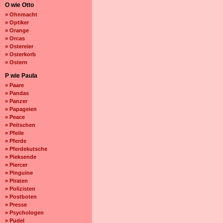
O wie Otto
» Ohnmacht
» Optiker
» Orange
» Orcas
» Ostereier
» Osterkorb
» Ostern
P wie Paula
» Paare
» Pandas
» Panzer
» Papageien
» Peace
» Peitschen
» Pfeile
» Pferde
» Pferdekutsche
» Pieksende
» Piercer
» Pinguine
» Piraten
» Polizisten
» Postboten
» Presse
» Psychologen
» Pudel