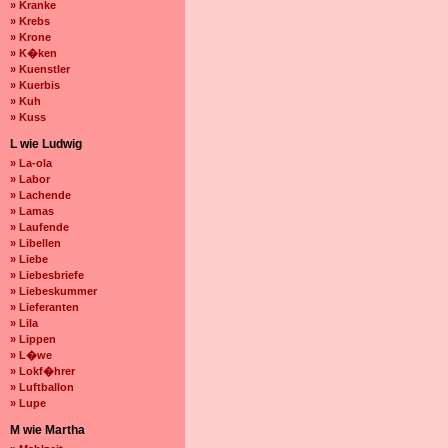
» Kranke
» Krebs
» Krone
» K�ken
» Kuenstler
» Kuerbis
» Kuh
» Kuss
L wie Ludwig
» La-ola
» Labor
» Lachende
» Lamas
» Laufende
» Libellen
» Liebe
» Liebesbriefe
» Liebeskummer
» Lieferanten
» Lila
» Lippen
» L�we
» Lokf�hrer
» Luftballon
» Lupe
M wie Martha