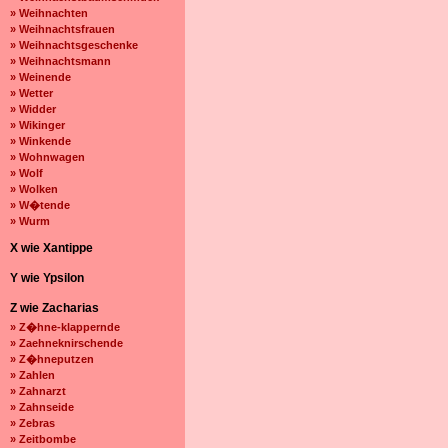
» Weihnachten
» Weihnachtsfrauen
» Weihnachtsgeschenke
» Weihnachtsmann
» Weinende
» Wetter
» Widder
» Wikinger
» Winkende
» Wohnwagen
» Wolf
» Wolken
» W�tende
» Wurm
X wie Xantippe
Y wie Ypsilon
Z wie Zacharias
» Z�hne-klappernde
» Zaehneknirschende
» Z�hneputzen
» Zahlen
» Zahnarzt
» Zahnseide
» Zebras
» Zeitbombe