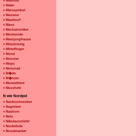
» Mahlzeit
» Maler
» Marssymbol
» Masseur
» Maulwurf
» Maus
» Mechatroniker
» Meckernde
» Meerjungfrauen
» Mistelzweig
» Mittelfinger
» Mond
» Monster
» Mops
» Motorrad
» M�de
» M�tzen
» Murmeltiere
» Muscheln
N wie Nordpol
» Nacktschnecken
» Nagetiere
» Nashorn
» Nein
» Nikolausstiefel
» Nuckelnde
» Nussknacker