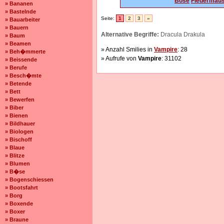
Böse
Fledermau
» Bananen
» Bastelnde
Seite:
1
2
3
»
» Bauarbeiter
» Bauern
Alternative Begriffe:
Dracula Drakula
» Baum
» Beamen
» Anzahl Smilies in
Vampire
: 28
» Beh�mmerte
» Aufrufe von
Vampire
: 31102
» Beissende
» Berufe
» Besch�mte
» Betende
» Bett
» Bewerfen
» Biber
» Bienen
» Bildhauer
» Biologen
» Bischoff
» Blaue
» Blitze
» Blumen
» B�se
» Bogenschiessen
» Bootsfahrt
» Borg
» Boxende
» Boxer
» Braune