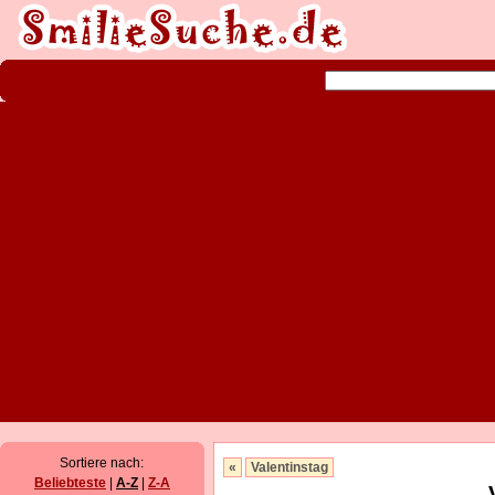
Sortiere nach:
«
Valentinstag
Beliebteste
|
A-Z
|
Z-A