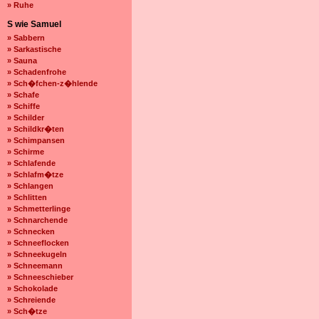
» Ruhe
S wie Samuel
» Sabbern
» Sarkastische
» Sauna
» Schadenfrohe
» Sch�fchen-z�hlende
» Schafe
» Schiffe
» Schilder
» Schildkr�ten
» Schimpansen
» Schirme
» Schlafende
» Schlafm�tze
» Schlangen
» Schlitten
» Schmetterlinge
» Schnarchende
» Schnecken
» Schneeflocken
» Schneekugeln
» Schneemann
» Schneeschieber
» Schokolade
» Schreiende
» Sch�tze