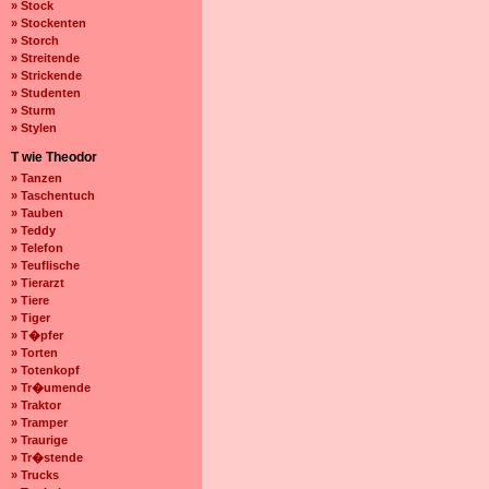
» Stock
» Stockenten
» Storch
» Streitende
» Strickende
» Studenten
» Sturm
» Stylen
T wie Theodor
» Tanzen
» Taschentuch
» Tauben
» Teddy
» Telefon
» Teuflische
» Tierarzt
» Tiere
» Tiger
» T�pfer
» Torten
» Totenkopf
» Tr�umende
» Traktor
» Tramper
» Traurige
» Tr�stende
» Trucks