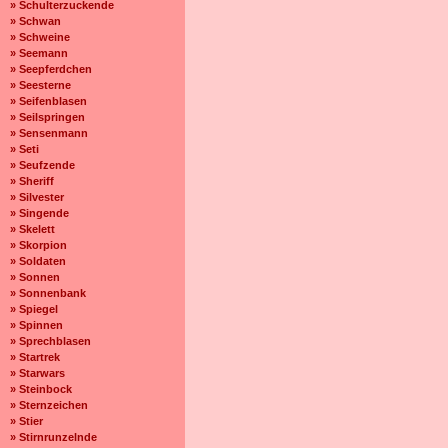
» Schulterzuckende
» Schwan
» Schweine
» Seemann
» Seepferdchen
» Seesterne
» Seifenblasen
» Seilspringen
» Sensenmann
» Seti
» Seufzende
» Sheriff
» Silvester
» Singende
» Skelett
» Skorpion
» Soldaten
» Sonnen
» Sonnenbank
» Spiegel
» Spinnen
» Sprechblasen
» Startrek
» Starwars
» Steinbock
» Sternzeichen
» Stier
» Stirnrunzelnde