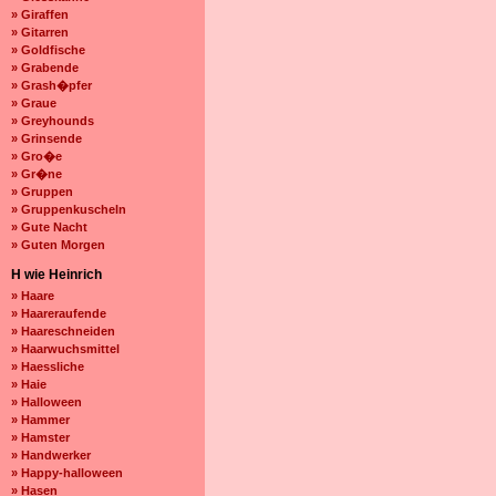
» Giraffen
» Gitarren
» Goldfische
» Grabende
» Grash�pfer
» Graue
» Greyhounds
» Grinsende
» Gro�e
» Gr�ne
» Gruppen
» Gruppenkuscheln
» Gute Nacht
» Guten Morgen
H wie Heinrich
» Haare
» Haareraufende
» Haareschneiden
» Haarwuchsmittel
» Haessliche
» Haie
» Halloween
» Hammer
» Hamster
» Handwerker
» Happy-halloween
» Hasen