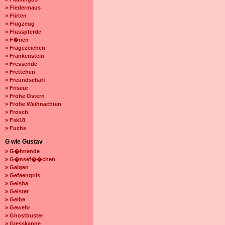
» Fledermaus
» Flirten
» Flugzeug
» Flusspferde
» F�nen
» Fragezeichen
» Frankenstein
» Fressende
» Frettchen
» Freundschaft
» Friseur
» Frohe Ostern
» Frohe Weihnachten
» Frosch
» Fsk18
» Fuchs
G wie Gustav
» G�hnende
» G�nsef��chen
» Galgen
» Gefaengnis
» Geisha
» Geister
» Gelbe
» Gewehr
» Ghostbuster
» Giesskanne