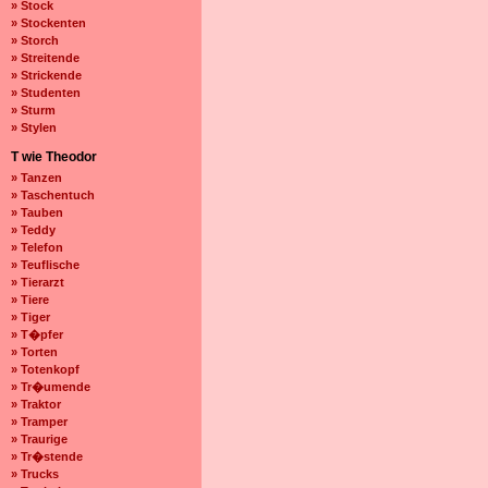
» Stock
» Stockenten
» Storch
» Streitende
» Strickende
» Studenten
» Sturm
» Stylen
T wie Theodor
» Tanzen
» Taschentuch
» Tauben
» Teddy
» Telefon
» Teuflische
» Tierarzt
» Tiere
» Tiger
» T�pfer
» Torten
» Totenkopf
» Tr�umende
» Traktor
» Tramper
» Traurige
» Tr�stende
» Trucks