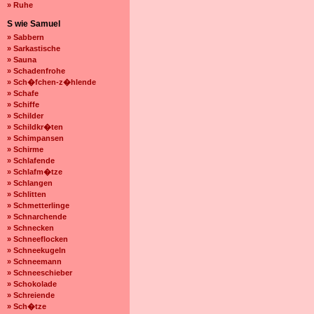
» Ruhe
S wie Samuel
» Sabbern
» Sarkastische
» Sauna
» Schadenfrohe
» Sch�fchen-z�hlende
» Schafe
» Schiffe
» Schilder
» Schildkr�ten
» Schimpansen
» Schirme
» Schlafende
» Schlafm�tze
» Schlangen
» Schlitten
» Schmetterlinge
» Schnarchende
» Schnecken
» Schneeflocken
» Schneekugeln
» Schneemann
» Schneeschieber
» Schokolade
» Schreiende
» Sch�tze