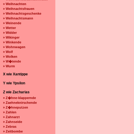
» Weihnachten
» Weihnachtsfrauen
» Weihnachtsgeschenke
» Weihnachtsmann
» Weinende
» Wetter
» Widder
» Wikinger
» Winkende
» Wohnwagen
» Wolf
» Wolken
» W�tende
» Wurm
X wie Xantippe
Y wie Ypsilon
Z wie Zacharias
» Z�hne-klappernde
» Zaehneknirschende
» Z�hneputzen
» Zahlen
» Zahnarzt
» Zahnseide
» Zebras
» Zeitbombe