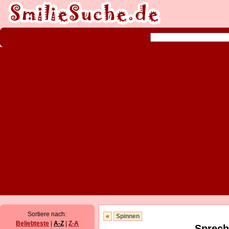
Sortiere nach:
«
Spinnen
Beliebteste
|
A-Z
|
Z-A
Sprech