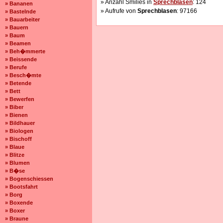
» Anzahl Smilies in
Sprechblasen
: 124
» Bananen
» Aufrufe von
Sprechblasen
: 97166
» Bastelnde
» Bauarbeiter
» Bauern
» Baum
» Beamen
» Beh�mmerte
» Beissende
» Berufe
» Besch�mte
» Betende
» Bett
» Bewerfen
» Biber
» Bienen
» Bildhauer
» Biologen
» Bischoff
» Blaue
» Blitze
» Blumen
» B�se
» Bogenschiessen
» Bootsfahrt
» Borg
» Boxende
» Boxer
» Braune