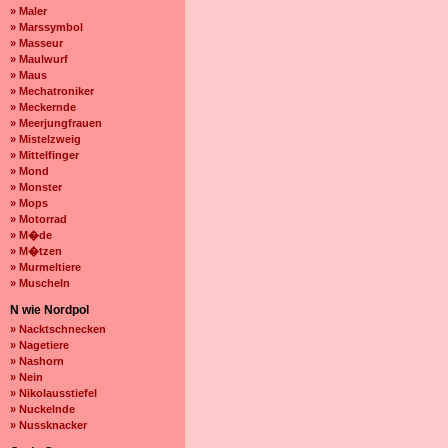
» Maler
» Marssymbol
» Masseur
» Maulwurf
» Maus
» Mechatroniker
» Meckernde
» Meerjungfrauen
» Mistelzweig
» Mittelfinger
» Mond
» Monster
» Mops
» Motorrad
» M�de
» M�tzen
» Murmeltiere
» Muscheln
N wie Nordpol
» Nacktschnecken
» Nagetiere
» Nashorn
» Nein
» Nikolausstiefel
» Nuckelnde
» Nussknacker