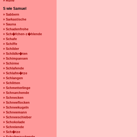
» Ruhe
S wie Samuel
» Sabbern
» Sarkastische
» Sauna
» Schadenfrohe
» Sch�fchen-z�hlende
» Schafe
» Schiffe
» Schilder
» Schildkr�ten
» Schimpansen
» Schirme
» Schlafende
» Schlafm�tze
» Schlangen
» Schlitten
» Schmetterlinge
» Schnarchende
» Schnecken
» Schneeflocken
» Schneekugeln
» Schneemann
» Schneeschieber
» Schokolade
» Schreiende
» Sch�tze
» Schulterzuckende