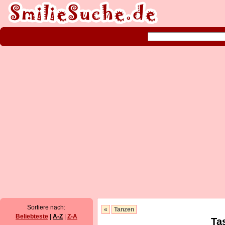
Sortiere nach:
«
Tanzen
Beliebteste
|
A-Z
|
Z-A
Ta