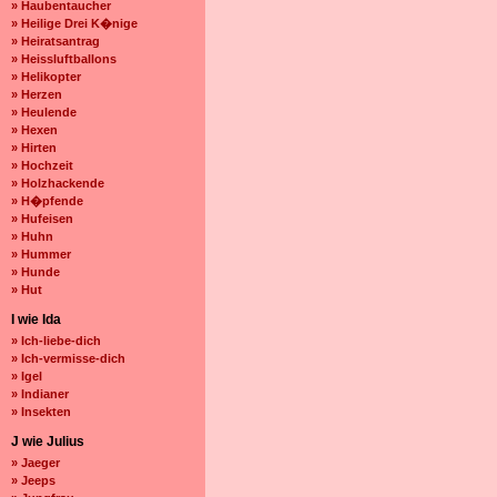
» Haubentaucher
» Heilige Drei K�nige
» Heiratsantrag
» Heissluftballons
» Helikopter
» Herzen
» Heulende
» Hexen
» Hirten
» Hochzeit
» Holzhackende
» H�pfende
» Hufeisen
» Huhn
» Hummer
» Hunde
» Hut
I wie Ida
» Ich-liebe-dich
» Ich-vermisse-dich
» Igel
» Indianer
» Insekten
J wie Julius
» Jaeger
» Jeeps