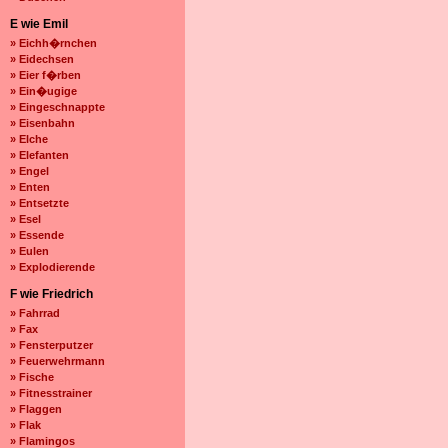
E wie Emil
» Eichh�rnchen
» Eidechsen
» Eier f�rben
» Ein�ugige
» Eingeschnappte
» Eisenbahn
» Elche
» Elefanten
» Engel
» Enten
» Entsetzte
» Esel
» Essende
» Eulen
» Explodierende
F wie Friedrich
» Fahrrad
» Fax
» Fensterputzer
» Feuerwehrmann
» Fische
» Fitnesstrainer
» Flaggen
» Flak
» Flamingos