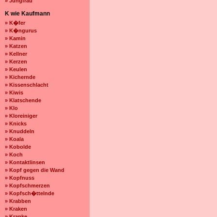
» Jungfrau
K wie Kaufmann
» K�fer
» K�ngurus
» Kamin
» Katzen
» Kellner
» Kerzen
» Keulen
» Kichernde
» Kissenschlacht
» Kiwis
» Klatschende
» Klo
» Kloreiniger
» Knicks
» Knuddeln
» Koala
» Kobolde
» Koch
» Kontaktlinsen
» Kopf gegen die Wand
» Kopfnuss
» Kopfschmerzen
» Kopfsch�ttelnde
» Krabben
» Kraken
» Kranke