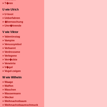
» T�ren
U wie Ulrich
» U-boot
» Ueberfahren
» �berraschung
» Umr�hrende
V wie Viktor
» Valentinstag
» Vampire
» Venussymbol
» Verbannt
» Verdrossene
» Verlegene
» Verr�ckte
» Verwirrte
» V�gel
» Vogel-zeigen
W wie Wilhelm
» Waage
» Waffen
» Waschen
» Wassermann
» Wecker
» Weihnachstbaum
» Weihnachstbaumschmuck