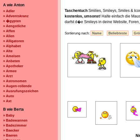
A wie Anton
Taschentuch
Smilies, Smileys, Smiles & I
» Adler
» Adventskranz
kostenlos, umsonst
! Halte einfach die Ma
» �gypten
darfst d�e Smileys in deine Website, Fore
» Aengstliche
» Affen
Sortierung nach:
Name
Beliebteste
Gr
» Alien
» Alligatoren
» Alphabet
» Alte
» Ameisen
» Anbeten
» Apotheker
» Armee
» Arzt
» Astronomen
» Augen-rollende
» Ausrufungszeichen
» Auto
» Axt
B wie Berta
» Baby
» Badewannen
» Badezimmer
» Baecker
» Baeren
Ni