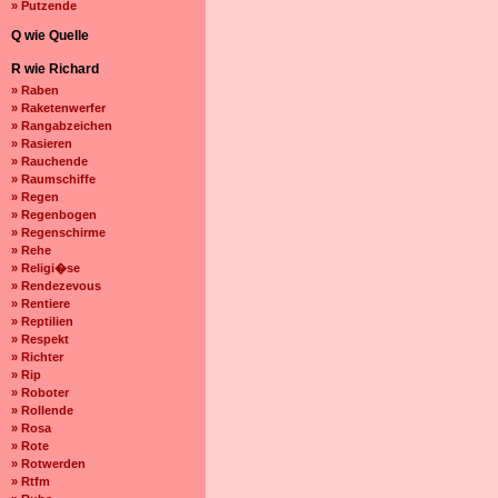
» Putzende
Q wie Quelle
R wie Richard
» Raben
» Raketenwerfer
» Rangabzeichen
» Rasieren
» Rauchende
» Raumschiffe
» Regen
» Regenbogen
» Regenschirme
» Rehe
» Religi�se
» Rendezevous
» Rentiere
» Reptilien
» Respekt
» Richter
» Rip
» Roboter
» Rollende
» Rosa
» Rote
» Rotwerden
» Rtfm