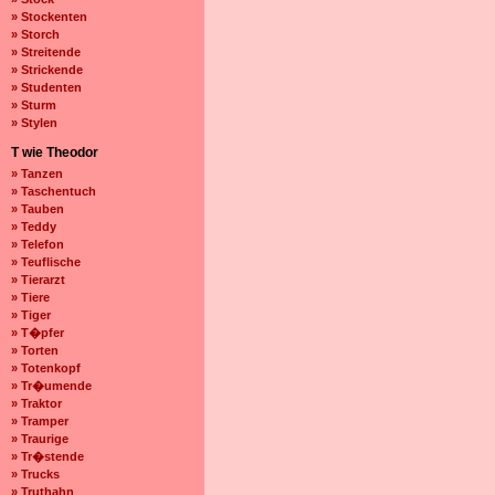
» Stockenten
» Storch
» Streitende
» Strickende
» Studenten
» Sturm
» Stylen
T wie Theodor
» Tanzen
» Taschentuch
» Tauben
» Teddy
» Telefon
» Teuflische
» Tierarzt
» Tiere
» Tiger
» T�pfer
» Torten
» Totenkopf
» Tr�umende
» Traktor
» Tramper
» Traurige
» Tr�stende
» Trucks
» Truthahn