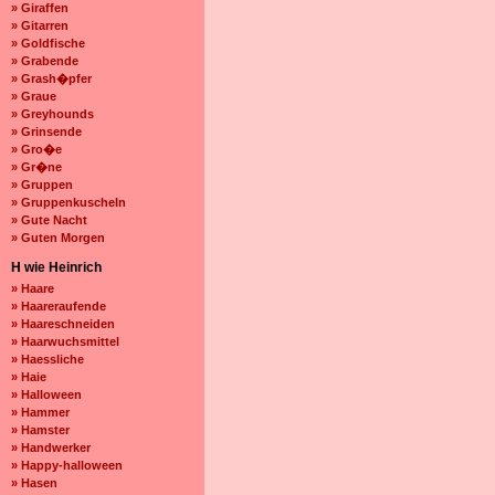
» Giraffen
» Gitarren
» Goldfische
» Grabende
» Grash�pfer
» Graue
» Greyhounds
» Grinsende
» Gro�e
» Gr�ne
» Gruppen
» Gruppenkuscheln
» Gute Nacht
» Guten Morgen
H wie Heinrich
» Haare
» Haareraufende
» Haareschneiden
» Haarwuchsmittel
» Haessliche
» Haie
» Halloween
» Hammer
» Hamster
» Handwerker
» Happy-halloween
» Hasen