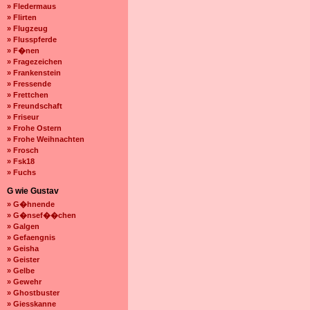
» Fledermaus
» Flirten
» Flugzeug
» Flusspferde
» F�nen
» Fragezeichen
» Frankenstein
» Fressende
» Frettchen
» Freundschaft
» Friseur
» Frohe Ostern
» Frohe Weihnachten
» Frosch
» Fsk18
» Fuchs
G wie Gustav
» G�hnende
» G�nsef��chen
» Galgen
» Gefaengnis
» Geisha
» Geister
» Gelbe
» Gewehr
» Ghostbuster
» Giesskanne