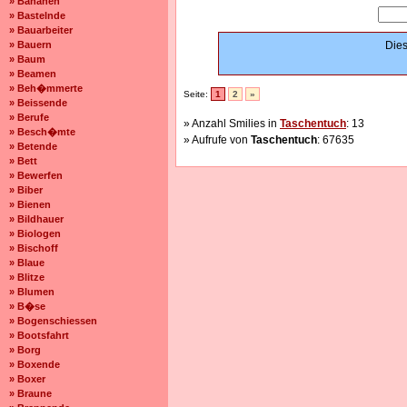
» Bananen
» Bastelnde
» Bauarbeiter
» Bauern
Dies
» Baum
» Beamen
» Beh�mmerte
Seite:
1
2
»
» Beissende
» Berufe
» Anzahl Smilies in
Taschentuch
: 13
» Besch�mte
» Aufrufe von
Taschentuch
: 67635
» Betende
» Bett
» Bewerfen
» Biber
» Bienen
» Bildhauer
» Biologen
» Bischoff
» Blaue
» Blitze
» Blumen
» B�se
» Bogenschiessen
» Bootsfahrt
» Borg
» Boxende
» Boxer
» Braune