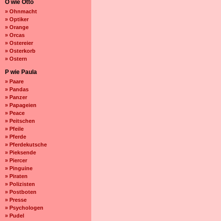
O wie Otto
» Ohnmacht
» Optiker
» Orange
» Orcas
» Ostereier
» Osterkorb
» Ostern
P wie Paula
» Paare
» Pandas
» Panzer
» Papageien
» Peace
» Peitschen
» Pfeile
» Pferde
» Pferdekutsche
» Pieksende
» Piercer
» Pinguine
» Piraten
» Polizisten
» Postboten
» Presse
» Psychologen
» Pudel