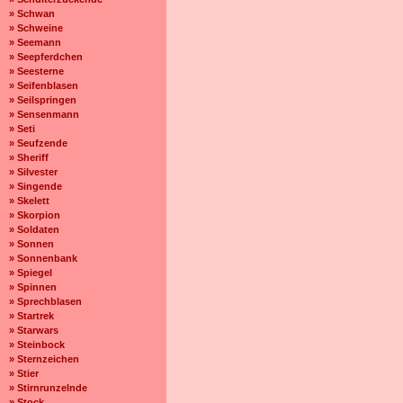
» Schwan
» Schweine
» Seemann
» Seepferdchen
» Seesterne
» Seifenblasen
» Seilspringen
» Sensenmann
» Seti
» Seufzende
» Sheriff
» Silvester
» Singende
» Skelett
» Skorpion
» Soldaten
» Sonnen
» Sonnenbank
» Spiegel
» Spinnen
» Sprechblasen
» Startrek
» Starwars
» Steinbock
» Sternzeichen
» Stier
» Stirnrunzelnde
» Stock