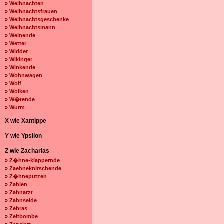
» Weihnachten
» Weihnachtsfrauen
» Weihnachtsgeschenke
» Weihnachtsmann
» Weinende
» Wetter
» Widder
» Wikinger
» Winkende
» Wohnwagen
» Wolf
» Wolken
» W�tende
» Wurm
X wie Xantippe
Y wie Ypsilon
Z wie Zacharias
» Z�hne-klappernde
» Zaehneknirschende
» Z�hneputzen
» Zahlen
» Zahnarzt
» Zahnseide
» Zebras
» Zeitbombe