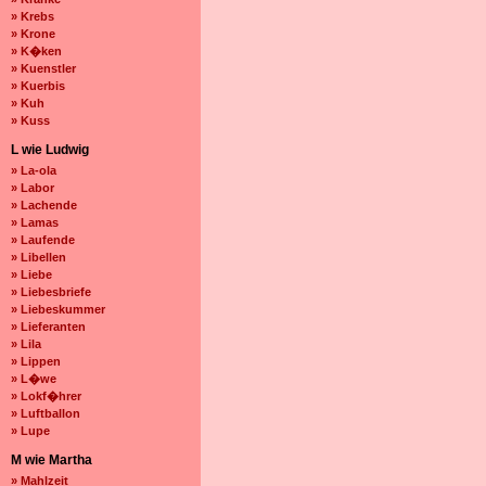
» Krebs
» Krone
» K�ken
» Kuenstler
» Kuerbis
» Kuh
» Kuss
L wie Ludwig
» La-ola
» Labor
» Lachende
» Lamas
» Laufende
» Libellen
» Liebe
» Liebesbriefe
» Liebeskummer
» Lieferanten
» Lila
» Lippen
» L�we
» Lokf�hrer
» Luftballon
» Lupe
M wie Martha
» Mahlzeit