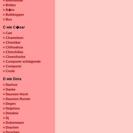
» Brennende
» Brillen
» B�ro
» Bulldoggen
» Bus
C wie C�sar
» Cart
» Chameleon
» Chemiker
» Chihuahua
» Chinchillas
» Clownfische
» Computer-schlagende
» Computer
» Coole
D wie Dora
» Dachse
» Danke
» Daumen-Hoch
» Daumen Runter
» Degen
» Delphine
» Detektiv
» Dj
» Dobermann
» Drachen
» Duschen