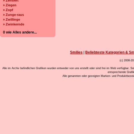
» Zensiert
» Ziegen
» Zopf
» Zunge-raus
» Zwillinge
» Zwinkernde
0 wie Alles andere...
Smilies
|
Beliebteste Kategorien & Sm
(c) 2008-20
Alle im Archiv befindlichen Grafiken wurden entweder von uns erstellt oder sind frei im Web verfügbar. So
entsprechende Grafi
Alle genannten oder gezeigten Marken- und Produktbeze