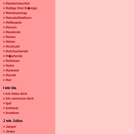
» Haubentaucher
» Heilige Drei K�nige
» Heiratsantrag
» Heissluftballons
» Helikopter
» Herzen
» Heulende
» Hexen
» Hirten
» Hochzeit
» Holzhackende
» H�pfende
» Hufeisen
» Huhn
» Hummer
» Hunde
» Hut
I wie Ida
» Ich-liebe-dich
» Ich-vermisse-dich
» Igel
» Indianer
» Insekten
J wie Julius
» Jaeger
» Jeeps