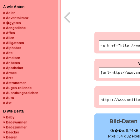
A wie Anton
» Adler
» Adventskranz
» �gypten
» Aengstliche
» Affen
» Alien
» Alligatoren
» Alphabet
» Alte
» Ameisen
» Anbeten
» Apotheker
» Armee
» Arzt
» Astronomen
» Augen-rollende
» Ausrufungszeichen
» Auto
» Axt
B wie Berta
» Baby
Bild-Daten
» Badewannen
» Badezimmer
Gr��e: 8.74KB
» Baecker
Pixel: 34 x 32 Pixe
» Baeren