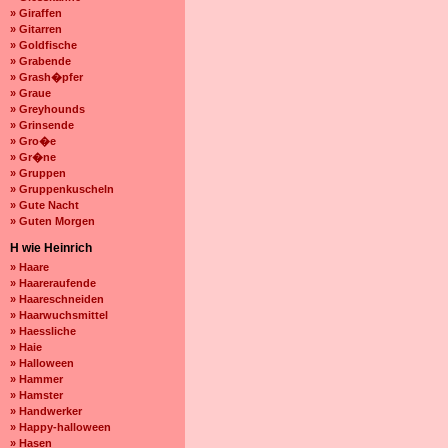
» Giraffen
» Gitarren
» Goldfische
» Grabende
» Grash�pfer
» Graue
» Greyhounds
» Grinsende
» Gro�e
» Gr�ne
» Gruppen
» Gruppenkuscheln
» Gute Nacht
» Guten Morgen
H wie Heinrich
» Haare
» Haareraufende
» Haareschneiden
» Haarwuchsmittel
» Haessliche
» Haie
» Halloween
» Hammer
» Hamster
» Handwerker
» Happy-halloween
» Hasen