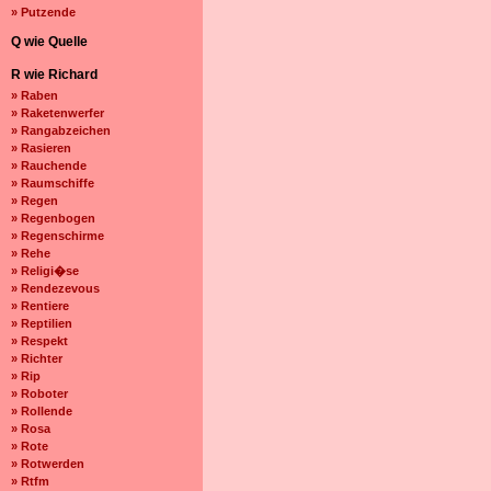
» Putzende
Q wie Quelle
R wie Richard
» Raben
» Raketenwerfer
» Rangabzeichen
» Rasieren
» Rauchende
» Raumschiffe
» Regen
» Regenbogen
» Regenschirme
» Rehe
» Religi�se
» Rendezevous
» Rentiere
» Reptilien
» Respekt
» Richter
» Rip
» Roboter
» Rollende
» Rosa
» Rote
» Rotwerden
» Rtfm