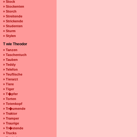
» Stock
» Stockenten
» Storch
» Streitende
» Strickende
» Studenten
» Sturm
» Stylen
T wie Theodor
» Tanzen
» Taschentuch
» Tauben
» Teddy
» Telefon
» Teuflische
» Tierarzt
» Tiere
» Tiger
» T�pfer
» Torten
» Totenkopf
» Tr�umende
» Traktor
» Tramper
» Traurige
» Tr�stende
» Trucks