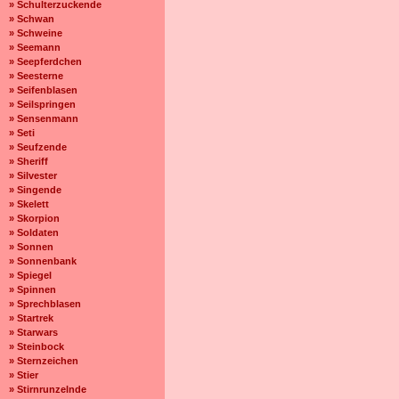
» Schulterzuckende
» Schwan
» Schweine
» Seemann
» Seepferdchen
» Seesterne
» Seifenblasen
» Seilspringen
» Sensenmann
» Seti
» Seufzende
» Sheriff
» Silvester
» Singende
» Skelett
» Skorpion
» Soldaten
» Sonnen
» Sonnenbank
» Spiegel
» Spinnen
» Sprechblasen
» Startrek
» Starwars
» Steinbock
» Sternzeichen
» Stier
» Stirnrunzelnde