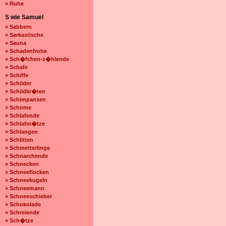
» Ruhe
S wie Samuel
» Sabbern
» Sarkastische
» Sauna
» Schadenfrohe
» Sch�fchen-z�hlende
» Schafe
» Schiffe
» Schilder
» Schildkr�ten
» Schimpansen
» Schirme
» Schlafende
» Schlafm�tze
» Schlangen
» Schlitten
» Schmetterlinge
» Schnarchende
» Schnecken
» Schneeflocken
» Schneekugeln
» Schneemann
» Schneeschieber
» Schokolade
» Schreiende
» Sch�tze