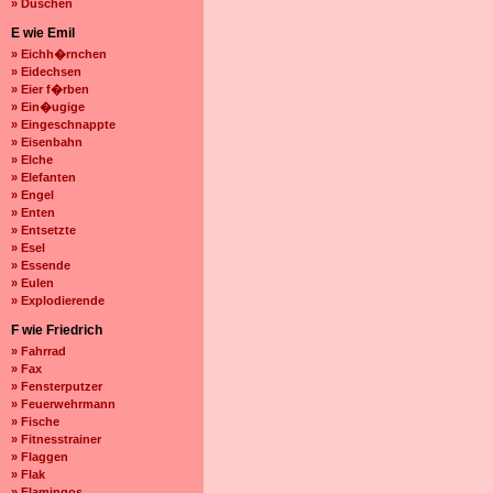
» Duschen
E wie Emil
» Eichh�rnchen
» Eidechsen
» Eier f�rben
» Ein�ugige
» Eingeschnappte
» Eisenbahn
» Elche
» Elefanten
» Engel
» Enten
» Entsetzte
» Esel
» Essende
» Eulen
» Explodierende
F wie Friedrich
» Fahrrad
» Fax
» Fensterputzer
» Feuerwehrmann
» Fische
» Fitnesstrainer
» Flaggen
» Flak
» Flamingos