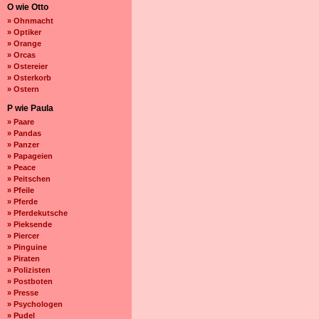
O wie Otto
» Ohnmacht
» Optiker
» Orange
» Orcas
» Ostereier
» Osterkorb
» Ostern
P wie Paula
» Paare
» Pandas
» Panzer
» Papageien
» Peace
» Peitschen
» Pfeile
» Pferde
» Pferdekutsche
» Pieksende
» Piercer
» Pinguine
» Piraten
» Polizisten
» Postboten
» Presse
» Psychologen
» Pudel