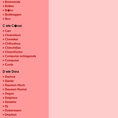
» Brennende
» Brillen
» B�ro
» Bulldoggen
» Bus
C wie C�sar
» Cart
» Chameleon
» Chemiker
» Chihuahua
» Chinchillas
» Clownfische
» Computer-schlagende
» Computer
» Coole
D wie Dora
» Dachse
» Danke
» Daumen-Hoch
» Daumen Runter
» Degen
» Delphine
» Detektiv
» Dj
» Dobermann
» Drachen