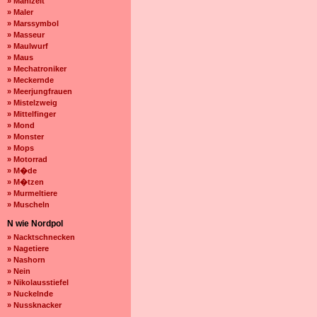
» Mahlzeit
» Maler
» Marssymbol
» Masseur
» Maulwurf
» Maus
» Mechatroniker
» Meckernde
» Meerjungfrauen
» Mistelzweig
» Mittelfinger
» Mond
» Monster
» Mops
» Motorrad
» M�de
» M�tzen
» Murmeltiere
» Muscheln
N wie Nordpol
» Nacktschnecken
» Nagetiere
» Nashorn
» Nein
» Nikolausstiefel
» Nuckelnde
» Nussknacker