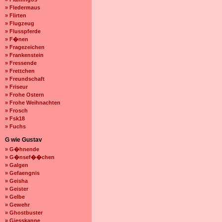
» Fledermaus
» Flirten
» Flugzeug
» Flusspferde
» F�nen
» Fragezeichen
» Frankenstein
» Fressende
» Frettchen
» Freundschaft
» Friseur
» Frohe Ostern
» Frohe Weihnachten
» Frosch
» Fsk18
» Fuchs
G wie Gustav
» G�hnende
» G�nsef��chen
» Galgen
» Gefaengnis
» Geisha
» Geister
» Gelbe
» Gewehr
» Ghostbuster
» Giesskanne