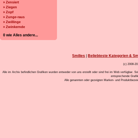
» Zensiert
» Ziegen
» Zopf
» Zunge-raus
» Zwillinge
» Zwinkernde
0 wie Alles andere...
Smilies
|
Beliebteste Kategorien & Sm
(c) 2008-20
Alle im Archiv befindlichen Grafiken wurden entweder von uns erstellt oder sind frei im Web verfügbar. So
entsprechende Grafi
Alle genannten oder gezeigten Marken- und Produktbeze