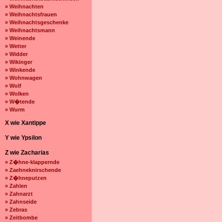
» Weihnachten
» Weihnachtsfrauen
» Weihnachtsgeschenke
» Weihnachtsmann
» Weinende
» Wetter
» Widder
» Wikinger
» Winkende
» Wohnwagen
» Wolf
» Wolken
» W�tende
» Wurm
X wie Xantippe
Y wie Ypsilon
Z wie Zacharias
» Z�hne-klappernde
» Zaehneknirschende
» Z�hneputzen
» Zahlen
» Zahnarzt
» Zahnseide
» Zebras
» Zeitbombe