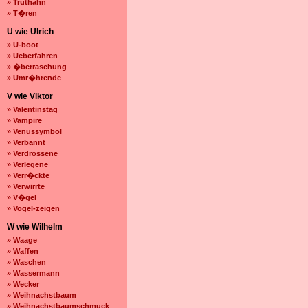
» Truthahn
» T�ren
U wie Ulrich
» U-boot
» Ueberfahren
» �berraschung
» Umr�hrende
V wie Viktor
» Valentinstag
» Vampire
» Venussymbol
» Verbannt
» Verdrossene
» Verlegene
» Verr�ckte
» Verwirrte
» V�gel
» Vogel-zeigen
W wie Wilhelm
» Waage
» Waffen
» Waschen
» Wassermann
» Wecker
» Weihnachstbaum
» Weihnachstbaumschmuck