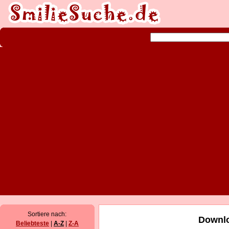
Sortiere nach:
Downlo
Beliebteste
|
A-Z
|
Z-A