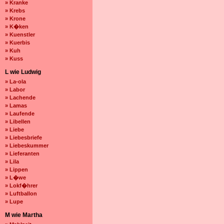
» Kranke
» Krebs
» Krone
» K�ken
» Kuenstler
» Kuerbis
» Kuh
» Kuss
L wie Ludwig
» La-ola
» Labor
» Lachende
» Lamas
» Laufende
» Libellen
» Liebe
» Liebesbriefe
» Liebeskummer
» Lieferanten
» Lila
» Lippen
» L�we
» Lokf�hrer
» Luftballon
» Lupe
M wie Martha