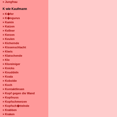
» Jungfrau
K wie Kaufmann
» K�fer
» K�ngurus
» Kamin
» Katzen
» Kellner
» Kerzen
» Keulen
» Kichernde
» Kissenschlacht
» Kiwis
» Klatschende
» Klo
» Kloreiniger
» Knicks
» Knuddeln
» Koala
» Kobolde
» Koch
» Kontaktlinsen
» Kopf gegen die Wand
» Kopfnuss
» Kopfschmerzen
» Kopfsch�ttelnde
» Krabben
» Kraken