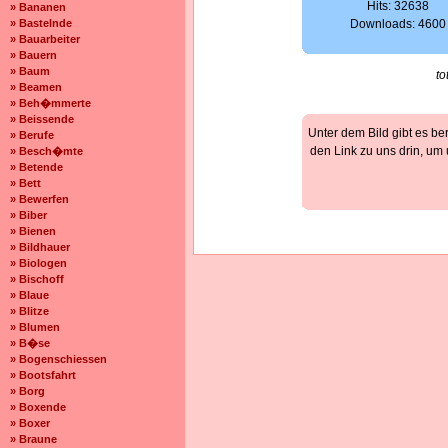
Hits: 32638
» Bananen
» Bastelnde
Downloads: 4600
» Bauarbeiter
» Bauern
» Baum
to
» Beamen
» Beh�mmerte
» Beissende
Unter dem Bild gibt es be
» Berufe
den Link zu uns drin, um
» Besch�mte
» Betende
» Bett
» Bewerfen
» Biber
» Bienen
» Bildhauer
» Biologen
» Bischoff
» Blaue
» Blitze
» Blumen
» B�se
» Bogenschiessen
» Bootsfahrt
» Borg
» Boxende
» Boxer
» Braune