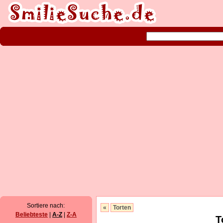
Sortiere nach:
«
Torten
Beliebteste
|
A-Z
|
Z-A
T