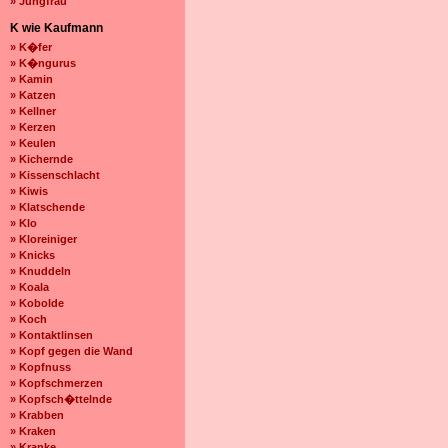
» Jungfrau
K wie Kaufmann
» K�fer
» K�ngurus
» Kamin
» Katzen
» Kellner
» Kerzen
» Keulen
» Kichernde
» Kissenschlacht
» Kiwis
» Klatschende
» Klo
» Kloreiniger
» Knicks
» Knuddeln
» Koala
» Kobolde
» Koch
» Kontaktlinsen
» Kopf gegen die Wand
» Kopfnuss
» Kopfschmerzen
» Kopfsch�ttelnde
» Krabben
» Kraken
» Kranke