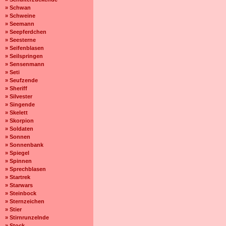
» Schwan
» Schweine
» Seemann
» Seepferdchen
» Seesterne
» Seifenblasen
» Seilspringen
» Sensenmann
» Seti
» Seufzende
» Sheriff
» Silvester
» Singende
» Skelett
» Skorpion
» Soldaten
» Sonnen
» Sonnenbank
» Spiegel
» Spinnen
» Sprechblasen
» Startrek
» Starwars
» Steinbock
» Sternzeichen
» Stier
» Stirnrunzelnde
» Stock