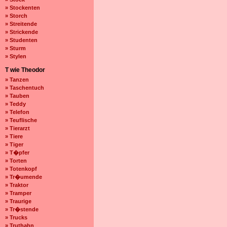
» Stockenten
» Storch
» Streitende
» Strickende
» Studenten
» Sturm
» Stylen
T wie Theodor
» Tanzen
» Taschentuch
» Tauben
» Teddy
» Telefon
» Teuflische
» Tierarzt
» Tiere
» Tiger
» T�pfer
» Torten
» Totenkopf
» Tr�umende
» Traktor
» Tramper
» Traurige
» Tr�stende
» Trucks
» Truthahn