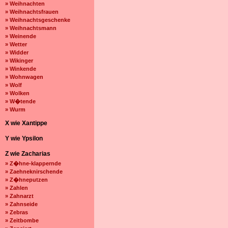
» Weihnachten
» Weihnachtsfrauen
» Weihnachtsgeschenke
» Weihnachtsmann
» Weinende
» Wetter
» Widder
» Wikinger
» Winkende
» Wohnwagen
» Wolf
» Wolken
» W�tende
» Wurm
X wie Xantippe
Y wie Ypsilon
Z wie Zacharias
» Z�hne-klappernde
» Zaehneknirschende
» Z�hneputzen
» Zahlen
» Zahnarzt
» Zahnseide
» Zebras
» Zeitbombe