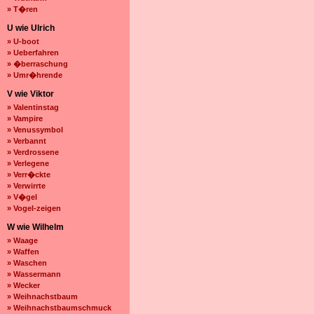
» T�ren
U wie Ulrich
» U-boot
» Ueberfahren
» �berraschung
» Umr�hrende
V wie Viktor
» Valentinstag
» Vampire
» Venussymbol
» Verbannt
» Verdrossene
» Verlegene
» Verr�ckte
» Verwirrte
» V�gel
» Vogel-zeigen
W wie Wilhelm
» Waage
» Waffen
» Waschen
» Wassermann
» Wecker
» Weihnachstbaum
» Weihnachstbaumschmuck