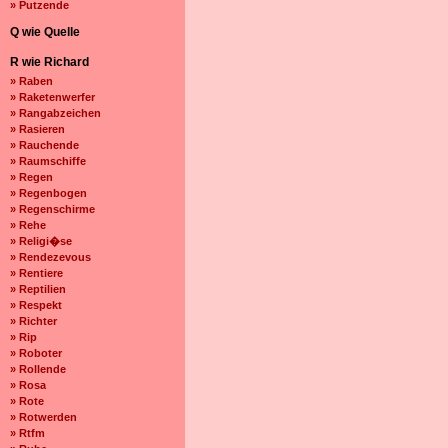
» Putzende
Q wie Quelle
R wie Richard
» Raben
» Raketenwerfer
» Rangabzeichen
» Rasieren
» Rauchende
» Raumschiffe
» Regen
» Regenbogen
» Regenschirme
» Rehe
» Religi�se
» Rendezevous
» Rentiere
» Reptilien
» Respekt
» Richter
» Rip
» Roboter
» Rollende
» Rosa
» Rote
» Rotwerden
» Rtfm