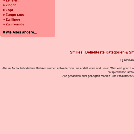
» Zensiert
» Ziegen
» Zopf
» Zunge-raus
» Zwillinge
» Zwinkernde
0 wie Alles andere...
Smilies
|
Beliebteste Kategorien & Sm
(c) 2008-20
Alle im Archiv befindlichen Grafiken wurden entweder von uns erstellt oder sind frei im Web verfügbar. So
entsprechende Grafi
Alle genannten oder gezeigten Marken- und Produktbeze