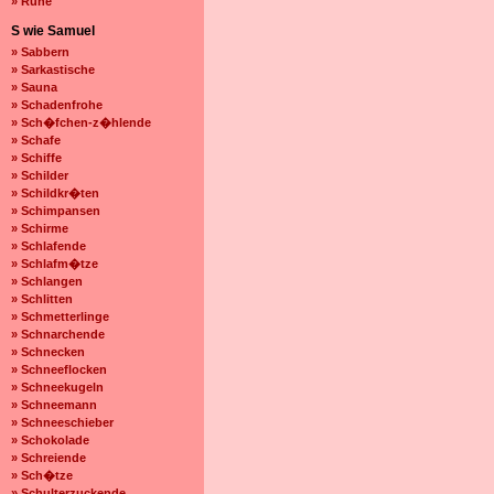
» Ruhe
S wie Samuel
» Sabbern
» Sarkastische
» Sauna
» Schadenfrohe
» Sch�fchen-z�hlende
» Schafe
» Schiffe
» Schilder
» Schildkr�ten
» Schimpansen
» Schirme
» Schlafende
» Schlafm�tze
» Schlangen
» Schlitten
» Schmetterlinge
» Schnarchende
» Schnecken
» Schneeflocken
» Schneekugeln
» Schneemann
» Schneeschieber
» Schokolade
» Schreiende
» Sch�tze
» Schulterzuckende