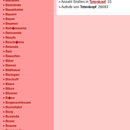
» Bananen
» Anzahl Smilies in
Totenkopf
: 10
» Bastelnde
» Aufrufe von
Totenkopf
: 28093
» Bauarbeiter
» Bauern
» Baum
» Beamen
» Beh�mmerte
» Beissende
» Berufe
» Besch�mte
» Betende
» Bett
» Bewerfen
» Biber
» Bienen
» Bildhauer
» Biologen
» Bischoff
» Blaue
» Blitze
» Blumen
» B�se
» Bogenschiessen
» Bootsfahrt
» Borg
» Boxende
» Boxer
» Braune