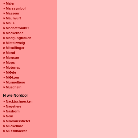
» Maler
» Marssymbol
» Masseur
» Maulwurf
» Maus
» Mechatroniker
» Meckernde
» Meerjungfrauen
» Mistelzweig
» Mittelfinger
» Mond
» Monster
» Mops
» Motorrad
» M�de
» M�tzen
» Murmeltiere
» Muscheln
N wie Nordpol
» Nacktschnecken
» Nagetiere
» Nashorn
» Nein
» Nikolausstiefel
» Nuckelnde
» Nussknacker