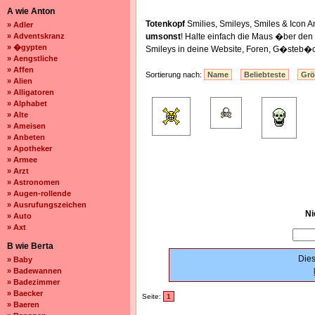
A wie Anton
Totenkopf
Smilies, Smileys, Smiles & Icon
» Adler
» Adventskranz
umsonst
! Halte einfach die Maus �ber de
» �gypten
Smileys in deine Website, Foren, G�steb�c
» Aengstliche
» Affen
Sortierung nach:
Name
Beliebteste
Gr
» Alien
» Alligatoren
» Alphabet
» Alte
» Ameisen
» Anbeten
» Apotheker
» Armee
» Arzt
» Astronomen
» Augen-rollende
» Ausrufungszeichen
Ni
» Auto
» Axt
B wie Berta
Dies
» Baby
» Badewannen
» Badezimmer
» Baecker
Seite:
1
» Baeren