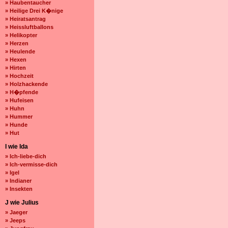
» Haubentaucher
» Heilige Drei K�nige
» Heiratsantrag
» Heissluftballons
» Helikopter
» Herzen
» Heulende
» Hexen
» Hirten
» Hochzeit
» Holzhackende
» H�pfende
» Hufeisen
» Huhn
» Hummer
» Hunde
» Hut
I wie Ida
» Ich-liebe-dich
» Ich-vermisse-dich
» Igel
» Indianer
» Insekten
J wie Julius
» Jaeger
» Jeeps