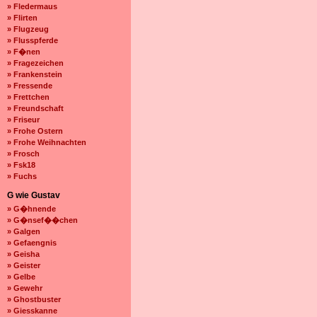
» Fledermaus
» Flirten
» Flugzeug
» Flusspferde
» F�nen
» Fragezeichen
» Frankenstein
» Fressende
» Frettchen
» Freundschaft
» Friseur
» Frohe Ostern
» Frohe Weihnachten
» Frosch
» Fsk18
» Fuchs
G wie Gustav
» G�hnende
» G�nsef��chen
» Galgen
» Gefaengnis
» Geisha
» Geister
» Gelbe
» Gewehr
» Ghostbuster
» Giesskanne