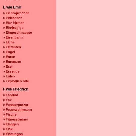
E wie Emil
» Eichh�rnchen
» Eidechsen
» Eier f�rben
» Ein�ugige
» Eingeschnappte
» Eisenbahn
» Elche
» Elefanten
» Engel
» Enten
» Entsetzte
» Esel
» Essende
» Eulen
» Explodierende
F wie Friedrich
» Fahrrad
» Fax
» Fensterputzer
» Feuerwehrmann
» Fische
» Fitnesstrainer
» Flaggen
» Flak
» Flamingos