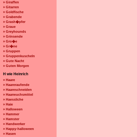
» Giraffen
» Gitarren
» Goldfische
» Grabende
» Grash�pfer
» Graue
» Greyhounds
» Grinsende
» Gro�e
» Gr�ne
» Gruppen
» Gruppenkuscheln
» Gute Nacht
» Guten Morgen
H wie Heinrich
» Haare
» Haareraufende
» Haareschneiden
» Haarwuchsmittel
» Haessliche
» Haie
» Halloween
» Hammer
» Hamster
» Handwerker
» Happy-halloween
» Hasen