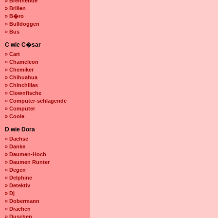
» Brennende
» Brillen
» B�ro
» Bulldoggen
» Bus
C wie C�sar
» Cart
» Chameleon
» Chemiker
» Chihuahua
» Chinchillas
» Clownfische
» Computer-schlagende
» Computer
» Coole
D wie Dora
» Dachse
» Danke
» Daumen-Hoch
» Daumen Runter
» Degen
» Delphine
» Detektiv
» Dj
» Dobermann
» Drachen
» Duschen