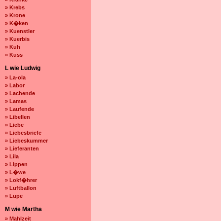
» Krebs
» Krone
» K�ken
» Kuenstler
» Kuerbis
» Kuh
» Kuss
L wie Ludwig
» La-ola
» Labor
» Lachende
» Lamas
» Laufende
» Libellen
» Liebe
» Liebesbriefe
» Liebeskummer
» Lieferanten
» Lila
» Lippen
» L�we
» Lokf�hrer
» Luftballon
» Lupe
M wie Martha
» Mahlzeit