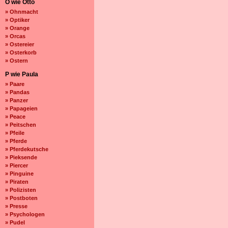
O wie Otto
» Ohnmacht
» Optiker
» Orange
» Orcas
» Ostereier
» Osterkorb
» Ostern
P wie Paula
» Paare
» Pandas
» Panzer
» Papageien
» Peace
» Peitschen
» Pfeile
» Pferde
» Pferdekutsche
» Pieksende
» Piercer
» Pinguine
» Piraten
» Polizisten
» Postboten
» Presse
» Psychologen
» Pudel