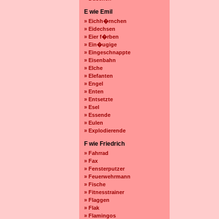
E wie Emil
» Eichh�rnchen
» Eidechsen
» Eier f�rben
» Ein�ugige
» Eingeschnappte
» Eisenbahn
» Elche
» Elefanten
» Engel
» Enten
» Entsetzte
» Esel
» Essende
» Eulen
» Explodierende
F wie Friedrich
» Fahrrad
» Fax
» Fensterputzer
» Feuerwehrmann
» Fische
» Fitnesstrainer
» Flaggen
» Flak
» Flamingos