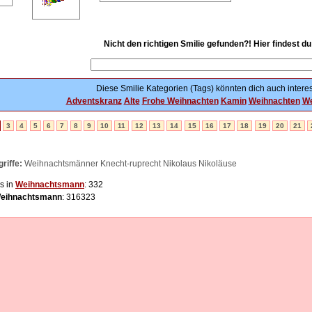
Nicht den richtigen Smilie gefunden?! Hier findest d
Diese Smilie Kategorien (Tags) könnten dich auch interes
Adventskranz
Alte
Frohe Weihnachten
Kamin
Weihnachten
We
3
4
5
6
7
8
9
10
11
12
13
14
15
16
17
18
19
20
21
riffe:
Weihnachtsmänner Knecht-ruprecht Nikolaus Nikoläuse
s in
Weihnachtsmann
: 332
eihnachtsmann
: 316323