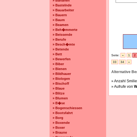
» Bananen
» Bastelnde
» Bauarbeiter
» Bauern
» Baum
» Beamen
» Beh�mmerte
» Beissende
» Berufe
» Besch�mte
» Betende
» Bett
Seite:
«
1
2
» Bewerfen
33
34
»
» Biber
» Bienen
Alternative Beg
» Bildhauer
» Biologen
» Anzahl Smilie
» Bischoff
» Aufrufe von
W
» Blaue
» Blitze
» Blumen
» B�se
» Bogenschiessen
» Bootsfahrt
» Borg
» Boxende
» Boxer
» Braune