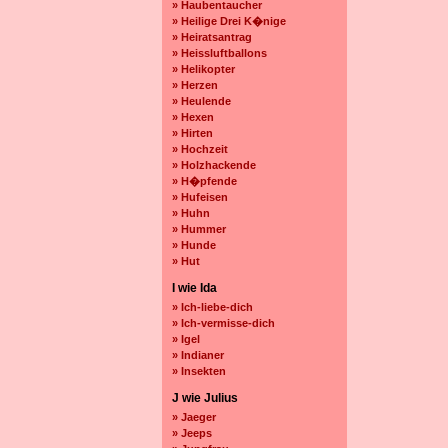
» Haubentaucher
» Heilige Drei K�nige
» Heiratsantrag
» Heissluftballons
» Helikopter
» Herzen
» Heulende
» Hexen
» Hirten
» Hochzeit
» Holzhackende
» H�pfende
» Hufeisen
» Huhn
» Hummer
» Hunde
» Hut
I wie Ida
» Ich-liebe-dich
» Ich-vermisse-dich
» Igel
» Indianer
» Insekten
J wie Julius
» Jaeger
» Jeeps