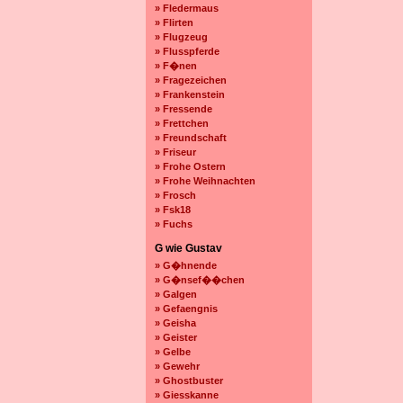
» Fledermaus
» Flirten
» Flugzeug
» Flusspferde
» F�nen
» Fragezeichen
» Frankenstein
» Fressende
» Frettchen
» Freundschaft
» Friseur
» Frohe Ostern
» Frohe Weihnachten
» Frosch
» Fsk18
» Fuchs
G wie Gustav
» G�hnende
» G�nsef��chen
» Galgen
» Gefaengnis
» Geisha
» Geister
» Gelbe
» Gewehr
» Ghostbuster
» Giesskanne