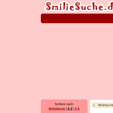
Sortiere nach:
«
Weihnach
Beliebteste
|
A-Z
|
Z-A