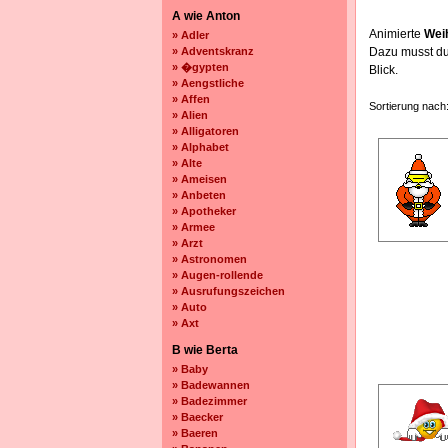
A wie Anton
Animierte
Wei
» Adler
» Adventskranz
Dazu musst du 
» �gypten
Blick.
» Aengstliche
» Affen
Sortierung nach
» Alien
» Alligatoren
» Alphabet
» Alte
» Ameisen
» Anbeten
» Apotheker
» Armee
» Arzt
» Astronomen
» Augen-rollende
» Ausrufungszeichen
» Auto
» Axt
B wie Berta
» Baby
» Badewannen
» Badezimmer
» Baecker
» Baeren