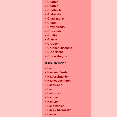
» Giraffen
» Gitarren
» Goldfische
» Grabende
» Grash�pfer
» Graue
» Greyhounds
» Grinsende
» Gro�e
» Gr�ne
» Gruppen
» Gruppenkuscheln
» Gute Nacht
» Guten Morgen
H wie Heinrich
» Haare
» Haareraufende
» Haareschneiden
» Haarwuchsmittel
» Haessliche
» Haie
» Halloween
» Hammer
» Hamster
» Handwerker
» Happy-halloween
» Hasen