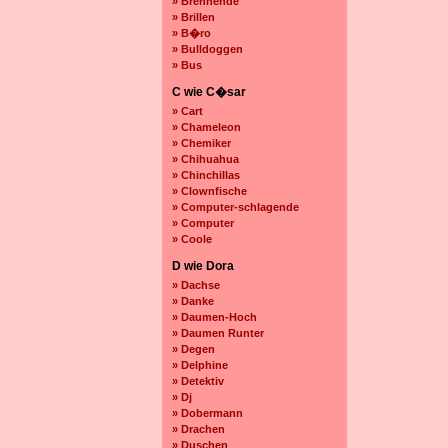
» Brennende
» Brillen
» B�ro
» Bulldoggen
» Bus
C wie C�sar
» Cart
» Chameleon
» Chemiker
» Chihuahua
» Chinchillas
» Clownfische
» Computer-schlagende
» Computer
» Coole
D wie Dora
» Dachse
» Danke
» Daumen-Hoch
» Daumen Runter
» Degen
» Delphine
» Detektiv
» Dj
» Dobermann
» Drachen
» Duschen