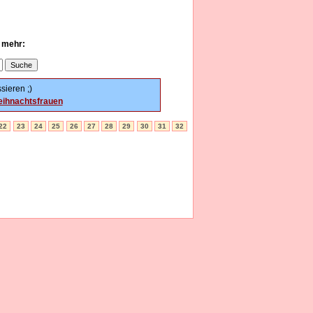
u mehr:
sieren ;)
ihnachtsfrauen
22
23
24
25
26
27
28
29
30
31
32