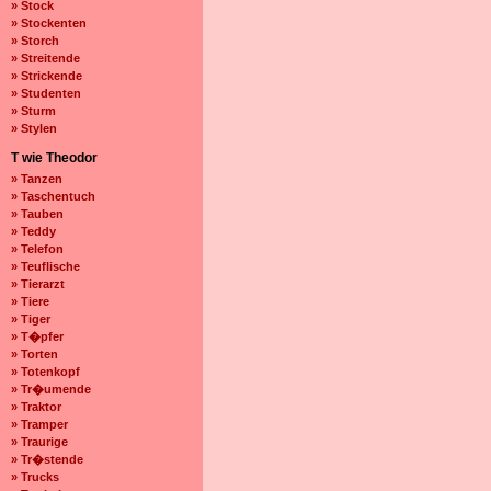
» Stock
» Stockenten
» Storch
» Streitende
» Strickende
» Studenten
» Sturm
» Stylen
T wie Theodor
» Tanzen
» Taschentuch
» Tauben
» Teddy
» Telefon
» Teuflische
» Tierarzt
» Tiere
» Tiger
» T�pfer
» Torten
» Totenkopf
» Tr�umende
» Traktor
» Tramper
» Traurige
» Tr�stende
» Trucks