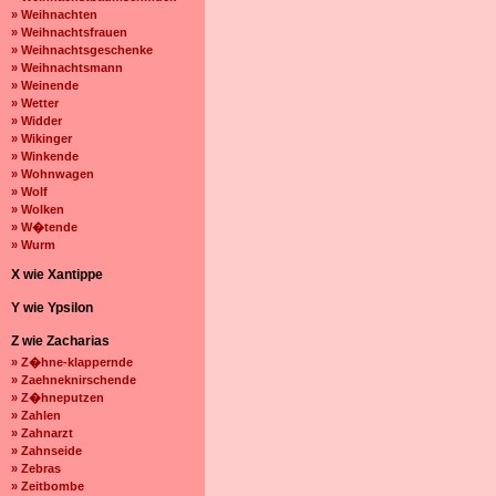
» Weihnachten
» Weihnachtsfrauen
» Weihnachtsgeschenke
» Weihnachtsmann
» Weinende
» Wetter
» Widder
» Wikinger
» Winkende
» Wohnwagen
» Wolf
» Wolken
» W�tende
» Wurm
X wie Xantippe
Y wie Ypsilon
Z wie Zacharias
» Z�hne-klappernde
» Zaehneknirschende
» Z�hneputzen
» Zahlen
» Zahnarzt
» Zahnseide
» Zebras
» Zeitbombe