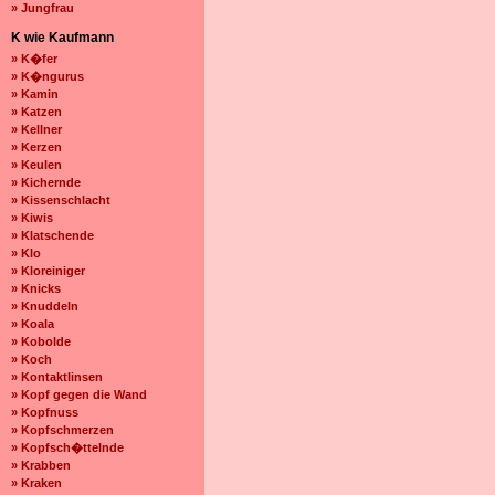
» Jungfrau
K wie Kaufmann
» K�fer
» K�ngurus
» Kamin
» Katzen
» Kellner
» Kerzen
» Keulen
» Kichernde
» Kissenschlacht
» Kiwis
» Klatschende
» Klo
» Kloreiniger
» Knicks
» Knuddeln
» Koala
» Kobolde
» Koch
» Kontaktlinsen
» Kopf gegen die Wand
» Kopfnuss
» Kopfschmerzen
» Kopfsch�ttelnde
» Krabben
» Kraken