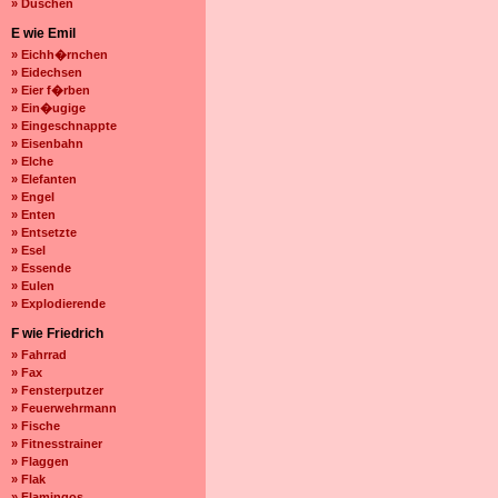
» Duschen
E wie Emil
» Eichh�rnchen
» Eidechsen
» Eier f�rben
» Ein�ugige
» Eingeschnappte
» Eisenbahn
» Elche
» Elefanten
» Engel
» Enten
» Entsetzte
» Esel
» Essende
» Eulen
» Explodierende
F wie Friedrich
» Fahrrad
» Fax
» Fensterputzer
» Feuerwehrmann
» Fische
» Fitnesstrainer
» Flaggen
» Flak
» Flamingos