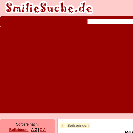
Sortiere nach:
«
Seilspringen
Beliebteste
|
A-Z
|
Z-A
Se