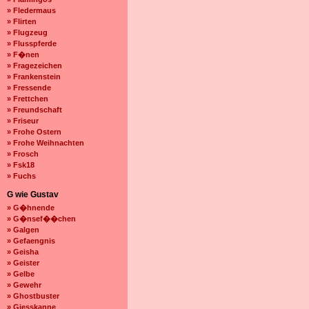
» Fledermaus
» Flirten
» Flugzeug
» Flusspferde
» F�nen
» Fragezeichen
» Frankenstein
» Fressende
» Frettchen
» Freundschaft
» Friseur
» Frohe Ostern
» Frohe Weihnachten
» Frosch
» Fsk18
» Fuchs
G wie Gustav
» G�hnende
» G�nsef��chen
» Galgen
» Gefaengnis
» Geisha
» Geister
» Gelbe
» Gewehr
» Ghostbuster
» Giesskanne