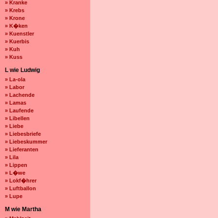
» Kranke
» Krebs
» Krone
» K�ken
» Kuenstler
» Kuerbis
» Kuh
» Kuss
L wie Ludwig
» La-ola
» Labor
» Lachende
» Lamas
» Laufende
» Libellen
» Liebe
» Liebesbriefe
» Liebeskummer
» Lieferanten
» Lila
» Lippen
» L�we
» Lokf�hrer
» Luftballon
» Lupe
M wie Martha