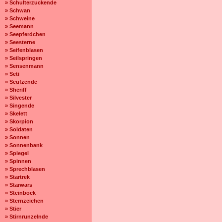
» Schulterzuckende
» Schwan
» Schweine
» Seemann
» Seepferdchen
» Seesterne
» Seifenblasen
» Seilspringen
» Sensenmann
» Seti
» Seufzende
» Sheriff
» Silvester
» Singende
» Skelett
» Skorpion
» Soldaten
» Sonnen
» Sonnenbank
» Spiegel
» Spinnen
» Sprechblasen
» Startrek
» Starwars
» Steinbock
» Sternzeichen
» Stier
» Stirnrunzelnde