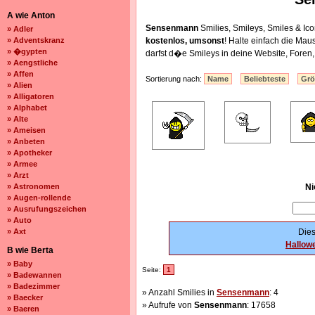
A wie Anton
Sensenmann
Smilies, Smileys, Smiles & I
» Adler
» Adventskranz
kostenlos, umsonst
! Halte einfach die Ma
» �gypten
darfst d�e Smileys in deine Website, Fore
» Aengstliche
» Affen
Sortierung nach:
Name
Beliebteste
Gr
» Alien
» Alligatoren
» Alphabet
» Alte
» Ameisen
» Anbeten
» Apotheker
» Armee
» Arzt
» Astronomen
Ni
» Augen-rollende
» Ausrufungszeichen
» Auto
» Axt
Dies
Hallow
B wie Berta
» Baby
Seite:
1
» Badewannen
» Badezimmer
» Anzahl Smilies in
Sensenmann
: 4
» Baecker
» Aufrufe von
Sensenmann
: 17658
» Baeren