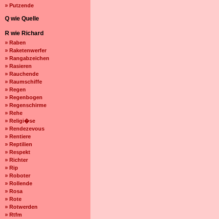
» Putzende
Q wie Quelle
R wie Richard
» Raben
» Raketenwerfer
» Rangabzeichen
» Rasieren
» Rauchende
» Raumschiffe
» Regen
» Regenbogen
» Regenschirme
» Rehe
» Religi�se
» Rendezevous
» Rentiere
» Reptilien
» Respekt
» Richter
» Rip
» Roboter
» Rollende
» Rosa
» Rote
» Rotwerden
» Rtfm