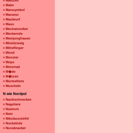
» Mahlzeit
» Maler
» Marssymbol
» Masseur
» Maulwurf
» Maus
» Mechatroniker
» Meckernde
» Meerjungfrauen
» Mistelzweig
» Mittelfinger
» Mond
» Monster
» Mops
» Motorrad
» M�de
» M�tzen
» Murmeltiere
» Muscheln
N wie Nordpol
» Nacktschnecken
» Nagetiere
» Nashorn
» Nein
» Nikolausstiefel
» Nuckelnde
» Nussknacker