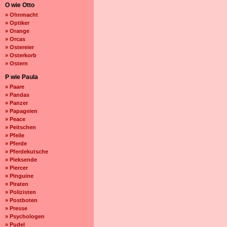
O wie Otto
» Ohnmacht
» Optiker
» Orange
» Orcas
» Ostereier
» Osterkorb
» Ostern
P wie Paula
» Paare
» Pandas
» Panzer
» Papageien
» Peace
» Peitschen
» Pfeile
» Pferde
» Pferdekutsche
» Pieksende
» Piercer
» Pinguine
» Piraten
» Polizisten
» Postboten
» Presse
» Psychologen
» Pudel