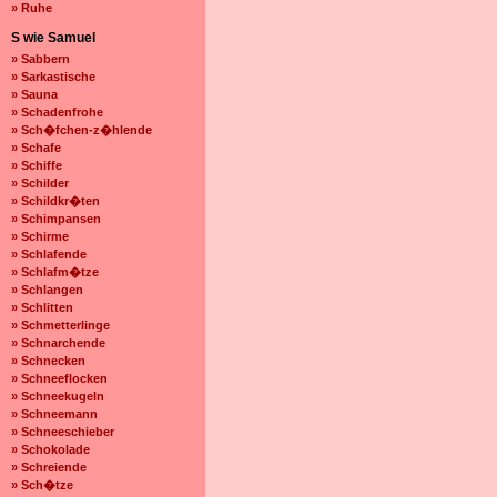
» Ruhe
S wie Samuel
» Sabbern
» Sarkastische
» Sauna
» Schadenfrohe
» Sch�fchen-z�hlende
» Schafe
» Schiffe
» Schilder
» Schildkr�ten
» Schimpansen
» Schirme
» Schlafende
» Schlafm�tze
» Schlangen
» Schlitten
» Schmetterlinge
» Schnarchende
» Schnecken
» Schneeflocken
» Schneekugeln
» Schneemann
» Schneeschieber
» Schokolade
» Schreiende
» Sch�tze