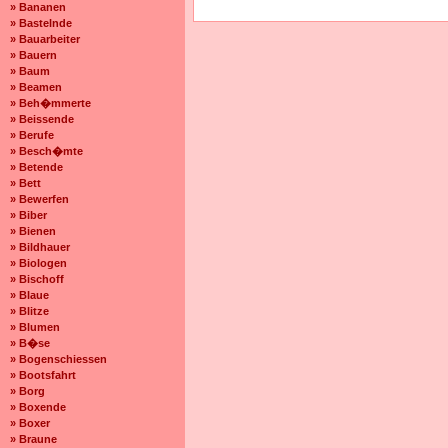
» Bananen
» Bastelnde
» Bauarbeiter
» Bauern
» Baum
» Beamen
» Beh�mmerte
» Beissende
» Berufe
» Besch�mte
» Betende
» Bett
» Bewerfen
» Biber
» Bienen
» Bildhauer
» Biologen
» Bischoff
» Blaue
» Blitze
» Blumen
» B�se
» Bogenschiessen
» Bootsfahrt
» Borg
» Boxende
» Boxer
» Braune