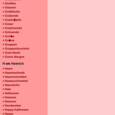
» Giraffen
» Gitarren
» Goldfische
» Grabende
» Grash�pfer
» Graue
» Greyhounds
» Grinsende
» Gro�e
» Gr�ne
» Gruppen
» Gruppenkuscheln
» Gute Nacht
» Guten Morgen
H wie Heinrich
» Haare
» Haareraufende
» Haareschneiden
» Haarwuchsmittel
» Haessliche
» Haie
» Halloween
» Hammer
» Hamster
» Handwerker
» Happy-halloween
» Hasen