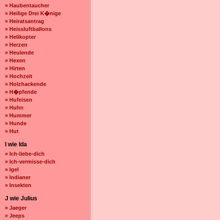
» Haubentaucher
» Heilige Drei K�nige
» Heiratsantrag
» Heissluftballons
» Helikopter
» Herzen
» Heulende
» Hexen
» Hirten
» Hochzeit
» Holzhackende
» H�pfende
» Hufeisen
» Huhn
» Hummer
» Hunde
» Hut
I wie Ida
» Ich-liebe-dich
» Ich-vermisse-dich
» Igel
» Indianer
» Insekten
J wie Julius
» Jaeger
» Jeeps