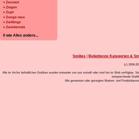
» Zensiert
» Ziegen
» Zopf
» Zunge-raus
» Zwillinge
» Zwinkernde
0 wie Alles andere...
Smilies
|
Beliebteste Kategorien & Sm
(c) 2008-20
Alle im Archiv befindlichen Grafiken wurden entweder von uns erstellt oder sind frei im Web verfügbar. So
entsprechende Grafi
Alle genannten oder gezeigten Marken- und Produktbeze