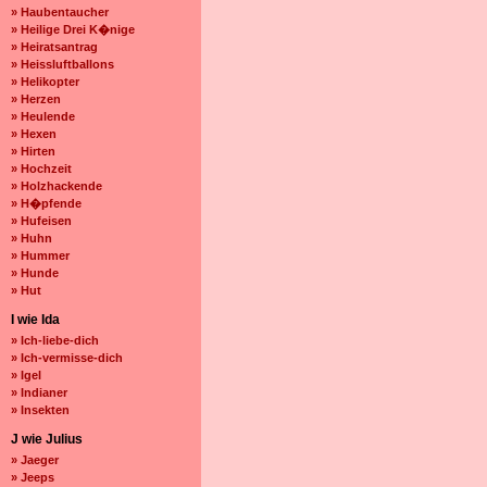
» Haubentaucher
» Heilige Drei K�nige
» Heiratsantrag
» Heissluftballons
» Helikopter
» Herzen
» Heulende
» Hexen
» Hirten
» Hochzeit
» Holzhackende
» H�pfende
» Hufeisen
» Huhn
» Hummer
» Hunde
» Hut
I wie Ida
» Ich-liebe-dich
» Ich-vermisse-dich
» Igel
» Indianer
» Insekten
J wie Julius
» Jaeger
» Jeeps