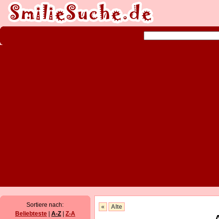
Sortiere nach:
«
Alte
Beliebteste
|
A-Z
|
Z-A