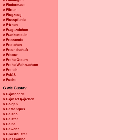
» Fledermaus
» Flirten
» Flugzeug
» Flusspferde
» F�nen
» Fragezeichen
» Frankenstein
» Fressende
» Frettchen
» Freundschaft
» Friseur
» Frohe Ostern
» Frohe Weihnachten
» Frosch
» Fsk18
» Fuchs
G wie Gustav
» G�hnende
» G�nsef��chen
» Galgen
» Gefaengnis
» Geisha
» Geister
» Gelbe
» Gewehr
» Ghostbuster
» Giesskanne