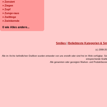
» Zensiert
» Ziegen
» Zopf
» Zunge-raus
» Zwillinge
» Zwinkernde
0 wie Alles andere...
Smilies
|
Beliebteste Kategorien & Sm
(c) 2008-20
Alle im Archiv befindlichen Grafiken wurden entweder von uns erstellt oder sind frei im Web verfügbar. So
entsprechende Grafi
Alle genannten oder gezeigten Marken- und Produktbeze