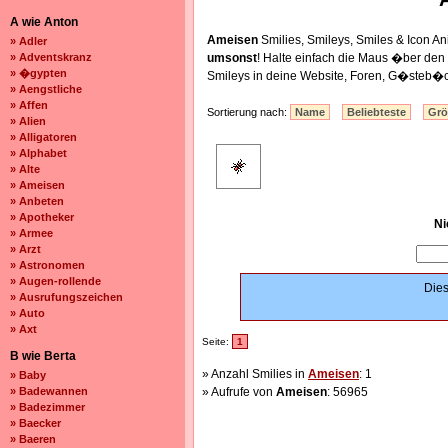
A wie Anton
Ameisen
Smilies, Smileys, Smiles & Icon 
» Adler
» Adventskranz
umsonst
! Halte einfach die Maus �ber de
» �gypten
Smileys in deine Website, Foren, G�steb�c
» Aengstliche
» Affen
Sortierung nach:
Name
Beliebteste
Gr
» Alien
» Alligatoren
» Alphabet
» Alte
» Ameisen
» Anbeten
» Apotheker
Ni
» Armee
» Arzt
» Astronomen
» Augen-rollende
Dies
» Ausrufungszeichen
» Auto
» Axt
Seite:
1
B wie Berta
» Anzahl Smilies in
Ameisen
: 1
» Baby
» Badewannen
» Aufrufe von
Ameisen
: 56965
» Badezimmer
» Baecker
» Baeren