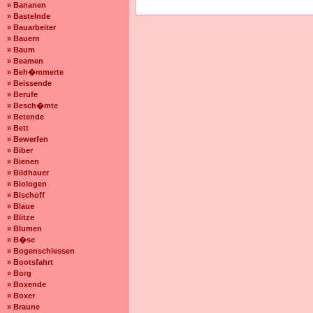
» Bananen
» Bastelnde
» Bauarbeiter
» Bauern
» Baum
» Beamen
» Beh�mmerte
» Beissende
» Berufe
» Besch�mte
» Betende
» Bett
» Bewerfen
» Biber
» Bienen
» Bildhauer
» Biologen
» Bischoff
» Blaue
» Blitze
» Blumen
» B�se
» Bogenschiessen
» Bootsfahrt
» Borg
» Boxende
» Boxer
» Braune