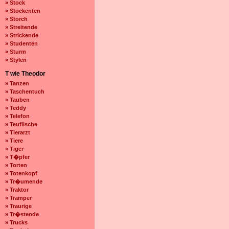
» Stock
» Stockenten
» Storch
» Streitende
» Strickende
» Studenten
» Sturm
» Stylen
T wie Theodor
» Tanzen
» Taschentuch
» Tauben
» Teddy
» Telefon
» Teuflische
» Tierarzt
» Tiere
» Tiger
» T�pfer
» Torten
» Totenkopf
» Tr�umende
» Traktor
» Tramper
» Traurige
» Tr�stende
» Trucks