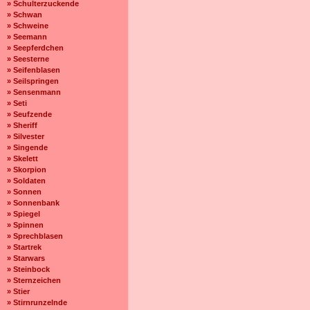
» Schulterzuckende
» Schwan
» Schweine
» Seemann
» Seepferdchen
» Seesterne
» Seifenblasen
» Seilspringen
» Sensenmann
» Seti
» Seufzende
» Sheriff
» Silvester
» Singende
» Skelett
» Skorpion
» Soldaten
» Sonnen
» Sonnenbank
» Spiegel
» Spinnen
» Sprechblasen
» Startrek
» Starwars
» Steinbock
» Sternzeichen
» Stier
» Stirnrunzelnde