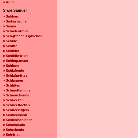
» Ruhe
S wie Samuel
» Sabbern
» Sarkastische
» Sauna
» Schadenfrohe
» Sch�fchen-z�hlende
» Schafe
» Schiffe
» Schilder
» Schildkr�ten
» Schimpansen
» Schirme
» Schlafende
» Schlafm�tze
» Schlangen
» Schlitten
» Schmetterlinge
» Schnarchende
» Schnecken
» Schneeflocken
» Schneekugeln
» Schneemann
» Schneeschieber
» Schokolade
» Schreiende
» Sch�tze