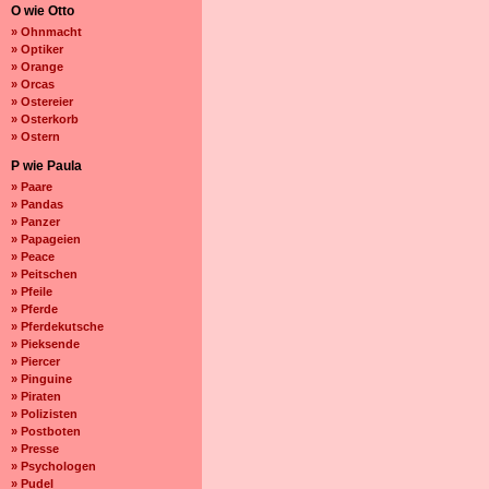
O wie Otto
» Ohnmacht
» Optiker
» Orange
» Orcas
» Ostereier
» Osterkorb
» Ostern
P wie Paula
» Paare
» Pandas
» Panzer
» Papageien
» Peace
» Peitschen
» Pfeile
» Pferde
» Pferdekutsche
» Pieksende
» Piercer
» Pinguine
» Piraten
» Polizisten
» Postboten
» Presse
» Psychologen
» Pudel