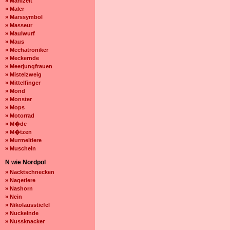
» Mahlzeit
» Maler
» Marssymbol
» Masseur
» Maulwurf
» Maus
» Mechatroniker
» Meckernde
» Meerjungfrauen
» Mistelzweig
» Mittelfinger
» Mond
» Monster
» Mops
» Motorrad
» M�de
» M�tzen
» Murmeltiere
» Muscheln
N wie Nordpol
» Nacktschnecken
» Nagetiere
» Nashorn
» Nein
» Nikolausstiefel
» Nuckelnde
» Nussknacker