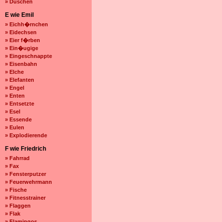
» Duschen
E wie Emil
» Eichh�rnchen
» Eidechsen
» Eier f�rben
» Ein�ugige
» Eingeschnappte
» Eisenbahn
» Elche
» Elefanten
» Engel
» Enten
» Entsetzte
» Esel
» Essende
» Eulen
» Explodierende
F wie Friedrich
» Fahrrad
» Fax
» Fensterputzer
» Feuerwehrmann
» Fische
» Fitnesstrainer
» Flaggen
» Flak
» Flamingos