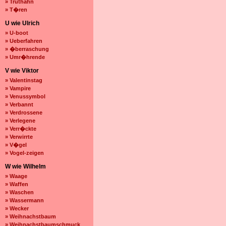
» Truthahn
» T�ren
U wie Ulrich
» U-boot
» Ueberfahren
» �berraschung
» Umr�hrende
V wie Viktor
» Valentinstag
» Vampire
» Venussymbol
» Verbannt
» Verdrossene
» Verlegene
» Verr�ckte
» Verwirrte
» V�gel
» Vogel-zeigen
W wie Wilhelm
» Waage
» Waffen
» Waschen
» Wassermann
» Wecker
» Weihnachstbaum
» Weihnachstbaumschmuck