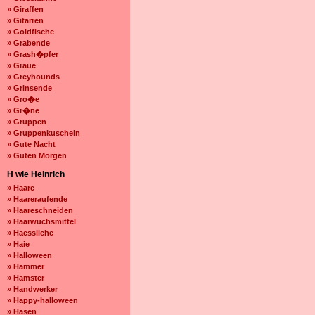
» Giraffen
» Gitarren
» Goldfische
» Grabende
» Grash�pfer
» Graue
» Greyhounds
» Grinsende
» Gro�e
» Gr�ne
» Gruppen
» Gruppenkuscheln
» Gute Nacht
» Guten Morgen
H wie Heinrich
» Haare
» Haareraufende
» Haareschneiden
» Haarwuchsmittel
» Haessliche
» Haie
» Halloween
» Hammer
» Hamster
» Handwerker
» Happy-halloween
» Hasen