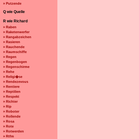
» Putzende
Q wie Quelle
R wie Richard
» Raben
» Raketenwerfer
» Rangabzeichen
» Rasieren
» Rauchende
» Raumschiffe
» Regen
» Regenbogen
» Regenschirme
» Rehe
» Religi�se
» Rendezevous
» Rentiere
» Reptilien
» Respekt
» Richter
» Rip
» Roboter
» Rollende
» Rosa
» Rote
» Rotwerden
» Rtfm