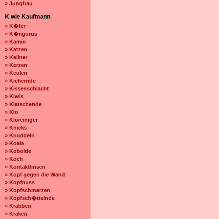
» Jungfrau
K wie Kaufmann
» K�fer
» K�ngurus
» Kamin
» Katzen
» Kellner
» Kerzen
» Keulen
» Kichernde
» Kissenschlacht
» Kiwis
» Klatschende
» Klo
» Kloreiniger
» Knicks
» Knuddeln
» Koala
» Kobolde
» Koch
» Kontaktlinsen
» Kopf gegen die Wand
» Kopfnuss
» Kopfschmerzen
» Kopfsch�ttelnde
» Krabben
» Kraken