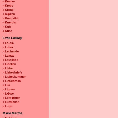
» Kranke
» Krebs
» Krone
» K�ken
» Kuenstler
» Kuerbis
» Kuh
» Kuss
L wie Ludwig
» La-ola
» Labor
» Lachende
» Lamas
» Laufende
» Libellen
» Liebe
» Liebesbriefe
» Liebeskummer
» Lieferanten
» Lila
» Lippen
» L�we
» Lokf�hrer
» Luftballon
» Lupe
M wie Martha