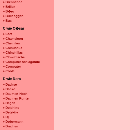
» Brennende
» Brillen
» B�ro
» Bulldoggen
» Bus
C wie C�sar
» Cart
» Chameleon
» Chemiker
» Chihuahua
» Chinchillas
» Clownfische
» Computer-schlagende
» Computer
» Coole
D wie Dora
» Dachse
» Danke
» Daumen-Hoch
» Daumen Runter
» Degen
» Delphine
» Detektiv
» Dj
» Dobermann
» Drachen