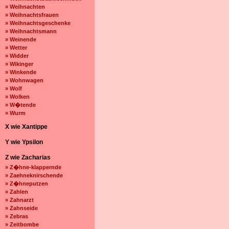
» Weihnachten
» Weihnachtsfrauen
» Weihnachtsgeschenke
» Weihnachtsmann
» Weinende
» Wetter
» Widder
» Wikinger
» Winkende
» Wohnwagen
» Wolf
» Wolken
» W�tende
» Wurm
X wie Xantippe
Y wie Ypsilon
Z wie Zacharias
» Z�hne-klappernde
» Zaehneknirschende
» Z�hneputzen
» Zahlen
» Zahnarzt
» Zahnseide
» Zebras
» Zeitbombe