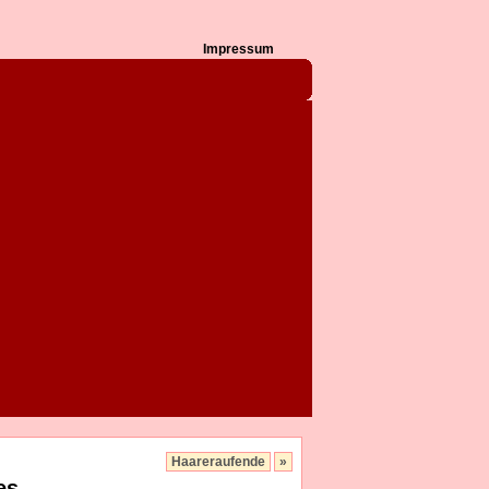
Impressum
Haareraufende
»
es