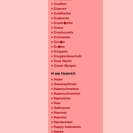
» Giraffen
» Gitarren
» Goldfische
» Grabende
» Grash�pfer
» Graue
» Greyhounds
» Grinsende
» Gro�e
» Gr�ne
» Gruppen
» Gruppenkuscheln
» Gute Nacht
» Guten Morgen
H wie Heinrich
» Haare
» Haareraufende
» Haareschneiden
» Haarwuchsmittel
» Haessliche
» Haie
» Halloween
» Hammer
» Hamster
» Handwerker
» Happy-halloween
» Hasen