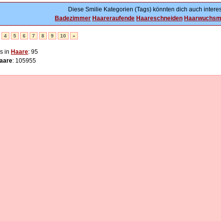
Diese Smilie Kategorien (Tags) könnten dich auch interes
Badezimmer
Haareraufende
Haareschneiden
Haarwuchsmi
4
5
6
7
8
9
10
»
s in
Haare
: 95
aare
: 105955