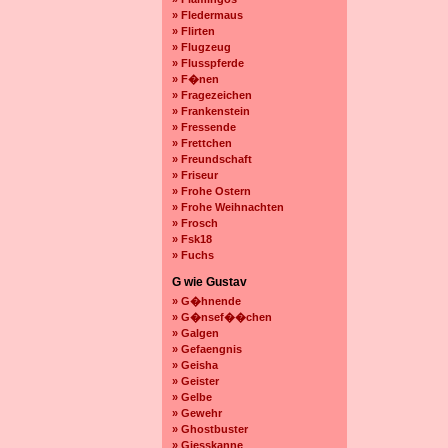
» Fledermaus
» Flirten
» Flugzeug
» Flusspferde
» F�nen
» Fragezeichen
» Frankenstein
» Fressende
» Frettchen
» Freundschaft
» Friseur
» Frohe Ostern
» Frohe Weihnachten
» Frosch
» Fsk18
» Fuchs
G wie Gustav
» G�hnende
» G�nsef��chen
» Galgen
» Gefaengnis
» Geisha
» Geister
» Gelbe
» Gewehr
» Ghostbuster
» Giesskanne