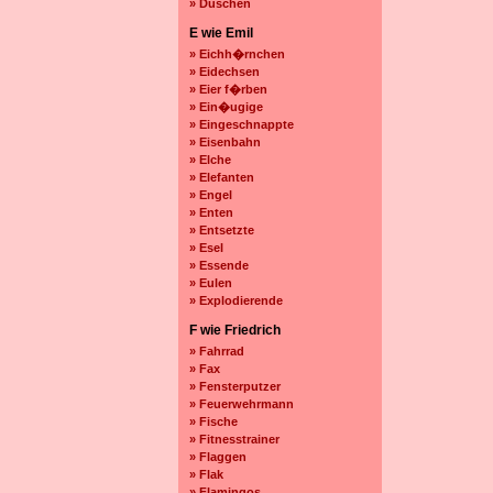
» Duschen
E wie Emil
» Eichh�rnchen
» Eidechsen
» Eier f�rben
» Ein�ugige
» Eingeschnappte
» Eisenbahn
» Elche
» Elefanten
» Engel
» Enten
» Entsetzte
» Esel
» Essende
» Eulen
» Explodierende
F wie Friedrich
» Fahrrad
» Fax
» Fensterputzer
» Feuerwehrmann
» Fische
» Fitnesstrainer
» Flaggen
» Flak
» Flamingos