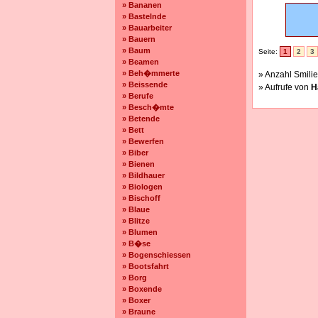
» Bananen
» Bastelnde
» Bauarbeiter
» Bauern
» Baum
Seite:
1
2
3
» Beamen
» Beh�mmerte
» Anzahl Smilie
» Beissende
» Aufrufe von
H
» Berufe
» Besch�mte
» Betende
» Bett
» Bewerfen
» Biber
» Bienen
» Bildhauer
» Biologen
» Bischoff
» Blaue
» Blitze
» Blumen
» B�se
» Bogenschiessen
» Bootsfahrt
» Borg
» Boxende
» Boxer
» Braune