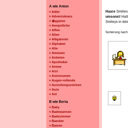
A wie Anton
Haare
Smilies
» Adler
» Adventskranz
umsonst
! Ha
» �gypten
Smileys in de
» Aengstliche
» Affen
Sortierung nach
» Alien
» Alligatoren
» Alphabet
» Alte
» Ameisen
» Anbeten
» Apotheker
» Armee
» Arzt
» Astronomen
» Augen-rollende
» Ausrufungszeichen
» Auto
» Axt
B wie Berta
» Baby
» Badewannen
» Badezimmer
» Baecker
» Baeren