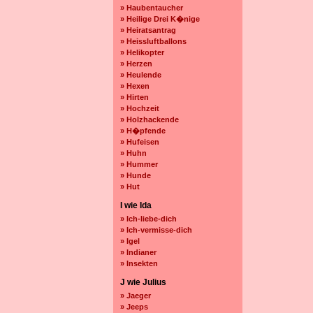
» Haubentaucher
» Heilige Drei K�nige
» Heiratsantrag
» Heissluftballons
» Helikopter
» Herzen
» Heulende
» Hexen
» Hirten
» Hochzeit
» Holzhackende
» H�pfende
» Hufeisen
» Huhn
» Hummer
» Hunde
» Hut
I wie Ida
» Ich-liebe-dich
» Ich-vermisse-dich
» Igel
» Indianer
» Insekten
J wie Julius
» Jaeger
» Jeeps