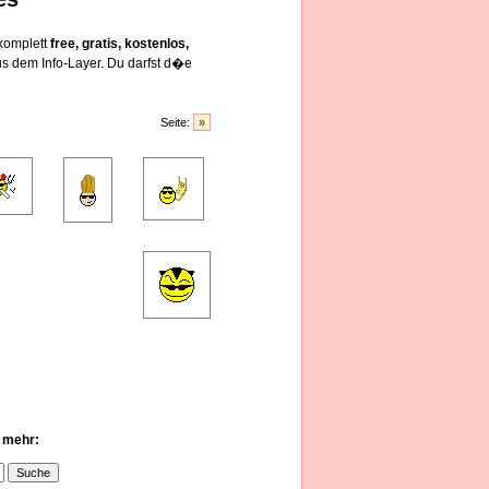
 komplett
free, gratis, kostenlos,
s dem Info-Layer. Du darfst d�e
Seite:
»
u mehr: