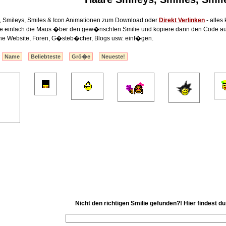
, Smileys, Smiles & Icon Animationen zum Download oder
Direkt Verlinken
- alles
lte einfach die Maus �ber den gew�nschten Smilie und kopiere dann den Code au
ine Website, Foren, G�steb�cher, Blogs usw. einf�gen.
:
Name
Beliebteste
Grö�e
Neueste!
Nicht den richtigen Smilie gefunden?! Hier findest d