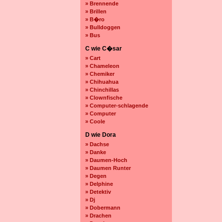
» Brennende
» Brillen
» B�ro
» Bulldoggen
» Bus
C wie C�sar
» Cart
» Chameleon
» Chemiker
» Chihuahua
» Chinchillas
» Clownfische
» Computer-schlagende
» Computer
» Coole
D wie Dora
» Dachse
» Danke
» Daumen-Hoch
» Daumen Runter
» Degen
» Delphine
» Detektiv
» Dj
» Dobermann
» Drachen