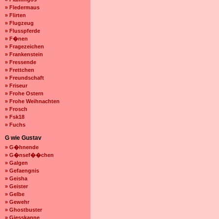
» Fledermaus
» Flirten
» Flugzeug
» Flusspferde
» F�nen
» Fragezeichen
» Frankenstein
» Fressende
» Frettchen
» Freundschaft
» Friseur
» Frohe Ostern
» Frohe Weihnachten
» Frosch
» Fsk18
» Fuchs
G wie Gustav
» G�hnende
» G�nsef��chen
» Galgen
» Gefaengnis
» Geisha
» Geister
» Gelbe
» Gewehr
» Ghostbuster
» Giesskanne