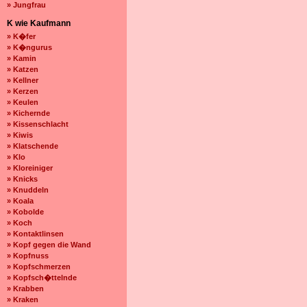
» Jungfrau
K wie Kaufmann
» K�fer
» K�ngurus
» Kamin
» Katzen
» Kellner
» Kerzen
» Keulen
» Kichernde
» Kissenschlacht
» Kiwis
» Klatschende
» Klo
» Kloreiniger
» Knicks
» Knuddeln
» Koala
» Kobolde
» Koch
» Kontaktlinsen
» Kopf gegen die Wand
» Kopfnuss
» Kopfschmerzen
» Kopfsch�ttelnde
» Krabben
» Kraken