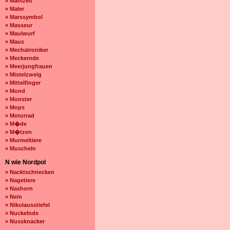
» Mahlzeit
» Maler
» Marssymbol
» Masseur
» Maulwurf
» Maus
» Mechatroniker
» Meckernde
» Meerjungfrauen
» Mistelzweig
» Mittelfinger
» Mond
» Monster
» Mops
» Motorrad
» M�de
» M�tzen
» Murmeltiere
» Muscheln
N wie Nordpol
» Nacktschnecken
» Nagetiere
» Nashorn
» Nein
» Nikolausstiefel
» Nuckelnde
» Nussknacker