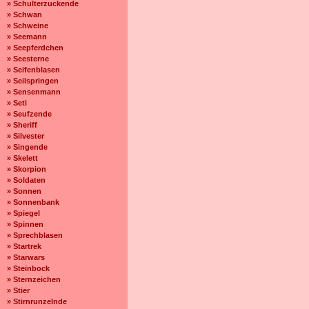
» Schulterzuckende
» Schwan
» Schweine
» Seemann
» Seepferdchen
» Seesterne
» Seifenblasen
» Seilspringen
» Sensenmann
» Seti
» Seufzende
» Sheriff
» Silvester
» Singende
» Skelett
» Skorpion
» Soldaten
» Sonnen
» Sonnenbank
» Spiegel
» Spinnen
» Sprechblasen
» Startrek
» Starwars
» Steinbock
» Sternzeichen
» Stier
» Stirnrunzelnde