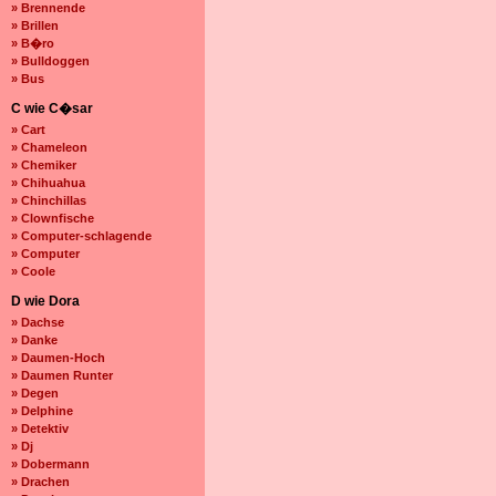
» Brennende
» Brillen
» B�ro
» Bulldoggen
» Bus
C wie C�sar
» Cart
» Chameleon
» Chemiker
» Chihuahua
» Chinchillas
» Clownfische
» Computer-schlagende
» Computer
» Coole
D wie Dora
» Dachse
» Danke
» Daumen-Hoch
» Daumen Runter
» Degen
» Delphine
» Detektiv
» Dj
» Dobermann
» Drachen