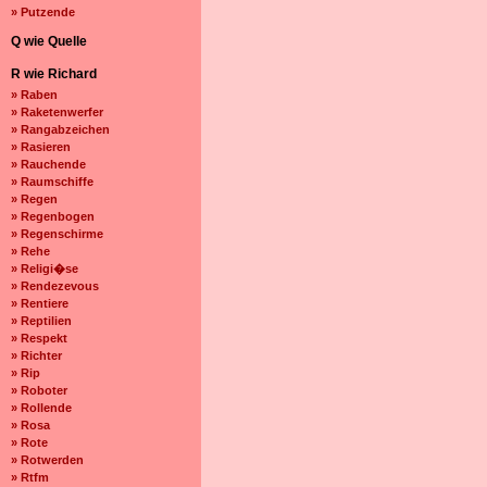
» Putzende
Q wie Quelle
R wie Richard
» Raben
» Raketenwerfer
» Rangabzeichen
» Rasieren
» Rauchende
» Raumschiffe
» Regen
» Regenbogen
» Regenschirme
» Rehe
» Religi�se
» Rendezevous
» Rentiere
» Reptilien
» Respekt
» Richter
» Rip
» Roboter
» Rollende
» Rosa
» Rote
» Rotwerden
» Rtfm