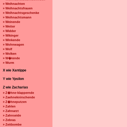
» Weihnachten
» Weihnachtsfrauen
» Weihnachtsgeschenke
» Weihnachtsmann
» Weinende
» Wetter
» Widder
» Wikinger
» Winkende
» Wohnwagen
» Wolf
» Wolken
» W�tende
» Wurm
X wie Xantippe
Y wie Ypsilon
Z wie Zacharias
» Z�hne-klappernde
» Zaehneknirschende
» Z�hneputzen
» Zahlen
» Zahnarzt
» Zahnseide
» Zebras
» Zeitbombe