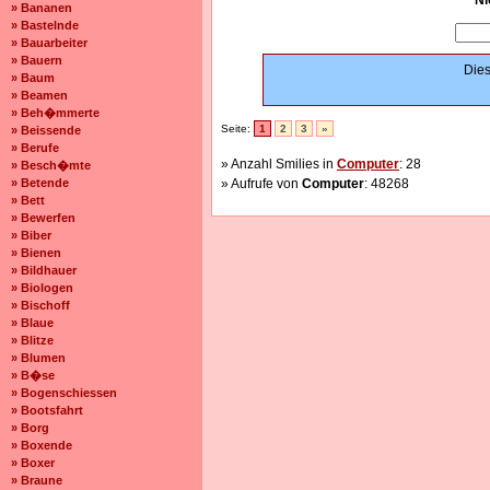
Ni
» Bananen
» Bastelnde
» Bauarbeiter
» Bauern
Dies
» Baum
» Beamen
» Beh�mmerte
Seite:
1
2
3
»
» Beissende
» Berufe
» Anzahl Smilies in
Computer
: 28
» Besch�mte
» Betende
» Aufrufe von
Computer
: 48268
» Bett
» Bewerfen
» Biber
» Bienen
» Bildhauer
» Biologen
» Bischoff
» Blaue
» Blitze
» Blumen
» B�se
» Bogenschiessen
» Bootsfahrt
» Borg
» Boxende
» Boxer
» Braune