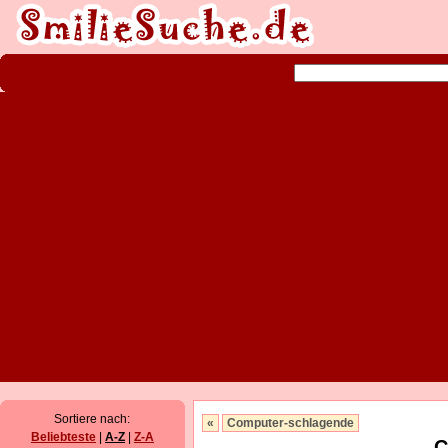
Sortiere nach:
«
Computer-schlagende
Beliebteste
|
A-Z
|
Z-A
C