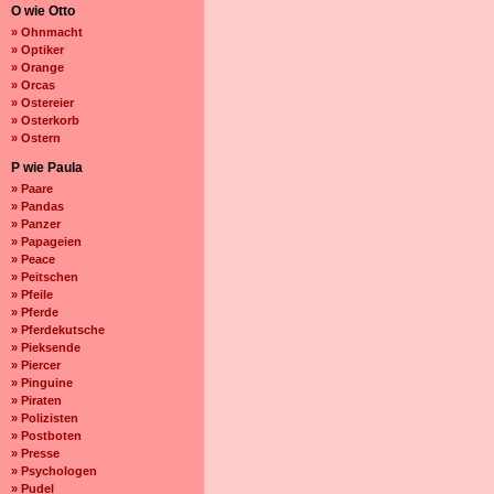
O wie Otto
» Ohnmacht
» Optiker
» Orange
» Orcas
» Ostereier
» Osterkorb
» Ostern
P wie Paula
» Paare
» Pandas
» Panzer
» Papageien
» Peace
» Peitschen
» Pfeile
» Pferde
» Pferdekutsche
» Pieksende
» Piercer
» Pinguine
» Piraten
» Polizisten
» Postboten
» Presse
» Psychologen
» Pudel