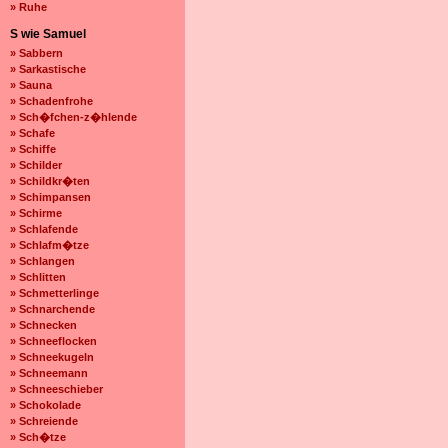
» Ruhe
S wie Samuel
» Sabbern
» Sarkastische
» Sauna
» Schadenfrohe
» Sch�fchen-z�hlende
» Schafe
» Schiffe
» Schilder
» Schildkr�ten
» Schimpansen
» Schirme
» Schlafende
» Schlafm�tze
» Schlangen
» Schlitten
» Schmetterlinge
» Schnarchende
» Schnecken
» Schneeflocken
» Schneekugeln
» Schneemann
» Schneeschieber
» Schokolade
» Schreiende
» Sch�tze