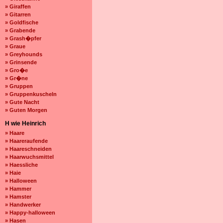
» Giraffen
» Gitarren
» Goldfische
» Grabende
» Grash�pfer
» Graue
» Greyhounds
» Grinsende
» Gro�e
» Gr�ne
» Gruppen
» Gruppenkuscheln
» Gute Nacht
» Guten Morgen
H wie Heinrich
» Haare
» Haareraufende
» Haareschneiden
» Haarwuchsmittel
» Haessliche
» Haie
» Halloween
» Hammer
» Hamster
» Handwerker
» Happy-halloween
» Hasen