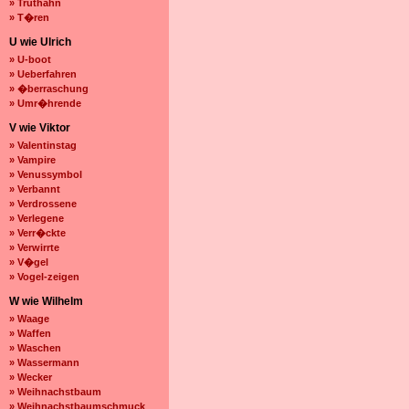
» Truthahn
» T�ren
U wie Ulrich
» U-boot
» Ueberfahren
» �berraschung
» Umr�hrende
V wie Viktor
» Valentinstag
» Vampire
» Venussymbol
» Verbannt
» Verdrossene
» Verlegene
» Verr�ckte
» Verwirrte
» V�gel
» Vogel-zeigen
W wie Wilhelm
» Waage
» Waffen
» Waschen
» Wassermann
» Wecker
» Weihnachstbaum
» Weihnachstbaumschmuck