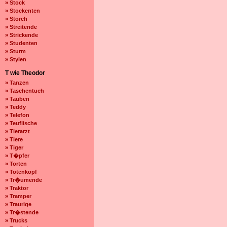
» Stock
» Stockenten
» Storch
» Streitende
» Strickende
» Studenten
» Sturm
» Stylen
T wie Theodor
» Tanzen
» Taschentuch
» Tauben
» Teddy
» Telefon
» Teuflische
» Tierarzt
» Tiere
» Tiger
» T�pfer
» Torten
» Totenkopf
» Tr�umende
» Traktor
» Tramper
» Traurige
» Tr�stende
» Trucks