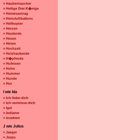
» Haubentaucher
» Heilige Drei K�nige
» Heiratsantrag
» Heissluftballons
» Helikopter
» Herzen
» Heulende
» Hexen
» Hirten
» Hochzeit
» Holzhackende
» H�pfende
» Hufeisen
» Huhn
» Hummer
» Hunde
» Hut
I wie Ida
» Ich-liebe-dich
» Ich-vermisse-dich
» Igel
» Indianer
» Insekten
J wie Julius
» Jaeger
» Jeeps