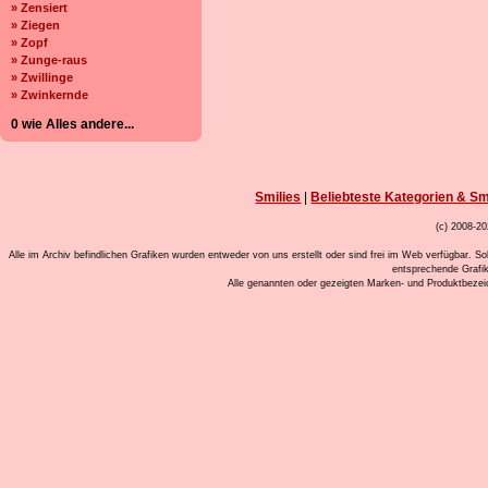
» Zensiert
» Ziegen
» Zopf
» Zunge-raus
» Zwillinge
» Zwinkernde
0 wie Alles andere...
Smilies
|
Beliebteste Kategorien & Sm
(c) 2008-20
Alle im Archiv befindlichen Grafiken wurden entweder von uns erstellt oder sind frei im Web verfügbar. So
entsprechende Grafi
Alle genannten oder gezeigten Marken- und Produktbeze