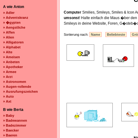
A wie Anton
Computer
Smilies, Smileys, Smiles & Icon
» Adler
» Adventskranz
umsonst
! Halte einfach die Maus �ber de
» �gypten
Smileys in deine Website, Foren, G�steb�c
» Aengstliche
» Affen
Sortierung nach:
Name
Beliebteste
Gr
» Alien
» Alligatoren
» Alphabet
» Alte
» Ameisen
» Anbeten
» Apotheker
» Armee
» Arzt
» Astronomen
» Augen-rollende
» Ausrufungszeichen
» Auto
» Axt
B wie Berta
» Baby
» Badewannen
» Badezimmer
» Baecker
» Baeren