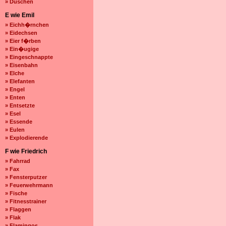
» Duschen
E wie Emil
» Eichh�rnchen
» Eidechsen
» Eier f�rben
» Ein�ugige
» Eingeschnappte
» Eisenbahn
» Elche
» Elefanten
» Engel
» Enten
» Entsetzte
» Esel
» Essende
» Eulen
» Explodierende
F wie Friedrich
» Fahrrad
» Fax
» Fensterputzer
» Feuerwehrmann
» Fische
» Fitnesstrainer
» Flaggen
» Flak
» Flamingos