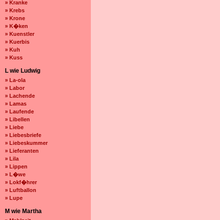
» Kranke
» Krebs
» Krone
» K�ken
» Kuenstler
» Kuerbis
» Kuh
» Kuss
L wie Ludwig
» La-ola
» Labor
» Lachende
» Lamas
» Laufende
» Libellen
» Liebe
» Liebesbriefe
» Liebeskummer
» Lieferanten
» Lila
» Lippen
» L�we
» Lokf�hrer
» Luftballon
» Lupe
M wie Martha