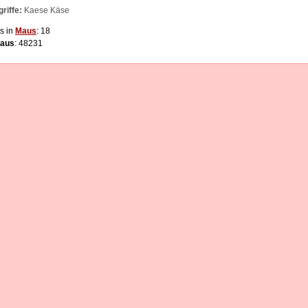
riffe:
Kaese Käse
s in
Maus
: 18
aus
: 48231