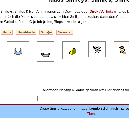
 Smileys, Smiles & Icon Animationen zum Download oder
Direkt Verlinken
- alles 
lte einfach die Maus �ber den gew�nschten Smilie und kopiere dann den Code au
ine Website, Foren, G�steb�cher, Blogs usw. einf�gen.
:
Name
Beliebteste
Grö�e
Neueste!
Nicht den richtigen Smilie gefunden?! Hier findest d
Diese Smilie Kategorien (Tags) könnten dich auch interes
Tiere