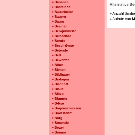
» Bananen
Alternative Beg
» Bastelnde
» Bauarbeiter
» Anzahl Smilie
» Bauern
» Aufrufe von
M
» Baum
» Beamen
» Beh�mmerte
» Beissende
» Berufe
» Besch�mte
» Betende
» Bett
» Bewerfen
» Biber
» Bienen
» Bildhauer
» Biologen
» Bischoff
» Blaue
» Blitze
» Blumen
» B�se
» Bogenschiessen
» Bootsfahrt
» Borg
» Boxende
» Boxer
» Braune