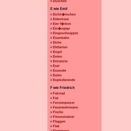
» Duschen
E wie Emil
» Eichh�rnchen
» Eidechsen
» Eier f�rben
» Ein�ugige
» Eingeschnappte
» Eisenbahn
» Elche
» Elefanten
» Engel
» Enten
» Entsetzte
» Esel
» Essende
» Eulen
» Explodierende
F wie Friedrich
» Fahrrad
» Fax
» Fensterputzer
» Feuerwehrmann
» Fische
» Fitnesstrainer
» Flaggen
» Flak
» Flamingos