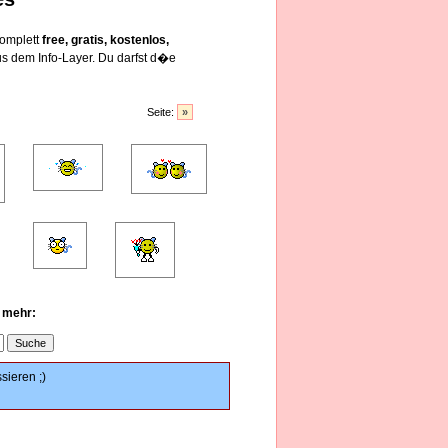
komplett
free, gratis, kostenlos,
s dem Info-Layer. Du darfst d�e
Seite:
»
u mehr:
sieren ;)