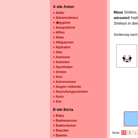
A wie Anton
Maus
Smilies,
» Adler
» Adventskranz
umsonst
! Ha
» �gypten
Smileys in de
» Aengstliche
» Affen
Sortierung nach
» Alien
» Alligatoren
» Alphabet
» Alte
» Ameisen
» Anbeten
» Apotheker
» Armee
» Arzt
» Astronomen
» Augen-rollende
» Ausrufungszeichen
» Auto
» Axt
B wie Berta
» Baby
» Badewannen
» Badezimmer
» Baecker
Seite:
1
2
»
» Baeren