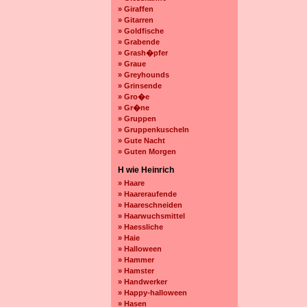
» Giraffen
» Gitarren
» Goldfische
» Grabende
» Grash�pfer
» Graue
» Greyhounds
» Grinsende
» Gro�e
» Gr�ne
» Gruppen
» Gruppenkuscheln
» Gute Nacht
» Guten Morgen
H wie Heinrich
» Haare
» Haareraufende
» Haareschneiden
» Haarwuchsmittel
» Haessliche
» Haie
» Halloween
» Hammer
» Hamster
» Handwerker
» Happy-halloween
» Hasen