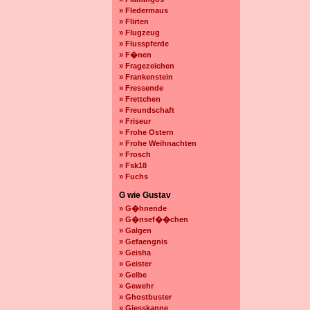
» Fledermaus
» Flirten
» Flugzeug
» Flusspferde
» F�nen
» Fragezeichen
» Frankenstein
» Fressende
» Frettchen
» Freundschaft
» Friseur
» Frohe Ostern
» Frohe Weihnachten
» Frosch
» Fsk18
» Fuchs
G wie Gustav
» G�hnende
» G�nsef��chen
» Galgen
» Gefaengnis
» Geisha
» Geister
» Gelbe
» Gewehr
» Ghostbuster
» Giesskanne