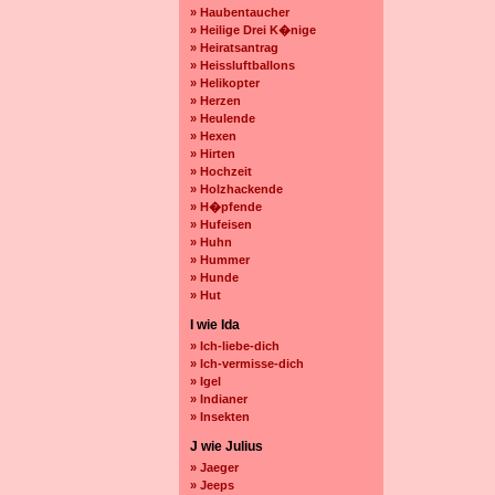
» Haubentaucher
» Heilige Drei K�nige
» Heiratsantrag
» Heissluftballons
» Helikopter
» Herzen
» Heulende
» Hexen
» Hirten
» Hochzeit
» Holzhackende
» H�pfende
» Hufeisen
» Huhn
» Hummer
» Hunde
» Hut
I wie Ida
» Ich-liebe-dich
» Ich-vermisse-dich
» Igel
» Indianer
» Insekten
J wie Julius
» Jaeger
» Jeeps