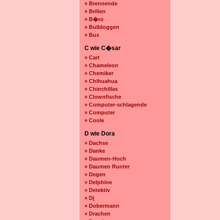
» Brennende
» Brillen
» B�ro
» Bulldoggen
» Bus
C wie C�sar
» Cart
» Chameleon
» Chemiker
» Chihuahua
» Chinchillas
» Clownfische
» Computer-schlagende
» Computer
» Coole
D wie Dora
» Dachse
» Danke
» Daumen-Hoch
» Daumen Runter
» Degen
» Delphine
» Detektiv
» Dj
» Dobermann
» Drachen