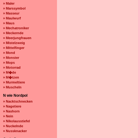
» Maler
» Marssymbol
» Masseur
» Maulwurf
» Maus
» Mechatroniker
» Meckernde
» Meerjungfrauen
» Mistelzweig
» Mittelfinger
» Mond
» Monster
» Mops
» Motorrad
» M�de
» M�tzen
» Murmeltiere
» Muscheln
N wie Nordpol
» Nacktschnecken
» Nagetiere
» Nashorn
» Nein
» Nikolausstiefel
» Nuckelnde
» Nussknacker