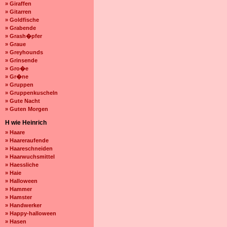
» Giraffen
» Gitarren
» Goldfische
» Grabende
» Grash�pfer
» Graue
» Greyhounds
» Grinsende
» Gro�e
» Gr�ne
» Gruppen
» Gruppenkuscheln
» Gute Nacht
» Guten Morgen
H wie Heinrich
» Haare
» Haareraufende
» Haareschneiden
» Haarwuchsmittel
» Haessliche
» Haie
» Halloween
» Hammer
» Hamster
» Handwerker
» Happy-halloween
» Hasen