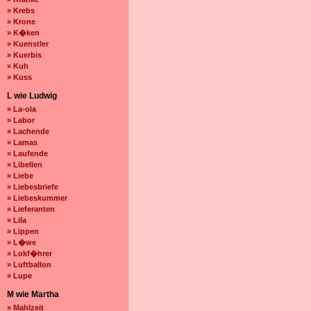
» Krebs
» Krone
» K�ken
» Kuenstler
» Kuerbis
» Kuh
» Kuss
L wie Ludwig
» La-ola
» Labor
» Lachende
» Lamas
» Laufende
» Libellen
» Liebe
» Liebesbriefe
» Liebeskummer
» Lieferanten
» Lila
» Lippen
» L�we
» Lokf�hrer
» Luftballon
» Lupe
M wie Martha
» Mahlzeit