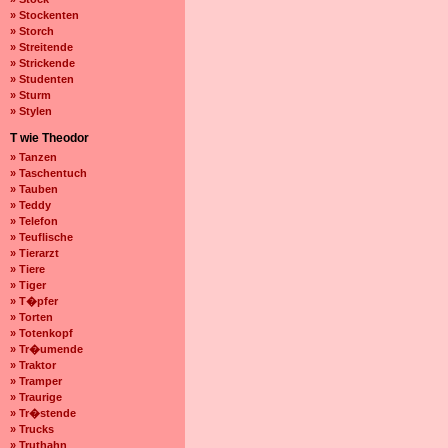
» Stockenten
» Storch
» Streitende
» Strickende
» Studenten
» Sturm
» Stylen
T wie Theodor
» Tanzen
» Taschentuch
» Tauben
» Teddy
» Telefon
» Teuflische
» Tierarzt
» Tiere
» Tiger
» T�pfer
» Torten
» Totenkopf
» Tr�umende
» Traktor
» Tramper
» Traurige
» Tr�stende
» Trucks
» Truthahn