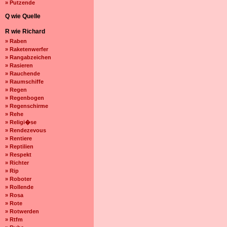
» Putzende
Q wie Quelle
R wie Richard
» Raben
» Raketenwerfer
» Rangabzeichen
» Rasieren
» Rauchende
» Raumschiffe
» Regen
» Regenbogen
» Regenschirme
» Rehe
» Religi�se
» Rendezevous
» Rentiere
» Reptilien
» Respekt
» Richter
» Rip
» Roboter
» Rollende
» Rosa
» Rote
» Rotwerden
» Rtfm