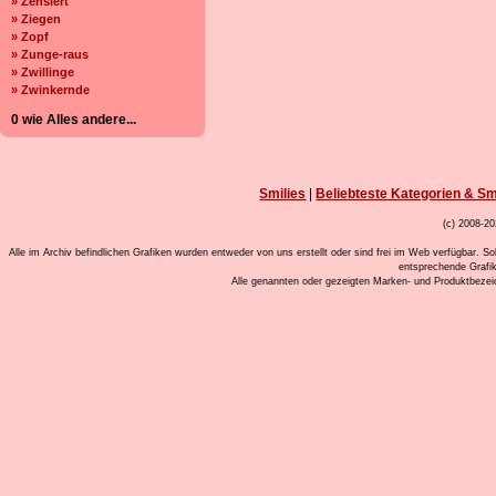
» Zensiert
» Ziegen
» Zopf
» Zunge-raus
» Zwillinge
» Zwinkernde
0 wie Alles andere...
Smilies
|
Beliebteste Kategorien & Sm
(c) 2008-20
Alle im Archiv befindlichen Grafiken wurden entweder von uns erstellt oder sind frei im Web verfügbar. So
entsprechende Grafi
Alle genannten oder gezeigten Marken- und Produktbeze