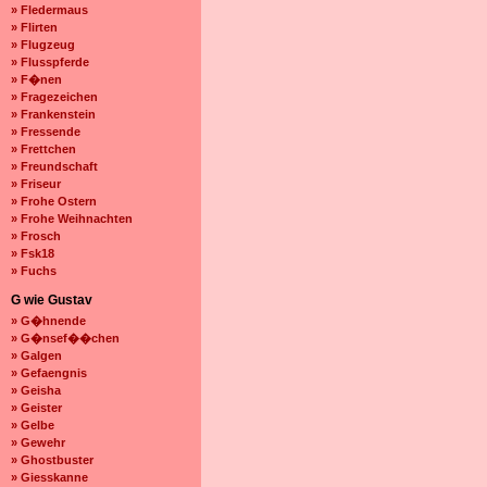
» Fledermaus
» Flirten
» Flugzeug
» Flusspferde
» F�nen
» Fragezeichen
» Frankenstein
» Fressende
» Frettchen
» Freundschaft
» Friseur
» Frohe Ostern
» Frohe Weihnachten
» Frosch
» Fsk18
» Fuchs
G wie Gustav
» G�hnende
» G�nsef��chen
» Galgen
» Gefaengnis
» Geisha
» Geister
» Gelbe
» Gewehr
» Ghostbuster
» Giesskanne