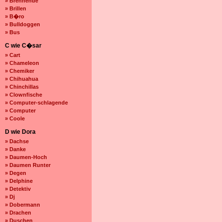
» Brennende
» Brillen
» B�ro
» Bulldoggen
» Bus
C wie C�sar
» Cart
» Chameleon
» Chemiker
» Chihuahua
» Chinchillas
» Clownfische
» Computer-schlagende
» Computer
» Coole
D wie Dora
» Dachse
» Danke
» Daumen-Hoch
» Daumen Runter
» Degen
» Delphine
» Detektiv
» Dj
» Dobermann
» Drachen
» Duschen