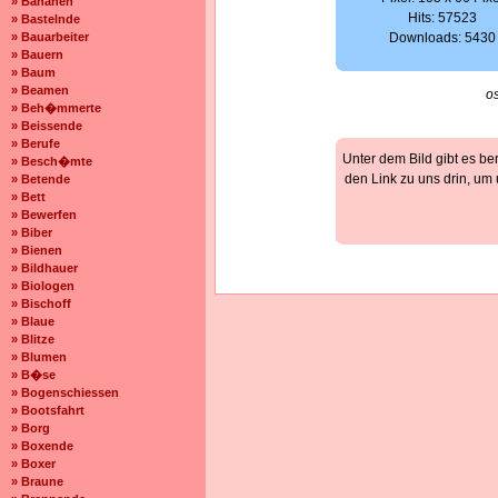
» Bananen
Hits: 57523
» Bastelnde
» Bauarbeiter
Downloads: 5430
» Bauern
» Baum
» Beamen
o
» Beh�mmerte
» Beissende
» Berufe
Unter dem Bild gibt es be
» Besch�mte
den Link zu uns drin, um
» Betende
» Bett
» Bewerfen
» Biber
» Bienen
» Bildhauer
» Biologen
» Bischoff
» Blaue
» Blitze
» Blumen
» B�se
» Bogenschiessen
» Bootsfahrt
» Borg
» Boxende
» Boxer
» Braune