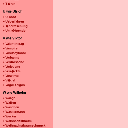
» T�ren
U wie Ulrich
» U-boot
» Ueberfahren
» �berraschung
» Umr�hrende
V wie Viktor
» Valentinstag
» Vampire
» Venussymbol
» Verbannt
» Verdrossene
» Verlegene
» Verr�ckte
» Verwirrte
» V�gel
» Vogel-zeigen
W wie Wilhelm
» Waage
» Waffen
» Waschen
» Wassermann
» Wecker
» Weihnachstbaum
» Weihnachstbaumschmuck