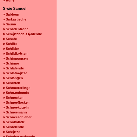
» Ruhe
S wie Samuel
» Sabbern
» Sarkastische
» Sauna
» Schadenfrohe
» Sch�fchen-z�hlende
» Schafe
» Schiffe
» Schilder
» Schildkr�ten
» Schimpansen
» Schirme
» Schlafende
» Schlafm�tze
» Schlangen
» Schlitten
» Schmetterlinge
» Schnarchende
» Schnecken
» Schneeflocken
» Schneekugeln
» Schneemann
» Schneeschieber
» Schokolade
» Schreiende
» Sch�tze
» Schulterzuckende