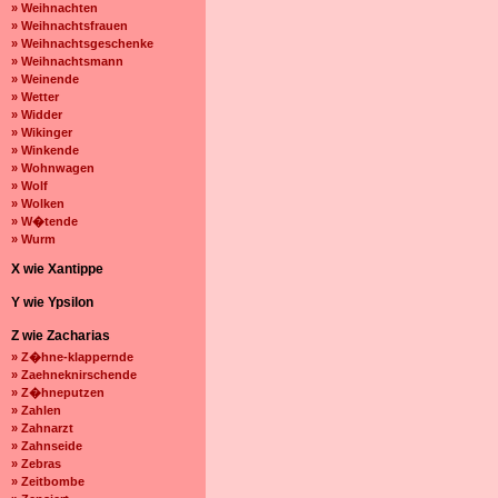
» Weihnachten
» Weihnachtsfrauen
» Weihnachtsgeschenke
» Weihnachtsmann
» Weinende
» Wetter
» Widder
» Wikinger
» Winkende
» Wohnwagen
» Wolf
» Wolken
» W�tende
» Wurm
X wie Xantippe
Y wie Ypsilon
Z wie Zacharias
» Z�hne-klappernde
» Zaehneknirschende
» Z�hneputzen
» Zahlen
» Zahnarzt
» Zahnseide
» Zebras
» Zeitbombe