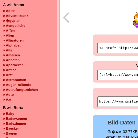
A wie Anton
» Adler
» Adventskranz
» �gypten
» Aengstliche
» Affen
» Alien
» Alligatoren
» Alphabet
» Alte
» Ameisen
» Anbeten
» Apotheker
» Armee
» Arzt
» Astronomen
» Augen-rollende
» Ausrufungszeichen
» Auto
» Axt
B wie Berta
» Baby
» Badewannen
Bild-Daten
» Badezimmer
» Baecker
Gr��e: 33.77KB
» Baeren
Pixel: 105 x 66 Pixe