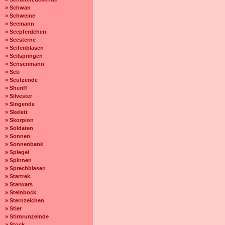
» Schwan
» Schweine
» Seemann
» Seepferdchen
» Seesterne
» Seifenblasen
» Seilspringen
» Sensenmann
» Seti
» Seufzende
» Sheriff
» Silvester
» Singende
» Skelett
» Skorpion
» Soldaten
» Sonnen
» Sonnenbank
» Spiegel
» Spinnen
» Sprechblasen
» Startrek
» Starwars
» Steinbock
» Sternzeichen
» Stier
» Stirnrunzelnde
» Stock