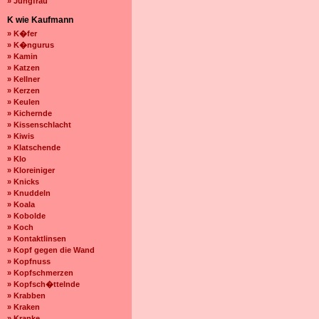
» Jungfrau
K wie Kaufmann
» K�fer
» K�ngurus
» Kamin
» Katzen
» Kellner
» Kerzen
» Keulen
» Kichernde
» Kissenschlacht
» Kiwis
» Klatschende
» Klo
» Kloreiniger
» Knicks
» Knuddeln
» Koala
» Kobolde
» Koch
» Kontaktlinsen
» Kopf gegen die Wand
» Kopfnuss
» Kopfschmerzen
» Kopfsch�ttelnde
» Krabben
» Kraken
» Kranke