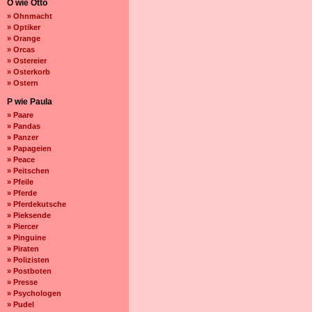
O wie Otto
» Ohnmacht
» Optiker
» Orange
» Orcas
» Ostereier
» Osterkorb
» Ostern
P wie Paula
» Paare
» Pandas
» Panzer
» Papageien
» Peace
» Peitschen
» Pfeile
» Pferde
» Pferdekutsche
» Pieksende
» Piercer
» Pinguine
» Piraten
» Polizisten
» Postboten
» Presse
» Psychologen
» Pudel