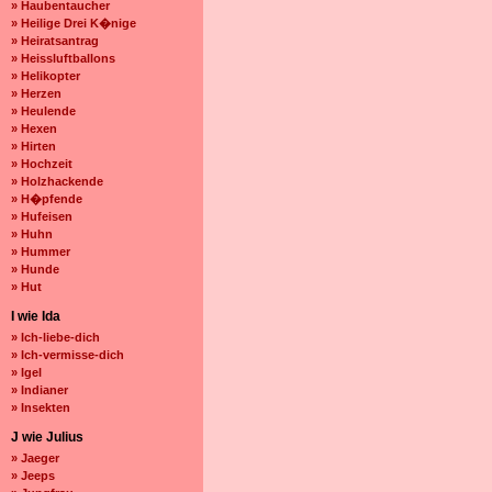
» Haubentaucher
» Heilige Drei K�nige
» Heiratsantrag
» Heissluftballons
» Helikopter
» Herzen
» Heulende
» Hexen
» Hirten
» Hochzeit
» Holzhackende
» H�pfende
» Hufeisen
» Huhn
» Hummer
» Hunde
» Hut
I wie Ida
» Ich-liebe-dich
» Ich-vermisse-dich
» Igel
» Indianer
» Insekten
J wie Julius
» Jaeger
» Jeeps