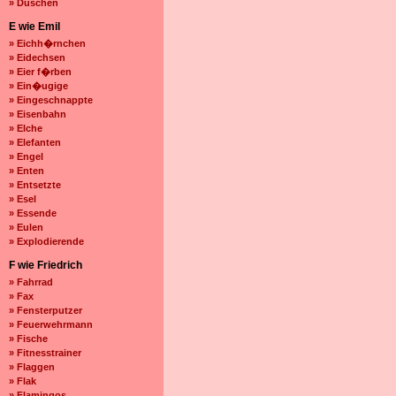
» Duschen
E wie Emil
» Eichh�rnchen
» Eidechsen
» Eier f�rben
» Ein�ugige
» Eingeschnappte
» Eisenbahn
» Elche
» Elefanten
» Engel
» Enten
» Entsetzte
» Esel
» Essende
» Eulen
» Explodierende
F wie Friedrich
» Fahrrad
» Fax
» Fensterputzer
» Feuerwehrmann
» Fische
» Fitnesstrainer
» Flaggen
» Flak
» Flamingos