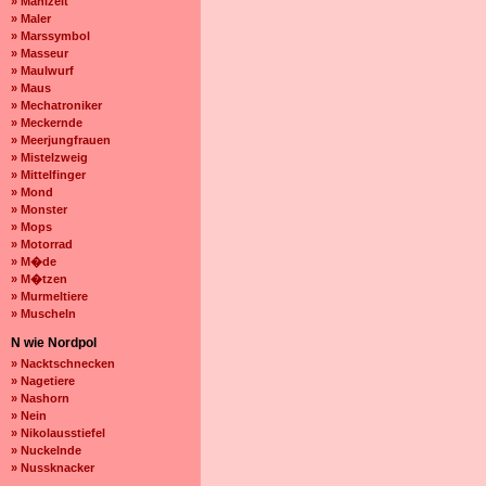
» Mahlzeit
» Maler
» Marssymbol
» Masseur
» Maulwurf
» Maus
» Mechatroniker
» Meckernde
» Meerjungfrauen
» Mistelzweig
» Mittelfinger
» Mond
» Monster
» Mops
» Motorrad
» M�de
» M�tzen
» Murmeltiere
» Muscheln
N wie Nordpol
» Nacktschnecken
» Nagetiere
» Nashorn
» Nein
» Nikolausstiefel
» Nuckelnde
» Nussknacker