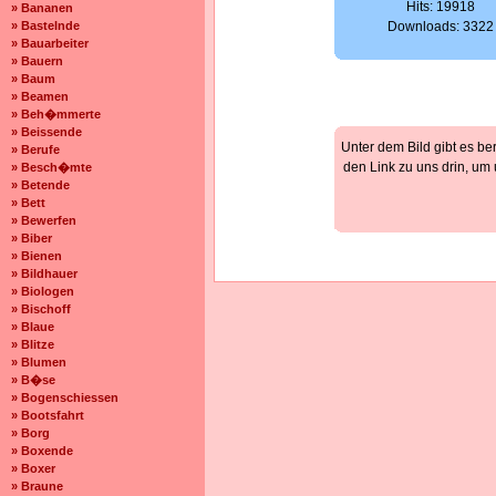
Hits: 19918
» Bananen
» Bastelnde
Downloads: 3322
» Bauarbeiter
» Bauern
» Baum
» Beamen
» Beh�mmerte
» Beissende
Unter dem Bild gibt es be
» Berufe
den Link zu uns drin, um
» Besch�mte
» Betende
» Bett
» Bewerfen
» Biber
» Bienen
» Bildhauer
» Biologen
» Bischoff
» Blaue
» Blitze
» Blumen
» B�se
» Bogenschiessen
» Bootsfahrt
» Borg
» Boxende
» Boxer
» Braune