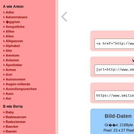
A wie Anton
» Adler
» Adventskranz
» �gypten
» Aengstliche
» Affen
» Alien
» Alligatoren
» Alphabet
» Alte
» Ameisen
» Anbeten
» Apotheker
» Armee
» Arzt
» Astronomen
» Augen-rollende
» Ausrufungszeichen
» Auto
» Axt
B wie Berta
» Baby
Bild-Daten
» Badewannen
» Badezimmer
Gr��e: 218Byte
» Baecker
Pixel: 23 x 27 Pixe
» Baeren