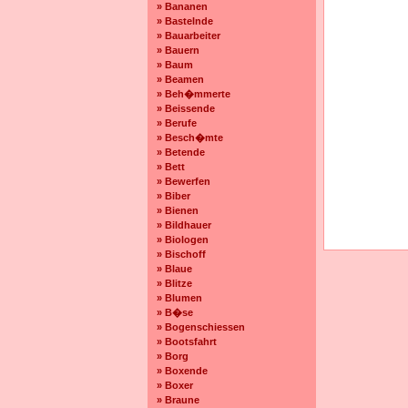
» Bananen
» Bastelnde
» Bauarbeiter
» Bauern
» Baum
» Beamen
» Beh�mmerte
» Beissende
» Berufe
» Besch�mte
» Betende
» Bett
» Bewerfen
» Biber
» Bienen
» Bildhauer
» Biologen
» Bischoff
» Blaue
» Blitze
» Blumen
» B�se
» Bogenschiessen
» Bootsfahrt
» Borg
» Boxende
» Boxer
» Braune