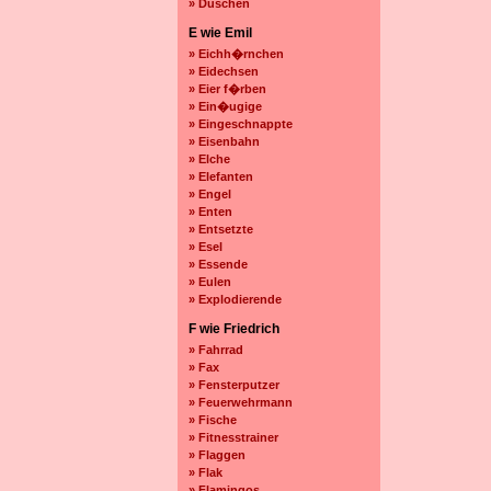
» Duschen
E wie Emil
» Eichh�rnchen
» Eidechsen
» Eier f�rben
» Ein�ugige
» Eingeschnappte
» Eisenbahn
» Elche
» Elefanten
» Engel
» Enten
» Entsetzte
» Esel
» Essende
» Eulen
» Explodierende
F wie Friedrich
» Fahrrad
» Fax
» Fensterputzer
» Feuerwehrmann
» Fische
» Fitnesstrainer
» Flaggen
» Flak
» Flamingos