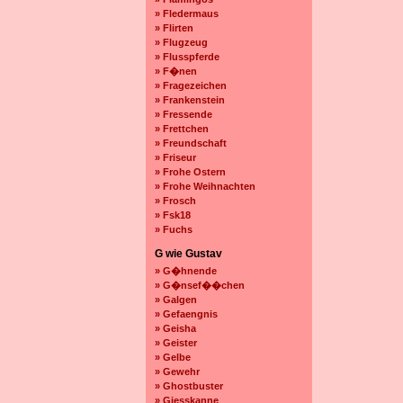
» Fledermaus
» Flirten
» Flugzeug
» Flusspferde
» F�nen
» Fragezeichen
» Frankenstein
» Fressende
» Frettchen
» Freundschaft
» Friseur
» Frohe Ostern
» Frohe Weihnachten
» Frosch
» Fsk18
» Fuchs
G wie Gustav
» G�hnende
» G�nsef��chen
» Galgen
» Gefaengnis
» Geisha
» Geister
» Gelbe
» Gewehr
» Ghostbuster
» Giesskanne