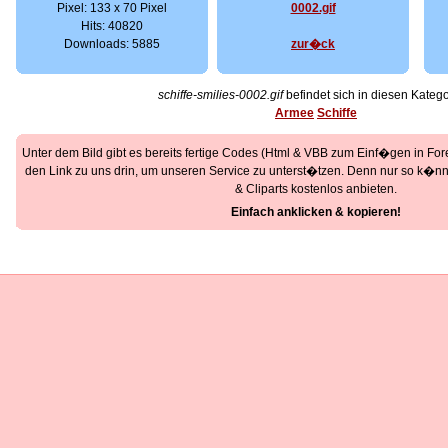
Pixel: 133 x 70 Pixel
Hits: 40820
Downloads: 5885
zur�ck
schiffe-smilies-0002.gif
befindet sich in diesen Katego
Armee
Schiffe
Unter dem Bild gibt es bereits fertige Codes (Html & VBB zum Einf�gen in Foren
den Link zu uns drin, um unseren Service zu unterst�tzen. Denn nur so k�nne
& Cliparts kostenlos anbieten.
Einfach anklicken & kopieren!