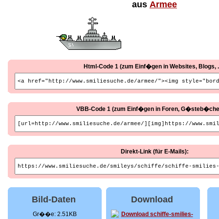
aus
Armee
Html-Code 1 (zum Einf�gen in Websites, Blogs, ..
VBB-Code 1 (zum Einf�gen in Foren, G�steb�cher, 
Direkt-Link (für E-Mails):
Bild-Daten
Download
Gr��e: 2.51KB