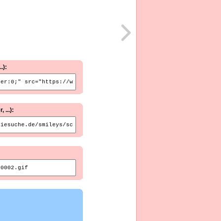
.):
...):