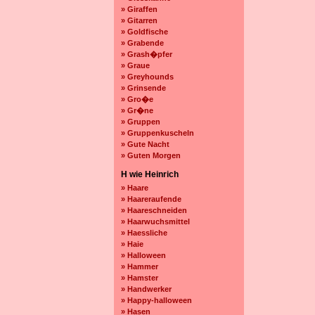
» Giraffen
» Gitarren
» Goldfische
» Grabende
» Grash�pfer
» Graue
» Greyhounds
» Grinsende
» Gro�e
» Gr�ne
» Gruppen
» Gruppenkuscheln
» Gute Nacht
» Guten Morgen
H wie Heinrich
» Haare
» Haareraufende
» Haareschneiden
» Haarwuchsmittel
» Haessliche
» Haie
» Halloween
» Hammer
» Hamster
» Handwerker
» Happy-halloween
» Hasen