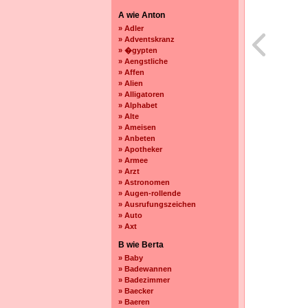
A wie Anton
» Adler
» Adventskranz
» �gypten
» Aengstliche
» Affen
» Alien
» Alligatoren
» Alphabet
» Alte
» Ameisen
» Anbeten
» Apotheker
» Armee
» Arzt
» Astronomen
» Augen-rollende
» Ausrufungszeichen
» Auto
» Axt
B wie Berta
» Baby
» Badewannen
» Badezimmer
» Baecker
» Baeren