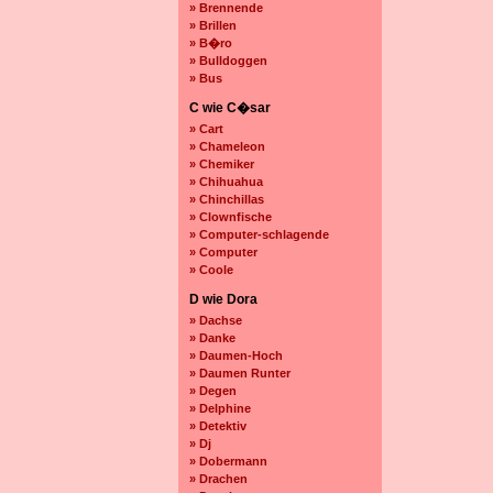
» Brennende
» Brillen
» B�ro
» Bulldoggen
» Bus
C wie C�sar
» Cart
» Chameleon
» Chemiker
» Chihuahua
» Chinchillas
» Clownfische
» Computer-schlagende
» Computer
» Coole
D wie Dora
» Dachse
» Danke
» Daumen-Hoch
» Daumen Runter
» Degen
» Delphine
» Detektiv
» Dj
» Dobermann
» Drachen