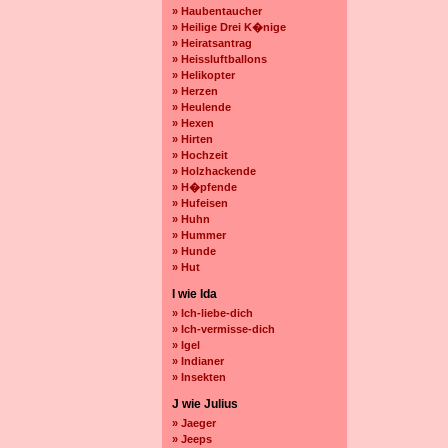
» Haubentaucher
» Heilige Drei K�nige
» Heiratsantrag
» Heissluftballons
» Helikopter
» Herzen
» Heulende
» Hexen
» Hirten
» Hochzeit
» Holzhackende
» H�pfende
» Hufeisen
» Huhn
» Hummer
» Hunde
» Hut
I wie Ida
» Ich-liebe-dich
» Ich-vermisse-dich
» Igel
» Indianer
» Insekten
J wie Julius
» Jaeger
» Jeeps