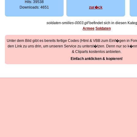
Hits: 39538
Downloads: 4651
zur�ck
soldaten-smilies-0003.gif
befindet sich in diesen Kateg
Armee
Soldaten
Unter dem Bild gibt es bereits fertige Codes (Html & VBB zum Einf�gen in Foren
den Link zu uns drin, um unseren Service zu unterst�tzen. Denn nur so k�nne
& Cliparts kostenlos anbieten.
Einfach anklicken & kopieren!