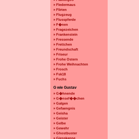
» Fledermaus
» Flirten
» Flugzeug
» Flusspferde
» F�nen
» Fragezeichen
» Frankenstein
» Fressende
» Frettchen
» Freundschaft
» Friseur
» Frohe Ostern
» Frohe Weihnachten
» Frosch
» Fsk18
» Fuchs
G wie Gustav
» G�hnende
» G�nsef��chen
» Galgen
» Gefaengnis
» Geisha
» Geister
» Gelbe
» Gewehr
» Ghostbuster
» Giesskanne