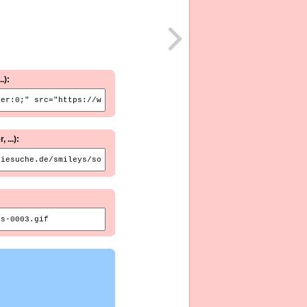
.):
...):