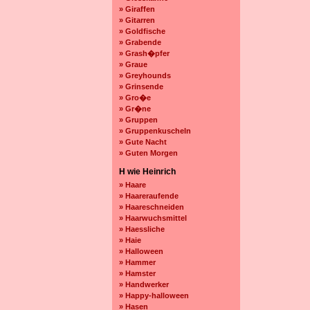
» Giraffen
» Gitarren
» Goldfische
» Grabende
» Grash�pfer
» Graue
» Greyhounds
» Grinsende
» Gro�e
» Gr�ne
» Gruppen
» Gruppenkuscheln
» Gute Nacht
» Guten Morgen
H wie Heinrich
» Haare
» Haareraufende
» Haareschneiden
» Haarwuchsmittel
» Haessliche
» Haie
» Halloween
» Hammer
» Hamster
» Handwerker
» Happy-halloween
» Hasen