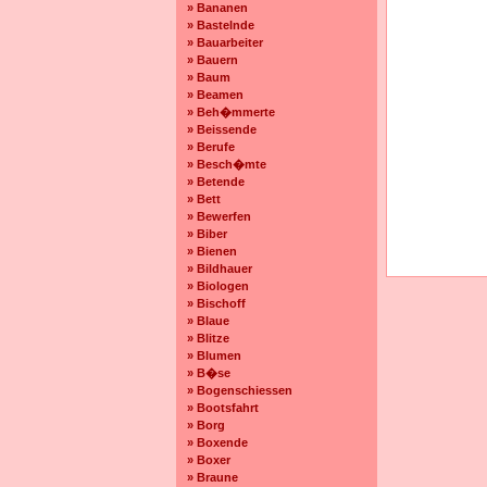
» Bananen
» Bastelnde
» Bauarbeiter
» Bauern
» Baum
» Beamen
» Beh�mmerte
» Beissende
» Berufe
» Besch�mte
» Betende
» Bett
» Bewerfen
» Biber
» Bienen
» Bildhauer
» Biologen
» Bischoff
» Blaue
» Blitze
» Blumen
» B�se
» Bogenschiessen
» Bootsfahrt
» Borg
» Boxende
» Boxer
» Braune