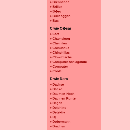
» Brennende
» Brillen
» B�ro
» Bulldoggen
» Bus
C wie C�sar
» Cart
» Chameleon
» Chemiker
» Chihuahua
» Chinchillas
» Clownfische
» Computer-schlagende
» Computer
» Coole
D wie Dora
» Dachse
» Danke
» Daumen-Hoch
» Daumen Runter
» Degen
» Delphine
» Detektiv
» Dj
» Dobermann
» Drachen