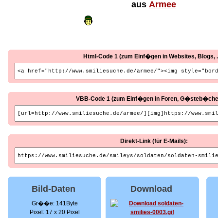
aus
Armee
Html-Code 1 (zum Einf�gen in Websites, Blogs, ..
VBB-Code 1 (zum Einf�gen in Foren, G�steb�cher, 
Direkt-Link (für E-Mails):
Bild-Daten
Download
Gr��e: 141Byte
Pixel: 17 x 20 Pixel