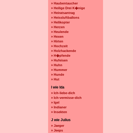
» Haubentaucher
» Heilige Drei K�nige
» Heiratsantrag
» Heissluftballons
» Helikopter
» Herzen
» Heulende
» Hexen
» Hirten
» Hochzeit
» Holzhackende
» H�pfende
» Hufeisen
» Huhn
» Hummer
» Hunde
» Hut
I wie Ida
» Ich-liebe-dich
» Ich-vermisse-dich
» Igel
» Indianer
» Insekten
J wie Julius
» Jaeger
» Jeeps