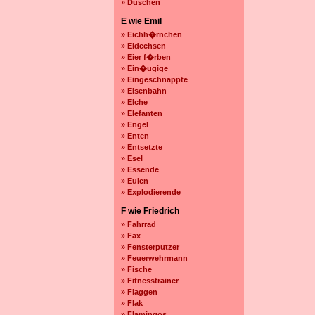
» Duschen
E wie Emil
» Eichh�rnchen
» Eidechsen
» Eier f�rben
» Ein�ugige
» Eingeschnappte
» Eisenbahn
» Elche
» Elefanten
» Engel
» Enten
» Entsetzte
» Esel
» Essende
» Eulen
» Explodierende
F wie Friedrich
» Fahrrad
» Fax
» Fensterputzer
» Feuerwehrmann
» Fische
» Fitnesstrainer
» Flaggen
» Flak
» Flamingos