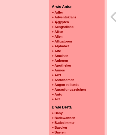
A wie Anton
» Adler
» Adventskranz
» �gypten
» Aengstliche
» Affen
» Alien
» Alligatoren
» Alphabet
» Alte
» Ameisen
» Anbeten
» Apotheker
» Armee
» Arzt
» Astronomen
» Augen-rollende
» Ausrufungszeichen
» Auto
» Axt
B wie Berta
» Baby
» Badewannen
» Badezimmer
» Baecker
» Baeren