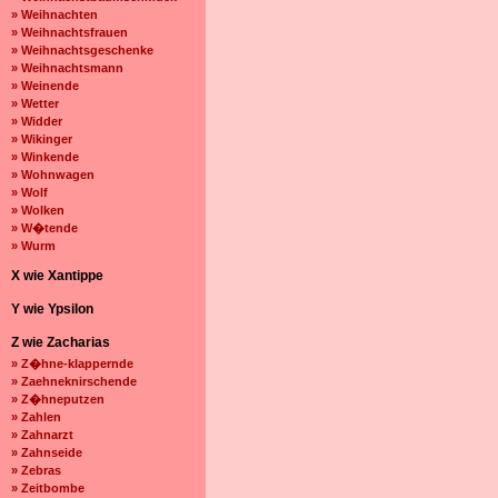
» Weihnachten
» Weihnachtsfrauen
» Weihnachtsgeschenke
» Weihnachtsmann
» Weinende
» Wetter
» Widder
» Wikinger
» Winkende
» Wohnwagen
» Wolf
» Wolken
» W�tende
» Wurm
X wie Xantippe
Y wie Ypsilon
Z wie Zacharias
» Z�hne-klappernde
» Zaehneknirschende
» Z�hneputzen
» Zahlen
» Zahnarzt
» Zahnseide
» Zebras
» Zeitbombe