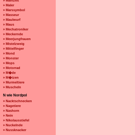
» Mahlzeit
» Maler
» Marssymbol
» Masseur
» Maulwurf
» Maus
» Mechatroniker
» Meckernde
» Meerjungfrauen
» Mistelzweig
» Mittelfinger
» Mond
» Monster
» Mops
» Motorrad
» M�de
» M�tzen
» Murmeltiere
» Muscheln
N wie Nordpol
» Nacktschnecken
» Nagetiere
» Nashorn
» Nein
» Nikolausstiefel
» Nuckelnde
» Nussknacker