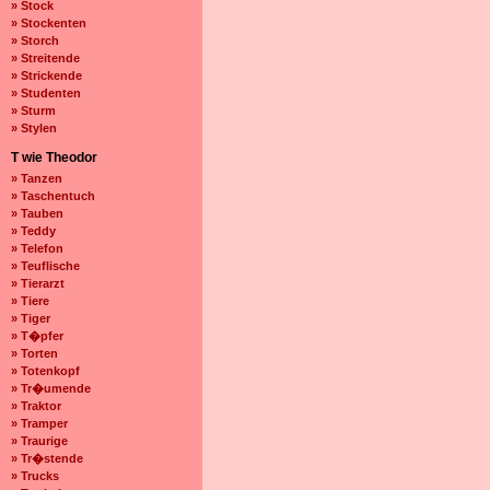
» Stock
» Stockenten
» Storch
» Streitende
» Strickende
» Studenten
» Sturm
» Stylen
T wie Theodor
» Tanzen
» Taschentuch
» Tauben
» Teddy
» Telefon
» Teuflische
» Tierarzt
» Tiere
» Tiger
» T�pfer
» Torten
» Totenkopf
» Tr�umende
» Traktor
» Tramper
» Traurige
» Tr�stende
» Trucks