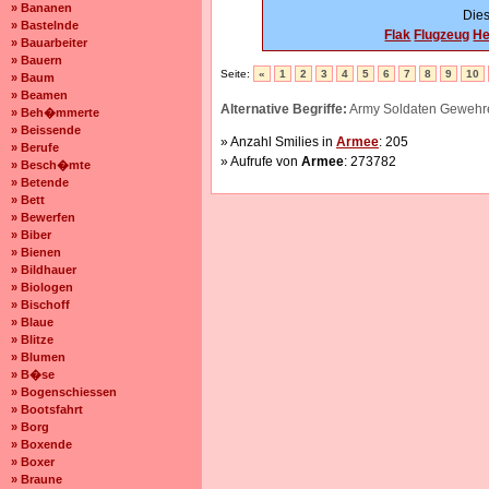
» Bananen
Dies
» Bastelnde
Flak
Flugzeug
He
» Bauarbeiter
» Bauern
Seite:
«
1
2
3
4
5
6
7
8
9
10
» Baum
» Beamen
Alternative Begriffe:
Army Soldaten Gewehre
» Beh�mmerte
» Beissende
» Anzahl Smilies in
Armee
: 205
» Berufe
» Aufrufe von
Armee
: 273782
» Besch�mte
» Betende
» Bett
» Bewerfen
» Biber
» Bienen
» Bildhauer
» Biologen
» Bischoff
» Blaue
» Blitze
» Blumen
» B�se
» Bogenschiessen
» Bootsfahrt
» Borg
» Boxende
» Boxer
» Braune