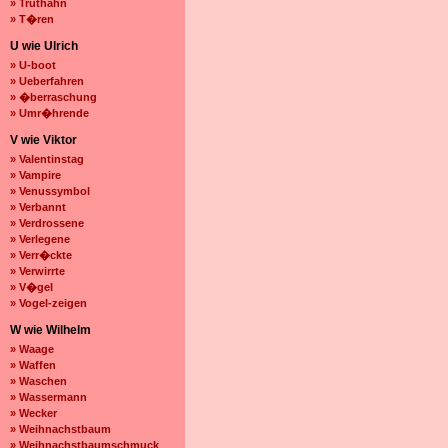
» Truthahn
» T�ren
U wie Ulrich
» U-boot
» Ueberfahren
» �berraschung
» Umr�hrende
V wie Viktor
» Valentinstag
» Vampire
» Venussymbol
» Verbannt
» Verdrossene
» Verlegene
» Verr�ckte
» Verwirrte
» V�gel
» Vogel-zeigen
W wie Wilhelm
» Waage
» Waffen
» Waschen
» Wassermann
» Wecker
» Weihnachstbaum
» Weihnachstbaumschmuck