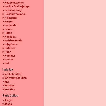
» Haubentaucher
» Heilige Drei K�nige
» Heiratsantrag
» Heissluftballons
» Helikopter
» Herzen
» Heulende
» Hexen
» Hirten
» Hochzeit
» Holzhackende
» H�pfende
» Hufeisen
» Huhn
» Hummer
» Hunde
» Hut
I wie Ida
» Ich-liebe-dich
» Ich-vermisse-dich
» Igel
» Indianer
» Insekten
J wie Julius
» Jaeger
» Jeeps