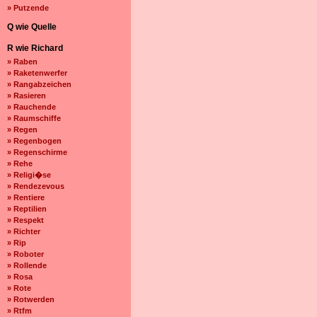
» Putzende
Q wie Quelle
R wie Richard
» Raben
» Raketenwerfer
» Rangabzeichen
» Rasieren
» Rauchende
» Raumschiffe
» Regen
» Regenbogen
» Regenschirme
» Rehe
» Religi�se
» Rendezevous
» Rentiere
» Reptilien
» Respekt
» Richter
» Rip
» Roboter
» Rollende
» Rosa
» Rote
» Rotwerden
» Rtfm