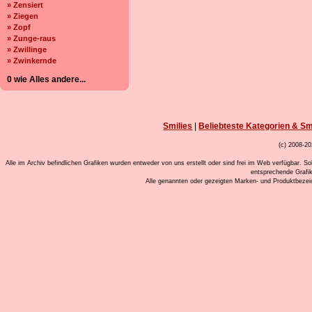
» Zensiert
» Ziegen
» Zopf
» Zunge-raus
» Zwillinge
» Zwinkernde
0 wie Alles andere...
Smilies
|
Beliebteste Kategorien & Sm
(c) 2008-20
Alle im Archiv befindlichen Grafiken wurden entweder von uns erstellt oder sind frei im Web verfügbar. So
entsprechende Grafi
Alle genannten oder gezeigten Marken- und Produktbeze