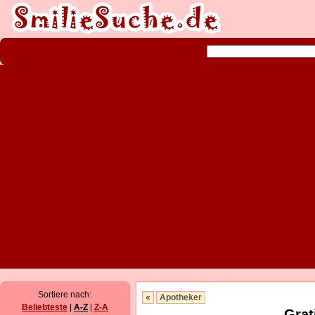
Sortiere nach:
«
Apotheker
Beliebteste
|
A-Z
|
Z-A
Grat