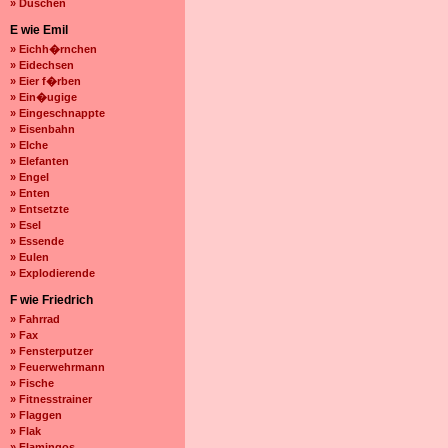
» Duschen
E wie Emil
» Eichh�rnchen
» Eidechsen
» Eier f�rben
» Ein�ugige
» Eingeschnappte
» Eisenbahn
» Elche
» Elefanten
» Engel
» Enten
» Entsetzte
» Esel
» Essende
» Eulen
» Explodierende
F wie Friedrich
» Fahrrad
» Fax
» Fensterputzer
» Feuerwehrmann
» Fische
» Fitnesstrainer
» Flaggen
» Flak
» Flamingos