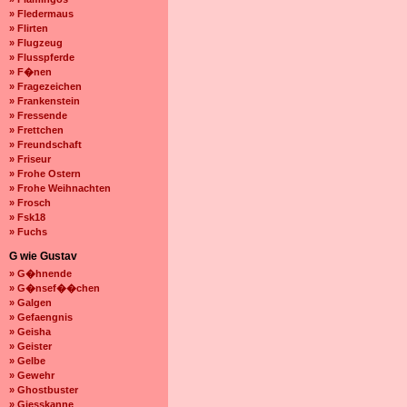
» Fledermaus
» Flirten
» Flugzeug
» Flusspferde
» F�nen
» Fragezeichen
» Frankenstein
» Fressende
» Frettchen
» Freundschaft
» Friseur
» Frohe Ostern
» Frohe Weihnachten
» Frosch
» Fsk18
» Fuchs
G wie Gustav
» G�hnende
» G�nsef��chen
» Galgen
» Gefaengnis
» Geisha
» Geister
» Gelbe
» Gewehr
» Ghostbuster
» Giesskanne