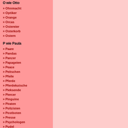
O wie Otto
» Ohnmacht
» Optiker
» Orange
» Orcas
» Ostereier
» Osterkorb
» Ostern
P wie Paula
» Paare
» Pandas
» Panzer
» Papageien
» Peace
» Peitschen
» Pfeile
» Pferde
» Pferdekutsche
» Pieksende
» Piercer
» Pinguine
» Piraten
» Polizisten
» Postboten
» Presse
» Psychologen
» Pudel