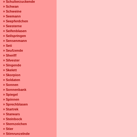
» Schulterzuckende
» Schwan
» Schweine
» Seemann
» Seepferdchen
» Seesterne
» Seifenblasen
» Seilspringen
» Sensenmann
» Seti
» Seufzende
» Sheriff
» Silvester
» Singende
» Skelett
» Skorpion
» Soldaten
» Sonnen
» Sonnenbank
» Spiegel
» Spinnen
» Sprechblasen
» Startrek
» Starwars
» Steinbock
» Sternzeichen
» Stier
» Stirnrunzelnde