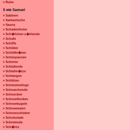
» Ruhe
S wie Samuel
» Sabbern
» Sarkastische
» Sauna
» Schadenfrohe
» Sch�fchen-z�hlende
» Schafe
» Schiffe
» Schilder
» Schildkr�ten
» Schimpansen
» Schirme
» Schlafende
» Schlafm�tze
» Schlangen
» Schlitten
» Schmetterlinge
» Schnarchende
» Schnecken
» Schneeflocken
» Schneekugeln
» Schneemann
» Schneeschieber
» Schokolade
» Schreiende
» Sch�tze