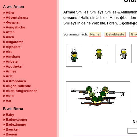
A wie Anton
Armee
Smilies, Smileys, Smiles & Animat
» Adler
» Adventskranz
umsonst
! Halte einfach die Maus �ber de
» �gypten
Smileys in deine Website, Foren, G�steb�c
» Aengstliche
» Affen
Sortierung nach:
Name
Beliebteste
Gr
» Alien
» Alligatoren
» Alphabet
» Alte
» Ameisen
» Anbeten
» Apotheker
» Armee
» Arzt
» Astronomen
» Augen-rollende
» Ausrufungszeichen
» Auto
» Axt
B wie Berta
» Baby
» Badewannen
Ni
» Badezimmer
» Baecker
» Baeren