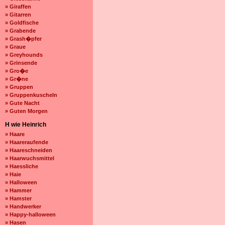
» Giraffen
» Gitarren
» Goldfische
» Grabende
» Grash�pfer
» Graue
» Greyhounds
» Grinsende
» Gro�e
» Gr�ne
» Gruppen
» Gruppenkuscheln
» Gute Nacht
» Guten Morgen
H wie Heinrich
» Haare
» Haareraufende
» Haareschneiden
» Haarwuchsmittel
» Haessliche
» Haie
» Halloween
» Hammer
» Hamster
» Handwerker
» Happy-halloween
» Hasen