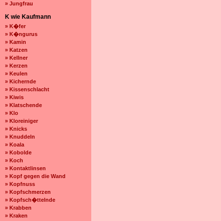
» Jungfrau
K wie Kaufmann
» K�fer
» K�ngurus
» Kamin
» Katzen
» Kellner
» Kerzen
» Keulen
» Kichernde
» Kissenschlacht
» Kiwis
» Klatschende
» Klo
» Kloreiniger
» Knicks
» Knuddeln
» Koala
» Kobolde
» Koch
» Kontaktlinsen
» Kopf gegen die Wand
» Kopfnuss
» Kopfschmerzen
» Kopfsch�ttelnde
» Krabben
» Kraken