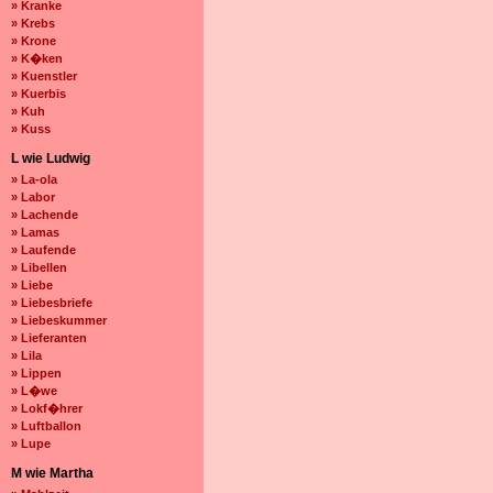
» Kranke
» Krebs
» Krone
» K�ken
» Kuenstler
» Kuerbis
» Kuh
» Kuss
L wie Ludwig
» La-ola
» Labor
» Lachende
» Lamas
» Laufende
» Libellen
» Liebe
» Liebesbriefe
» Liebeskummer
» Lieferanten
» Lila
» Lippen
» L�we
» Lokf�hrer
» Luftballon
» Lupe
M wie Martha