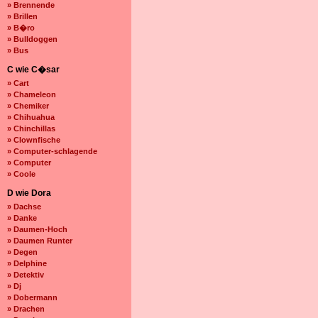
» Brennende
» Brillen
» B�ro
» Bulldoggen
» Bus
C wie C�sar
» Cart
» Chameleon
» Chemiker
» Chihuahua
» Chinchillas
» Clownfische
» Computer-schlagende
» Computer
» Coole
D wie Dora
» Dachse
» Danke
» Daumen-Hoch
» Daumen Runter
» Degen
» Delphine
» Detektiv
» Dj
» Dobermann
» Drachen