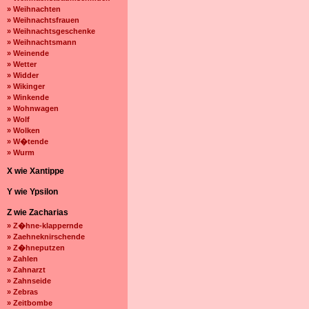
» Weihnachten
» Weihnachtsfrauen
» Weihnachtsgeschenke
» Weihnachtsmann
» Weinende
» Wetter
» Widder
» Wikinger
» Winkende
» Wohnwagen
» Wolf
» Wolken
» W�tende
» Wurm
X wie Xantippe
Y wie Ypsilon
Z wie Zacharias
» Z�hne-klappernde
» Zaehneknirschende
» Z�hneputzen
» Zahlen
» Zahnarzt
» Zahnseide
» Zebras
» Zeitbombe