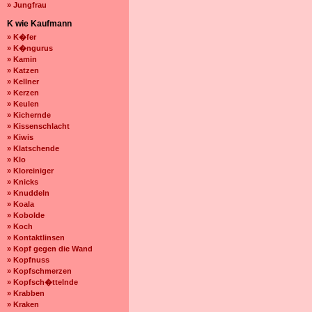
» Jungfrau
K wie Kaufmann
» K�fer
» K�ngurus
» Kamin
» Katzen
» Kellner
» Kerzen
» Keulen
» Kichernde
» Kissenschlacht
» Kiwis
» Klatschende
» Klo
» Kloreiniger
» Knicks
» Knuddeln
» Koala
» Kobolde
» Koch
» Kontaktlinsen
» Kopf gegen die Wand
» Kopfnuss
» Kopfschmerzen
» Kopfsch�ttelnde
» Krabben
» Kraken