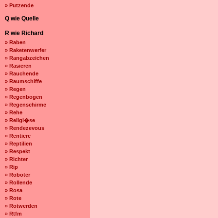
» Putzende
Q wie Quelle
R wie Richard
» Raben
» Raketenwerfer
» Rangabzeichen
» Rasieren
» Rauchende
» Raumschiffe
» Regen
» Regenbogen
» Regenschirme
» Rehe
» Religi�se
» Rendezevous
» Rentiere
» Reptilien
» Respekt
» Richter
» Rip
» Roboter
» Rollende
» Rosa
» Rote
» Rotwerden
» Rtfm