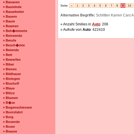
» Bananen
Seite:
«
1
2
3
4
5
6
7
8
9
10
» Bastelnde
» Bauarbeiter
Alternative Begriffe:
Schlitten Karren Cars
» Bauern
» Baum
» Anzahl Smilies in
Auto
: 206
» Beamen
» Aufrufe von
Auto
: 422410
» Beh�mmerte
» Beissende
» Berufe
» Besch�mte
» Betende
» Bett
» Bewerfen
» Biber
» Bienen
» Bildhauer
» Biologen
» Bischoff
» Blaue
» Blitze
» Blumen
» B�se
» Bogenschiessen
» Bootsfahrt
» Borg
» Boxende
» Boxer
» Braune