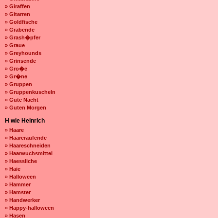
» Giraffen
» Gitarren
» Goldfische
» Grabende
» Grash�pfer
» Graue
» Greyhounds
» Grinsende
» Gro�e
» Gr�ne
» Gruppen
» Gruppenkuscheln
» Gute Nacht
» Guten Morgen
H wie Heinrich
» Haare
» Haareraufende
» Haareschneiden
» Haarwuchsmittel
» Haessliche
» Haie
» Halloween
» Hammer
» Hamster
» Handwerker
» Happy-halloween
» Hasen