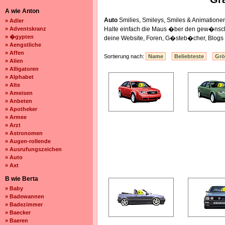
A wie Anton
Auto
Smilies, Smileys, Smiles & Animatio
» Adler
» Adventskranz
Halte einfach die Maus �ber den gew�nscht
» �gypten
deine Website, Foren, G�steb�cher, Blogs
» Aengstliche
» Affen
Sortierung nach:
Name
Beliebteste
Gr
» Alien
» Alligatoren
» Alphabet
» Alte
» Ameisen
» Anbeten
» Apotheker
» Armee
» Arzt
» Astronomen
» Augen-rollende
» Ausrufungszeichen
» Auto
» Axt
B wie Berta
» Baby
» Badewannen
» Badezimmer
» Baecker
» Baeren