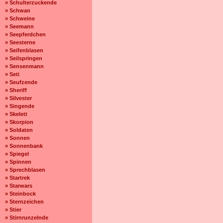
» Schulterzuckende
» Schwan
» Schweine
» Seemann
» Seepferdchen
» Seesterne
» Seifenblasen
» Seilspringen
» Sensenmann
» Seti
» Seufzende
» Sheriff
» Silvester
» Singende
» Skelett
» Skorpion
» Soldaten
» Sonnen
» Sonnenbank
» Spiegel
» Spinnen
» Sprechblasen
» Startrek
» Starwars
» Steinbock
» Sternzeichen
» Stier
» Stirnrunzelnde