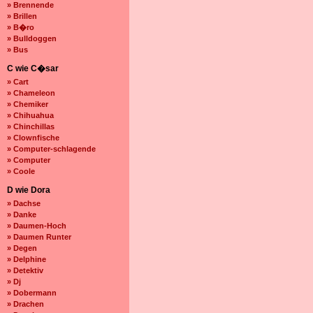
» Brennende
» Brillen
» B�ro
» Bulldoggen
» Bus
C wie C�sar
» Cart
» Chameleon
» Chemiker
» Chihuahua
» Chinchillas
» Clownfische
» Computer-schlagende
» Computer
» Coole
D wie Dora
» Dachse
» Danke
» Daumen-Hoch
» Daumen Runter
» Degen
» Delphine
» Detektiv
» Dj
» Dobermann
» Drachen