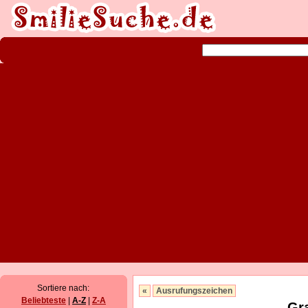
Sortiere nach:
«
Ausrufungszeichen
Beliebteste
|
A-Z
|
Z-A
Gra