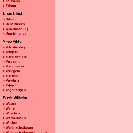
» Truthahn
» T�ren
U wie Ulrich
» U-boot
» Ueberfahren
» �berraschung
» Umr�hrende
V wie Viktor
» Valentinstag
» Vampire
» Venussymbol
» Verbannt
» Verdrossene
» Verlegene
» Verr�ckte
» Verwirrte
» V�gel
» Vogel-zeigen
W wie Wilhelm
» Waage
» Waffen
» Waschen
» Wassermann
» Wecker
» Weihnachstbaum
» Weihnachstbaumschmuck