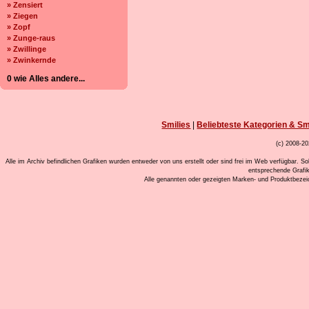
» Zensiert
» Ziegen
» Zopf
» Zunge-raus
» Zwillinge
» Zwinkernde
0 wie Alles andere...
Smilies
|
Beliebteste Kategorien & Sm
(c) 2008-20
Alle im Archiv befindlichen Grafiken wurden entweder von uns erstellt oder sind frei im Web verfügbar. So
entsprechende Grafi
Alle genannten oder gezeigten Marken- und Produktbeze