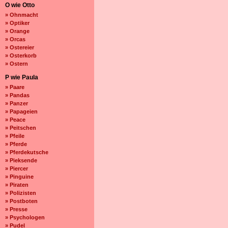
O wie Otto
» Ohnmacht
» Optiker
» Orange
» Orcas
» Ostereier
» Osterkorb
» Ostern
P wie Paula
» Paare
» Pandas
» Panzer
» Papageien
» Peace
» Peitschen
» Pfeile
» Pferde
» Pferdekutsche
» Pieksende
» Piercer
» Pinguine
» Piraten
» Polizisten
» Postboten
» Presse
» Psychologen
» Pudel