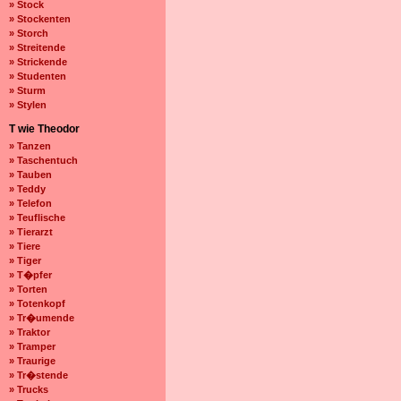
» Stock
» Stockenten
» Storch
» Streitende
» Strickende
» Studenten
» Sturm
» Stylen
T wie Theodor
» Tanzen
» Taschentuch
» Tauben
» Teddy
» Telefon
» Teuflische
» Tierarzt
» Tiere
» Tiger
» T�pfer
» Torten
» Totenkopf
» Tr�umende
» Traktor
» Tramper
» Traurige
» Tr�stende
» Trucks