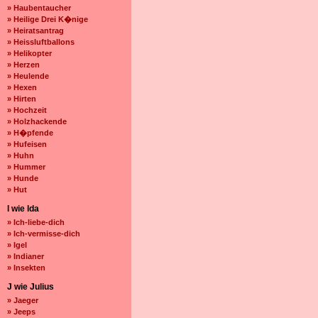
» Haubentaucher
» Heilige Drei K�nige
» Heiratsantrag
» Heissluftballons
» Helikopter
» Herzen
» Heulende
» Hexen
» Hirten
» Hochzeit
» Holzhackende
» H�pfende
» Hufeisen
» Huhn
» Hummer
» Hunde
» Hut
I wie Ida
» Ich-liebe-dich
» Ich-vermisse-dich
» Igel
» Indianer
» Insekten
J wie Julius
» Jaeger
» Jeeps