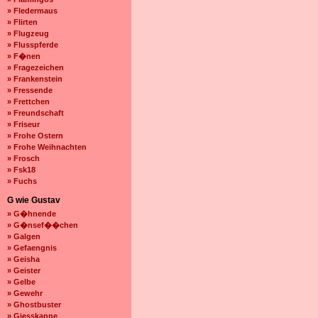
» Fledermaus
» Flirten
» Flugzeug
» Flusspferde
» F�nen
» Fragezeichen
» Frankenstein
» Fressende
» Frettchen
» Freundschaft
» Friseur
» Frohe Ostern
» Frohe Weihnachten
» Frosch
» Fsk18
» Fuchs
G wie Gustav
» G�hnende
» G�nsef��chen
» Galgen
» Gefaengnis
» Geisha
» Geister
» Gelbe
» Gewehr
» Ghostbuster
» Giesskanne