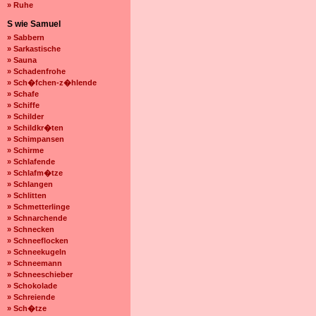
» Ruhe
S wie Samuel
» Sabbern
» Sarkastische
» Sauna
» Schadenfrohe
» Sch�fchen-z�hlende
» Schafe
» Schiffe
» Schilder
» Schildkr�ten
» Schimpansen
» Schirme
» Schlafende
» Schlafm�tze
» Schlangen
» Schlitten
» Schmetterlinge
» Schnarchende
» Schnecken
» Schneeflocken
» Schneekugeln
» Schneemann
» Schneeschieber
» Schokolade
» Schreiende
» Sch�tze