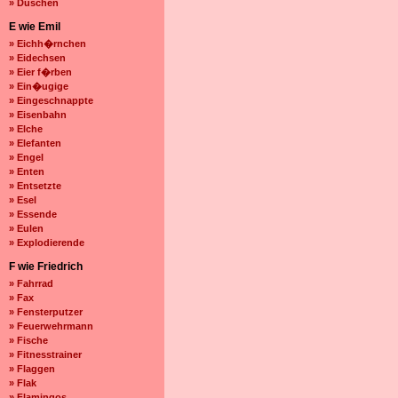
» Duschen
E wie Emil
» Eichh�rnchen
» Eidechsen
» Eier f�rben
» Ein�ugige
» Eingeschnappte
» Eisenbahn
» Elche
» Elefanten
» Engel
» Enten
» Entsetzte
» Esel
» Essende
» Eulen
» Explodierende
F wie Friedrich
» Fahrrad
» Fax
» Fensterputzer
» Feuerwehrmann
» Fische
» Fitnesstrainer
» Flaggen
» Flak
» Flamingos