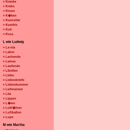
» Kranke
» Krebs
» Krone
» K�ken
» Kuenstler
» Kuerbis
» Kuh
» Kuss
L wie Ludwig
» La-ola
» Labor
» Lachende
» Lamas
» Laufende
» Libellen
» Liebe
» Liebesbriefe
» Liebeskummer
» Lieferanten
» Lila
» Lippen
» L�we
» Lokf�hrer
» Luftballon
» Lupe
M wie Martha