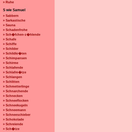
» Ruhe
S wie Samuel
» Sabbern
» Sarkastische
» Sauna
» Schadenfrohe
» Sch�fchen-z�hlende
» Schafe
» Schiffe
» Schilder
» Schildkr�ten
» Schimpansen
» Schirme
» Schlafende
» Schlafm�tze
» Schlangen
» Schlitten
» Schmetterlinge
» Schnarchende
» Schnecken
» Schneeflocken
» Schneekugeln
» Schneemann
» Schneeschieber
» Schokolade
» Schreiende
» Sch�tze