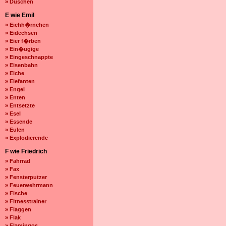
» Duschen
E wie Emil
» Eichh�rnchen
» Eidechsen
» Eier f�rben
» Ein�ugige
» Eingeschnappte
» Eisenbahn
» Elche
» Elefanten
» Engel
» Enten
» Entsetzte
» Esel
» Essende
» Eulen
» Explodierende
F wie Friedrich
» Fahrrad
» Fax
» Fensterputzer
» Feuerwehrmann
» Fische
» Fitnesstrainer
» Flaggen
» Flak
» Flamingos