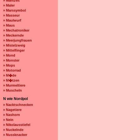
» Mahlzeit
» Maler
» Marssymbol
» Masseur
» Maulwurf
» Maus
» Mechatroniker
» Meckernde
» Meerjungfrauen
» Mistelzweig
» Mittelfinger
» Mond
» Monster
» Mops
» Motorrad
» M�de
» M�tzen
» Murmeltiere
» Muscheln
N wie Nordpol
» Nacktschnecken
» Nagetiere
» Nashorn
» Nein
» Nikolausstiefel
» Nuckelnde
» Nussknacker