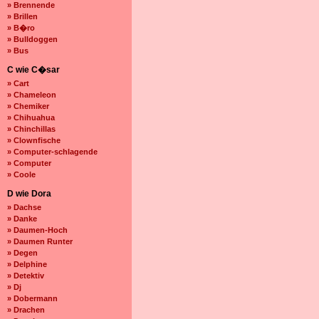
» Brennende
» Brillen
» B�ro
» Bulldoggen
» Bus
C wie C�sar
» Cart
» Chameleon
» Chemiker
» Chihuahua
» Chinchillas
» Clownfische
» Computer-schlagende
» Computer
» Coole
D wie Dora
» Dachse
» Danke
» Daumen-Hoch
» Daumen Runter
» Degen
» Delphine
» Detektiv
» Dj
» Dobermann
» Drachen