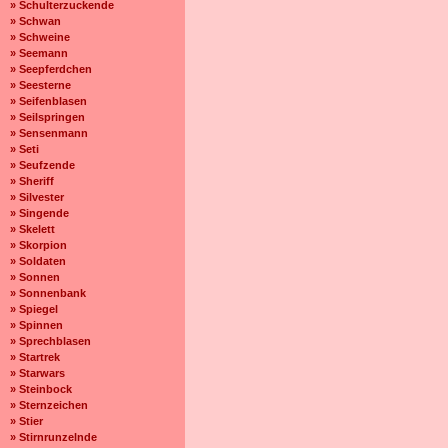
» Schulterzuckende
» Schwan
» Schweine
» Seemann
» Seepferdchen
» Seesterne
» Seifenblasen
» Seilspringen
» Sensenmann
» Seti
» Seufzende
» Sheriff
» Silvester
» Singende
» Skelett
» Skorpion
» Soldaten
» Sonnen
» Sonnenbank
» Spiegel
» Spinnen
» Sprechblasen
» Startrek
» Starwars
» Steinbock
» Sternzeichen
» Stier
» Stirnrunzelnde