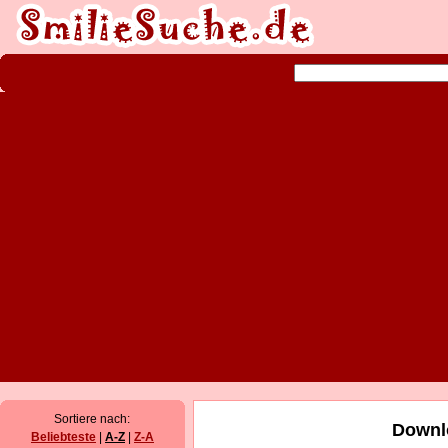
Sortiere nach:
Downl
Beliebteste
|
A-Z
|
Z-A