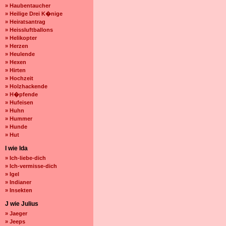
» Haubentaucher
» Heilige Drei K�nige
» Heiratsantrag
» Heissluftballons
» Helikopter
» Herzen
» Heulende
» Hexen
» Hirten
» Hochzeit
» Holzhackende
» H�pfende
» Hufeisen
» Huhn
» Hummer
» Hunde
» Hut
I wie Ida
» Ich-liebe-dich
» Ich-vermisse-dich
» Igel
» Indianer
» Insekten
J wie Julius
» Jaeger
» Jeeps