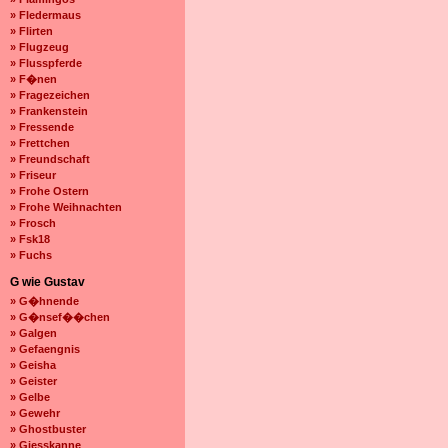
» Fledermaus
» Flirten
» Flugzeug
» Flusspferde
» F�nen
» Fragezeichen
» Frankenstein
» Fressende
» Frettchen
» Freundschaft
» Friseur
» Frohe Ostern
» Frohe Weihnachten
» Frosch
» Fsk18
» Fuchs
G wie Gustav
» G�hnende
» G�nsef��chen
» Galgen
» Gefaengnis
» Geisha
» Geister
» Gelbe
» Gewehr
» Ghostbuster
» Giesskanne