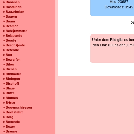
Hits: 23687
» Bananen
» Bastelnde
Downloads: 3549
» Bauarbeiter
» Bauern
» Baum
b
» Beamen
» Beh�mmerte
» Beissende
Unter dem Bild gibt es be
» Berufe
den Link zu uns drin, um
» Besch�mte
» Betende
» Bett
» Bewerfen
» Biber
» Bienen
» Bildhauer
» Biologen
» Bischoff
» Blaue
» Blitze
» Blumen
» B�se
» Bogenschiessen
» Bootsfahrt
» Borg
» Boxende
» Boxer
» Braune