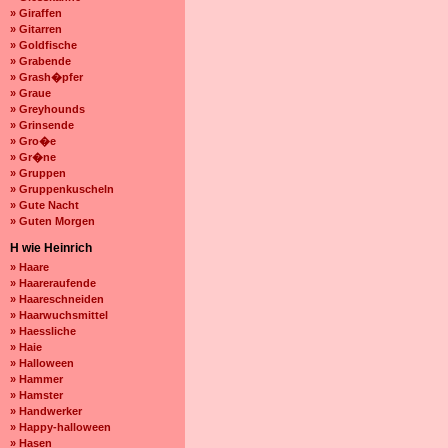
» Giraffen
» Gitarren
» Goldfische
» Grabende
» Grash�pfer
» Graue
» Greyhounds
» Grinsende
» Gro�e
» Gr�ne
» Gruppen
» Gruppenkuscheln
» Gute Nacht
» Guten Morgen
H wie Heinrich
» Haare
» Haareraufende
» Haareschneiden
» Haarwuchsmittel
» Haessliche
» Haie
» Halloween
» Hammer
» Hamster
» Handwerker
» Happy-halloween
» Hasen