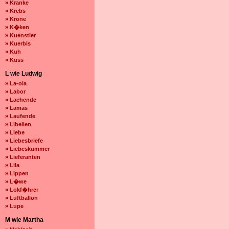
» Kranke
» Krebs
» Krone
» K�ken
» Kuenstler
» Kuerbis
» Kuh
» Kuss
L wie Ludwig
» La-ola
» Labor
» Lachende
» Lamas
» Laufende
» Libellen
» Liebe
» Liebesbriefe
» Liebeskummer
» Lieferanten
» Lila
» Lippen
» L�we
» Lokf�hrer
» Luftballon
» Lupe
M wie Martha