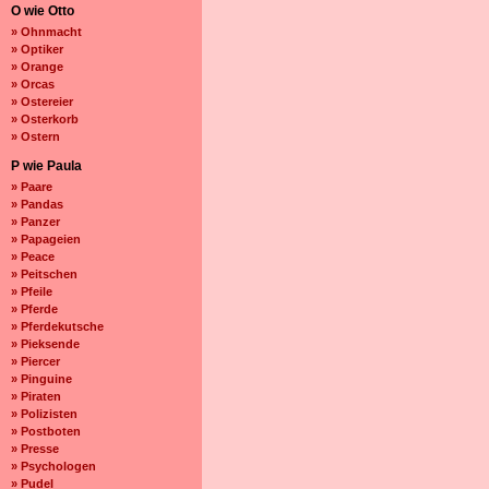
O wie Otto
» Ohnmacht
» Optiker
» Orange
» Orcas
» Ostereier
» Osterkorb
» Ostern
P wie Paula
» Paare
» Pandas
» Panzer
» Papageien
» Peace
» Peitschen
» Pfeile
» Pferde
» Pferdekutsche
» Pieksende
» Piercer
» Pinguine
» Piraten
» Polizisten
» Postboten
» Presse
» Psychologen
» Pudel