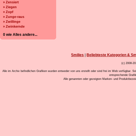
» Zensiert
» Ziegen
» Zopf
» Zunge-raus
» Zwillinge
» Zwinkernde
0 wie Alles andere...
Smilies
|
Beliebteste Kategorien & Sm
(c) 2008-20
Alle im Archiv befindlichen Grafiken wurden entweder von uns erstellt oder sind frei im Web verfügbar. So
entsprechende Grafi
Alle genannten oder gezeigten Marken- und Produktbeze