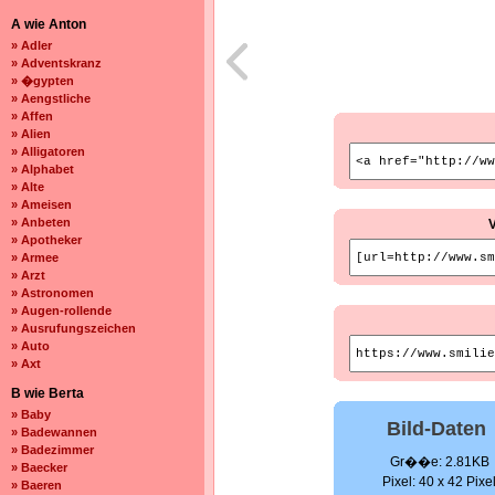
A wie Anton
» Adler
» Adventskranz
» �gypten
» Aengstliche
» Affen
» Alien
» Alligatoren
» Alphabet
» Alte
» Ameisen
» Anbeten
» Apotheker
» Armee
» Arzt
» Astronomen
» Augen-rollende
» Ausrufungszeichen
» Auto
» Axt
B wie Berta
» Baby
Bild-Daten
» Badewannen
» Badezimmer
Gr��e: 2.81KB
» Baecker
Pixel: 40 x 42 Pixe
» Baeren