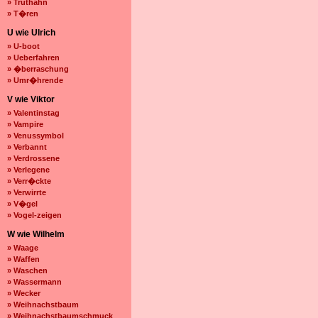
» Truthahn
» T�ren
U wie Ulrich
» U-boot
» Ueberfahren
» �berraschung
» Umr�hrende
V wie Viktor
» Valentinstag
» Vampire
» Venussymbol
» Verbannt
» Verdrossene
» Verlegene
» Verr�ckte
» Verwirrte
» V�gel
» Vogel-zeigen
W wie Wilhelm
» Waage
» Waffen
» Waschen
» Wassermann
» Wecker
» Weihnachstbaum
» Weihnachstbaumschmuck