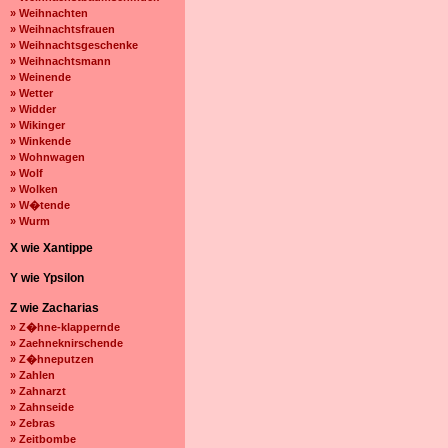
» Weihnachten
» Weihnachtsfrauen
» Weihnachtsgeschenke
» Weihnachtsmann
» Weinende
» Wetter
» Widder
» Wikinger
» Winkende
» Wohnwagen
» Wolf
» Wolken
» W�tende
» Wurm
X wie Xantippe
Y wie Ypsilon
Z wie Zacharias
» Z�hne-klappernde
» Zaehneknirschende
» Z�hneputzen
» Zahlen
» Zahnarzt
» Zahnseide
» Zebras
» Zeitbombe