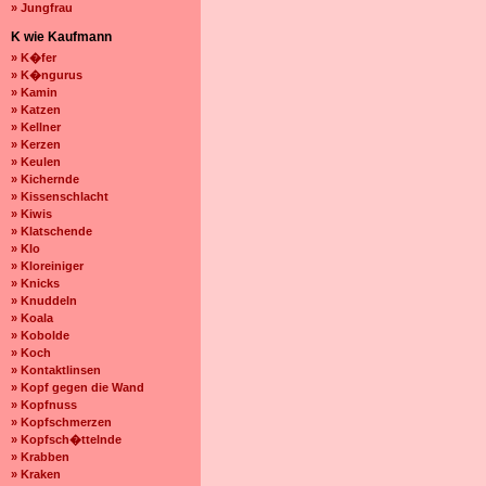
» Jungfrau
K wie Kaufmann
» K�fer
» K�ngurus
» Kamin
» Katzen
» Kellner
» Kerzen
» Keulen
» Kichernde
» Kissenschlacht
» Kiwis
» Klatschende
» Klo
» Kloreiniger
» Knicks
» Knuddeln
» Koala
» Kobolde
» Koch
» Kontaktlinsen
» Kopf gegen die Wand
» Kopfnuss
» Kopfschmerzen
» Kopfsch�ttelnde
» Krabben
» Kraken