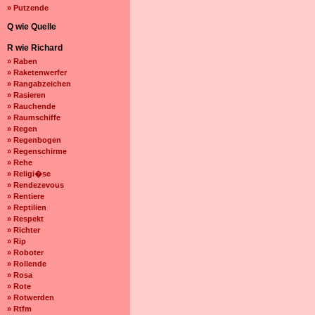
» Putzende
Q wie Quelle
R wie Richard
» Raben
» Raketenwerfer
» Rangabzeichen
» Rasieren
» Rauchende
» Raumschiffe
» Regen
» Regenbogen
» Regenschirme
» Rehe
» Religi�se
» Rendezevous
» Rentiere
» Reptilien
» Respekt
» Richter
» Rip
» Roboter
» Rollende
» Rosa
» Rote
» Rotwerden
» Rtfm