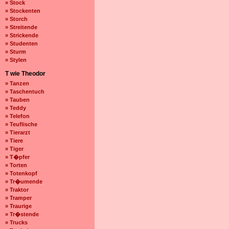
» Stock
» Stockenten
» Storch
» Streitende
» Strickende
» Studenten
» Sturm
» Stylen
T wie Theodor
» Tanzen
» Taschentuch
» Tauben
» Teddy
» Telefon
» Teuflische
» Tierarzt
» Tiere
» Tiger
» T�pfer
» Torten
» Totenkopf
» Tr�umende
» Traktor
» Tramper
» Traurige
» Tr�stende
» Trucks