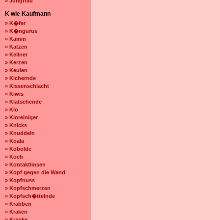
» Jungfrau
K wie Kaufmann
» K�fer
» K�ngurus
» Kamin
» Katzen
» Kellner
» Kerzen
» Keulen
» Kichernde
» Kissenschlacht
» Kiwis
» Klatschende
» Klo
» Kloreiniger
» Knicks
» Knuddeln
» Koala
» Kobolde
» Koch
» Kontaktlinsen
» Kopf gegen die Wand
» Kopfnuss
» Kopfschmerzen
» Kopfsch�ttelnde
» Krabben
» Kraken
» Kranke