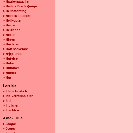
» Haubentaucher
» Heilige Drei K�nige
» Heiratsantrag
» Heissluftballons
» Helikopter
» Herzen
» Heulende
» Hexen
» Hirten
» Hochzeit
» Holzhackende
» H�pfende
» Hufeisen
» Huhn
» Hummer
» Hunde
» Hut
I wie Ida
» Ich-liebe-dich
» Ich-vermisse-dich
» Igel
» Indianer
» Insekten
J wie Julius
» Jaeger
» Jeeps