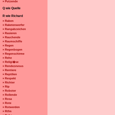
» Putzende
Q wie Quelle
R wie Richard
» Raben
» Raketenwerfer
» Rangabzeichen
» Rasieren
» Rauchende
» Raumschiffe
» Regen
» Regenbogen
» Regenschirme
» Rehe
» Religi�se
» Rendezevous
» Rentiere
» Reptilien
» Respekt
» Richter
» Rip
» Roboter
» Rollende
» Rosa
» Rote
» Rotwerden
» Rtfm