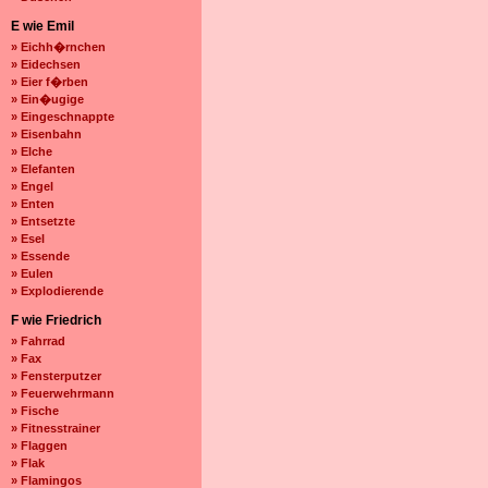
E wie Emil
» Eichh�rnchen
» Eidechsen
» Eier f�rben
» Ein�ugige
» Eingeschnappte
» Eisenbahn
» Elche
» Elefanten
» Engel
» Enten
» Entsetzte
» Esel
» Essende
» Eulen
» Explodierende
F wie Friedrich
» Fahrrad
» Fax
» Fensterputzer
» Feuerwehrmann
» Fische
» Fitnesstrainer
» Flaggen
» Flak
» Flamingos