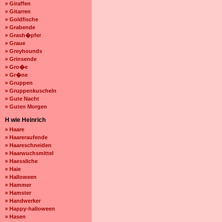
» Giraffen
» Gitarren
» Goldfische
» Grabende
» Grash�pfer
» Graue
» Greyhounds
» Grinsende
» Gro�e
» Gr�ne
» Gruppen
» Gruppenkuscheln
» Gute Nacht
» Guten Morgen
H wie Heinrich
» Haare
» Haareraufende
» Haareschneiden
» Haarwuchsmittel
» Haessliche
» Haie
» Halloween
» Hammer
» Hamster
» Handwerker
» Happy-halloween
» Hasen