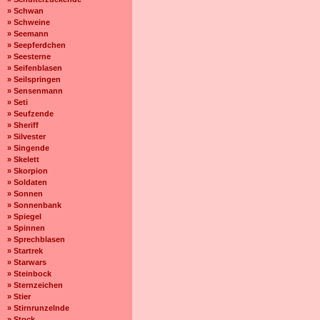
» Schwan
» Schweine
» Seemann
» Seepferdchen
» Seesterne
» Seifenblasen
» Seilspringen
» Sensenmann
» Seti
» Seufzende
» Sheriff
» Silvester
» Singende
» Skelett
» Skorpion
» Soldaten
» Sonnen
» Sonnenbank
» Spiegel
» Spinnen
» Sprechblasen
» Startrek
» Starwars
» Steinbock
» Sternzeichen
» Stier
» Stirnrunzelnde
» Stock