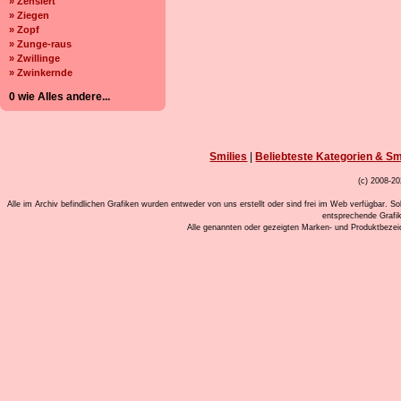
» Zensiert
» Ziegen
» Zopf
» Zunge-raus
» Zwillinge
» Zwinkernde
0 wie Alles andere...
Smilies
|
Beliebteste Kategorien & Sm
(c) 2008-20
Alle im Archiv befindlichen Grafiken wurden entweder von uns erstellt oder sind frei im Web verfügbar. So
entsprechende Grafi
Alle genannten oder gezeigten Marken- und Produktbeze