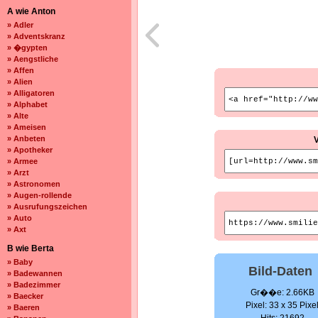
A wie Anton
» Adler
» Adventskranz
» �gypten
» Aengstliche
» Affen
» Alien
» Alligatoren
» Alphabet
» Alte
» Ameisen
» Anbeten
» Apotheker
» Armee
» Arzt
» Astronomen
» Augen-rollende
» Ausrufungszeichen
» Auto
» Axt
B wie Berta
» Baby
Bild-Daten
» Badewannen
» Badezimmer
Gr��e: 2.66KB
» Baecker
Pixel: 33 x 35 Pixe
» Baeren