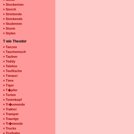
» Stockenten
» Storch
» Streitende
» Strickende
» Studenten
» Sturm
» Stylen
T wie Theodor
» Tanzen
» Taschentuch
» Tauben
» Teddy
» Telefon
» Teuflische
» Tierarzt
» Tiere
» Tiger
» T�pfer
» Torten
» Totenkopf
» Tr�umende
» Traktor
» Tramper
» Traurige
» Tr�stende
» Trucks
» Truthahn