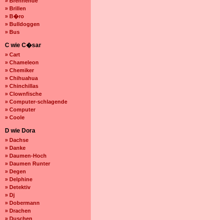
» Brennende
» Brillen
» B�ro
» Bulldoggen
» Bus
C wie C�sar
» Cart
» Chameleon
» Chemiker
» Chihuahua
» Chinchillas
» Clownfische
» Computer-schlagende
» Computer
» Coole
D wie Dora
» Dachse
» Danke
» Daumen-Hoch
» Daumen Runter
» Degen
» Delphine
» Detektiv
» Dj
» Dobermann
» Drachen
» Duschen