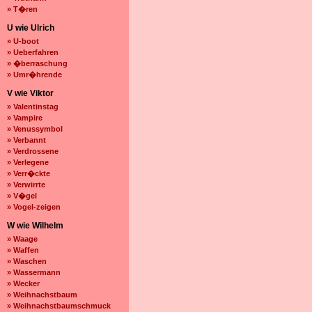
» T�ren
U wie Ulrich
» U-boot
» Ueberfahren
» �berraschung
» Umr�hrende
V wie Viktor
» Valentinstag
» Vampire
» Venussymbol
» Verbannt
» Verdrossene
» Verlegene
» Verr�ckte
» Verwirrte
» V�gel
» Vogel-zeigen
W wie Wilhelm
» Waage
» Waffen
» Waschen
» Wassermann
» Wecker
» Weihnachstbaum
» Weihnachstbaumschmuck