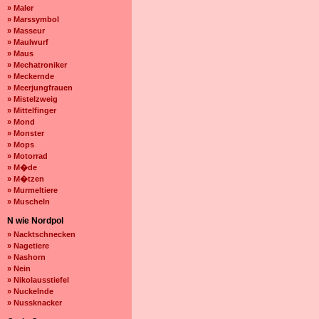
» Maler
» Marssymbol
» Masseur
» Maulwurf
» Maus
» Mechatroniker
» Meckernde
» Meerjungfrauen
» Mistelzweig
» Mittelfinger
» Mond
» Monster
» Mops
» Motorrad
» M�de
» M�tzen
» Murmeltiere
» Muscheln
N wie Nordpol
» Nacktschnecken
» Nagetiere
» Nashorn
» Nein
» Nikolausstiefel
» Nuckelnde
» Nussknacker