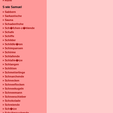
» Ruhe
S wie Samuel
» Sabbern
» Sarkastische
» Sauna
» Schadenfrohe
» Sch�fchen-z�hlende
» Schafe
» Schiffe
» Schilder
» Schildkr�ten
» Schimpansen
» Schirme
» Schlafende
» Schlafm�tze
» Schlangen
» Schlitten
» Schmetterlinge
» Schnarchende
» Schnecken
» Schneeflocken
» Schneekugeln
» Schneemann
» Schneeschieber
» Schokolade
» Schreiende
» Sch�tze
» Schulterzuckende