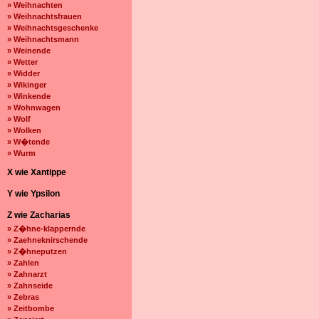
» Weihnachten
» Weihnachtsfrauen
» Weihnachtsgeschenke
» Weihnachtsmann
» Weinende
» Wetter
» Widder
» Wikinger
» Winkende
» Wohnwagen
» Wolf
» Wolken
» W�tende
» Wurm
X wie Xantippe
Y wie Ypsilon
Z wie Zacharias
» Z�hne-klappernde
» Zaehneknirschende
» Z�hneputzen
» Zahlen
» Zahnarzt
» Zahnseide
» Zebras
» Zeitbombe