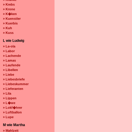
» Krebs
» Krone
» K�ken
» Kuenstler
» Kuerbis
» Kuh
» Kuss
L wie Ludwig
» La-ola
» Labor
» Lachende
» Lamas
» Laufende
» Libellen
» Liebe
» Liebesbriefe
» Liebeskummer
» Lieferanten
» Lila
» Lippen
» L�we
» Lokf�hrer
» Luftballon
» Lupe
M wie Martha
» Mahlzeit