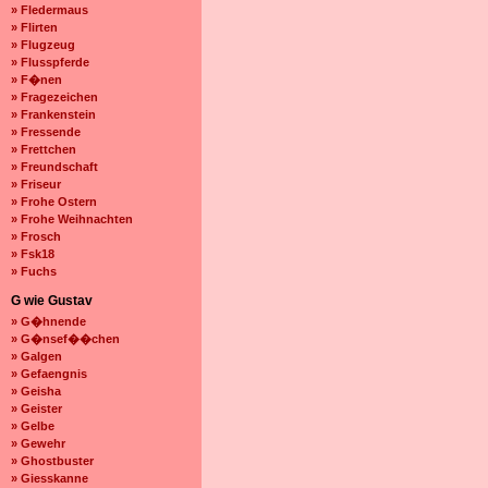
» Fledermaus
» Flirten
» Flugzeug
» Flusspferde
» F�nen
» Fragezeichen
» Frankenstein
» Fressende
» Frettchen
» Freundschaft
» Friseur
» Frohe Ostern
» Frohe Weihnachten
» Frosch
» Fsk18
» Fuchs
G wie Gustav
» G�hnende
» G�nsef��chen
» Galgen
» Gefaengnis
» Geisha
» Geister
» Gelbe
» Gewehr
» Ghostbuster
» Giesskanne