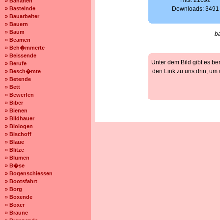
Hits: 21692
» Bananen
» Bastelnde
Downloads: 3491
» Bauarbeiter
» Bauern
» Baum
b
» Beamen
» Beh�mmerte
» Beissende
Unter dem Bild gibt es be
» Berufe
den Link zu uns drin, um
» Besch�mte
» Betende
» Bett
» Bewerfen
» Biber
» Bienen
» Bildhauer
» Biologen
» Bischoff
» Blaue
» Blitze
» Blumen
» B�se
» Bogenschiessen
» Bootsfahrt
» Borg
» Boxende
» Boxer
» Braune