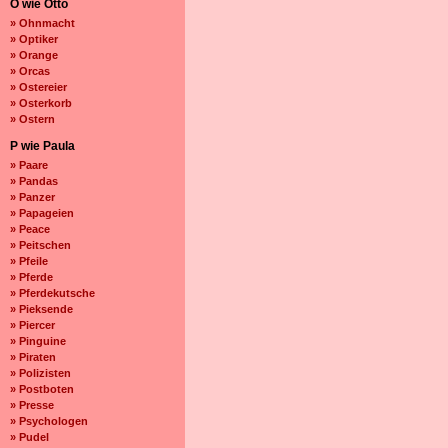
O wie Otto
» Ohnmacht
» Optiker
» Orange
» Orcas
» Ostereier
» Osterkorb
» Ostern
P wie Paula
» Paare
» Pandas
» Panzer
» Papageien
» Peace
» Peitschen
» Pfeile
» Pferde
» Pferdekutsche
» Pieksende
» Piercer
» Pinguine
» Piraten
» Polizisten
» Postboten
» Presse
» Psychologen
» Pudel