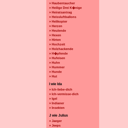
» Haubentaucher
» Heilige Drei K�nige
» Heiratsantrag
» Heissluftballons
» Helikopter
» Herzen
» Heulende
» Hexen
» Hirten
» Hochzeit
» Holzhackende
» H�pfende
» Hufeisen
» Huhn
» Hummer
» Hunde
» Hut
I wie Ida
» Ich-liebe-dich
» Ich-vermisse-dich
» Igel
» Indianer
» Insekten
J wie Julius
» Jaeger
» Jeeps