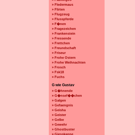
» Fledermaus
» Flirten
» Flugzeug
» Flusspferde
» F�nen
» Fragezeichen
» Frankenstein
» Fressende
» Frettchen
» Freundschaft
» Friseur
» Frohe Ostern
» Frohe Weihnachten
» Frosch
» Fsk18
» Fuchs
G wie Gustav
» G�hnende
» G�nsef��chen
» Galgen
» Gefaengnis
» Geisha
» Geister
» Gelbe
» Gewehr
» Ghostbuster
» Giesskanne