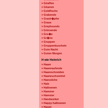
» Giraffen
» Gitarren
» Goldfische
» Grabende
» Grash�pfer
» Graue
» Greyhounds
» Grinsende
» Gro�e
» Gr�ne
» Gruppen
» Gruppenkuscheln
» Gute Nacht
» Guten Morgen
H wie Heinrich
» Haare
» Haareraufende
» Haareschneiden
» Haarwuchsmittel
» Haessliche
» Haie
» Halloween
» Hammer
» Hamster
» Handwerker
» Happy-halloween
» Hasen