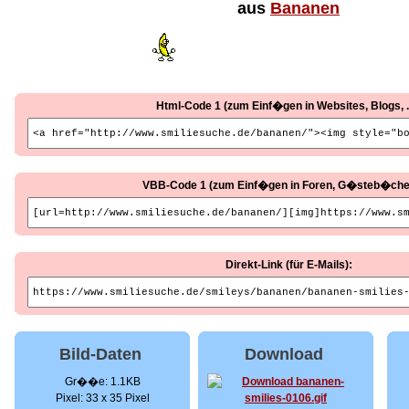
aus
Bananen
Html-Code 1 (zum Einf�gen in Websites, Blogs, ..
VBB-Code 1 (zum Einf�gen in Foren, G�steb�cher, 
Direkt-Link (für E-Mails):
Bild-Daten
Download
Gr��e: 1.1KB
Pixel: 33 x 35 Pixel