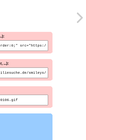
.):
...):