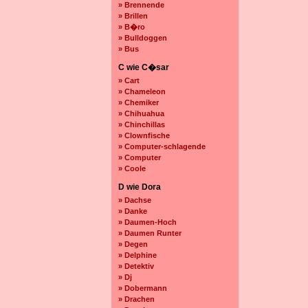
» Brennende
» Brillen
» B�ro
» Bulldoggen
» Bus
C wie C�sar
» Cart
» Chameleon
» Chemiker
» Chihuahua
» Chinchillas
» Clownfische
» Computer-schlagende
» Computer
» Coole
D wie Dora
» Dachse
» Danke
» Daumen-Hoch
» Daumen Runter
» Degen
» Delphine
» Detektiv
» Dj
» Dobermann
» Drachen