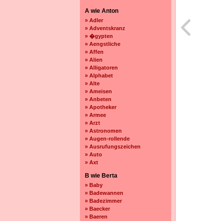
A wie Anton
» Adler
» Adventskranz
» �gypten
» Aengstliche
» Affen
» Alien
» Alligatoren
» Alphabet
» Alte
» Ameisen
» Anbeten
» Apotheker
» Armee
» Arzt
» Astronomen
» Augen-rollende
» Ausrufungszeichen
» Auto
» Axt
B wie Berta
» Baby
» Badewannen
» Badezimmer
» Baecker
» Baeren