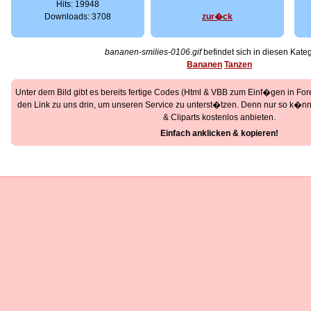
Hits: 19948
Downloads: 3708
zur�ck
bananen-smilies-0106.gif
befindet sich in diesen Kate
Bananen
Tanzen
Unter dem Bild gibt es bereits fertige Codes (Html & VBB zum Einf�gen in Foren
den Link zu uns drin, um unseren Service zu unterst�tzen. Denn nur so k�nne
& Cliparts kostenlos anbieten.
Einfach anklicken & kopieren!