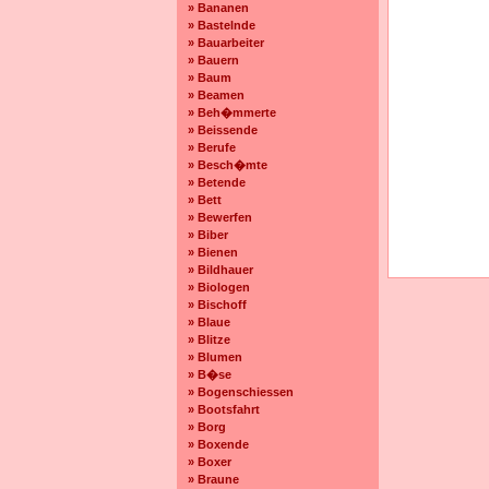
» Bananen
» Bastelnde
» Bauarbeiter
» Bauern
» Baum
» Beamen
» Beh�mmerte
» Beissende
» Berufe
» Besch�mte
» Betende
» Bett
» Bewerfen
» Biber
» Bienen
» Bildhauer
» Biologen
» Bischoff
» Blaue
» Blitze
» Blumen
» B�se
» Bogenschiessen
» Bootsfahrt
» Borg
» Boxende
» Boxer
» Braune