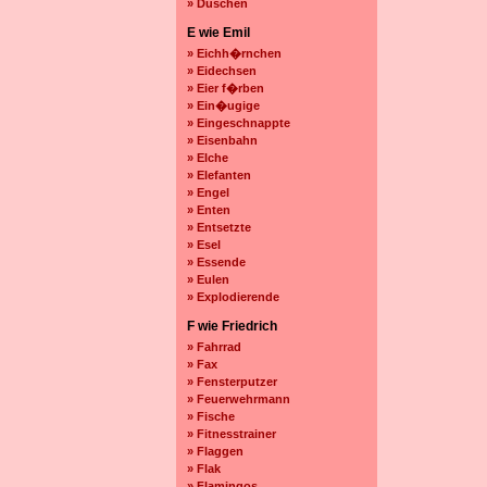
» Duschen
E wie Emil
» Eichh�rnchen
» Eidechsen
» Eier f�rben
» Ein�ugige
» Eingeschnappte
» Eisenbahn
» Elche
» Elefanten
» Engel
» Enten
» Entsetzte
» Esel
» Essende
» Eulen
» Explodierende
F wie Friedrich
» Fahrrad
» Fax
» Fensterputzer
» Feuerwehrmann
» Fische
» Fitnesstrainer
» Flaggen
» Flak
» Flamingos