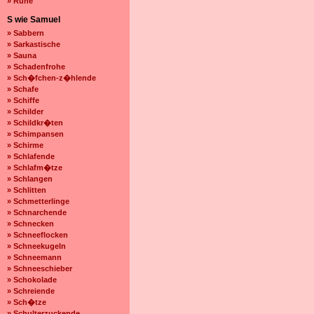
» Ruhe
S wie Samuel
» Sabbern
» Sarkastische
» Sauna
» Schadenfrohe
» Sch�fchen-z�hlende
» Schafe
» Schiffe
» Schilder
» Schildkr�ten
» Schimpansen
» Schirme
» Schlafende
» Schlafm�tze
» Schlangen
» Schlitten
» Schmetterlinge
» Schnarchende
» Schnecken
» Schneeflocken
» Schneekugeln
» Schneemann
» Schneeschieber
» Schokolade
» Schreiende
» Sch�tze
» Schulterzuckende