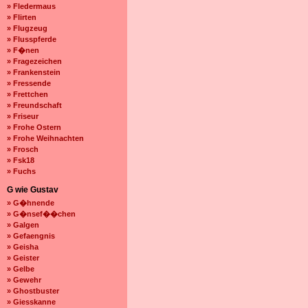
» Fledermaus
» Flirten
» Flugzeug
» Flusspferde
» F�nen
» Fragezeichen
» Frankenstein
» Fressende
» Frettchen
» Freundschaft
» Friseur
» Frohe Ostern
» Frohe Weihnachten
» Frosch
» Fsk18
» Fuchs
G wie Gustav
» G�hnende
» G�nsef��chen
» Galgen
» Gefaengnis
» Geisha
» Geister
» Gelbe
» Gewehr
» Ghostbuster
» Giesskanne