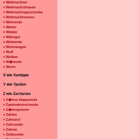
» Weihnachten
» Weihnachtsfrauen
» Weihnachtsgeschenke
» Weihnachtsmann
» Weinende
» Wetter
» Widder
» Wikinger
» Winkende
» Wohnwagen
» Wolf
» Wolken
» W�tende
» Wurm
X wie Xantippe
Y wie Ypsilon
Z wie Zacharias
» Z�hne-klappernde
» Zaehneknirschende
» Z�hneputzen
» Zahlen
» Zahnarzt
» Zahnseide
» Zebras
» Zeitbombe