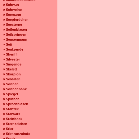
» Schwan
» Schweine
» Seemann
» Seepferdchen
» Seesterne
» Seifenblasen
» Seilspringen
» Sensenmann
» Seti
» Seufzende
» Sheriff
» Silvester
» Singende
» Skelett
» Skorpion
» Soldaten
» Sonnen
» Sonnenbank
» Spiegel
» Spinnen
» Sprechblasen
» Startrek
» Starwars
» Steinbock
» Sternzeichen
» Stier
» Stirnrunzelnde
» Stock