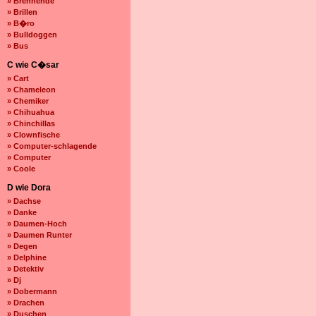
» Brennende
» Brillen
» B�ro
» Bulldoggen
» Bus
C wie C�sar
» Cart
» Chameleon
» Chemiker
» Chihuahua
» Chinchillas
» Clownfische
» Computer-schlagende
» Computer
» Coole
D wie Dora
» Dachse
» Danke
» Daumen-Hoch
» Daumen Runter
» Degen
» Delphine
» Detektiv
» Dj
» Dobermann
» Drachen
» Duschen