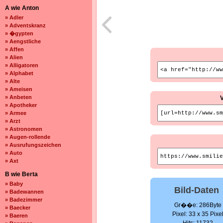
A wie Anton
» Adler
» Adventskranz
» �gypten
» Aengstliche
» Affen
» Alien
» Alligatoren
» Alphabet
» Alte
» Ameisen
» Anbeten
» Apotheker
» Armee
» Arzt
» Astronomen
» Augen-rollende
» Ausrufungszeichen
» Auto
» Axt
B wie Berta
» Baby
Bild-Daten
» Badewannen
» Badezimmer
Gr��e: 286Byte
» Baecker
Pixel: 33 x 35 Pixe
» Baeren