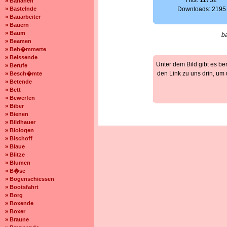
Hits: 11732
» Bananen
» Bastelnde
Downloads: 2195
» Bauarbeiter
» Bauern
» Baum
b
» Beamen
» Beh�mmerte
» Beissende
Unter dem Bild gibt es be
» Berufe
den Link zu uns drin, um
» Besch�mte
» Betende
» Bett
» Bewerfen
» Biber
» Bienen
» Bildhauer
» Biologen
» Bischoff
» Blaue
» Blitze
» Blumen
» B�se
» Bogenschiessen
» Bootsfahrt
» Borg
» Boxende
» Boxer
» Braune