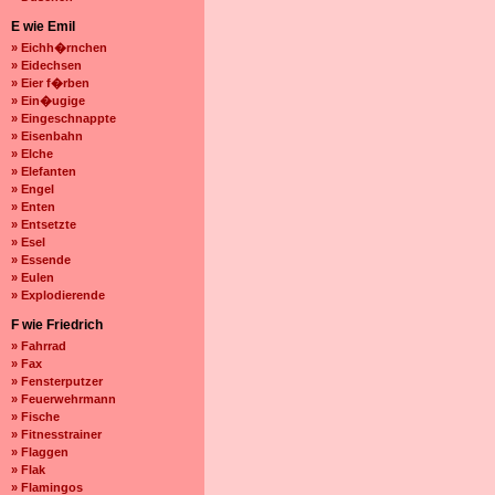
E wie Emil
» Eichh�rnchen
» Eidechsen
» Eier f�rben
» Ein�ugige
» Eingeschnappte
» Eisenbahn
» Elche
» Elefanten
» Engel
» Enten
» Entsetzte
» Esel
» Essende
» Eulen
» Explodierende
F wie Friedrich
» Fahrrad
» Fax
» Fensterputzer
» Feuerwehrmann
» Fische
» Fitnesstrainer
» Flaggen
» Flak
» Flamingos