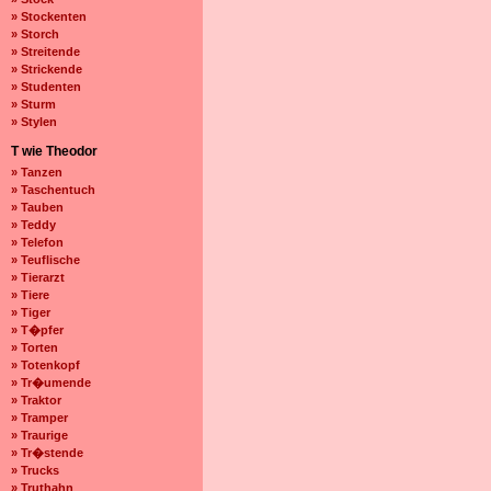
» Stockenten
» Storch
» Streitende
» Strickende
» Studenten
» Sturm
» Stylen
T wie Theodor
» Tanzen
» Taschentuch
» Tauben
» Teddy
» Telefon
» Teuflische
» Tierarzt
» Tiere
» Tiger
» T�pfer
» Torten
» Totenkopf
» Tr�umende
» Traktor
» Tramper
» Traurige
» Tr�stende
» Trucks
» Truthahn