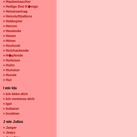
» Haubentaucher
» Heilige Drei K�nige
» Heiratsantrag
» Heissluftballons
» Helikopter
» Herzen
» Heulende
» Hexen
» Hirten
» Hochzeit
» Holzhackende
» H�pfende
» Hufeisen
» Huhn
» Hummer
» Hunde
» Hut
I wie Ida
» Ich-liebe-dich
» Ich-vermisse-dich
» Igel
» Indianer
» Insekten
J wie Julius
» Jaeger
» Jeeps