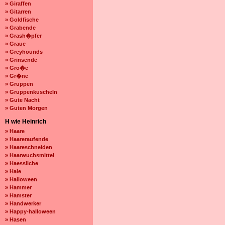
» Giraffen
» Gitarren
» Goldfische
» Grabende
» Grash�pfer
» Graue
» Greyhounds
» Grinsende
» Gro�e
» Gr�ne
» Gruppen
» Gruppenkuscheln
» Gute Nacht
» Guten Morgen
H wie Heinrich
» Haare
» Haareraufende
» Haareschneiden
» Haarwuchsmittel
» Haessliche
» Haie
» Halloween
» Hammer
» Hamster
» Handwerker
» Happy-halloween
» Hasen