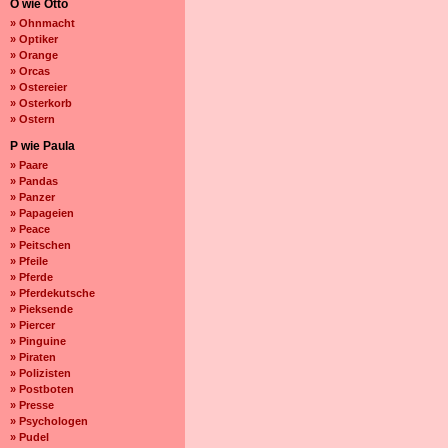
O wie Otto
» Ohnmacht
» Optiker
» Orange
» Orcas
» Ostereier
» Osterkorb
» Ostern
P wie Paula
» Paare
» Pandas
» Panzer
» Papageien
» Peace
» Peitschen
» Pfeile
» Pferde
» Pferdekutsche
» Pieksende
» Piercer
» Pinguine
» Piraten
» Polizisten
» Postboten
» Presse
» Psychologen
» Pudel