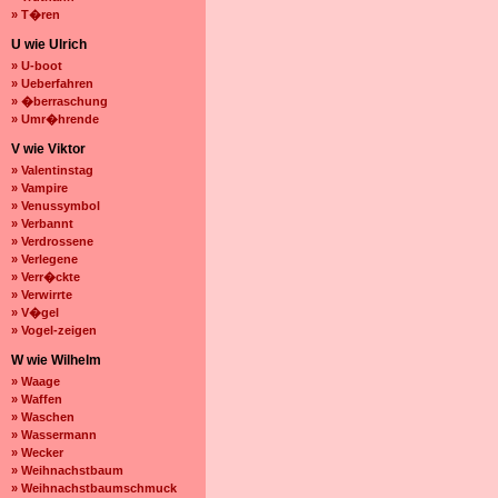
» T�ren
U wie Ulrich
» U-boot
» Ueberfahren
» �berraschung
» Umr�hrende
V wie Viktor
» Valentinstag
» Vampire
» Venussymbol
» Verbannt
» Verdrossene
» Verlegene
» Verr�ckte
» Verwirrte
» V�gel
» Vogel-zeigen
W wie Wilhelm
» Waage
» Waffen
» Waschen
» Wassermann
» Wecker
» Weihnachstbaum
» Weihnachstbaumschmuck