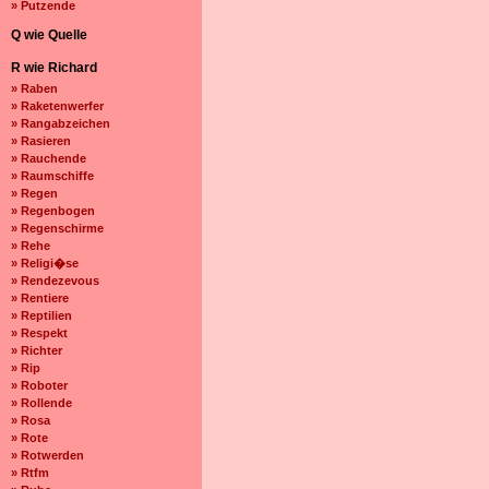
» Putzende
Q wie Quelle
R wie Richard
» Raben
» Raketenwerfer
» Rangabzeichen
» Rasieren
» Rauchende
» Raumschiffe
» Regen
» Regenbogen
» Regenschirme
» Rehe
» Religi�se
» Rendezevous
» Rentiere
» Reptilien
» Respekt
» Richter
» Rip
» Roboter
» Rollende
» Rosa
» Rote
» Rotwerden
» Rtfm