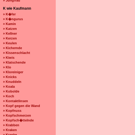
» Jungfrau
K wie Kaufmann
» K�fer
» K�ngurus
» Kamin
» Katzen
» Kellner
» Kerzen
» Keulen
» Kichernde
» Kissenschlacht
» Kiwis
» Klatschende
» Klo
» Kloreiniger
» Knicks
» Knuddeln
» Koala
» Kobolde
» Koch
» Kontaktlinsen
» Kopf gegen die Wand
» Kopfnuss
» Kopfschmerzen
» Kopfsch�ttelnde
» Krabben
» Kraken
» Kranke