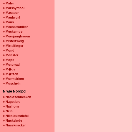
» Maler
» Marssymbol
» Masseur
» Maulwurf
» Maus
» Mechatroniker
» Meckernde
» Meerjungfrauen
» Mistelzweig
» Mittelfinger
» Mond
» Monster
» Mops
» Motorrad
» M�de
» M�tzen
» Murmeltiere
» Muscheln
N wie Nordpol
» Nacktschnecken
» Nagetiere
» Nashorn
» Nein
» Nikolausstiefel
» Nuckelnde
» Nussknacker