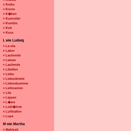
» Krebs
» Krone
» K�ken
» Kuenstler
» Kuerbis
» Kuh
» Kuss
L wie Ludwig
» La-ola
» Labor
» Lachende
» Lamas
» Laufende
» Libellen
» Liebe
» Liebesbriefe
» Liebeskummer
» Lieferanten
» Lila
» Lippen
» L�we
» Lokf�hrer
» Luftballon
» Lupe
M wie Martha
» Mahlzeit