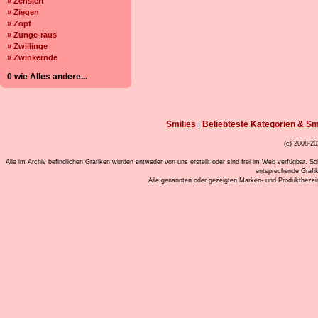
» Zensiert
» Ziegen
» Zopf
» Zunge-raus
» Zwillinge
» Zwinkernde
0 wie Alles andere...
Smilies
|
Beliebteste Kategorien & Sm
(c) 2008-20
Alle im Archiv befindlichen Grafiken wurden entweder von uns erstellt oder sind frei im Web verfügbar. So
entsprechende Grafi
Alle genannten oder gezeigten Marken- und Produktbeze