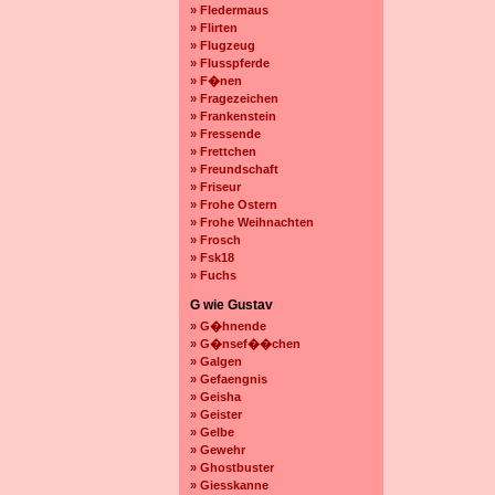
» Fledermaus
» Flirten
» Flugzeug
» Flusspferde
» F�nen
» Fragezeichen
» Frankenstein
» Fressende
» Frettchen
» Freundschaft
» Friseur
» Frohe Ostern
» Frohe Weihnachten
» Frosch
» Fsk18
» Fuchs
G wie Gustav
» G�hnende
» G�nsef��chen
» Galgen
» Gefaengnis
» Geisha
» Geister
» Gelbe
» Gewehr
» Ghostbuster
» Giesskanne