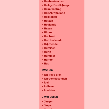
» Haubentaucher
» Heilige Drei K�nige
» Heiratsantrag
» Heissluftballons
» Helikopter
» Herzen
» Heulende
» Hexen
» Hirten
» Hochzeit
» Holzhackende
» H�pfende
» Hufeisen
» Huhn
» Hummer
» Hunde
» Hut
I wie Ida
» Ich-liebe-dich
» Ich-vermisse-dich
» Igel
» Indianer
» Insekten
J wie Julius
» Jaeger
» Jeeps