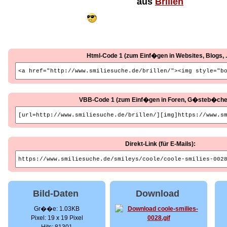
aus
Brillen
Html-Code 1 (zum Einf�gen in Websites, Blogs, ..
VBB-Code 1 (zum Einf�gen in Foren, G�steb�cher, 
Direkt-Link (für E-Mails):
Bild-Daten
Download
Gr��e: 1.03KB
Pixel: 19 x 19 Pixel