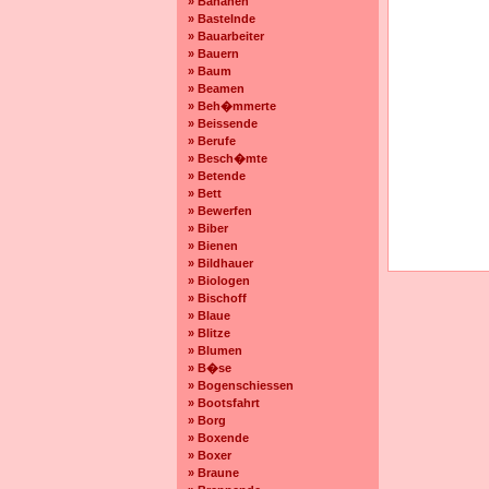
» Bananen
» Bastelnde
» Bauarbeiter
» Bauern
» Baum
» Beamen
» Beh�mmerte
» Beissende
» Berufe
» Besch�mte
» Betende
» Bett
» Bewerfen
» Biber
» Bienen
» Bildhauer
» Biologen
» Bischoff
» Blaue
» Blitze
» Blumen
» B�se
» Bogenschiessen
» Bootsfahrt
» Borg
» Boxende
» Boxer
» Braune