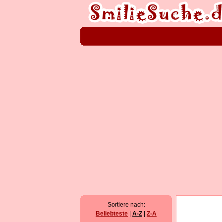
Sortiere nach:
Beliebteste
|
A-Z
|
Z-A