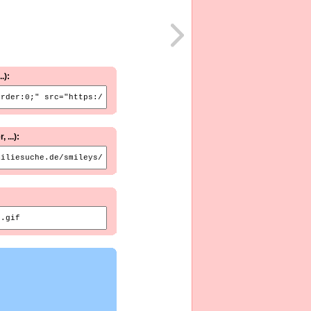
.):
...):