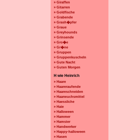
» Giraffen
» Gitarren
» Goldfische
» Grabende
» Grash�pfer
» Graue
» Greyhounds
» Grinsende
» Gro�e
» Gr�ne
» Gruppen
» Gruppenkuscheln
» Gute Nacht
» Guten Morgen
H wie Heinrich
» Haare
» Haareraufende
» Haareschneiden
» Haarwuchsmittel
» Haessliche
» Haie
» Halloween
» Hammer
» Hamster
» Handwerker
» Happy-halloween
» Hasen