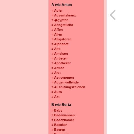
A wie Anton
» Adler
» Adventskranz
» �gypten
» Aengstliche
» Affen
» Alien
» Alligatoren
» Alphabet
» Alte
» Ameisen
» Anbeten
» Apotheker
» Armee
» Arzt
» Astronomen
» Augen-rollende
» Ausrufungszeichen
» Auto
» Axt
B wie Berta
» Baby
» Badewannen
» Badezimmer
» Baecker
» Baeren