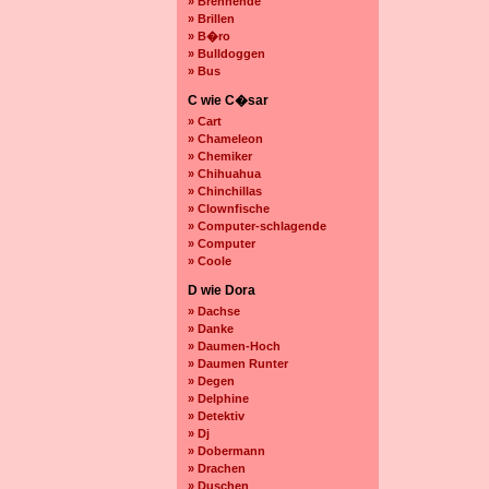
» Brennende
» Brillen
» B�ro
» Bulldoggen
» Bus
C wie C�sar
» Cart
» Chameleon
» Chemiker
» Chihuahua
» Chinchillas
» Clownfische
» Computer-schlagende
» Computer
» Coole
D wie Dora
» Dachse
» Danke
» Daumen-Hoch
» Daumen Runter
» Degen
» Delphine
» Detektiv
» Dj
» Dobermann
» Drachen
» Duschen