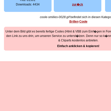
Hits: 81301
Downloads: 4434
zur�ck
coole-smilies-0028.gif
befindet sich in diesen Katego
Brillen
Coole
Unter dem Bild gibt es bereits fertige Codes (Html & VBB zum Einf�gen in Foren
den Link zu uns drin, um unseren Service zu unterst�tzen. Denn nur so k�nne
& Cliparts kostenlos anbieten.
Einfach anklicken & kopieren!