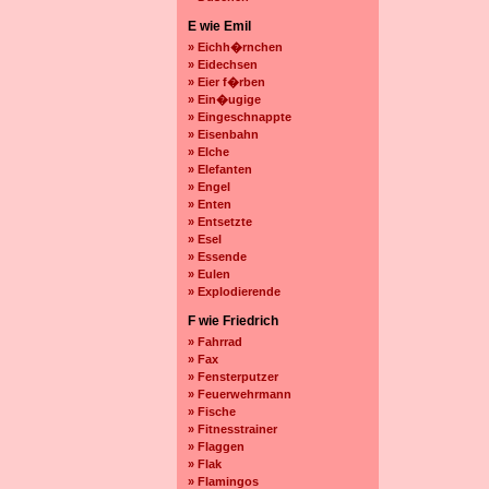
E wie Emil
» Eichh�rnchen
» Eidechsen
» Eier f�rben
» Ein�ugige
» Eingeschnappte
» Eisenbahn
» Elche
» Elefanten
» Engel
» Enten
» Entsetzte
» Esel
» Essende
» Eulen
» Explodierende
F wie Friedrich
» Fahrrad
» Fax
» Fensterputzer
» Feuerwehrmann
» Fische
» Fitnesstrainer
» Flaggen
» Flak
» Flamingos