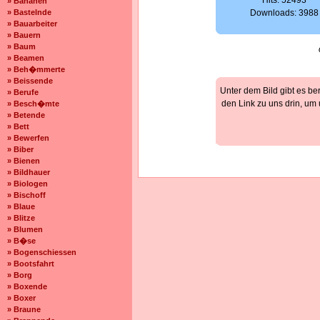
Hits: 52493
» Bananen
» Bastelnde
Downloads: 3988
» Bauarbeiter
» Bauern
» Baum
» Beamen
» Beh�mmerte
» Beissende
Unter dem Bild gibt es be
» Berufe
den Link zu uns drin, um
» Besch�mte
» Betende
» Bett
» Bewerfen
» Biber
» Bienen
» Bildhauer
» Biologen
» Bischoff
» Blaue
» Blitze
» Blumen
» B�se
» Bogenschiessen
» Bootsfahrt
» Borg
» Boxende
» Boxer
» Braune