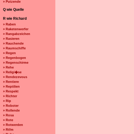
» Putzende
Q wie Quelle
R wie Richard
» Raben
» Raketenwerfer
» Rangabzeichen
» Rasieren
» Rauchende
» Raumschiffe
» Regen
» Regenbogen
» Regenschirme
» Rehe
» Religi�se
» Rendezevous
» Rentiere
» Reptilien
» Respekt
» Richter
» Rip
» Roboter
» Rollende
» Rosa
» Rote
» Rotwerden
» Rtfm