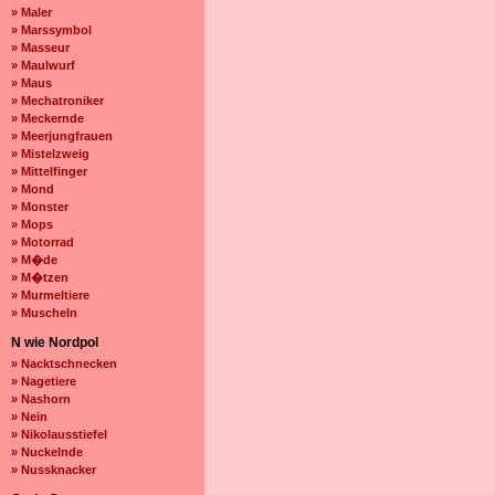
» Maler
» Marssymbol
» Masseur
» Maulwurf
» Maus
» Mechatroniker
» Meckernde
» Meerjungfrauen
» Mistelzweig
» Mittelfinger
» Mond
» Monster
» Mops
» Motorrad
» M�de
» M�tzen
» Murmeltiere
» Muscheln
N wie Nordpol
» Nacktschnecken
» Nagetiere
» Nashorn
» Nein
» Nikolausstiefel
» Nuckelnde
» Nussknacker