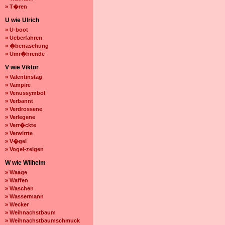
» T�ren
U wie Ulrich
» U-boot
» Ueberfahren
» �berraschung
» Umr�hrende
V wie Viktor
» Valentinstag
» Vampire
» Venussymbol
» Verbannt
» Verdrossene
» Verlegene
» Verr�ckte
» Verwirrte
» V�gel
» Vogel-zeigen
W wie Wilhelm
» Waage
» Waffen
» Waschen
» Wassermann
» Wecker
» Weihnachstbaum
» Weihnachstbaumschmuck