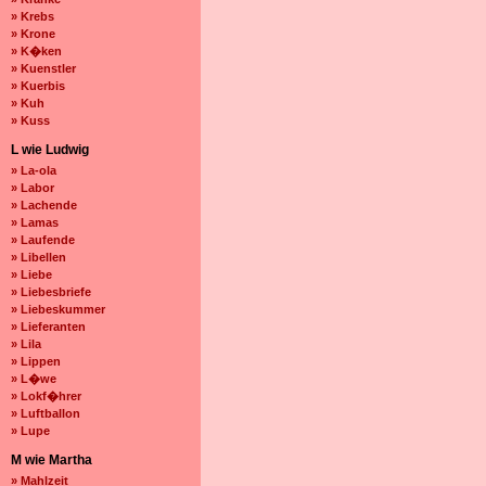
» Krebs
» Krone
» K�ken
» Kuenstler
» Kuerbis
» Kuh
» Kuss
L wie Ludwig
» La-ola
» Labor
» Lachende
» Lamas
» Laufende
» Libellen
» Liebe
» Liebesbriefe
» Liebeskummer
» Lieferanten
» Lila
» Lippen
» L�we
» Lokf�hrer
» Luftballon
» Lupe
M wie Martha
» Mahlzeit