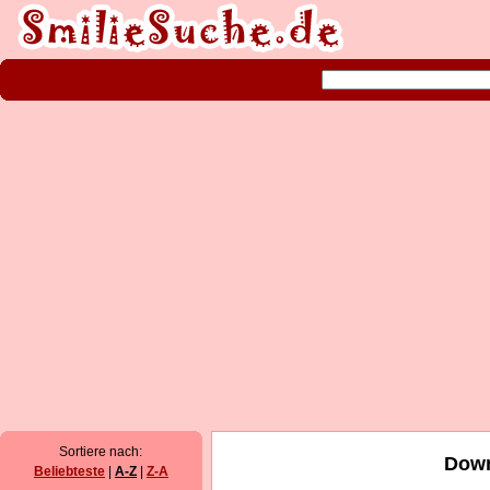
Sortiere nach:
Down
Beliebteste
|
A-Z
|
Z-A