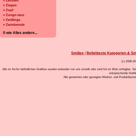
» Zensiert
» Ziegen
» Zopf
» Zunge-raus
» Zwillinge
» Zwinkernde
0 wie Alles andere...
Smilies
|
Beliebteste Kategorien & Sm
(c) 2008-20
Alle im Archiv befindlichen Grafiken wurden entweder von uns erstellt oder sind frei im Web verfügbar. So
entsprechende Grafi
Alle genannten oder gezeigten Marken- und Produktbeze