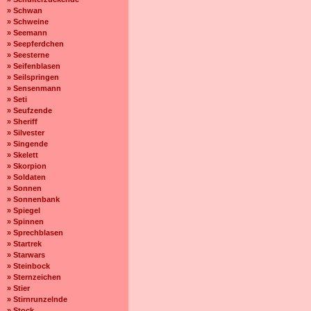
» Schwan
» Schweine
» Seemann
» Seepferdchen
» Seesterne
» Seifenblasen
» Seilspringen
» Sensenmann
» Seti
» Seufzende
» Sheriff
» Silvester
» Singende
» Skelett
» Skorpion
» Soldaten
» Sonnen
» Sonnenbank
» Spiegel
» Spinnen
» Sprechblasen
» Startrek
» Starwars
» Steinbock
» Sternzeichen
» Stier
» Stirnrunzelnde
» Stock