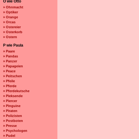
O wie Otto
» Ohnmacht
» Optiker
» Orange
» Orcas
» Ostereier
» Osterkorb
» Ostern
P wie Paula
» Paare
» Pandas
» Panzer
» Papageien
» Peace
» Peitschen
» Pfeile
» Pferde
» Pferdekutsche
» Pieksende
» Piercer
» Pinguine
» Piraten
» Polizisten
» Postboten
» Presse
» Psychologen
» Pudel