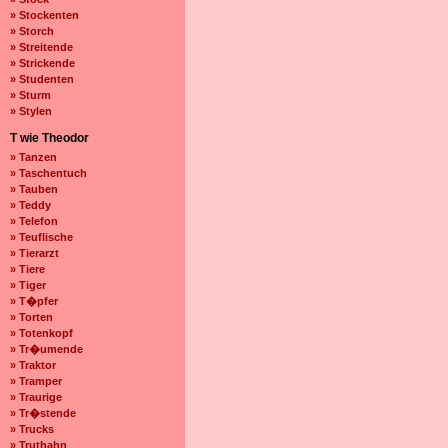
» Stockenten
» Storch
» Streitende
» Strickende
» Studenten
» Sturm
» Stylen
T wie Theodor
» Tanzen
» Taschentuch
» Tauben
» Teddy
» Telefon
» Teuflische
» Tierarzt
» Tiere
» Tiger
» T�pfer
» Torten
» Totenkopf
» Tr�umende
» Traktor
» Tramper
» Traurige
» Tr�stende
» Trucks
» Truthahn