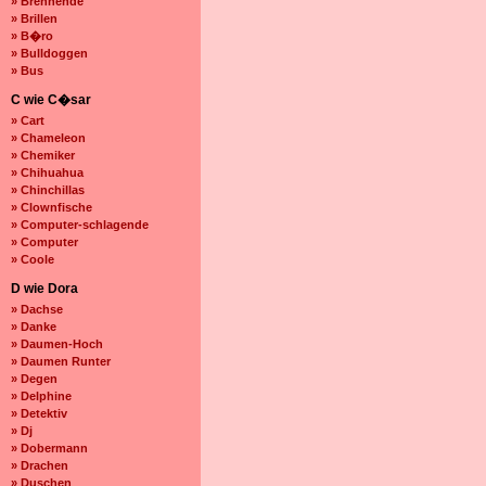
» Brennende
» Brillen
» B�ro
» Bulldoggen
» Bus
C wie C�sar
» Cart
» Chameleon
» Chemiker
» Chihuahua
» Chinchillas
» Clownfische
» Computer-schlagende
» Computer
» Coole
D wie Dora
» Dachse
» Danke
» Daumen-Hoch
» Daumen Runter
» Degen
» Delphine
» Detektiv
» Dj
» Dobermann
» Drachen
» Duschen