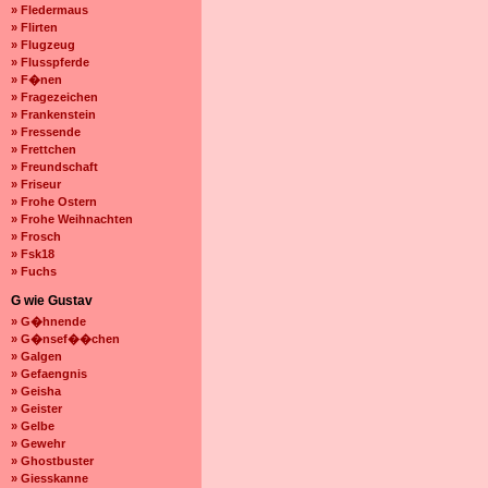
» Fledermaus
» Flirten
» Flugzeug
» Flusspferde
» F�nen
» Fragezeichen
» Frankenstein
» Fressende
» Frettchen
» Freundschaft
» Friseur
» Frohe Ostern
» Frohe Weihnachten
» Frosch
» Fsk18
» Fuchs
G wie Gustav
» G�hnende
» G�nsef��chen
» Galgen
» Gefaengnis
» Geisha
» Geister
» Gelbe
» Gewehr
» Ghostbuster
» Giesskanne