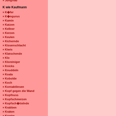
» Jungfrau
K wie Kaufmann
» K�fer
» K�ngurus
» Kamin
» Katzen
» Kellner
» Kerzen
» Keulen
» Kichernde
» Kissenschlacht
» Kiwis
» Klatschende
» Klo
» Kloreiniger
» Knicks
» Knuddeln
» Koala
» Kobolde
» Koch
» Kontaktlinsen
» Kopf gegen die Wand
» Kopfnuss
» Kopfschmerzen
» Kopfsch�ttelnde
» Krabben
» Kraken
» Kranke