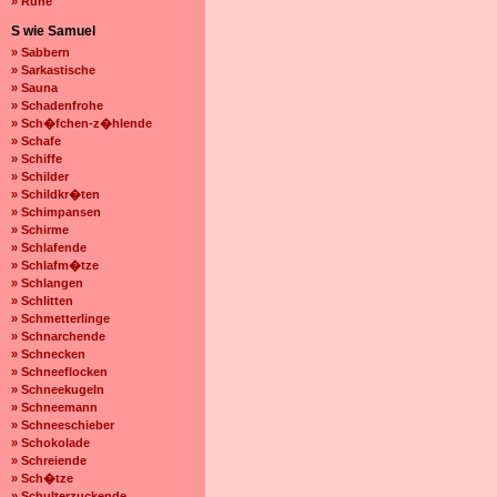
» Ruhe
S wie Samuel
» Sabbern
» Sarkastische
» Sauna
» Schadenfrohe
» Sch�fchen-z�hlende
» Schafe
» Schiffe
» Schilder
» Schildkr�ten
» Schimpansen
» Schirme
» Schlafende
» Schlafm�tze
» Schlangen
» Schlitten
» Schmetterlinge
» Schnarchende
» Schnecken
» Schneeflocken
» Schneekugeln
» Schneemann
» Schneeschieber
» Schokolade
» Schreiende
» Sch�tze
» Schulterzuckende