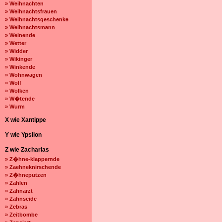
» Weihnachten
» Weihnachtsfrauen
» Weihnachtsgeschenke
» Weihnachtsmann
» Weinende
» Wetter
» Widder
» Wikinger
» Winkende
» Wohnwagen
» Wolf
» Wolken
» W�tende
» Wurm
X wie Xantippe
Y wie Ypsilon
Z wie Zacharias
» Z�hne-klappernde
» Zaehneknirschende
» Z�hneputzen
» Zahlen
» Zahnarzt
» Zahnseide
» Zebras
» Zeitbombe