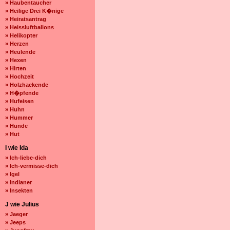
» Haubentaucher
» Heilige Drei K�nige
» Heiratsantrag
» Heissluftballons
» Helikopter
» Herzen
» Heulende
» Hexen
» Hirten
» Hochzeit
» Holzhackende
» H�pfende
» Hufeisen
» Huhn
» Hummer
» Hunde
» Hut
I wie Ida
» Ich-liebe-dich
» Ich-vermisse-dich
» Igel
» Indianer
» Insekten
J wie Julius
» Jaeger
» Jeeps