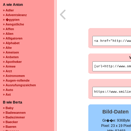
A wie Anton
» Adler
» Adventskranz
» �gypten
» Aengstliche
» Affen
» Alien
» Alligatoren
» Alphabet
» Alte
» Ameisen
» Anbeten
» Apotheker
» Armee
» Arzt
» Astronomen
» Augen-rollende
» Ausrufungszeichen
» Auto
» Axt
B wie Berta
» Baby
Bild-Daten
» Badewannen
» Badezimmer
Gr��e: 936Byte
» Baecker
Pixel: 23 x 19 Pixe
» Baeren