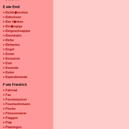
E wie Emil
» Eichh�rnchen
» Eidechsen
» Eier f�rben
» Ein�ugige
» Eingeschnappte
» Eisenbahn
» Elche
» Elefanten
» Engel
» Enten
» Entsetzte
» Esel
» Essende
» Eulen
» Explodierende
F wie Friedrich
» Fahrrad
» Fax
» Fensterputzer
» Feuerwehrmann
» Fische
» Fitnesstrainer
» Flaggen
» Flak
» Flamingos