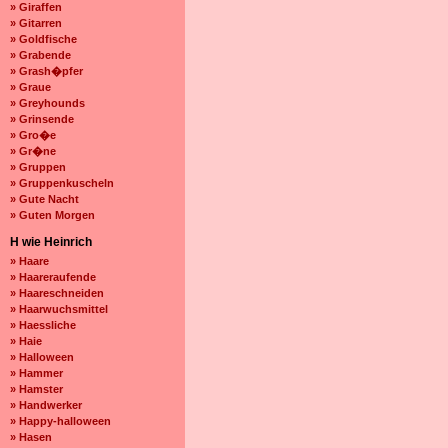
» Giraffen
» Gitarren
» Goldfische
» Grabende
» Grash�pfer
» Graue
» Greyhounds
» Grinsende
» Gro�e
» Gr�ne
» Gruppen
» Gruppenkuscheln
» Gute Nacht
» Guten Morgen
H wie Heinrich
» Haare
» Haareraufende
» Haareschneiden
» Haarwuchsmittel
» Haessliche
» Haie
» Halloween
» Hammer
» Hamster
» Handwerker
» Happy-halloween
» Hasen