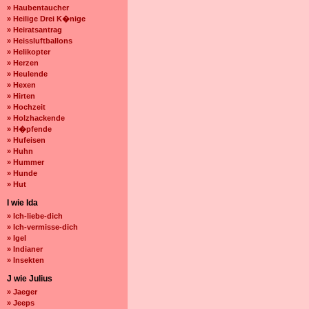
» Haubentaucher
» Heilige Drei K�nige
» Heiratsantrag
» Heissluftballons
» Helikopter
» Herzen
» Heulende
» Hexen
» Hirten
» Hochzeit
» Holzhackende
» H�pfende
» Hufeisen
» Huhn
» Hummer
» Hunde
» Hut
I wie Ida
» Ich-liebe-dich
» Ich-vermisse-dich
» Igel
» Indianer
» Insekten
J wie Julius
» Jaeger
» Jeeps