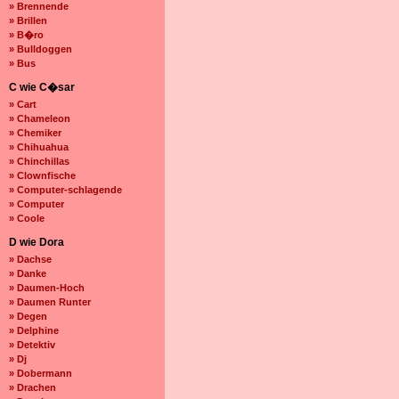
» Brennende
» Brillen
» B�ro
» Bulldoggen
» Bus
C wie C�sar
» Cart
» Chameleon
» Chemiker
» Chihuahua
» Chinchillas
» Clownfische
» Computer-schlagende
» Computer
» Coole
D wie Dora
» Dachse
» Danke
» Daumen-Hoch
» Daumen Runter
» Degen
» Delphine
» Detektiv
» Dj
» Dobermann
» Drachen