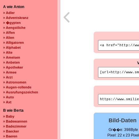
A wie Anton
» Adler
» Adventskranz
» �gypten
» Aengstliche
» Affen
» Alien
» Alligatoren
» Alphabet
» Alte
» Ameisen
» Anbeten
» Apotheker
» Armee
» Arzt
» Astronomen
» Augen-rollende
» Ausrufungszeichen
» Auto
» Axt
B wie Berta
» Baby
Bild-Daten
» Badewannen
» Badezimmer
Gr��e: 398Byte
» Baecker
Pixel: 22 x 23 Pixe
» Baeren