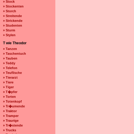
» Stock
» Stockenten
» Storch
» Streitende
» Strickende
» Studenten
» Sturm
» Stylen
T wie Theodor
» Tanzen
» Taschentuch
» Tauben
» Teddy
» Telefon
» Teuflische
» Tierarzt
» Tiere
» Tiger
» T�pfer
» Torten
» Totenkopf
» Tr�umende
» Traktor
» Tramper
» Traurige
» Tr�stende
» Trucks