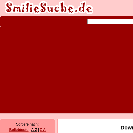
Sortiere nach:
Down
Beliebteste
|
A-Z
|
Z-A