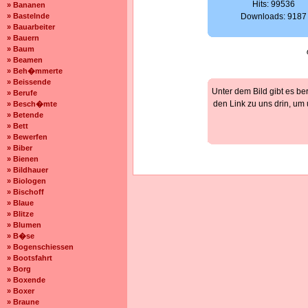
Hits: 99536
» Bananen
» Bastelnde
Downloads: 9187
» Bauarbeiter
» Bauern
» Baum
» Beamen
» Beh�mmerte
» Beissende
Unter dem Bild gibt es be
» Berufe
den Link zu uns drin, um
» Besch�mte
» Betende
» Bett
» Bewerfen
» Biber
» Bienen
» Bildhauer
» Biologen
» Bischoff
» Blaue
» Blitze
» Blumen
» B�se
» Bogenschiessen
» Bootsfahrt
» Borg
» Boxende
» Boxer
» Braune