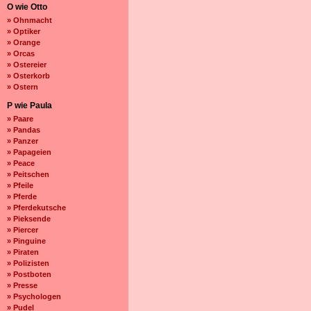
O wie Otto
» Ohnmacht
» Optiker
» Orange
» Orcas
» Ostereier
» Osterkorb
» Ostern
P wie Paula
» Paare
» Pandas
» Panzer
» Papageien
» Peace
» Peitschen
» Pfeile
» Pferde
» Pferdekutsche
» Pieksende
» Piercer
» Pinguine
» Piraten
» Polizisten
» Postboten
» Presse
» Psychologen
» Pudel