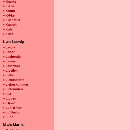
» Kranke
» Krebs
» Krone
» K�ken
» Kuenstler
» Kuerbis
» Kuh
» Kuss
L wie Ludwig
» La-ola
» Labor
» Lachende
» Lamas
» Laufende
» Libellen
» Liebe
» Liebesbriefe
» Liebeskummer
» Lieferanten
» Lila
» Lippen
» L�we
» Lokf�hrer
» Luftballon
» Lupe
M wie Martha