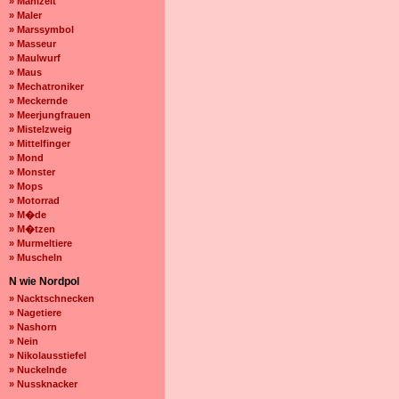
» Mahlzeit
» Maler
» Marssymbol
» Masseur
» Maulwurf
» Maus
» Mechatroniker
» Meckernde
» Meerjungfrauen
» Mistelzweig
» Mittelfinger
» Mond
» Monster
» Mops
» Motorrad
» M�de
» M�tzen
» Murmeltiere
» Muscheln
N wie Nordpol
» Nacktschnecken
» Nagetiere
» Nashorn
» Nein
» Nikolausstiefel
» Nuckelnde
» Nussknacker