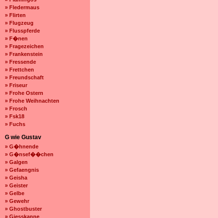
» Fledermaus
» Flirten
» Flugzeug
» Flusspferde
» F�nen
» Fragezeichen
» Frankenstein
» Fressende
» Frettchen
» Freundschaft
» Friseur
» Frohe Ostern
» Frohe Weihnachten
» Frosch
» Fsk18
» Fuchs
G wie Gustav
» G�hnende
» G�nsef��chen
» Galgen
» Gefaengnis
» Geisha
» Geister
» Gelbe
» Gewehr
» Ghostbuster
» Giesskanne