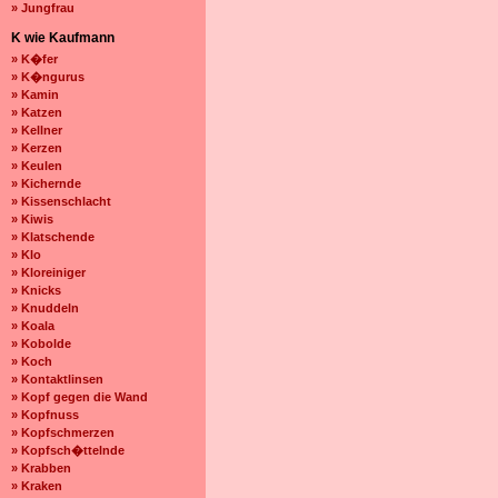
» Jungfrau
K wie Kaufmann
» K�fer
» K�ngurus
» Kamin
» Katzen
» Kellner
» Kerzen
» Keulen
» Kichernde
» Kissenschlacht
» Kiwis
» Klatschende
» Klo
» Kloreiniger
» Knicks
» Knuddeln
» Koala
» Kobolde
» Koch
» Kontaktlinsen
» Kopf gegen die Wand
» Kopfnuss
» Kopfschmerzen
» Kopfsch�ttelnde
» Krabben
» Kraken