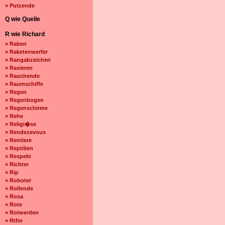
» Putzende
Q wie Quelle
R wie Richard
» Raben
» Raketenwerfer
» Rangabzeichen
» Rasieren
» Rauchende
» Raumschiffe
» Regen
» Regenbogen
» Regenschirme
» Rehe
» Religi�se
» Rendezevous
» Rentiere
» Reptilien
» Respekt
» Richter
» Rip
» Roboter
» Rollende
» Rosa
» Rote
» Rotwerden
» Rtfm