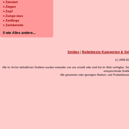
» Zensiert
» Ziegen
» Zopf
» Zunge-raus
» Zwillinge
» Zwinkernde
0 wie Alles andere...
Smilies
|
Beliebteste Kategorien & Sm
(c) 2008-20
Alle im Archiv befindlichen Grafiken wurden entweder von uns erstellt oder sind frei im Web verfügbar. So
entsprechende Grafi
Alle genannten oder gezeigten Marken- und Produktbeze