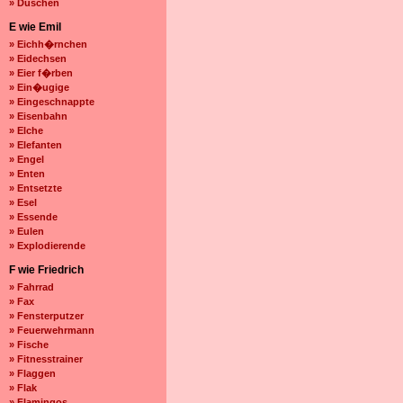
» Duschen
E wie Emil
» Eichh�rnchen
» Eidechsen
» Eier f�rben
» Ein�ugige
» Eingeschnappte
» Eisenbahn
» Elche
» Elefanten
» Engel
» Enten
» Entsetzte
» Esel
» Essende
» Eulen
» Explodierende
F wie Friedrich
» Fahrrad
» Fax
» Fensterputzer
» Feuerwehrmann
» Fische
» Fitnesstrainer
» Flaggen
» Flak
» Flamingos