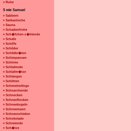
» Ruhe
S wie Samuel
» Sabbern
» Sarkastische
» Sauna
» Schadenfrohe
» Sch�fchen-z�hlende
» Schafe
» Schiffe
» Schilder
» Schildkr�ten
» Schimpansen
» Schirme
» Schlafende
» Schlafm�tze
» Schlangen
» Schlitten
» Schmetterlinge
» Schnarchende
» Schnecken
» Schneeflocken
» Schneekugeln
» Schneemann
» Schneeschieber
» Schokolade
» Schreiende
» Sch�tze