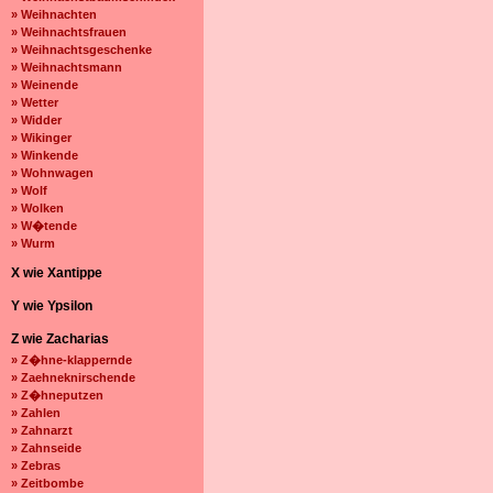
» Weihnachten
» Weihnachtsfrauen
» Weihnachtsgeschenke
» Weihnachtsmann
» Weinende
» Wetter
» Widder
» Wikinger
» Winkende
» Wohnwagen
» Wolf
» Wolken
» W�tende
» Wurm
X wie Xantippe
Y wie Ypsilon
Z wie Zacharias
» Z�hne-klappernde
» Zaehneknirschende
» Z�hneputzen
» Zahlen
» Zahnarzt
» Zahnseide
» Zebras
» Zeitbombe