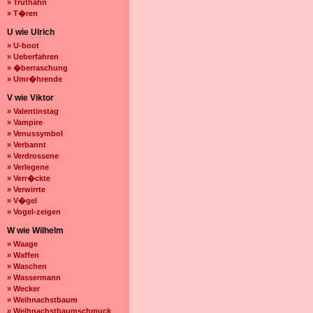
» Truthahn
» T�ren
U wie Ulrich
» U-boot
» Ueberfahren
» �berraschung
» Umr�hrende
V wie Viktor
» Valentinstag
» Vampire
» Venussymbol
» Verbannt
» Verdrossene
» Verlegene
» Verr�ckte
» Verwirrte
» V�gel
» Vogel-zeigen
W wie Wilhelm
» Waage
» Waffen
» Waschen
» Wassermann
» Wecker
» Weihnachstbaum
» Weihnachstbaumschmuck