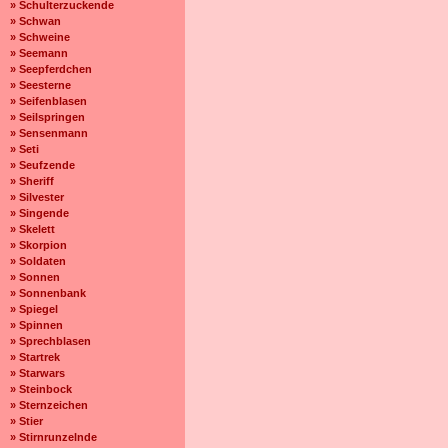
» Schulterzuckende
» Schwan
» Schweine
» Seemann
» Seepferdchen
» Seesterne
» Seifenblasen
» Seilspringen
» Sensenmann
» Seti
» Seufzende
» Sheriff
» Silvester
» Singende
» Skelett
» Skorpion
» Soldaten
» Sonnen
» Sonnenbank
» Spiegel
» Spinnen
» Sprechblasen
» Startrek
» Starwars
» Steinbock
» Sternzeichen
» Stier
» Stirnrunzelnde