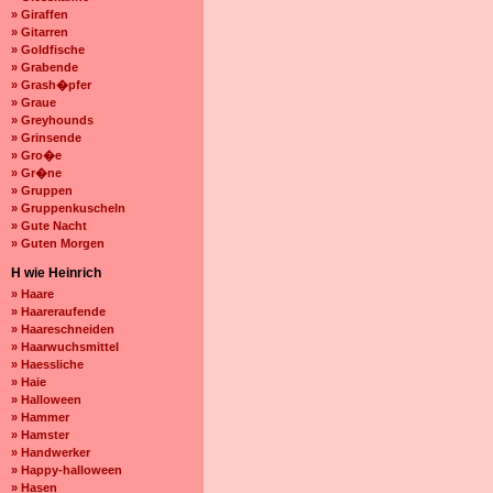
» Giraffen
» Gitarren
» Goldfische
» Grabende
» Grash�pfer
» Graue
» Greyhounds
» Grinsende
» Gro�e
» Gr�ne
» Gruppen
» Gruppenkuscheln
» Gute Nacht
» Guten Morgen
H wie Heinrich
» Haare
» Haareraufende
» Haareschneiden
» Haarwuchsmittel
» Haessliche
» Haie
» Halloween
» Hammer
» Hamster
» Handwerker
» Happy-halloween
» Hasen