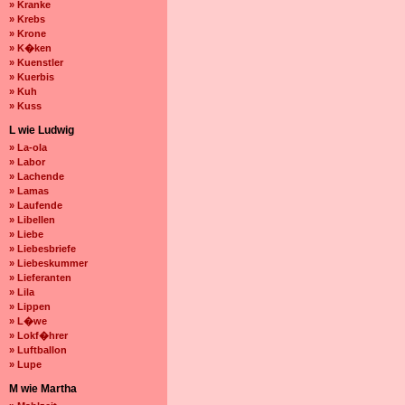
» Kranke
» Krebs
» Krone
» K�ken
» Kuenstler
» Kuerbis
» Kuh
» Kuss
L wie Ludwig
» La-ola
» Labor
» Lachende
» Lamas
» Laufende
» Libellen
» Liebe
» Liebesbriefe
» Liebeskummer
» Lieferanten
» Lila
» Lippen
» L�we
» Lokf�hrer
» Luftballon
» Lupe
M wie Martha