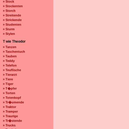
» Stock
» Stockenten
» Storch
» Streitende
» Strickende
» Studenten
» Sturm
» Stylen
T wie Theodor
» Tanzen
» Taschentuch
» Tauben
» Teddy
» Telefon
» Teuflische
» Tierarzt
» Tiere
» Tiger
» T�pfer
» Torten
» Totenkopf
» Tr�umende
» Traktor
» Tramper
» Traurige
» Tr�stende
» Trucks