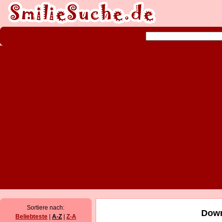
Sortiere nach:
Down
Beliebteste
|
A-Z
|
Z-A