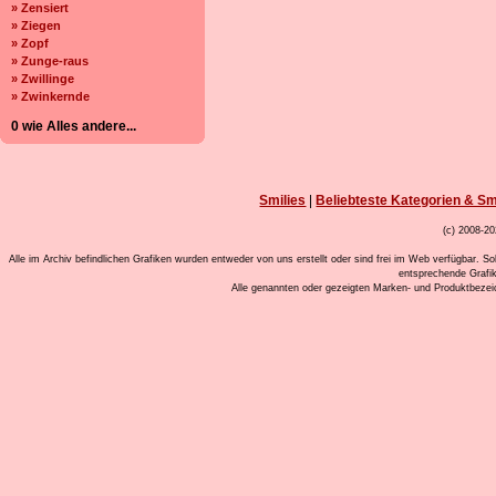
» Zensiert
» Ziegen
» Zopf
» Zunge-raus
» Zwillinge
» Zwinkernde
0 wie Alles andere...
Smilies
|
Beliebteste Kategorien & Sm
(c) 2008-20
Alle im Archiv befindlichen Grafiken wurden entweder von uns erstellt oder sind frei im Web verfügbar. So
entsprechende Grafi
Alle genannten oder gezeigten Marken- und Produktbeze