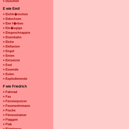
» Duschen
E wie Emil
» Eichh�rnchen
» Eidechsen
» Eier f�rben
» Ein�ugige
» Eingeschnappte
» Eisenbahn
» Elche
» Elefanten
» Engel
» Enten
» Entsetzte
» Esel
» Essende
» Eulen
» Explodierende
F wie Friedrich
» Fahrrad
» Fax
» Fensterputzer
» Feuerwehrmann
» Fische
» Fitnesstrainer
» Flaggen
» Flak
» Flamingos