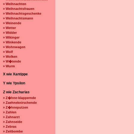
» Weihnachten
» Weihnachtsfrauen
» Weihnachtsgeschenke
» Weihnachtsmann
» Weinende
» Wetter
» Widder
» Wikinger
» Winkende
» Wohnwagen
» Wolf
» Wolken
» W�tende
» Wurm
X wie Xantippe
Y wie Ypsilon
Z wie Zacharias
» Z�hne-klappernde
» Zaehneknirschende
» Z�hneputzen
» Zahlen
» Zahnarzt
» Zahnseide
» Zebras
» Zeitbombe