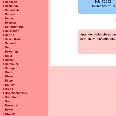
Hits: 30042
» Bananen
» Bastelnde
Downloads: 2104
» Bauarbeiter
» Bauern
» Baum
» Beamen
» Beh�mmerte
» Beissende
Unter dem Bild gibt es be
» Berufe
den Link zu uns drin, um
» Besch�mte
» Betende
» Bett
» Bewerfen
» Biber
» Bienen
» Bildhauer
» Biologen
» Bischoff
» Blaue
» Blitze
» Blumen
» B�se
» Bogenschiessen
» Bootsfahrt
» Borg
» Boxende
» Boxer
» Braune