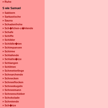
» Ruhe
S wie Samuel
» Sabbern
» Sarkastische
» Sauna
» Schadenfrohe
» Sch�fchen-z�hlende
» Schafe
» Schiffe
» Schilder
» Schildkr�ten
» Schimpansen
» Schirme
» Schlafende
» Schlafm�tze
» Schlangen
» Schlitten
» Schmetterlinge
» Schnarchende
» Schnecken
» Schneeflocken
» Schneekugeln
» Schneemann
» Schneeschieber
» Schokolade
» Schreiende
» Sch�tze