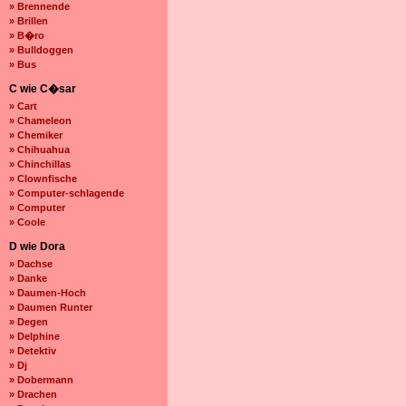
» Brennende
» Brillen
» B�ro
» Bulldoggen
» Bus
C wie C�sar
» Cart
» Chameleon
» Chemiker
» Chihuahua
» Chinchillas
» Clownfische
» Computer-schlagende
» Computer
» Coole
D wie Dora
» Dachse
» Danke
» Daumen-Hoch
» Daumen Runter
» Degen
» Delphine
» Detektiv
» Dj
» Dobermann
» Drachen