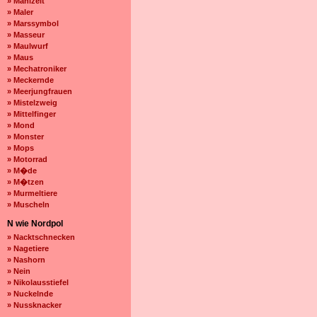
» Mahlzeit
» Maler
» Marssymbol
» Masseur
» Maulwurf
» Maus
» Mechatroniker
» Meckernde
» Meerjungfrauen
» Mistelzweig
» Mittelfinger
» Mond
» Monster
» Mops
» Motorrad
» M�de
» M�tzen
» Murmeltiere
» Muscheln
N wie Nordpol
» Nacktschnecken
» Nagetiere
» Nashorn
» Nein
» Nikolausstiefel
» Nuckelnde
» Nussknacker