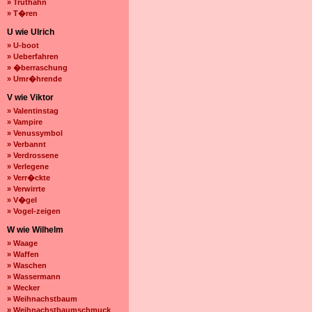
» Truthahn
» T�ren
U wie Ulrich
» U-boot
» Ueberfahren
» �berraschung
» Umr�hrende
V wie Viktor
» Valentinstag
» Vampire
» Venussymbol
» Verbannt
» Verdrossene
» Verlegene
» Verr�ckte
» Verwirrte
» V�gel
» Vogel-zeigen
W wie Wilhelm
» Waage
» Waffen
» Waschen
» Wassermann
» Wecker
» Weihnachstbaum
» Weihnachstbaumschmuck