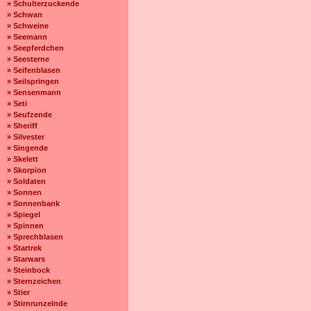
» Schulterzuckende
» Schwan
» Schweine
» Seemann
» Seepferdchen
» Seesterne
» Seifenblasen
» Seilspringen
» Sensenmann
» Seti
» Seufzende
» Sheriff
» Silvester
» Singende
» Skelett
» Skorpion
» Soldaten
» Sonnen
» Sonnenbank
» Spiegel
» Spinnen
» Sprechblasen
» Startrek
» Starwars
» Steinbock
» Sternzeichen
» Stier
» Stirnrunzelnde