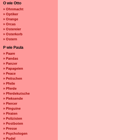
O wie Otto
» Ohnmacht
» Optiker
» Orange
» Orcas
» Ostereier
» Osterkorb
» Ostern
P wie Paula
» Paare
» Pandas
» Panzer
» Papageien
» Peace
» Peitschen
» Pfeile
» Pferde
» Pferdekutsche
» Pieksende
» Piercer
» Pinguine
» Piraten
» Polizisten
» Postboten
» Presse
» Psychologen
» Pudel