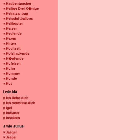
» Haubentaucher
» Heilige Drei K�nige
» Heiratsantrag
» Heissluftballons
» Helikopter
» Herzen
» Heulende
» Hexen
» Hirten
» Hochzeit
» Holzhackende
» H�pfende
» Hufeisen
» Huhn
» Hummer
» Hunde
» Hut
I wie Ida
» Ich-liebe-dich
» Ich-vermisse-dich
» Igel
» Indianer
» Insekten
J wie Julius
» Jaeger
» Jeeps