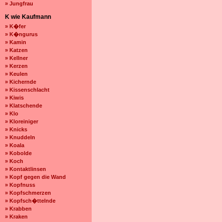
» Jungfrau
K wie Kaufmann
» K�fer
» K�ngurus
» Kamin
» Katzen
» Kellner
» Kerzen
» Keulen
» Kichernde
» Kissenschlacht
» Kiwis
» Klatschende
» Klo
» Kloreiniger
» Knicks
» Knuddeln
» Koala
» Kobolde
» Koch
» Kontaktlinsen
» Kopf gegen die Wand
» Kopfnuss
» Kopfschmerzen
» Kopfsch�ttelnde
» Krabben
» Kraken