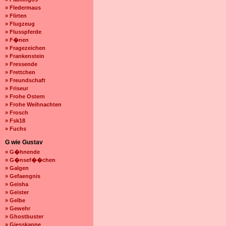
» Fledermaus
» Flirten
» Flugzeug
» Flusspferde
» F�nen
» Fragezeichen
» Frankenstein
» Fressende
» Frettchen
» Freundschaft
» Friseur
» Frohe Ostern
» Frohe Weihnachten
» Frosch
» Fsk18
» Fuchs
G wie Gustav
» G�hnende
» G�nsef��chen
» Galgen
» Gefaengnis
» Geisha
» Geister
» Gelbe
» Gewehr
» Ghostbuster
» Giesskanne