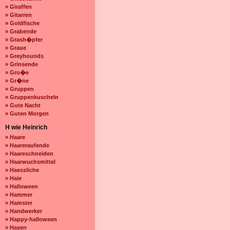
» Giraffen
» Gitarren
» Goldfische
» Grabende
» Grash�pfer
» Graue
» Greyhounds
» Grinsende
» Gro�e
» Gr�ne
» Gruppen
» Gruppenkuscheln
» Gute Nacht
» Guten Morgen
H wie Heinrich
» Haare
» Haareraufende
» Haareschneiden
» Haarwuchsmittel
» Haessliche
» Haie
» Halloween
» Hammer
» Hamster
» Handwerker
» Happy-halloween
» Hasen