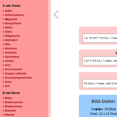
A wie Anton
» Adler
» Adventskranz
» �gypten
» Aengstliche
» Affen
» Alien
» Alligatoren
» Alphabet
» Alte
» Ameisen
» Anbeten
» Apotheker
» Armee
» Arzt
» Astronomen
» Augen-rollende
» Ausrufungszeichen
» Auto
» Axt
B wie Berta
» Baby
Bild-Daten
» Badewannen
» Badezimmer
Gr��e: 362Byte
» Baecker
Pixel: 15 x 15 Pixe
» Baeren