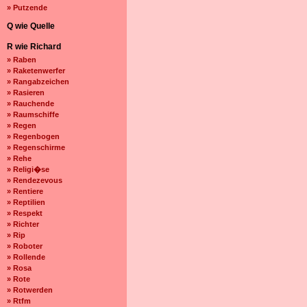
» Putzende
Q wie Quelle
R wie Richard
» Raben
» Raketenwerfer
» Rangabzeichen
» Rasieren
» Rauchende
» Raumschiffe
» Regen
» Regenbogen
» Regenschirme
» Rehe
» Religi�se
» Rendezevous
» Rentiere
» Reptilien
» Respekt
» Richter
» Rip
» Roboter
» Rollende
» Rosa
» Rote
» Rotwerden
» Rtfm