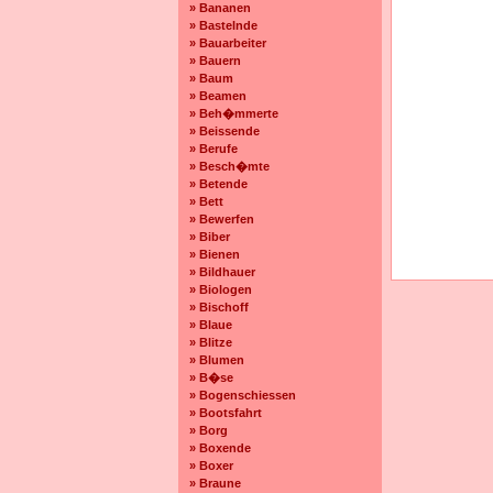
» Bananen
» Bastelnde
» Bauarbeiter
» Bauern
» Baum
» Beamen
» Beh�mmerte
» Beissende
» Berufe
» Besch�mte
» Betende
» Bett
» Bewerfen
» Biber
» Bienen
» Bildhauer
» Biologen
» Bischoff
» Blaue
» Blitze
» Blumen
» B�se
» Bogenschiessen
» Bootsfahrt
» Borg
» Boxende
» Boxer
» Braune