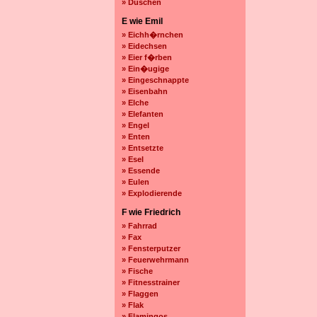
» Duschen
E wie Emil
» Eichh�rnchen
» Eidechsen
» Eier f�rben
» Ein�ugige
» Eingeschnappte
» Eisenbahn
» Elche
» Elefanten
» Engel
» Enten
» Entsetzte
» Esel
» Essende
» Eulen
» Explodierende
F wie Friedrich
» Fahrrad
» Fax
» Fensterputzer
» Feuerwehrmann
» Fische
» Fitnesstrainer
» Flaggen
» Flak
» Flamingos