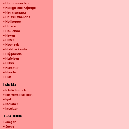
» Haubentaucher
» Heilige Drei K�nige
» Heiratsantrag
» Heissluftballons
» Helikopter
» Herzen
» Heulende
» Hexen
» Hirten
» Hochzeit
» Holzhackende
» H�pfende
» Hufeisen
» Huhn
» Hummer
» Hunde
» Hut
I wie Ida
» Ich-liebe-dich
» Ich-vermisse-dich
» Igel
» Indianer
» Insekten
J wie Julius
» Jaeger
» Jeeps