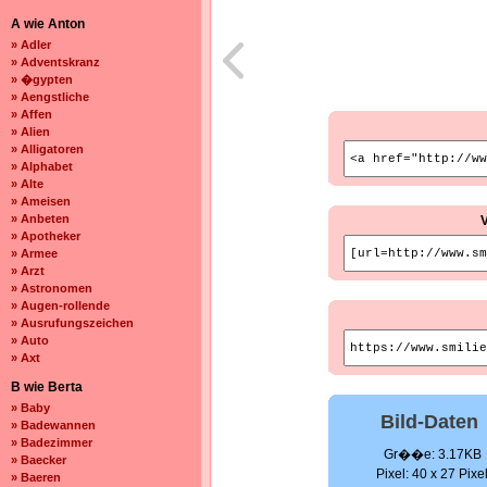
A wie Anton
» Adler
» Adventskranz
» �gypten
» Aengstliche
» Affen
» Alien
» Alligatoren
» Alphabet
» Alte
» Ameisen
» Anbeten
» Apotheker
» Armee
» Arzt
» Astronomen
» Augen-rollende
» Ausrufungszeichen
» Auto
» Axt
B wie Berta
» Baby
Bild-Daten
» Badewannen
» Badezimmer
Gr��e: 3.17KB
» Baecker
Pixel: 40 x 27 Pixe
» Baeren