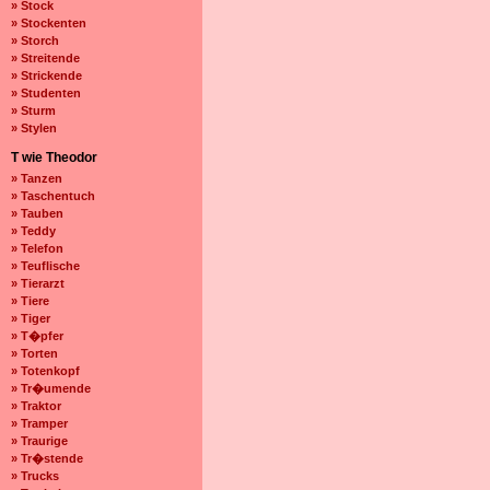
» Stock
» Stockenten
» Storch
» Streitende
» Strickende
» Studenten
» Sturm
» Stylen
T wie Theodor
» Tanzen
» Taschentuch
» Tauben
» Teddy
» Telefon
» Teuflische
» Tierarzt
» Tiere
» Tiger
» T�pfer
» Torten
» Totenkopf
» Tr�umende
» Traktor
» Tramper
» Traurige
» Tr�stende
» Trucks