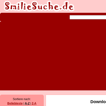
Sortiere nach:
Downloa
Beliebteste
|
A-Z
|
Z-A