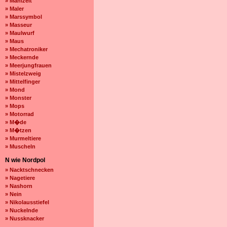
» Mahlzeit
» Maler
» Marssymbol
» Masseur
» Maulwurf
» Maus
» Mechatroniker
» Meckernde
» Meerjungfrauen
» Mistelzweig
» Mittelfinger
» Mond
» Monster
» Mops
» Motorrad
» M�de
» M�tzen
» Murmeltiere
» Muscheln
N wie Nordpol
» Nacktschnecken
» Nagetiere
» Nashorn
» Nein
» Nikolausstiefel
» Nuckelnde
» Nussknacker