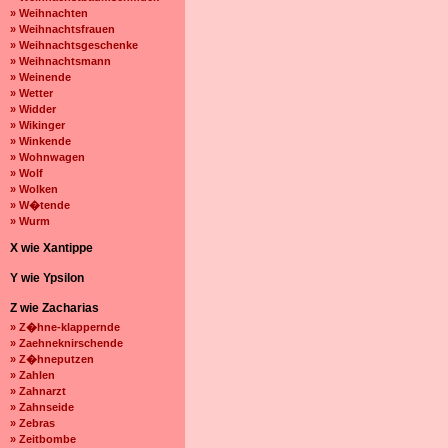
» Weihnachten
» Weihnachtsfrauen
» Weihnachtsgeschenke
» Weihnachtsmann
» Weinende
» Wetter
» Widder
» Wikinger
» Winkende
» Wohnwagen
» Wolf
» Wolken
» W�tende
» Wurm
X wie Xantippe
Y wie Ypsilon
Z wie Zacharias
» Z�hne-klappernde
» Zaehneknirschende
» Z�hneputzen
» Zahlen
» Zahnarzt
» Zahnseide
» Zebras
» Zeitbombe