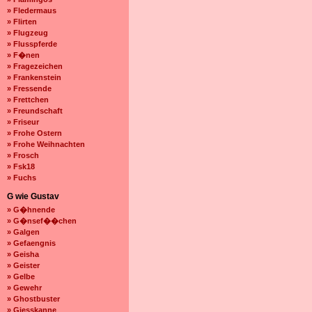
» Fledermaus
» Flirten
» Flugzeug
» Flusspferde
» F�nen
» Fragezeichen
» Frankenstein
» Fressende
» Frettchen
» Freundschaft
» Friseur
» Frohe Ostern
» Frohe Weihnachten
» Frosch
» Fsk18
» Fuchs
G wie Gustav
» G�hnende
» G�nsef��chen
» Galgen
» Gefaengnis
» Geisha
» Geister
» Gelbe
» Gewehr
» Ghostbuster
» Giesskanne