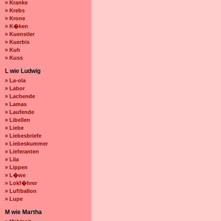
» Kranke
» Krebs
» Krone
» K�ken
» Kuenstler
» Kuerbis
» Kuh
» Kuss
L wie Ludwig
» La-ola
» Labor
» Lachende
» Lamas
» Laufende
» Libellen
» Liebe
» Liebesbriefe
» Liebeskummer
» Lieferanten
» Lila
» Lippen
» L�we
» Lokf�hrer
» Luftballon
» Lupe
M wie Martha