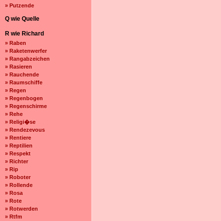
» Putzende
Q wie Quelle
R wie Richard
» Raben
» Raketenwerfer
» Rangabzeichen
» Rasieren
» Rauchende
» Raumschiffe
» Regen
» Regenbogen
» Regenschirme
» Rehe
» Religi�se
» Rendezevous
» Rentiere
» Reptilien
» Respekt
» Richter
» Rip
» Roboter
» Rollende
» Rosa
» Rote
» Rotwerden
» Rtfm