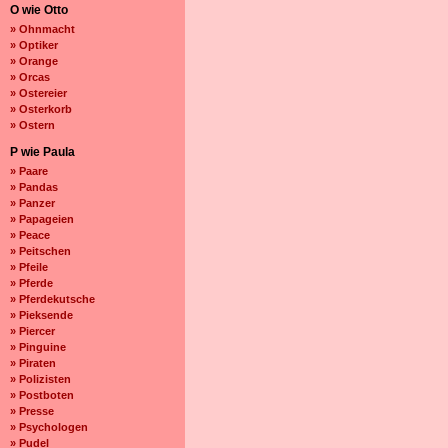
O wie Otto
» Ohnmacht
» Optiker
» Orange
» Orcas
» Ostereier
» Osterkorb
» Ostern
P wie Paula
» Paare
» Pandas
» Panzer
» Papageien
» Peace
» Peitschen
» Pfeile
» Pferde
» Pferdekutsche
» Pieksende
» Piercer
» Pinguine
» Piraten
» Polizisten
» Postboten
» Presse
» Psychologen
» Pudel