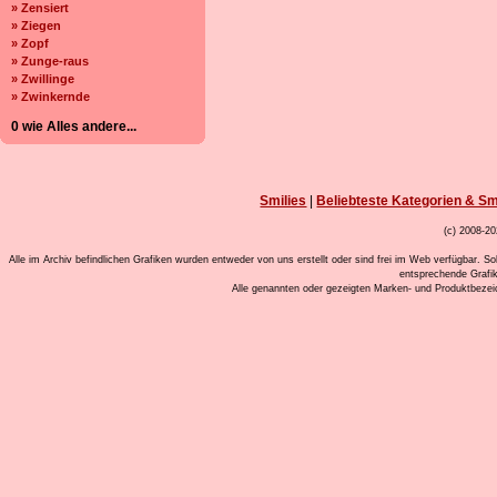
» Zensiert
» Ziegen
» Zopf
» Zunge-raus
» Zwillinge
» Zwinkernde
0 wie Alles andere...
Smilies
|
Beliebteste Kategorien & Sm
(c) 2008-20
Alle im Archiv befindlichen Grafiken wurden entweder von uns erstellt oder sind frei im Web verfügbar. So
entsprechende Grafi
Alle genannten oder gezeigten Marken- und Produktbeze