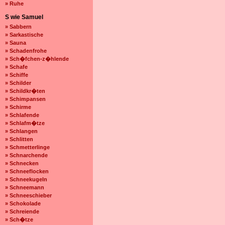
» Ruhe
S wie Samuel
» Sabbern
» Sarkastische
» Sauna
» Schadenfrohe
» Sch�fchen-z�hlende
» Schafe
» Schiffe
» Schilder
» Schildkr�ten
» Schimpansen
» Schirme
» Schlafende
» Schlafm�tze
» Schlangen
» Schlitten
» Schmetterlinge
» Schnarchende
» Schnecken
» Schneeflocken
» Schneekugeln
» Schneemann
» Schneeschieber
» Schokolade
» Schreiende
» Sch�tze