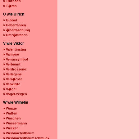
» Truthahn
» T�ren
U wie Ulrich
» U-boot
» Ueberfahren
» �berraschung
» Umr�hrende
V wie Viktor
» Valentinstag
» Vampire
» Venussymbol
» Verbannt
» Verdrossene
» Verlegene
» Verr�ckte
» Verwirrte
» V�gel
» Vogel-zeigen
W wie Wilhelm
» Waage
» Waffen
» Waschen
» Wassermann
» Wecker
» Weihnachstbaum
» Weihnachstbaumschmuck