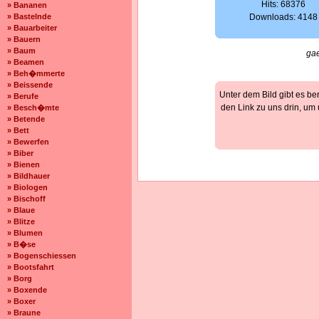
Hits: 68376
» Bananen
» Bastelnde
Downloads: 4148
» Bauarbeiter
» Bauern
» Baum
gae
» Beamen
» Beh�mmerte
» Beissende
Unter dem Bild gibt es be
» Berufe
den Link zu uns drin, um
» Besch�mte
» Betende
» Bett
» Bewerfen
» Biber
» Bienen
» Bildhauer
» Biologen
» Bischoff
» Blaue
» Blitze
» Blumen
» B�se
» Bogenschiessen
» Bootsfahrt
» Borg
» Boxende
» Boxer
» Braune