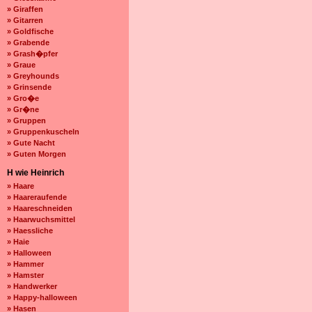
» Giraffen
» Gitarren
» Goldfische
» Grabende
» Grash�pfer
» Graue
» Greyhounds
» Grinsende
» Gro�e
» Gr�ne
» Gruppen
» Gruppenkuscheln
» Gute Nacht
» Guten Morgen
H wie Heinrich
» Haare
» Haareraufende
» Haareschneiden
» Haarwuchsmittel
» Haessliche
» Haie
» Halloween
» Hammer
» Hamster
» Handwerker
» Happy-halloween
» Hasen