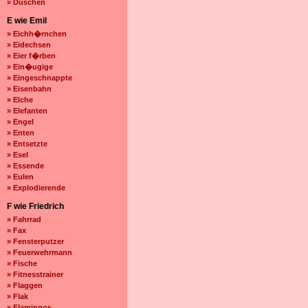
» Duschen
E wie Emil
» Eichh�rnchen
» Eidechsen
» Eier f�rben
» Ein�ugige
» Eingeschnappte
» Eisenbahn
» Elche
» Elefanten
» Engel
» Enten
» Entsetzte
» Esel
» Essende
» Eulen
» Explodierende
F wie Friedrich
» Fahrrad
» Fax
» Fensterputzer
» Feuerwehrmann
» Fische
» Fitnesstrainer
» Flaggen
» Flak
» Flamingos