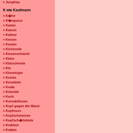
» Jungfrau
K wie Kaufmann
» K�fer
» K�ngurus
» Kamin
» Katzen
» Kellner
» Kerzen
» Keulen
» Kichernde
» Kissenschlacht
» Kiwis
» Klatschende
» Klo
» Kloreiniger
» Knicks
» Knuddeln
» Koala
» Kobolde
» Koch
» Kontaktlinsen
» Kopf gegen die Wand
» Kopfnuss
» Kopfschmerzen
» Kopfsch�ttelnde
» Krabben
» Kraken