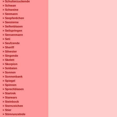
» Schulterzuckende
» Schwan
» Schweine
» Seemann
» Seepferdchen
» Seesterne
» Seifenblasen
» Seilspringen
» Sensenmann
» Seti
» Seufzende
» Sheriff
» Silvester
» Singende
» Skelett
» Skorpion
» Soldaten
» Sonnen
» Sonnenbank
» Spiegel
» Spinnen
» Sprechblasen
» Startrek
» Starwars
» Steinbock
» Sternzeichen
» Stier
» Stirnrunzelnde