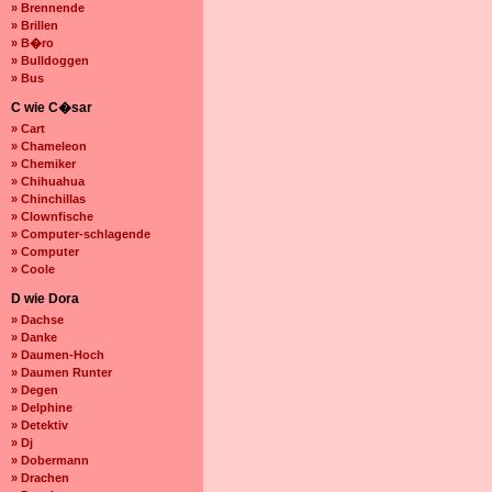
» Brennende
» Brillen
» B�ro
» Bulldoggen
» Bus
C wie C�sar
» Cart
» Chameleon
» Chemiker
» Chihuahua
» Chinchillas
» Clownfische
» Computer-schlagende
» Computer
» Coole
D wie Dora
» Dachse
» Danke
» Daumen-Hoch
» Daumen Runter
» Degen
» Delphine
» Detektiv
» Dj
» Dobermann
» Drachen