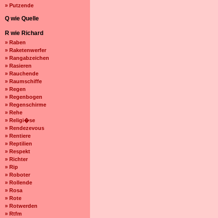
» Putzende
Q wie Quelle
R wie Richard
» Raben
» Raketenwerfer
» Rangabzeichen
» Rasieren
» Rauchende
» Raumschiffe
» Regen
» Regenbogen
» Regenschirme
» Rehe
» Religi�se
» Rendezevous
» Rentiere
» Reptilien
» Respekt
» Richter
» Rip
» Roboter
» Rollende
» Rosa
» Rote
» Rotwerden
» Rtfm