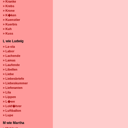
» Kranke
» Krebs
» Krone
» K�ken
» Kuenstler
» Kuerbis
» Kuh
» Kuss
L wie Ludwig
» La-ola
» Labor
» Lachende
» Lamas
» Laufende
» Libellen
» Liebe
» Liebesbriefe
» Liebeskummer
» Lieferanten
» Lila
» Lippen
» L�we
» Lokf�hrer
» Luftballon
» Lupe
M wie Martha