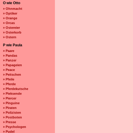
O wie Otto
» Ohnmacht
» Optiker
» Orange
» Orcas
» Ostereier
» Osterkorb
» Ostern
P wie Paula
» Paare
» Pandas
» Panzer
» Papageien
» Peace
» Peitschen
» Pfeile
» Pferde
» Pferdekutsche
» Pieksende
» Piercer
» Pinguine
» Piraten
» Polizisten
» Postboten
» Presse
» Psychologen
» Pudel