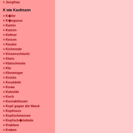
» Jungfrau
K wie Kaufmann
» K�fer
» K�ngurus
» Kamin
» Katzen
» Kellner
» Kerzen
» Keulen
» Kichernde
» Kissenschlacht
» Kiwis
» Klatschende
» Klo
» Kloreiniger
» Knicks
» Knuddeln
» Koala
» Kobolde
» Koch
» Kontaktlinsen
» Kopf gegen die Wand
» Kopfnuss
» Kopfschmerzen
» Kopfsch�ttelnde
» Krabben
» Kraken