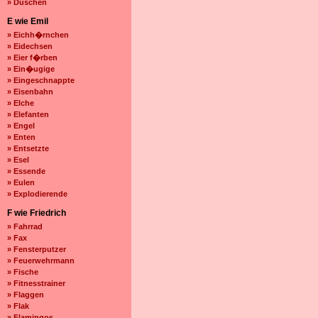
» Duschen
E wie Emil
» Eichh�rnchen
» Eidechsen
» Eier f�rben
» Ein�ugige
» Eingeschnappte
» Eisenbahn
» Elche
» Elefanten
» Engel
» Enten
» Entsetzte
» Esel
» Essende
» Eulen
» Explodierende
F wie Friedrich
» Fahrrad
» Fax
» Fensterputzer
» Feuerwehrmann
» Fische
» Fitnesstrainer
» Flaggen
» Flak
» Flamingos