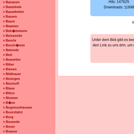
Hits: 147625
» Bananen
» Bastelnde
Downloads: 1169
» Bauarbeiter
» Bauern
» Baum
» Beamen
» Beh�mmerte
» Beissende
Unter dem Bild gibt es be
» Berufe
den Link zu uns drin, um
» Besch�mte
» Betende
» Bett
» Bewerfen
» Biber
» Bienen
» Bildhauer
» Biologen
» Bischoff
» Blaue
» Blitze
» Blumen
» B�se
» Bogenschiessen
» Bootsfahrt
» Borg
» Boxende
» Boxer
» Braune