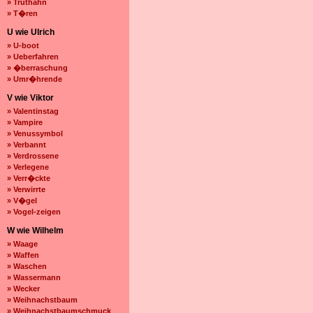
» Truthahn
» T�ren
U wie Ulrich
» U-boot
» Ueberfahren
» �berraschung
» Umr�hrende
V wie Viktor
» Valentinstag
» Vampire
» Venussymbol
» Verbannt
» Verdrossene
» Verlegene
» Verr�ckte
» Verwirrte
» V�gel
» Vogel-zeigen
W wie Wilhelm
» Waage
» Waffen
» Waschen
» Wassermann
» Wecker
» Weihnachstbaum
» Weihnachstbaumschmuck