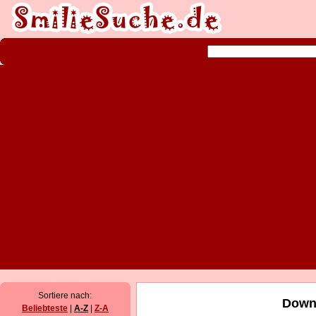
Sortiere nach:
Downl
Beliebteste
|
A-Z
|
Z-A