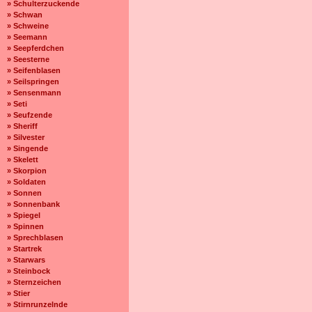
» Schulterzuckende
» Schwan
» Schweine
» Seemann
» Seepferdchen
» Seesterne
» Seifenblasen
» Seilspringen
» Sensenmann
» Seti
» Seufzende
» Sheriff
» Silvester
» Singende
» Skelett
» Skorpion
» Soldaten
» Sonnen
» Sonnenbank
» Spiegel
» Spinnen
» Sprechblasen
» Startrek
» Starwars
» Steinbock
» Sternzeichen
» Stier
» Stirnrunzelnde