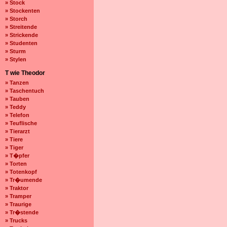
» Stock
» Stockenten
» Storch
» Streitende
» Strickende
» Studenten
» Sturm
» Stylen
T wie Theodor
» Tanzen
» Taschentuch
» Tauben
» Teddy
» Telefon
» Teuflische
» Tierarzt
» Tiere
» Tiger
» T�pfer
» Torten
» Totenkopf
» Tr�umende
» Traktor
» Tramper
» Traurige
» Tr�stende
» Trucks