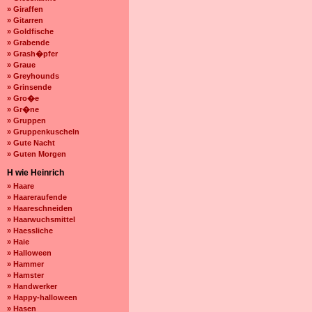
» Giraffen
» Gitarren
» Goldfische
» Grabende
» Grash�pfer
» Graue
» Greyhounds
» Grinsende
» Gro�e
» Gr�ne
» Gruppen
» Gruppenkuscheln
» Gute Nacht
» Guten Morgen
H wie Heinrich
» Haare
» Haareraufende
» Haareschneiden
» Haarwuchsmittel
» Haessliche
» Haie
» Halloween
» Hammer
» Hamster
» Handwerker
» Happy-halloween
» Hasen