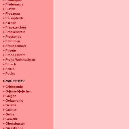
» Fledermaus
» Flirten
» Flugzeug
» Flusspferde
» F�nen
» Fragezeichen
» Frankenstein
» Fressende
» Frettchen
» Freundschaft
» Friseur
» Frohe Ostern
» Frohe Weihnachten
» Frosch
» Fsk18
» Fuchs
G wie Gustav
» G�hnende
» G�nsef��chen
» Galgen
» Gefaengnis
» Geisha
» Geister
» Gelbe
» Gewehr
» Ghostbuster
» Giesskanne