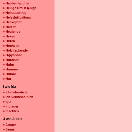
» Haubentaucher
» Heilige Drei K�nige
» Heiratsantrag
» Heissluftballons
» Helikopter
» Herzen
» Heulende
» Hexen
» Hirten
» Hochzeit
» Holzhackende
» H�pfende
» Hufeisen
» Huhn
» Hummer
» Hunde
» Hut
I wie Ida
» Ich-liebe-dich
» Ich-vermisse-dich
» Igel
» Indianer
» Insekten
J wie Julius
» Jaeger
» Jeeps