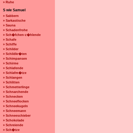
» Ruhe
S wie Samuel
» Sabbern
» Sarkastische
» Sauna
» Schadenfrohe
» Sch�fchen-z�hlende
» Schafe
» Schiffe
» Schilder
» Schildkr�ten
» Schimpansen
» Schirme
» Schlafende
» Schlafm�tze
» Schlangen
» Schlitten
» Schmetterlinge
» Schnarchende
» Schnecken
» Schneeflocken
» Schneekugeln
» Schneemann
» Schneeschieber
» Schokolade
» Schreiende
» Sch�tze