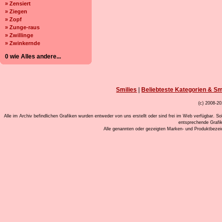
» Zensiert
» Ziegen
» Zopf
» Zunge-raus
» Zwillinge
» Zwinkernde
0 wie Alles andere...
Smilies
|
Beliebteste Kategorien & Sm
(c) 2008-20
Alle im Archiv befindlichen Grafiken wurden entweder von uns erstellt oder sind frei im Web verfügbar. So
entsprechende Grafi
Alle genannten oder gezeigten Marken- und Produktbeze