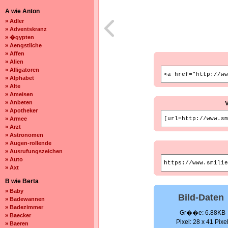
A wie Anton
» Adler
» Adventskranz
» �gypten
» Aengstliche
» Affen
» Alien
» Alligatoren
» Alphabet
» Alte
» Ameisen
» Anbeten
» Apotheker
» Armee
» Arzt
» Astronomen
» Augen-rollende
» Ausrufungszeichen
» Auto
» Axt
B wie Berta
» Baby
Bild-Daten
» Badewannen
» Badezimmer
Gr��e: 6.88KB
» Baecker
Pixel: 28 x 41 Pixe
» Baeren