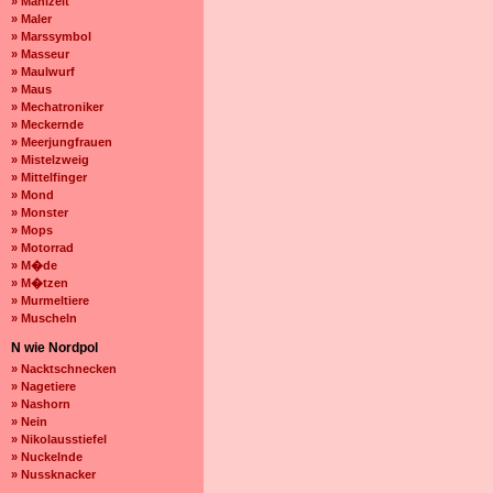
» Mahlzeit
» Maler
» Marssymbol
» Masseur
» Maulwurf
» Maus
» Mechatroniker
» Meckernde
» Meerjungfrauen
» Mistelzweig
» Mittelfinger
» Mond
» Monster
» Mops
» Motorrad
» M�de
» M�tzen
» Murmeltiere
» Muscheln
N wie Nordpol
» Nacktschnecken
» Nagetiere
» Nashorn
» Nein
» Nikolausstiefel
» Nuckelnde
» Nussknacker