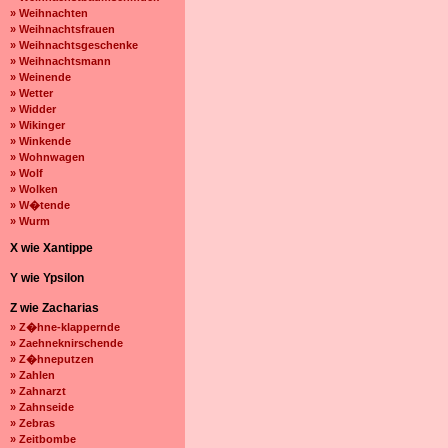
» Weihnachten
» Weihnachtsfrauen
» Weihnachtsgeschenke
» Weihnachtsmann
» Weinende
» Wetter
» Widder
» Wikinger
» Winkende
» Wohnwagen
» Wolf
» Wolken
» W�tende
» Wurm
X wie Xantippe
Y wie Ypsilon
Z wie Zacharias
» Z�hne-klappernde
» Zaehneknirschende
» Z�hneputzen
» Zahlen
» Zahnarzt
» Zahnseide
» Zebras
» Zeitbombe