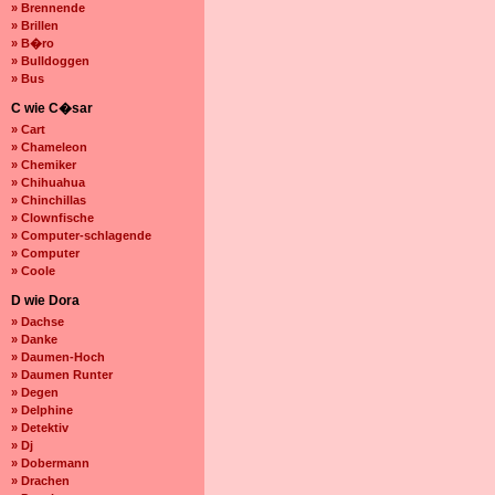
» Brennende
» Brillen
» B�ro
» Bulldoggen
» Bus
C wie C�sar
» Cart
» Chameleon
» Chemiker
» Chihuahua
» Chinchillas
» Clownfische
» Computer-schlagende
» Computer
» Coole
D wie Dora
» Dachse
» Danke
» Daumen-Hoch
» Daumen Runter
» Degen
» Delphine
» Detektiv
» Dj
» Dobermann
» Drachen