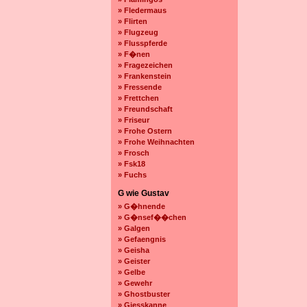
» Fledermaus
» Flirten
» Flugzeug
» Flusspferde
» F�nen
» Fragezeichen
» Frankenstein
» Fressende
» Frettchen
» Freundschaft
» Friseur
» Frohe Ostern
» Frohe Weihnachten
» Frosch
» Fsk18
» Fuchs
G wie Gustav
» G�hnende
» G�nsef��chen
» Galgen
» Gefaengnis
» Geisha
» Geister
» Gelbe
» Gewehr
» Ghostbuster
» Giesskanne