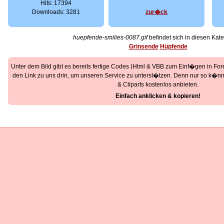
Hits: 17394
Downloads: 3281
zur�ck
huepfende-smilies-0087.gif
befindet sich in diesen Kate
Grinsende
Hüpfende
Unter dem Bild gibt es bereits fertige Codes (Html & VBB zum Einf�gen in Foren
den Link zu uns drin, um unseren Service zu unterst�tzen. Denn nur so k�nne
& Cliparts kostenlos anbieten.
Einfach anklicken & kopieren!