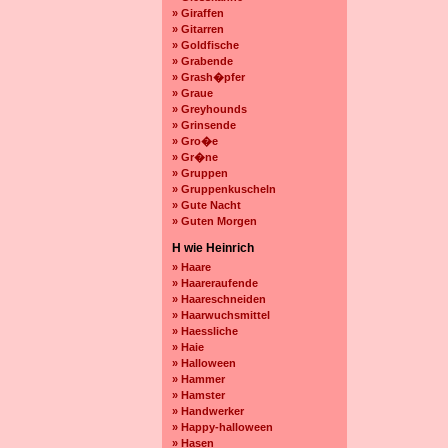
» Giraffen
» Gitarren
» Goldfische
» Grabende
» Grash�pfer
» Graue
» Greyhounds
» Grinsende
» Gro�e
» Gr�ne
» Gruppen
» Gruppenkuscheln
» Gute Nacht
» Guten Morgen
H wie Heinrich
» Haare
» Haareraufende
» Haareschneiden
» Haarwuchsmittel
» Haessliche
» Haie
» Halloween
» Hammer
» Hamster
» Handwerker
» Happy-halloween
» Hasen