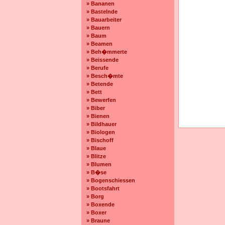
» Bananen
» Bastelnde
» Bauarbeiter
» Bauern
» Baum
» Beamen
» Beh�mmerte
» Beissende
» Berufe
» Besch�mte
» Betende
» Bett
» Bewerfen
» Biber
» Bienen
» Bildhauer
» Biologen
» Bischoff
» Blaue
» Blitze
» Blumen
» B�se
» Bogenschiessen
» Bootsfahrt
» Borg
» Boxende
» Boxer
» Braune