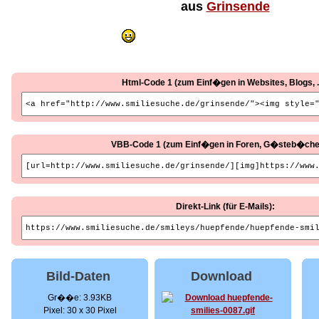
aus
Grinsende
Html-Code 1 (zum Einf�gen in Websites, Blogs, ..
VBB-Code 1 (zum Einf�gen in Foren, G�steb�cher, 
Direkt-Link (für E-Mails):
Bild-Daten
Download
Gr��e: 3.93KB
Pixel: 30 x 30 Pixel