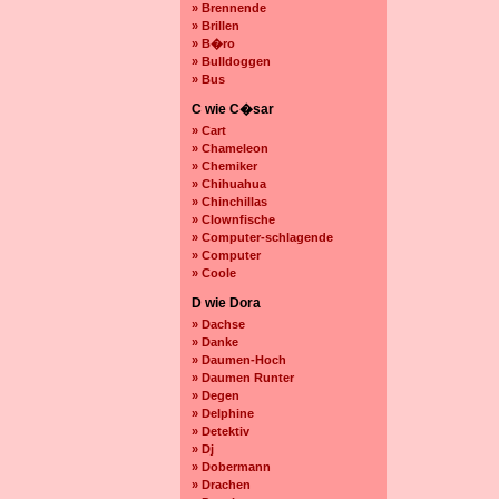
» Brennende
» Brillen
» B�ro
» Bulldoggen
» Bus
C wie C�sar
» Cart
» Chameleon
» Chemiker
» Chihuahua
» Chinchillas
» Clownfische
» Computer-schlagende
» Computer
» Coole
D wie Dora
» Dachse
» Danke
» Daumen-Hoch
» Daumen Runter
» Degen
» Delphine
» Detektiv
» Dj
» Dobermann
» Drachen