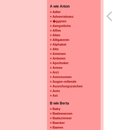
A wie Anton
» Adler
» Adventskranz
» �gypten
» Aengstliche
» Affen
» Alien
» Alligatoren
» Alphabet
» Alte
» Ameisen
» Anbeten
» Apotheker
» Armee
» Arzt
» Astronomen
» Augen-rollende
» Ausrufungszeichen
» Auto
» Axt
B wie Berta
» Baby
» Badewannen
» Badezimmer
» Baecker
» Baeren