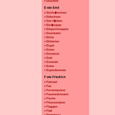
» Duschen
E wie Emil
» Eichh�rnchen
» Eidechsen
» Eier f�rben
» Ein�ugige
» Eingeschnappte
» Eisenbahn
» Elche
» Elefanten
» Engel
» Enten
» Entsetzte
» Esel
» Essende
» Eulen
» Explodierende
F wie Friedrich
» Fahrrad
» Fax
» Fensterputzer
» Feuerwehrmann
» Fische
» Fitnesstrainer
» Flaggen
» Flak
» Flamingos