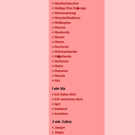
» Haubentaucher
» Heilige Drei K�nige
» Heiratsantrag
» Heissluftballons
» Helikopter
» Herzen
» Heulende
» Hexen
» Hirten
» Hochzeit
» Holzhackende
» H�pfende
» Hufeisen
» Huhn
» Hummer
» Hunde
» Hut
I wie Ida
» Ich-liebe-dich
» Ich-vermisse-dich
» Igel
» Indianer
» Insekten
J wie Julius
» Jaeger
» Jeeps