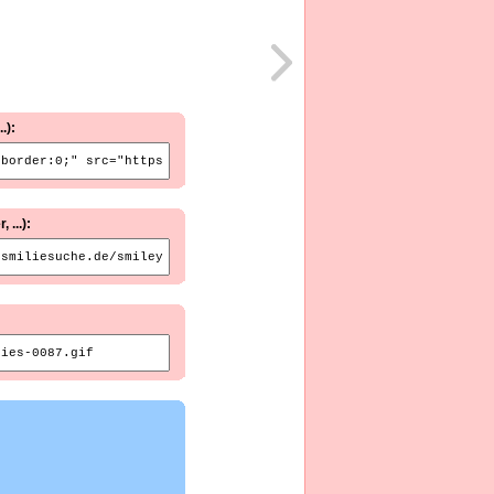
.):
...):