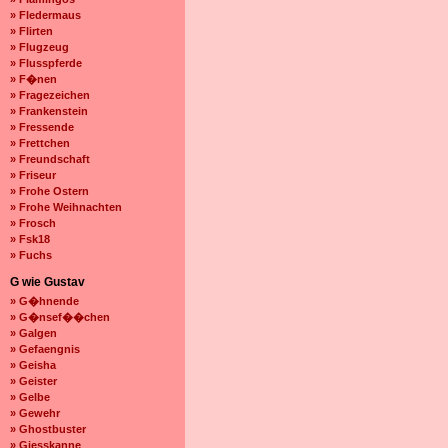
» Fledermaus
» Flirten
» Flugzeug
» Flusspferde
» F�nen
» Fragezeichen
» Frankenstein
» Fressende
» Frettchen
» Freundschaft
» Friseur
» Frohe Ostern
» Frohe Weihnachten
» Frosch
» Fsk18
» Fuchs
G wie Gustav
» G�hnende
» G�nsef��chen
» Galgen
» Gefaengnis
» Geisha
» Geister
» Gelbe
» Gewehr
» Ghostbuster
» Giesskanne