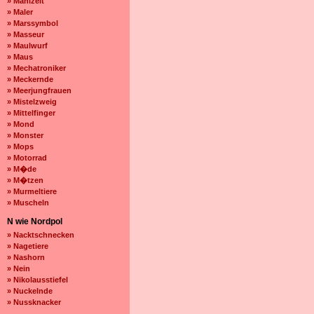
» Mahlzeit
» Maler
» Marssymbol
» Masseur
» Maulwurf
» Maus
» Mechatroniker
» Meckernde
» Meerjungfrauen
» Mistelzweig
» Mittelfinger
» Mond
» Monster
» Mops
» Motorrad
» M�de
» M�tzen
» Murmeltiere
» Muscheln
N wie Nordpol
» Nacktschnecken
» Nagetiere
» Nashorn
» Nein
» Nikolausstiefel
» Nuckelnde
» Nussknacker