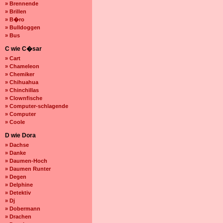
» Brennende
» Brillen
» B�ro
» Bulldoggen
» Bus
C wie C�sar
» Cart
» Chameleon
» Chemiker
» Chihuahua
» Chinchillas
» Clownfische
» Computer-schlagende
» Computer
» Coole
D wie Dora
» Dachse
» Danke
» Daumen-Hoch
» Daumen Runter
» Degen
» Delphine
» Detektiv
» Dj
» Dobermann
» Drachen