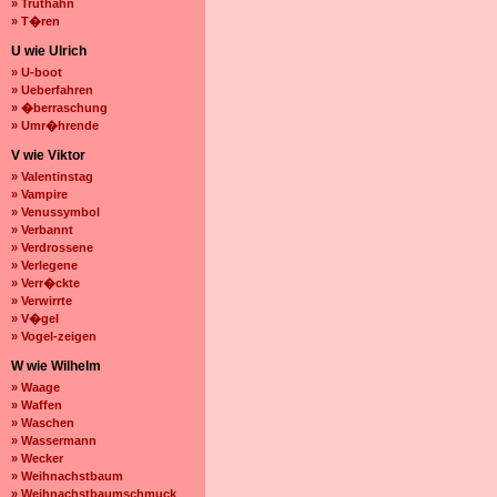
» Truthahn
» T�ren
U wie Ulrich
» U-boot
» Ueberfahren
» �berraschung
» Umr�hrende
V wie Viktor
» Valentinstag
» Vampire
» Venussymbol
» Verbannt
» Verdrossene
» Verlegene
» Verr�ckte
» Verwirrte
» V�gel
» Vogel-zeigen
W wie Wilhelm
» Waage
» Waffen
» Waschen
» Wassermann
» Wecker
» Weihnachstbaum
» Weihnachstbaumschmuck