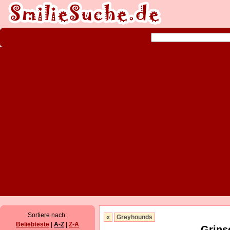
Sortiere nach:
«
Greyhounds
Beliebteste
|
A-Z
|
Z-A
Grins