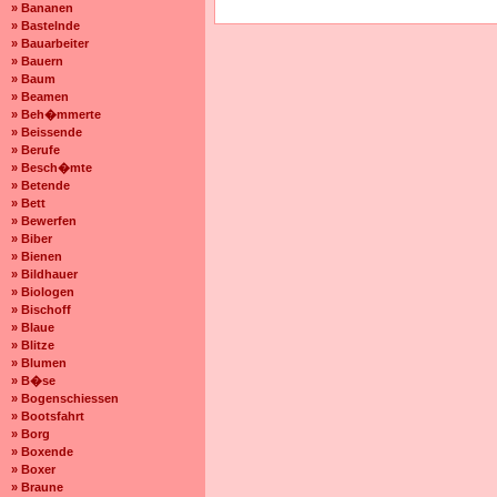
» Bananen
» Bastelnde
» Bauarbeiter
» Bauern
» Baum
» Beamen
» Beh�mmerte
» Beissende
» Berufe
» Besch�mte
» Betende
» Bett
» Bewerfen
» Biber
» Bienen
» Bildhauer
» Biologen
» Bischoff
» Blaue
» Blitze
» Blumen
» B�se
» Bogenschiessen
» Bootsfahrt
» Borg
» Boxende
» Boxer
» Braune