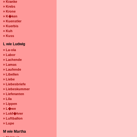
» Kranke
» Krebs
» Krone
» K�ken
» Kuenstler
» Kuerbis
» Kuh
» Kuss
L wie Ludwig
» La-ola
» Labor
» Lachende
» Lamas
» Laufende
» Libellen
» Liebe
» Liebesbriefe
» Liebeskummer
» Lieferanten
» Lila
» Lippen
» L�we
» Lokf�hrer
» Luftballon
» Lupe
M wie Martha