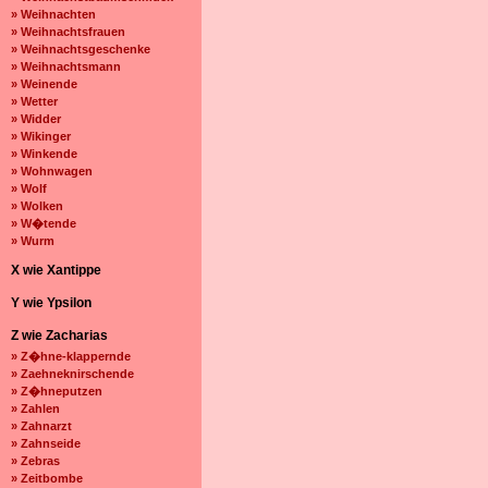
» Weihnachten
» Weihnachtsfrauen
» Weihnachtsgeschenke
» Weihnachtsmann
» Weinende
» Wetter
» Widder
» Wikinger
» Winkende
» Wohnwagen
» Wolf
» Wolken
» W�tende
» Wurm
X wie Xantippe
Y wie Ypsilon
Z wie Zacharias
» Z�hne-klappernde
» Zaehneknirschende
» Z�hneputzen
» Zahlen
» Zahnarzt
» Zahnseide
» Zebras
» Zeitbombe