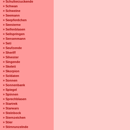
» Schulterzuckende
» Schwan
» Schweine
» Seemann
» Seepferdchen
» Seesterne
» Seifenblasen
» Seilspringen
» Sensenmann
» Seti
» Seufzende
» Sheriff
» Silvester
» Singende
» Skelett
» Skorpion
» Soldaten
» Sonnen
» Sonnenbank
» Spiegel
» Spinnen
» Sprechblasen
» Startrek
» Starwars
» Steinbock
» Sternzeichen
» Stier
» Stirnrunzelnde