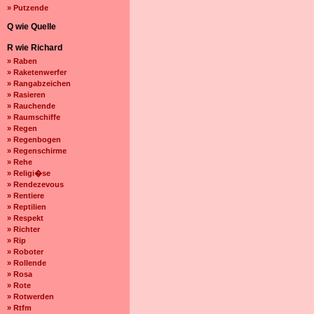
» Putzende
Q wie Quelle
R wie Richard
» Raben
» Raketenwerfer
» Rangabzeichen
» Rasieren
» Rauchende
» Raumschiffe
» Regen
» Regenbogen
» Regenschirme
» Rehe
» Religi�se
» Rendezevous
» Rentiere
» Reptilien
» Respekt
» Richter
» Rip
» Roboter
» Rollende
» Rosa
» Rote
» Rotwerden
» Rtfm