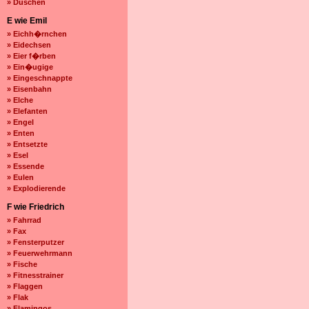
» Duschen
E wie Emil
» Eichh�rnchen
» Eidechsen
» Eier f�rben
» Ein�ugige
» Eingeschnappte
» Eisenbahn
» Elche
» Elefanten
» Engel
» Enten
» Entsetzte
» Esel
» Essende
» Eulen
» Explodierende
F wie Friedrich
» Fahrrad
» Fax
» Fensterputzer
» Feuerwehrmann
» Fische
» Fitnesstrainer
» Flaggen
» Flak
» Flamingos