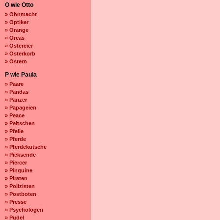
O wie Otto
» Ohnmacht
» Optiker
» Orange
» Orcas
» Ostereier
» Osterkorb
» Ostern
P wie Paula
» Paare
» Pandas
» Panzer
» Papageien
» Peace
» Peitschen
» Pfeile
» Pferde
» Pferdekutsche
» Pieksende
» Piercer
» Pinguine
» Piraten
» Polizisten
» Postboten
» Presse
» Psychologen
» Pudel