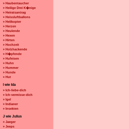
» Haubentaucher
» Heilige Drei K�nige
» Heiratsantrag
» Heissluftballons
» Helikopter
» Herzen
» Heulende
» Hexen
» Hirten
» Hochzeit
» Holzhackende
» H�pfende
» Hufeisen
» Huhn
» Hummer
» Hunde
» Hut
I wie Ida
» Ich-liebe-dich
» Ich-vermisse-dich
» Igel
» Indianer
» Insekten
J wie Julius
» Jaeger
» Jeeps