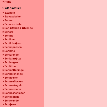
» Ruhe
S wie Samuel
» Sabbern
» Sarkastische
» Sauna
» Schadenfrohe
» Sch�fchen-z�hlende
» Schafe
» Schiffe
» Schilder
» Schildkr�ten
» Schimpansen
» Schirme
» Schlafende
» Schlafm�tze
» Schlangen
» Schlitten
» Schmetterlinge
» Schnarchende
» Schnecken
» Schneeflocken
» Schneekugeln
» Schneemann
» Schneeschieber
» Schokolade
» Schreiende
» Sch�tze