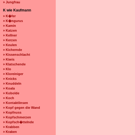
» Jungfrau
K wie Kaufmann
» K�fer
» K�ngurus
» Kamin
» Katzen
» Kellner
» Kerzen
» Keulen
» Kichernde
» Kissenschlacht
» Kiwis
» Klatschende
» Klo
» Kloreiniger
» Knicks
» Knuddeln
» Koala
» Kobolde
» Koch
» Kontaktlinsen
» Kopf gegen die Wand
» Kopfnuss
» Kopfschmerzen
» Kopfsch�ttelnde
» Krabben
» Kraken