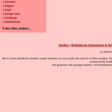
» Zensiert
» Ziegen
» Zopf
» Zunge-raus
» Zwillinge
» Zwinkernde
0 wie Alles andere...
Smilies
|
Beliebteste Kategorien & Sm
(c) 2008-20
Alle im Archiv befindlichen Grafiken wurden entweder von uns erstellt oder sind frei im Web verfügbar. So
entsprechende Grafi
Alle genannten oder gezeigten Marken- und Produktbeze