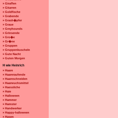
» Giraffen
» Gitarren
» Goldfische
» Grabende
» Grash�pfer
» Graue
» Greyhounds
» Grinsende
» Gro�e
» Gr�ne
» Gruppen
» Gruppenkuscheln
» Gute Nacht
» Guten Morgen
H wie Heinrich
» Haare
» Haareraufende
» Haareschneiden
» Haarwuchsmittel
» Haessliche
» Haie
» Halloween
» Hammer
» Hamster
» Handwerker
» Happy-halloween
» Hasen