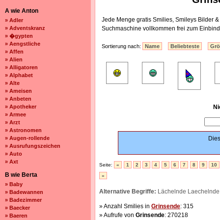
A wie Anton
Jede Menge gratis Smilies, Smileys Bilder 
» Adler
» Adventskranz
Suchmaschine vollkommen frei zum Einbind
» �gypten
» Aengstliche
Sortierung nach:
Name
Beliebteste
Gr
» Affen
» Alien
» Alligatoren
» Alphabet
» Alte
» Ameisen
» Anbeten
» Apotheker
Ni
» Armee
» Arzt
» Astronomen
» Augen-rollende
Dies
» Ausrufungszeichen
» Auto
» Axt
Seite:
«
1
2
3
4
5
6
7
8
9
10
B wie Berta
»
» Baby
Alternative Begriffe:
Lächelnde Laechelnde
» Badewannen
» Badezimmer
» Anzahl Smilies in
Grinsende
: 315
» Baecker
» Aufrufe von
Grinsende
: 270218
» Baeren