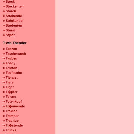
» Stock
» Stockenten
» Storch
» Streitende
» Strickende
» Studenten
» Sturm
» Stylen
T wie Theodor
» Tanzen
» Taschentuch
» Tauben
» Teddy
» Telefon
» Teuflische
» Tierarzt
» Tiere
» Tiger
» T�pfer
» Torten
» Totenkopf
» Tr�umende
» Traktor
» Tramper
» Traurige
» Tr�stende
» Trucks