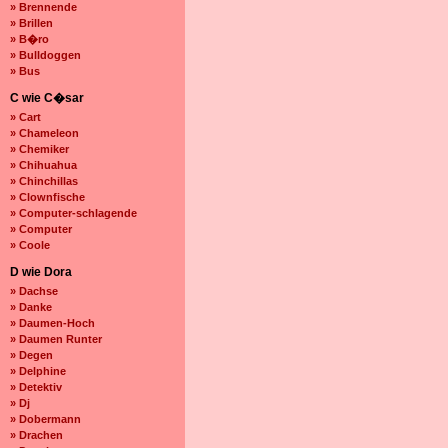
» Brennende
» Brillen
» B�ro
» Bulldoggen
» Bus
C wie C�sar
» Cart
» Chameleon
» Chemiker
» Chihuahua
» Chinchillas
» Clownfische
» Computer-schlagende
» Computer
» Coole
D wie Dora
» Dachse
» Danke
» Daumen-Hoch
» Daumen Runter
» Degen
» Delphine
» Detektiv
» Dj
» Dobermann
» Drachen