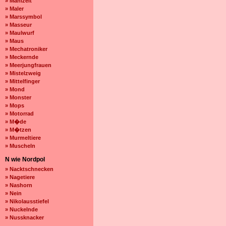
» Mahlzeit
» Maler
» Marssymbol
» Masseur
» Maulwurf
» Maus
» Mechatroniker
» Meckernde
» Meerjungfrauen
» Mistelzweig
» Mittelfinger
» Mond
» Monster
» Mops
» Motorrad
» M�de
» M�tzen
» Murmeltiere
» Muscheln
N wie Nordpol
» Nacktschnecken
» Nagetiere
» Nashorn
» Nein
» Nikolausstiefel
» Nuckelnde
» Nussknacker