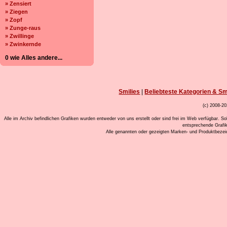
» Zensiert
» Ziegen
» Zopf
» Zunge-raus
» Zwillinge
» Zwinkernde
0 wie Alles andere...
Smilies
|
Beliebteste Kategorien & Sm
(c) 2008-20
Alle im Archiv befindlichen Grafiken wurden entweder von uns erstellt oder sind frei im Web verfügbar. So
entsprechende Grafi
Alle genannten oder gezeigten Marken- und Produktbeze