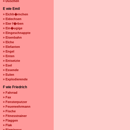
» Duschen
E wie Emil
» Eichh�rnchen
» Eidechsen
» Eier f�rben
» Ein�ugige
» Eingeschnappte
» Eisenbahn
» Elche
» Elefanten
» Engel
» Enten
» Entsetzte
» Esel
» Essende
» Eulen
» Explodierende
F wie Friedrich
» Fahrrad
» Fax
» Fensterputzer
» Feuerwehrmann
» Fische
» Fitnesstrainer
» Flaggen
» Flak
» Flamingos