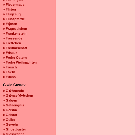
» Fledermaus
» Flirten
» Flugzeug
» Flusspferde
» F�nen
» Fragezeichen
» Frankenstein
» Fressende
» Frettchen
» Freundschaft
» Friseur
» Frohe Ostern
» Frohe Weihnachten
» Frosch
» Fsk18
» Fuchs
G wie Gustav
» G�hnende
» G�nsef��chen
» Galgen
» Gefaengnis
» Geisha
» Geister
» Gelbe
» Gewehr
» Ghostbuster
» Giesskanne