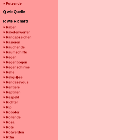
» Putzende
Q wie Quelle
R wie Richard
» Raben
» Raketenwerfer
» Rangabzeichen
» Rasieren
» Rauchende
» Raumschiffe
» Regen
» Regenbogen
» Regenschirme
» Rehe
» Religi�se
» Rendezevous
» Rentiere
» Reptilien
» Respekt
» Richter
» Rip
» Roboter
» Rollende
» Rosa
» Rote
» Rotwerden
» Rtfm