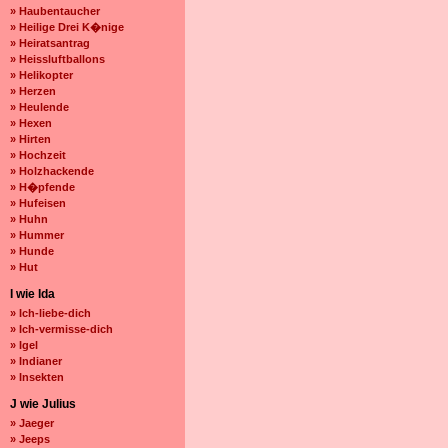
» Haubentaucher
» Heilige Drei K�nige
» Heiratsantrag
» Heissluftballons
» Helikopter
» Herzen
» Heulende
» Hexen
» Hirten
» Hochzeit
» Holzhackende
» H�pfende
» Hufeisen
» Huhn
» Hummer
» Hunde
» Hut
I wie Ida
» Ich-liebe-dich
» Ich-vermisse-dich
» Igel
» Indianer
» Insekten
J wie Julius
» Jaeger
» Jeeps