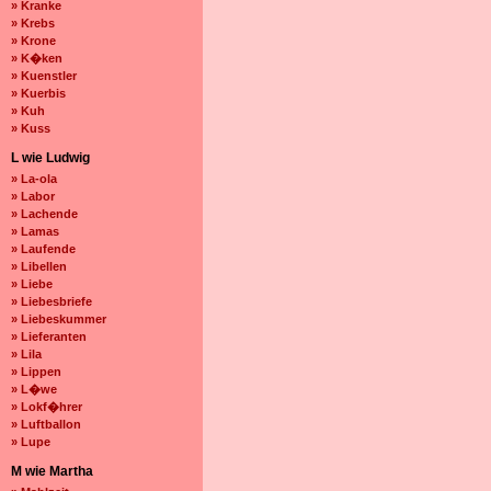
» Kranke
» Krebs
» Krone
» K�ken
» Kuenstler
» Kuerbis
» Kuh
» Kuss
L wie Ludwig
» La-ola
» Labor
» Lachende
» Lamas
» Laufende
» Libellen
» Liebe
» Liebesbriefe
» Liebeskummer
» Lieferanten
» Lila
» Lippen
» L�we
» Lokf�hrer
» Luftballon
» Lupe
M wie Martha