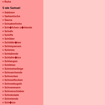
» Ruhe
S wie Samuel
» Sabbern
» Sarkastische
» Sauna
» Schadenfrohe
» Sch�fchen-z�hlende
» Schafe
» Schiffe
» Schilder
» Schildkr�ten
» Schimpansen
» Schirme
» Schlafende
» Schlafm�tze
» Schlangen
» Schlitten
» Schmetterlinge
» Schnarchende
» Schnecken
» Schneeflocken
» Schneekugeln
» Schneemann
» Schneeschieber
» Schokolade
» Schreiende
» Sch�tze