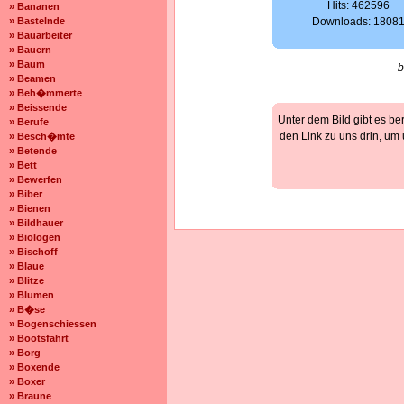
Hits: 462596
» Bananen
» Bastelnde
Downloads: 1808
» Bauarbeiter
» Bauern
» Baum
b
» Beamen
» Beh�mmerte
» Beissende
Unter dem Bild gibt es be
» Berufe
den Link zu uns drin, um
» Besch�mte
» Betende
» Bett
» Bewerfen
» Biber
» Bienen
» Bildhauer
» Biologen
» Bischoff
» Blaue
» Blitze
» Blumen
» B�se
» Bogenschiessen
» Bootsfahrt
» Borg
» Boxende
» Boxer
» Braune