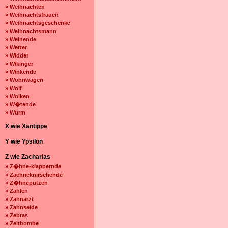
» Weihnachten
» Weihnachtsfrauen
» Weihnachtsgeschenke
» Weihnachtsmann
» Weinende
» Wetter
» Widder
» Wikinger
» Winkende
» Wohnwagen
» Wolf
» Wolken
» W�tende
» Wurm
X wie Xantippe
Y wie Ypsilon
Z wie Zacharias
» Z�hne-klappernde
» Zaehneknirschende
» Z�hneputzen
» Zahlen
» Zahnarzt
» Zahnseide
» Zebras
» Zeitbombe