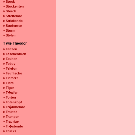
» Stock
» Stockenten
» Storch
» Streitende
» Strickende
» Studenten
» Sturm
» Stylen
T wie Theodor
» Tanzen
» Taschentuch
» Tauben
» Teddy
» Telefon
» Teuflische
» Tierarzt
» Tiere
» Tiger
» T�pfer
» Torten
» Totenkopf
» Tr�umende
» Traktor
» Tramper
» Traurige
» Tr�stende
» Trucks