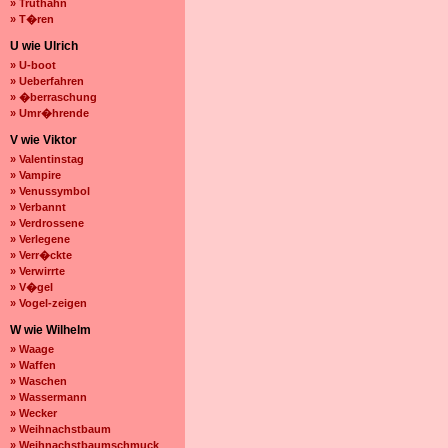
» Truthahn
» T�ren
U wie Ulrich
» U-boot
» Ueberfahren
» �berraschung
» Umr�hrende
V wie Viktor
» Valentinstag
» Vampire
» Venussymbol
» Verbannt
» Verdrossene
» Verlegene
» Verr�ckte
» Verwirrte
» V�gel
» Vogel-zeigen
W wie Wilhelm
» Waage
» Waffen
» Waschen
» Wassermann
» Wecker
» Weihnachstbaum
» Weihnachstbaumschmuck