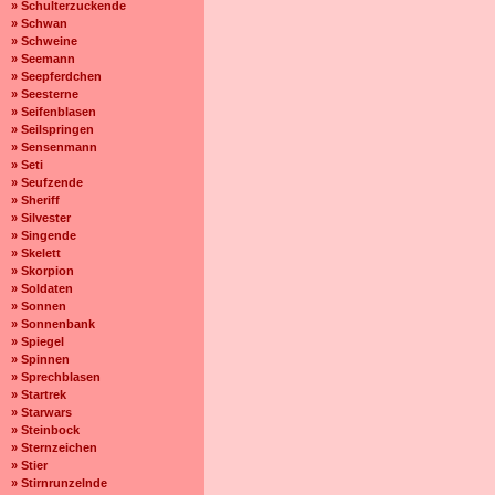
» Schulterzuckende
» Schwan
» Schweine
» Seemann
» Seepferdchen
» Seesterne
» Seifenblasen
» Seilspringen
» Sensenmann
» Seti
» Seufzende
» Sheriff
» Silvester
» Singende
» Skelett
» Skorpion
» Soldaten
» Sonnen
» Sonnenbank
» Spiegel
» Spinnen
» Sprechblasen
» Startrek
» Starwars
» Steinbock
» Sternzeichen
» Stier
» Stirnrunzelnde