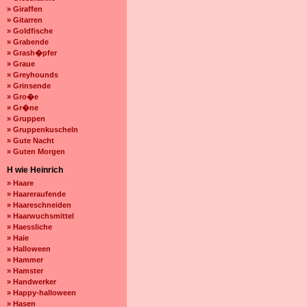
» Giraffen
» Gitarren
» Goldfische
» Grabende
» Grash�pfer
» Graue
» Greyhounds
» Grinsende
» Gro�e
» Gr�ne
» Gruppen
» Gruppenkuscheln
» Gute Nacht
» Guten Morgen
H wie Heinrich
» Haare
» Haareraufende
» Haareschneiden
» Haarwuchsmittel
» Haessliche
» Haie
» Halloween
» Hammer
» Hamster
» Handwerker
» Happy-halloween
» Hasen