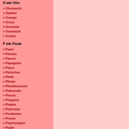
O wie Otto
» Ohnmacht
» Optiker
» Orange
» Orcas
» Ostereier
» Osterkorb
» Ostern
P wie Paula
» Paare
» Pandas
» Panzer
» Papageien
» Peace
» Peitschen
» Pfeile
» Pferde
» Pferdekutsche
» Pieksende
» Piercer
» Pinguine
» Piraten
» Polizisten
» Postboten
» Presse
» Psychologen
» Pudel