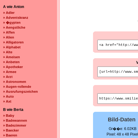
A wie Anton
» Adler
» Adventskranz
» �gypten
» Aengstliche
» Affen
» Alien
» Alligatoren
» Alphabet
» Alte
» Ameisen
» Anbeten
» Apotheker
» Armee
» Arzt
» Astronomen
» Augen-rollende
» Ausrufungszeichen
» Auto
» Axt
B wie Berta
» Baby
Bild-Daten
» Badewannen
» Badezimmer
Gr��e: 6.02KB
» Baecker
Pixel: 48 x 48 Pixe
» Baeren