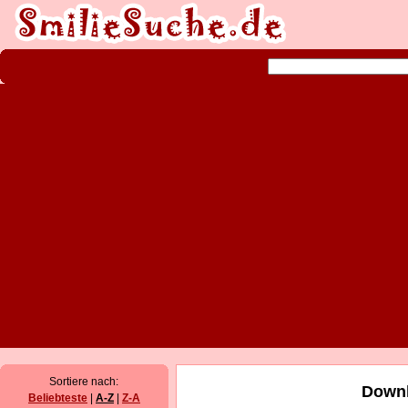
Sortiere nach:
Downl
Beliebteste
|
A-Z
|
Z-A