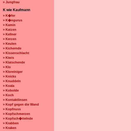
» Jungfrau
K wie Kaufmann
» K�fer
» K�ngurus
» Kamin
» Katzen
» Kellner
» Kerzen
» Keulen
» Kichernde
» Kissenschlacht
» Kiwis
» Klatschende
» Klo
» Kloreiniger
» Knicks
» Knuddeln
» Koala
» Kobolde
» Koch
» Kontaktlinsen
» Kopf gegen die Wand
» Kopfnuss
» Kopfschmerzen
» Kopfsch�ttelnde
» Krabben
» Kraken