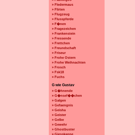
» Fledermaus
» Flirten
» Flugzeug
» Flusspferde
» F�nen
» Fragezeichen
» Frankenstein
» Fressende
» Frettchen
» Freundschaft
» Friseur
» Frohe Ostern
» Frohe Weihnachten
» Frosch
» Fsk18
» Fuchs
G wie Gustav
» G�hnende
» G�nsef��chen
» Galgen
» Gefaengnis
» Geisha
» Geister
» Gelbe
» Gewehr
» Ghostbuster
» Giesskanne