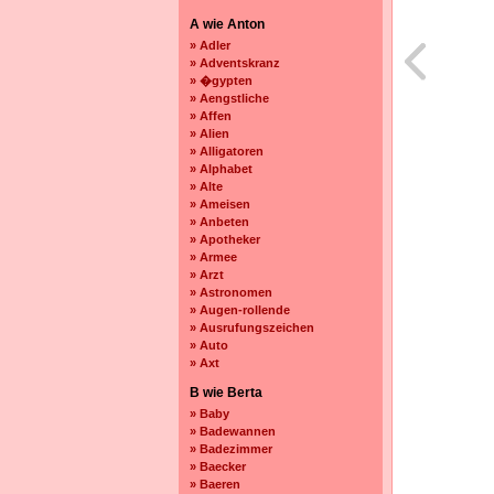
A wie Anton
» Adler
» Adventskranz
» �gypten
» Aengstliche
» Affen
» Alien
» Alligatoren
» Alphabet
» Alte
» Ameisen
» Anbeten
» Apotheker
» Armee
» Arzt
» Astronomen
» Augen-rollende
» Ausrufungszeichen
» Auto
» Axt
B wie Berta
» Baby
» Badewannen
» Badezimmer
» Baecker
» Baeren