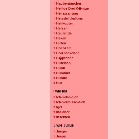
» Haubentaucher
» Heilige Drei K�nige
» Heiratsantrag
» Heissluftballons
» Helikopter
» Herzen
» Heulende
» Hexen
» Hirten
» Hochzeit
» Holzhackende
» H�pfende
» Hufeisen
» Huhn
» Hummer
» Hunde
» Hut
I wie Ida
» Ich-liebe-dich
» Ich-vermisse-dich
» Igel
» Indianer
» Insekten
J wie Julius
» Jaeger
» Jeeps