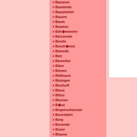
» Bananen
» Bastelnde
» Bauarbeiter
» Bauern
» Baum
» Beamen
» Beh�mmerte
» Beissende
» Berufe
» Besch�mte
» Betende
» Bett
» Bewerfen
» Biber
» Bienen
» Bildhauer
» Biologen
» Bischoff
» Blaue
» Blitze
» Blumen
» B�se
» Bogenschiessen
» Bootsfahrt
» Borg
» Boxende
» Boxer
» Braune