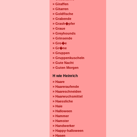
» Giraffen
» Gitarren
» Goldfische
» Grabende
» Grash�pfer
» Graue
» Greyhounds
» Grinsende
» Gro�e
» Gr�ne
» Gruppen
» Gruppenkuscheln
» Gute Nacht
» Guten Morgen
H wie Heinrich
» Haare
» Haareraufende
» Haareschneiden
» Haarwuchsmittel
» Haessliche
» Haie
» Halloween
» Hammer
» Hamster
» Handwerker
» Happy-halloween
» Hasen