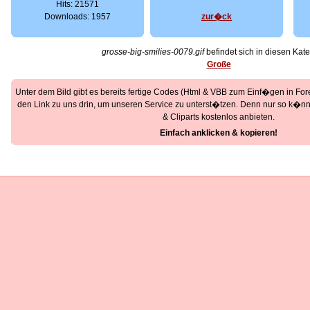
Hits: 21571
Downloads: 1957
zur�ck
grosse-big-smilies-0079.gif
befindet sich in diesen Kate
Große
Unter dem Bild gibt es bereits fertige Codes (Html & VBB zum Einf�gen in Foren
den Link zu uns drin, um unseren Service zu unterst�tzen. Denn nur so k�nne
& Cliparts kostenlos anbieten.
Einfach anklicken & kopieren!