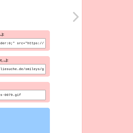
.):
...):