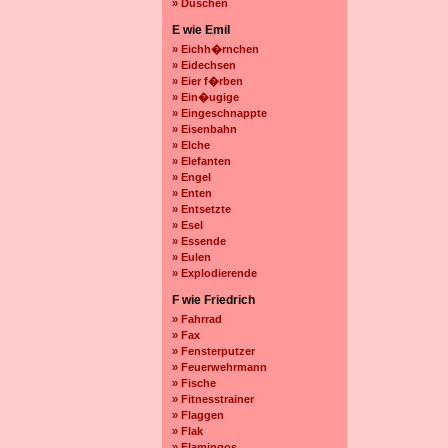
» Duschen
E wie Emil
» Eichh�rnchen
» Eidechsen
» Eier f�rben
» Ein�ugige
» Eingeschnappte
» Eisenbahn
» Elche
» Elefanten
» Engel
» Enten
» Entsetzte
» Esel
» Essende
» Eulen
» Explodierende
F wie Friedrich
» Fahrrad
» Fax
» Fensterputzer
» Feuerwehrmann
» Fische
» Fitnesstrainer
» Flaggen
» Flak
» Flamingos