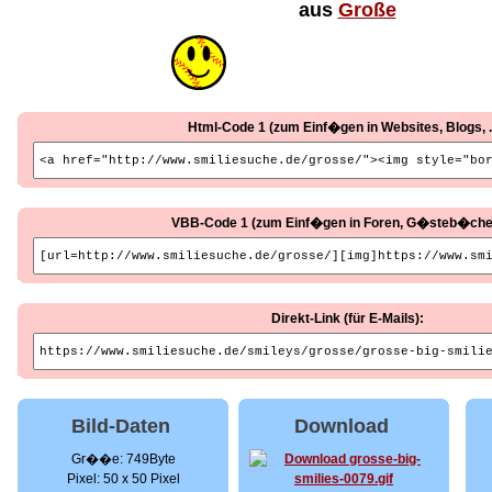
aus
Große
Html-Code 1 (zum Einf�gen in Websites, Blogs, ..
VBB-Code 1 (zum Einf�gen in Foren, G�steb�cher, 
Direkt-Link (für E-Mails):
Bild-Daten
Download
Gr��e: 749Byte
Pixel: 50 x 50 Pixel