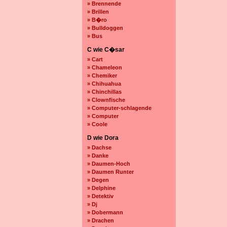
» Brennende
» Brillen
» B�ro
» Bulldoggen
» Bus
C wie C�sar
» Cart
» Chameleon
» Chemiker
» Chihuahua
» Chinchillas
» Clownfische
» Computer-schlagende
» Computer
» Coole
D wie Dora
» Dachse
» Danke
» Daumen-Hoch
» Daumen Runter
» Degen
» Delphine
» Detektiv
» Dj
» Dobermann
» Drachen