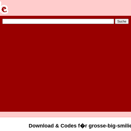
Download & Codes f�r grosse-big-smilie