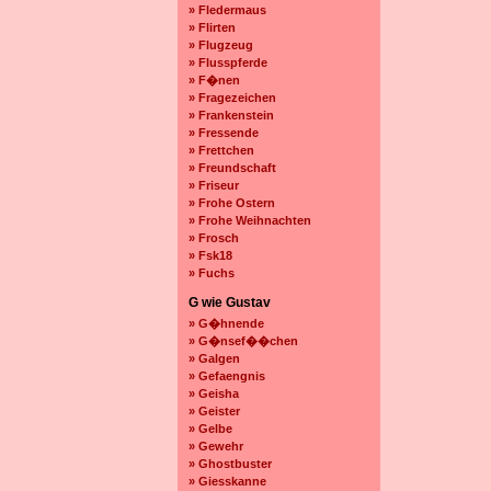
» Fledermaus
» Flirten
» Flugzeug
» Flusspferde
» F�nen
» Fragezeichen
» Frankenstein
» Fressende
» Frettchen
» Freundschaft
» Friseur
» Frohe Ostern
» Frohe Weihnachten
» Frosch
» Fsk18
» Fuchs
G wie Gustav
» G�hnende
» G�nsef��chen
» Galgen
» Gefaengnis
» Geisha
» Geister
» Gelbe
» Gewehr
» Ghostbuster
» Giesskanne