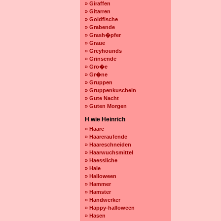
» Giraffen
» Gitarren
» Goldfische
» Grabende
» Grash�pfer
» Graue
» Greyhounds
» Grinsende
» Gro�e
» Gr�ne
» Gruppen
» Gruppenkuscheln
» Gute Nacht
» Guten Morgen
H wie Heinrich
» Haare
» Haareraufende
» Haareschneiden
» Haarwuchsmittel
» Haessliche
» Haie
» Halloween
» Hammer
» Hamster
» Handwerker
» Happy-halloween
» Hasen