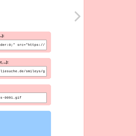
.):
...):