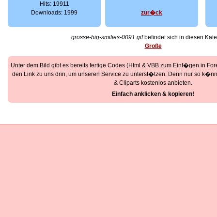
Hits: 19911
Downloads: 1999
zur�ck
grosse-big-smilies-0091.gif
befindet sich in diesen Kate
Große
Unter dem Bild gibt es bereits fertige Codes (Html & VBB zum Einf�gen in Foren
den Link zu uns drin, um unseren Service zu unterst�tzen. Denn nur so k�nne
& Cliparts kostenlos anbieten.
Einfach anklicken & kopieren!