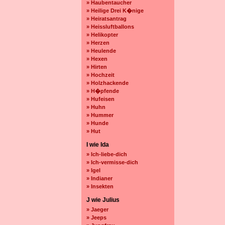
» Haubentaucher
» Heilige Drei K�nige
» Heiratsantrag
» Heissluftballons
» Helikopter
» Herzen
» Heulende
» Hexen
» Hirten
» Hochzeit
» Holzhackende
» H�pfende
» Hufeisen
» Huhn
» Hummer
» Hunde
» Hut
I wie Ida
» Ich-liebe-dich
» Ich-vermisse-dich
» Igel
» Indianer
» Insekten
J wie Julius
» Jaeger
» Jeeps