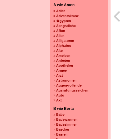
A wie Anton
» Adler
» Adventskranz
» �gypten
» Aengstliche
» Affen
» Alien
» Alligatoren
» Alphabet
» Alte
» Ameisen
» Anbeten
» Apotheker
» Armee
» Arzt
» Astronomen
» Augen-rollende
» Ausrufungszeichen
» Auto
» Axt
B wie Berta
» Baby
» Badewannen
» Badezimmer
» Baecker
» Baeren