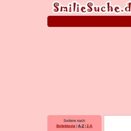
Sortiere nach:
Beliebteste
|
A-Z
|
Z-A