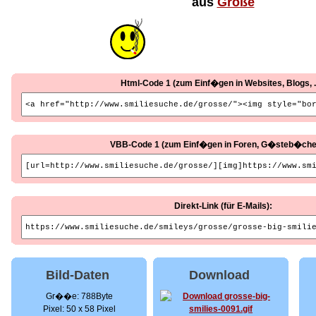
aus
Große
Html-Code 1 (zum Einf�gen in Websites, Blogs, ..
VBB-Code 1 (zum Einf�gen in Foren, G�steb�cher, 
Direkt-Link (für E-Mails):
Bild-Daten
Download
Gr��e: 788Byte
Pixel: 50 x 58 Pixel