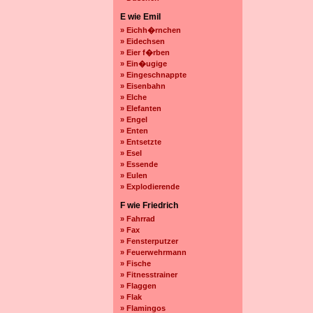
E wie Emil
» Eichh�rnchen
» Eidechsen
» Eier f�rben
» Ein�ugige
» Eingeschnappte
» Eisenbahn
» Elche
» Elefanten
» Engel
» Enten
» Entsetzte
» Esel
» Essende
» Eulen
» Explodierende
F wie Friedrich
» Fahrrad
» Fax
» Fensterputzer
» Feuerwehrmann
» Fische
» Fitnesstrainer
» Flaggen
» Flak
» Flamingos