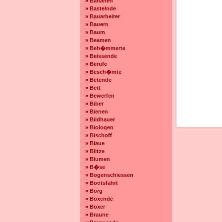
» Bananen
» Bastelnde
» Bauarbeiter
» Bauern
» Baum
» Beamen
» Beh�mmerte
» Beissende
» Berufe
» Besch�mte
» Betende
» Bett
» Bewerfen
» Biber
» Bienen
» Bildhauer
» Biologen
» Bischoff
» Blaue
» Blitze
» Blumen
» B�se
» Bogenschiessen
» Bootsfahrt
» Borg
» Boxende
» Boxer
» Braune