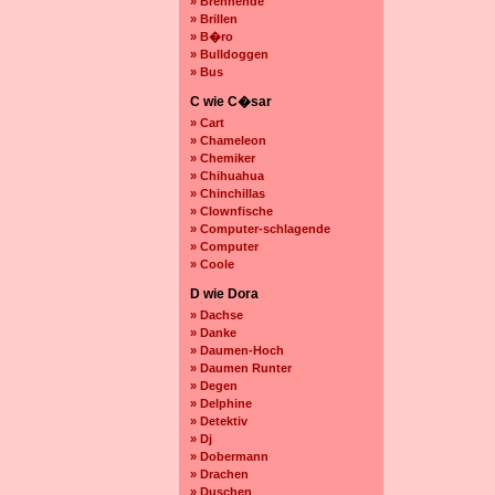
» Brennende
» Brillen
» B�ro
» Bulldoggen
» Bus
C wie C�sar
» Cart
» Chameleon
» Chemiker
» Chihuahua
» Chinchillas
» Clownfische
» Computer-schlagende
» Computer
» Coole
D wie Dora
» Dachse
» Danke
» Daumen-Hoch
» Daumen Runter
» Degen
» Delphine
» Detektiv
» Dj
» Dobermann
» Drachen
» Duschen