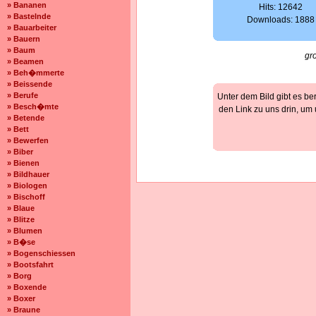
» Bananen
Hits: 12642
» Bastelnde
Downloads: 1888
» Bauarbeiter
» Bauern
» Baum
gr
» Beamen
» Beh�mmerte
» Beissende
» Berufe
Unter dem Bild gibt es be
» Besch�mte
den Link zu uns drin, um
» Betende
» Bett
» Bewerfen
» Biber
» Bienen
» Bildhauer
» Biologen
» Bischoff
» Blaue
» Blitze
» Blumen
» B�se
» Bogenschiessen
» Bootsfahrt
» Borg
» Boxende
» Boxer
» Braune