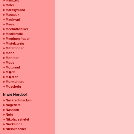
» Mahlzeit
» Maler
» Marssymbol
» Masseur
» Maulwurf
» Maus
» Mechatroniker
» Meckernde
» Meerjungfrauen
» Mistelzweig
» Mittelfinger
» Mond
» Monster
» Mops
» Motorrad
» M�de
» M�tzen
» Murmeltiere
» Muscheln
N wie Nordpol
» Nacktschnecken
» Nagetiere
» Nashorn
» Nein
» Nikolausstiefel
» Nuckelnde
» Nussknacker