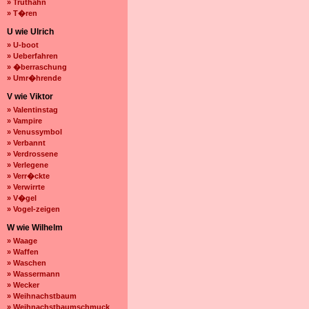
» Truthahn
» T�ren
U wie Ulrich
» U-boot
» Ueberfahren
» �berraschung
» Umr�hrende
V wie Viktor
» Valentinstag
» Vampire
» Venussymbol
» Verbannt
» Verdrossene
» Verlegene
» Verr�ckte
» Verwirrte
» V�gel
» Vogel-zeigen
W wie Wilhelm
» Waage
» Waffen
» Waschen
» Wassermann
» Wecker
» Weihnachstbaum
» Weihnachstbaumschmuck