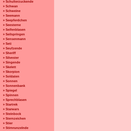
» Schulterzuckende
» Schwan
» Schweine
» Seemann
» Seepferdchen
» Seesterne
» Seifenblasen
» Seilspringen
» Sensenmann
» Seti
» Seufzende
» Sheriff
» Silvester
» Singende
» Skelett
» Skorpion
» Soldaten
» Sonnen
» Sonnenbank
» Spiegel
» Spinnen
» Sprechblasen
» Startrek
» Starwars
» Steinbock
» Sternzeichen
» Stier
» Stirnrunzelnde