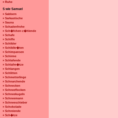
» Ruhe
S wie Samuel
» Sabbern
» Sarkastische
» Sauna
» Schadenfrohe
» Sch�fchen-z�hlende
» Schafe
» Schiffe
» Schilder
» Schildkr�ten
» Schimpansen
» Schirme
» Schlafende
» Schlafm�tze
» Schlangen
» Schlitten
» Schmetterlinge
» Schnarchende
» Schnecken
» Schneeflocken
» Schneekugeln
» Schneemann
» Schneeschieber
» Schokolade
» Schreiende
» Sch�tze