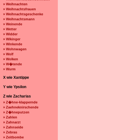
» Weihnachten
» Weihnachtsfrauen
» Weihnachtsgeschenke
» Weihnachtsmann
» Weinende
» Wetter
» Widder
» Wikinger
» Winkende
» Wohnwagen
» Wolf
» Wolken
» W�tende
» Wurm
X wie Xantippe
Y wie Ypsilon
Z wie Zacharias
» Z�hne-klappernde
» Zaehneknirschende
» Z�hneputzen
» Zahlen
» Zahnarzt
» Zahnseide
» Zebras
» Zeitbombe