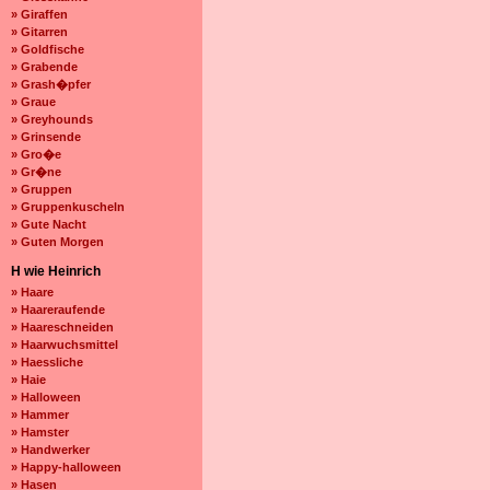
» Giraffen
» Gitarren
» Goldfische
» Grabende
» Grash�pfer
» Graue
» Greyhounds
» Grinsende
» Gro�e
» Gr�ne
» Gruppen
» Gruppenkuscheln
» Gute Nacht
» Guten Morgen
H wie Heinrich
» Haare
» Haareraufende
» Haareschneiden
» Haarwuchsmittel
» Haessliche
» Haie
» Halloween
» Hammer
» Hamster
» Handwerker
» Happy-halloween
» Hasen