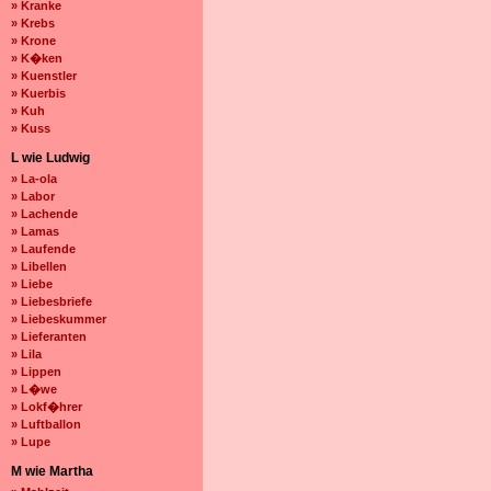
» Kranke
» Krebs
» Krone
» K�ken
» Kuenstler
» Kuerbis
» Kuh
» Kuss
L wie Ludwig
» La-ola
» Labor
» Lachende
» Lamas
» Laufende
» Libellen
» Liebe
» Liebesbriefe
» Liebeskummer
» Lieferanten
» Lila
» Lippen
» L�we
» Lokf�hrer
» Luftballon
» Lupe
M wie Martha