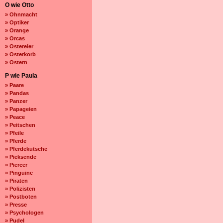
O wie Otto
» Ohnmacht
» Optiker
» Orange
» Orcas
» Ostereier
» Osterkorb
» Ostern
P wie Paula
» Paare
» Pandas
» Panzer
» Papageien
» Peace
» Peitschen
» Pfeile
» Pferde
» Pferdekutsche
» Pieksende
» Piercer
» Pinguine
» Piraten
» Polizisten
» Postboten
» Presse
» Psychologen
» Pudel