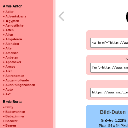
A wie Anton
» Adler
» Adventskranz
» �gypten
» Aengstliche
» Affen
» Alien
» Alligatoren
» Alphabet
» Alte
» Ameisen
» Anbeten
» Apotheker
» Armee
» Arzt
» Astronomen
» Augen-rollende
» Ausrufungszeichen
» Auto
» Axt
B wie Berta
» Baby
Bild-Daten
» Badewannen
» Badezimmer
Gr��e: 1.22KB
» Baecker
» Baeren
Pixel: 54 x 54 Pixe