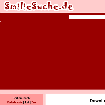
Sortiere nach:
Downloa
Beliebteste
|
A-Z
|
Z-A