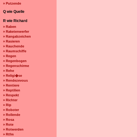
» Putzende
Q wie Quelle
R wie Richard
» Raben
» Raketenwerfer
» Rangabzeichen
» Rasieren
» Rauchende
» Raumschiffe
» Regen
» Regenbogen
» Regenschirme
» Rehe
» Religi�se
» Rendezevous
» Rentiere
» Reptilien
» Respekt
» Richter
» Rip
» Roboter
» Rollende
» Rosa
» Rote
» Rotwerden
» Rtfm