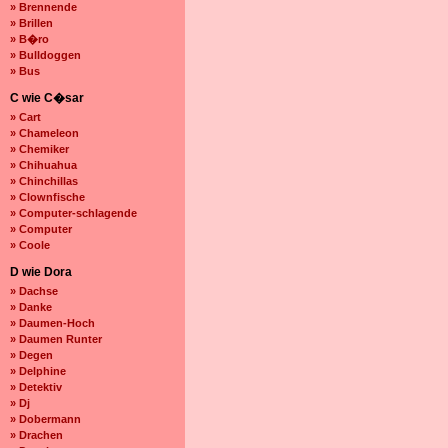
» Brennende
» Brillen
» B�ro
» Bulldoggen
» Bus
C wie C�sar
» Cart
» Chameleon
» Chemiker
» Chihuahua
» Chinchillas
» Clownfische
» Computer-schlagende
» Computer
» Coole
D wie Dora
» Dachse
» Danke
» Daumen-Hoch
» Daumen Runter
» Degen
» Delphine
» Detektiv
» Dj
» Dobermann
» Drachen