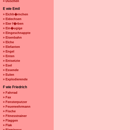
» Duschen
E wie Emil
» Eichh�rnchen
» Eidechsen
» Eier f�rben
» Ein�ugige
» Eingeschnappte
» Eisenbahn
» Elche
» Elefanten
» Engel
» Enten
» Entsetzte
» Esel
» Essende
» Eulen
» Explodierende
F wie Friedrich
» Fahrrad
» Fax
» Fensterputzer
» Feuerwehrmann
» Fische
» Fitnesstrainer
» Flaggen
» Flak
» Flamingos