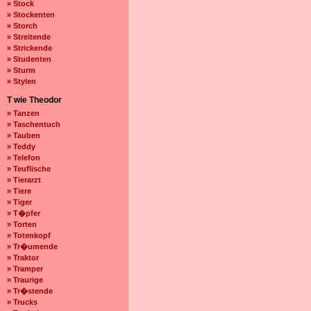
» Stock
» Stockenten
» Storch
» Streitende
» Strickende
» Studenten
» Sturm
» Stylen
T wie Theodor
» Tanzen
» Taschentuch
» Tauben
» Teddy
» Telefon
» Teuflische
» Tierarzt
» Tiere
» Tiger
» T�pfer
» Torten
» Totenkopf
» Tr�umende
» Traktor
» Tramper
» Traurige
» Tr�stende
» Trucks