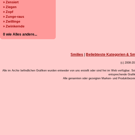
» Zensiert
» Ziegen
» Zopf
» Zunge-raus
» Zwillinge
» Zwinkernde
0 wie Alles andere...
Smilies
|
Beliebteste Kategorien & Sm
(c) 2008-20
Alle im Archiv befindlichen Grafiken wurden entweder von uns erstellt oder sind frei im Web verfügbar. So
entsprechende Grafi
Alle genannten oder gezeigten Marken- und Produktbeze