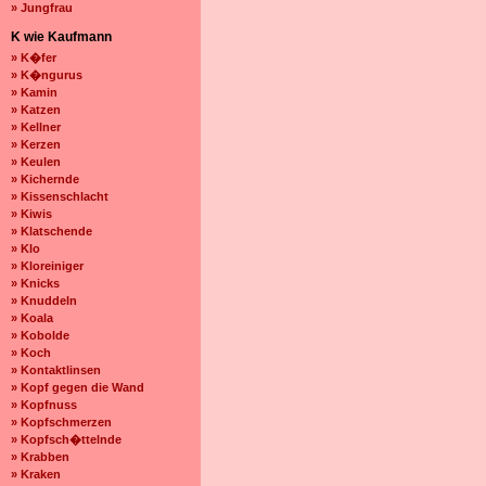
» Jungfrau
K wie Kaufmann
» K�fer
» K�ngurus
» Kamin
» Katzen
» Kellner
» Kerzen
» Keulen
» Kichernde
» Kissenschlacht
» Kiwis
» Klatschende
» Klo
» Kloreiniger
» Knicks
» Knuddeln
» Koala
» Kobolde
» Koch
» Kontaktlinsen
» Kopf gegen die Wand
» Kopfnuss
» Kopfschmerzen
» Kopfsch�ttelnde
» Krabben
» Kraken