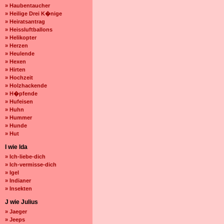
» Haubentaucher
» Heilige Drei K�nige
» Heiratsantrag
» Heissluftballons
» Helikopter
» Herzen
» Heulende
» Hexen
» Hirten
» Hochzeit
» Holzhackende
» H�pfende
» Hufeisen
» Huhn
» Hummer
» Hunde
» Hut
I wie Ida
» Ich-liebe-dich
» Ich-vermisse-dich
» Igel
» Indianer
» Insekten
J wie Julius
» Jaeger
» Jeeps