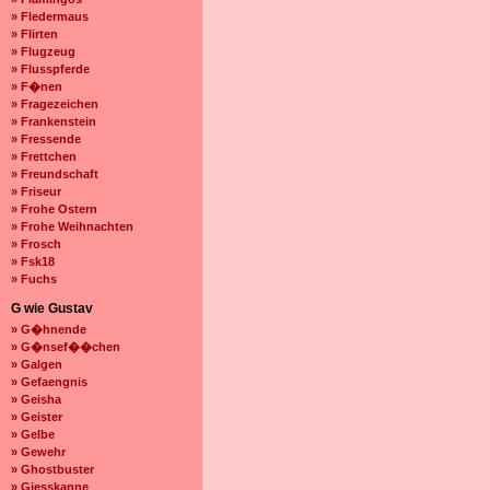
» Fledermaus
» Flirten
» Flugzeug
» Flusspferde
» F�nen
» Fragezeichen
» Frankenstein
» Fressende
» Frettchen
» Freundschaft
» Friseur
» Frohe Ostern
» Frohe Weihnachten
» Frosch
» Fsk18
» Fuchs
G wie Gustav
» G�hnende
» G�nsef��chen
» Galgen
» Gefaengnis
» Geisha
» Geister
» Gelbe
» Gewehr
» Ghostbuster
» Giesskanne