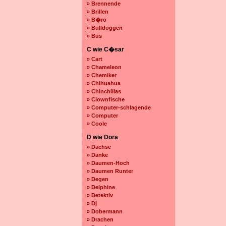
» Brennende
» Brillen
» B�ro
» Bulldoggen
» Bus
C wie C�sar
» Cart
» Chameleon
» Chemiker
» Chihuahua
» Chinchillas
» Clownfische
» Computer-schlagende
» Computer
» Coole
D wie Dora
» Dachse
» Danke
» Daumen-Hoch
» Daumen Runter
» Degen
» Delphine
» Detektiv
» Dj
» Dobermann
» Drachen