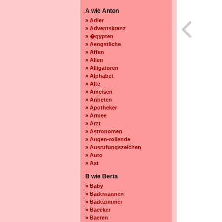
A wie Anton
» Adler
» Adventskranz
» �gypten
» Aengstliche
» Affen
» Alien
» Alligatoren
» Alphabet
» Alte
» Ameisen
» Anbeten
» Apotheker
» Armee
» Arzt
» Astronomen
» Augen-rollende
» Ausrufungszeichen
» Auto
» Axt
B wie Berta
» Baby
» Badewannen
» Badezimmer
» Baecker
» Baeren