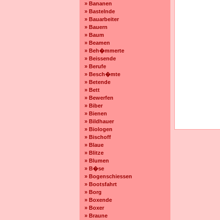
» Bananen
» Bastelnde
» Bauarbeiter
» Bauern
» Baum
» Beamen
» Beh�mmerte
» Beissende
» Berufe
» Besch�mte
» Betende
» Bett
» Bewerfen
» Biber
» Bienen
» Bildhauer
» Biologen
» Bischoff
» Blaue
» Blitze
» Blumen
» B�se
» Bogenschiessen
» Bootsfahrt
» Borg
» Boxende
» Boxer
» Braune