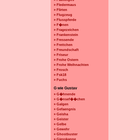
» Fledermaus
» Flirten
» Flugzeug
» Flusspferde
» F�nen
» Fragezeichen
» Frankenstein
» Fressende
» Frettchen
» Freundschaft
» Friseur
» Frohe Ostern
» Frohe Weihnachten
» Frosch
» Fsk18
» Fuchs
G wie Gustav
» G�hnende
» G�nsef��chen
» Galgen
» Gefaengnis
» Geisha
» Geister
» Gelbe
» Gewehr
» Ghostbuster
» Giesskanne