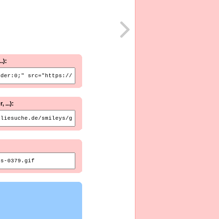
.):
...):