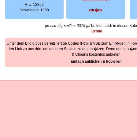
Hits: 12852
Downloads: 1958
zur�ck
grosse-big-smilies-0379.gif
befindet sich in diesen Kate
Große
Unter dem Bild gibt es bereits fertige Codes (Html & VBB zum Einf�gen in Foren
den Link zu uns drin, um unseren Service zu unterst�tzen. Denn nur so k�nne
& Cliparts kostenlos anbieten.
Einfach anklicken & kopieren!