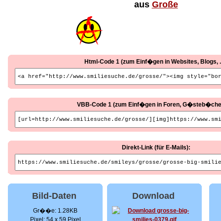
aus
Große
Html-Code 1 (zum Einf�gen in Websites, Blogs, ..
VBB-Code 1 (zum Einf�gen in Foren, G�steb�cher, 
Direkt-Link (für E-Mails):
Bild-Daten
Download
Gr��e: 1.28KB
Pixel: 54 x 59 Pixel