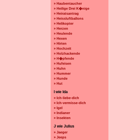
» Haubentaucher
» Heilige Drei K�nige
» Heiratsantrag
» Heissluftballons
» Helikopter
» Herzen
» Heulende
» Hexen
» Hirten
» Hochzeit
» Holzhackende
» H�pfende
» Hufeisen
» Huhn
» Hummer
» Hunde
» Hut
I wie Ida
» Ich-liebe-dich
» Ich-vermisse-dich
» Igel
» Indianer
» Insekten
J wie Julius
» Jaeger
» Jeeps