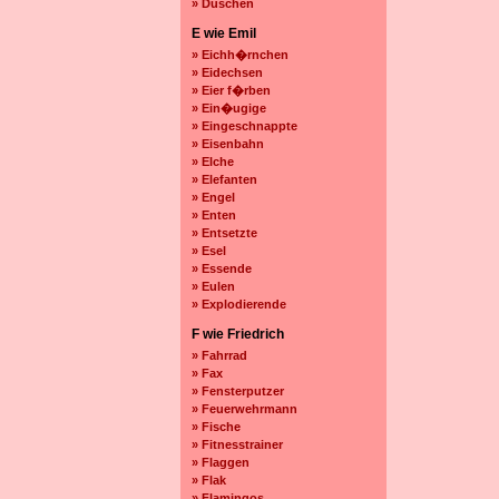
» Duschen
E wie Emil
» Eichh�rnchen
» Eidechsen
» Eier f�rben
» Ein�ugige
» Eingeschnappte
» Eisenbahn
» Elche
» Elefanten
» Engel
» Enten
» Entsetzte
» Esel
» Essende
» Eulen
» Explodierende
F wie Friedrich
» Fahrrad
» Fax
» Fensterputzer
» Feuerwehrmann
» Fische
» Fitnesstrainer
» Flaggen
» Flak
» Flamingos