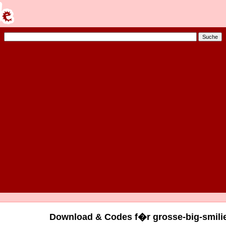
Download & Codes f�r grosse-big-smilie