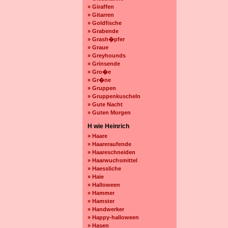
» Giraffen
» Gitarren
» Goldfische
» Grabende
» Grash�pfer
» Graue
» Greyhounds
» Grinsende
» Gro�e
» Gr�ne
» Gruppen
» Gruppenkuscheln
» Gute Nacht
» Guten Morgen
H wie Heinrich
» Haare
» Haareraufende
» Haareschneiden
» Haarwuchsmittel
» Haessliche
» Haie
» Halloween
» Hammer
» Hamster
» Handwerker
» Happy-halloween
» Hasen