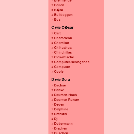
» Brennende
» Brillen
» B�ro
» Bulldoggen
» Bus
C wie C�sar
» Cart
» Chameleon
» Chemiker
» Chihuahua
» Chinchillas
» Clownfische
» Computer-schlagende
» Computer
» Coole
D wie Dora
» Dachse
» Danke
» Daumen-Hoch
» Daumen Runter
» Degen
» Delphine
» Detektiv
» Dj
» Dobermann
» Drachen
» Duschen