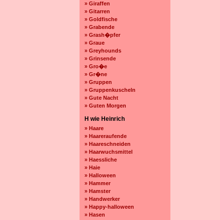
» Giraffen
» Gitarren
» Goldfische
» Grabende
» Grash�pfer
» Graue
» Greyhounds
» Grinsende
» Gro�e
» Gr�ne
» Gruppen
» Gruppenkuscheln
» Gute Nacht
» Guten Morgen
H wie Heinrich
» Haare
» Haareraufende
» Haareschneiden
» Haarwuchsmittel
» Haessliche
» Haie
» Halloween
» Hammer
» Hamster
» Handwerker
» Happy-halloween
» Hasen