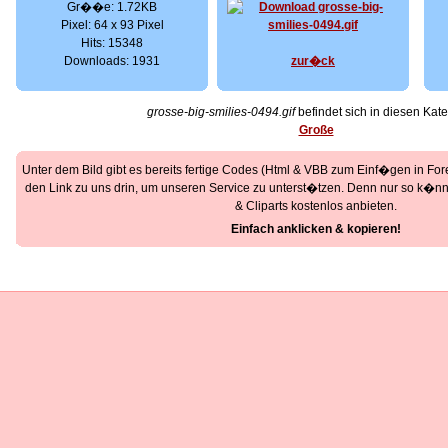
Gr��e: 1.72KB
Pixel: 64 x 93 Pixel
Hits: 15348
Downloads: 1931
zur�ck
grosse-big-smilies-0494.gif
befindet sich in diesen Kate
Große
Unter dem Bild gibt es bereits fertige Codes (Html & VBB zum Einf�gen in Foren
den Link zu uns drin, um unseren Service zu unterst�tzen. Denn nur so k�nne
& Cliparts kostenlos anbieten.
Einfach anklicken & kopieren!