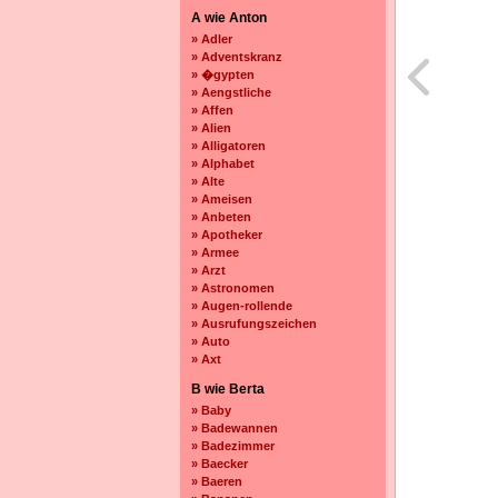
A wie Anton
» Adler
» Adventskranz
» �gypten
» Aengstliche
» Affen
» Alien
» Alligatoren
» Alphabet
» Alte
» Ameisen
» Anbeten
» Apotheker
» Armee
» Arzt
» Astronomen
» Augen-rollende
» Ausrufungszeichen
» Auto
» Axt
B wie Berta
» Baby
» Badewannen
» Badezimmer
» Baecker
» Baeren