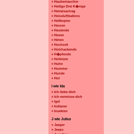
» Haubentaucher
» Heilige Drei K�nige
» Heiratsantrag
» Heissluftballons
» Helikopter
» Herzen
» Heulende
» Hexen
» Hirten
» Hochzeit
» Holzhackende
» H�pfende
» Hufeisen
» Huhn
» Hummer
» Hunde
» Hut
I wie Ida
» Ich-liebe-dich
» Ich-vermisse-dich
» Igel
» Indianer
» Insekten
J wie Julius
» Jaeger
» Jeeps