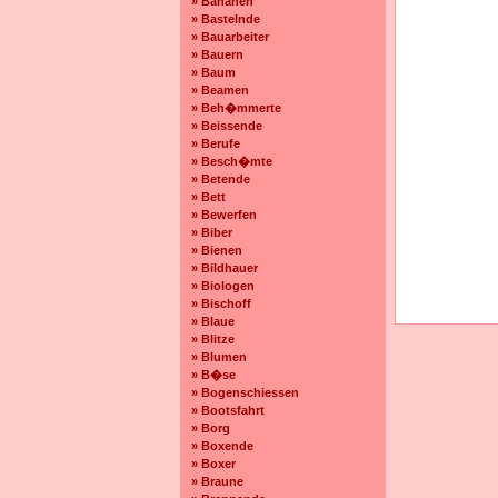
» Bananen
» Bastelnde
» Bauarbeiter
» Bauern
» Baum
» Beamen
» Beh�mmerte
» Beissende
» Berufe
» Besch�mte
» Betende
» Bett
» Bewerfen
» Biber
» Bienen
» Bildhauer
» Biologen
» Bischoff
» Blaue
» Blitze
» Blumen
» B�se
» Bogenschiessen
» Bootsfahrt
» Borg
» Boxende
» Boxer
» Braune