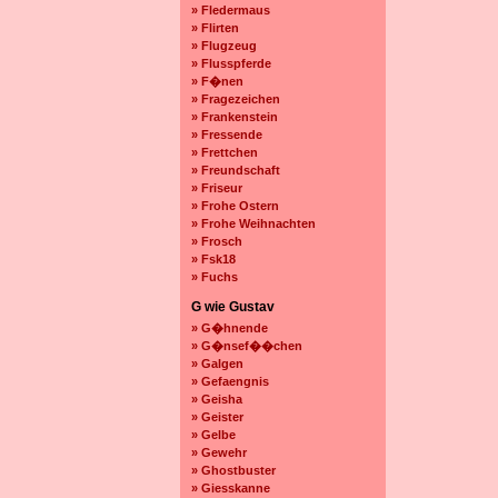
» Fledermaus
» Flirten
» Flugzeug
» Flusspferde
» F�nen
» Fragezeichen
» Frankenstein
» Fressende
» Frettchen
» Freundschaft
» Friseur
» Frohe Ostern
» Frohe Weihnachten
» Frosch
» Fsk18
» Fuchs
G wie Gustav
» G�hnende
» G�nsef��chen
» Galgen
» Gefaengnis
» Geisha
» Geister
» Gelbe
» Gewehr
» Ghostbuster
» Giesskanne