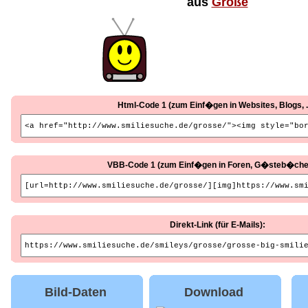
aus
Große
Html-Code 1 (zum Einf�gen in Websites, Blogs, ..
VBB-Code 1 (zum Einf�gen in Foren, G�steb�cher, 
Direkt-Link (für E-Mails):
Bild-Daten
Download