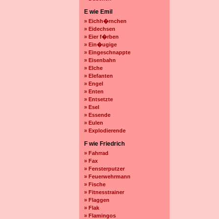
E wie Emil
» Eichh�rnchen
» Eidechsen
» Eier f�rben
» Ein�ugige
» Eingeschnappte
» Eisenbahn
» Elche
» Elefanten
» Engel
» Enten
» Entsetzte
» Esel
» Essende
» Eulen
» Explodierende
F wie Friedrich
» Fahrrad
» Fax
» Fensterputzer
» Feuerwehrmann
» Fische
» Fitnesstrainer
» Flaggen
» Flak
» Flamingos