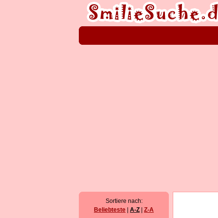
Sortiere nach:
Beliebteste
|
A-Z
|
Z-A