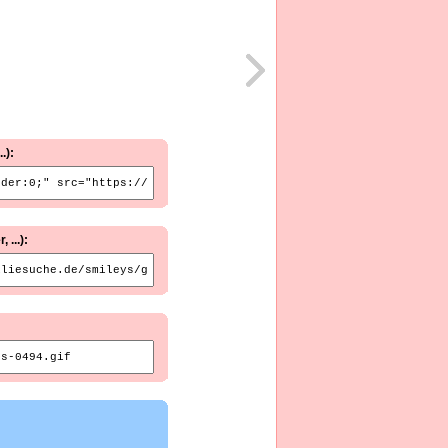
.):
...):