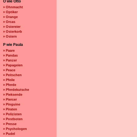
O wie Otto
» Ohnmacht
» Optiker
» Orange
» Orcas
» Ostereier
» Osterkorb
» Ostern
P wie Paula
» Paare
» Pandas
» Panzer
» Papageien
» Peace
» Peitschen
» Pfeile
» Pferde
» Pferdekutsche
» Pieksende
» Piercer
» Pinguine
» Piraten
» Polizisten
» Postboten
» Presse
» Psychologen
» Pudel