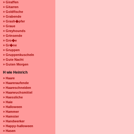
» Giraffen
» Gitarren
» Goldfische
» Grabende
» Grash�pfer
» Graue
» Greyhounds
» Grinsende
» Gro�e
» Gr�ne
» Gruppen
» Gruppenkuscheln
» Gute Nacht
» Guten Morgen
H wie Heinrich
» Haare
» Haareraufende
» Haareschneiden
» Haarwuchsmittel
» Haessliche
» Haie
» Halloween
» Hammer
» Hamster
» Handwerker
» Happy-halloween
» Hasen