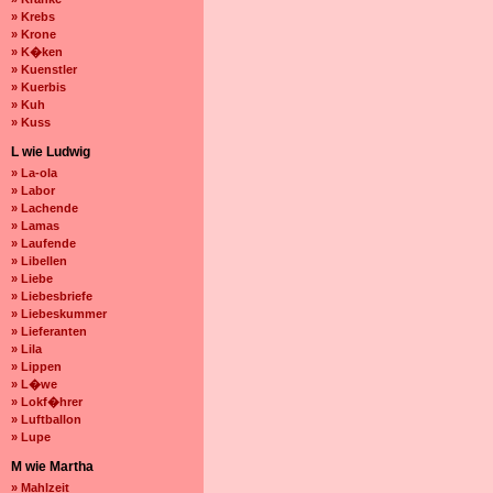
» Krebs
» Krone
» K�ken
» Kuenstler
» Kuerbis
» Kuh
» Kuss
L wie Ludwig
» La-ola
» Labor
» Lachende
» Lamas
» Laufende
» Libellen
» Liebe
» Liebesbriefe
» Liebeskummer
» Lieferanten
» Lila
» Lippen
» L�we
» Lokf�hrer
» Luftballon
» Lupe
M wie Martha
» Mahlzeit