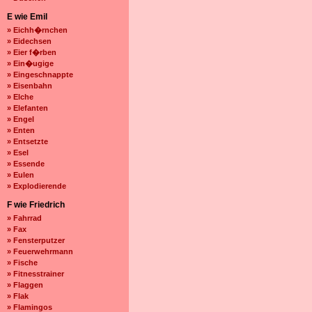
E wie Emil
» Eichh�rnchen
» Eidechsen
» Eier f�rben
» Ein�ugige
» Eingeschnappte
» Eisenbahn
» Elche
» Elefanten
» Engel
» Enten
» Entsetzte
» Esel
» Essende
» Eulen
» Explodierende
F wie Friedrich
» Fahrrad
» Fax
» Fensterputzer
» Feuerwehrmann
» Fische
» Fitnesstrainer
» Flaggen
» Flak
» Flamingos