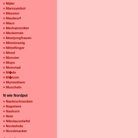
» Maler
» Marssymbol
» Masseur
» Maulwurf
» Maus
» Mechatroniker
» Meckernde
» Meerjungfrauen
» Mistelzweig
» Mittelfinger
» Mond
» Monster
» Mops
» Motorrad
» M�de
» M�tzen
» Murmeltiere
» Muscheln
N wie Nordpol
» Nacktschnecken
» Nagetiere
» Nashorn
» Nein
» Nikolausstiefel
» Nuckelnde
» Nussknacker