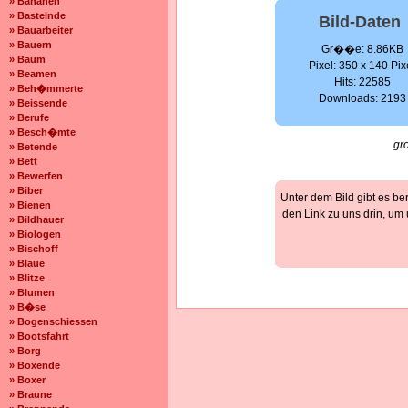
» Bananen
» Bastelnde
Bild-Daten
» Bauarbeiter
» Bauern
Gr��e: 8.86KB
» Baum
Pixel: 350 x 140 Pix
» Beamen
Hits: 22585
» Beh�mmerte
Downloads: 2193
» Beissende
» Berufe
» Besch�mte
gr
» Betende
» Bett
» Bewerfen
» Biber
Unter dem Bild gibt es be
» Bienen
den Link zu uns drin, um
» Bildhauer
» Biologen
» Bischoff
» Blaue
» Blitze
» Blumen
» B�se
» Bogenschiessen
» Bootsfahrt
» Borg
» Boxende
» Boxer
» Braune