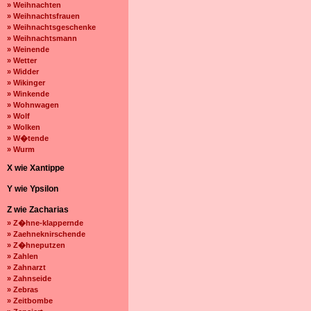
» Weihnachten
» Weihnachtsfrauen
» Weihnachtsgeschenke
» Weihnachtsmann
» Weinende
» Wetter
» Widder
» Wikinger
» Winkende
» Wohnwagen
» Wolf
» Wolken
» W�tende
» Wurm
X wie Xantippe
Y wie Ypsilon
Z wie Zacharias
» Z�hne-klappernde
» Zaehneknirschende
» Z�hneputzen
» Zahlen
» Zahnarzt
» Zahnseide
» Zebras
» Zeitbombe