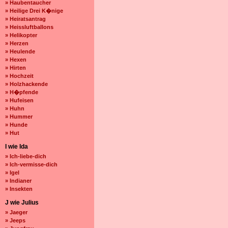
» Haubentaucher
» Heilige Drei K�nige
» Heiratsantrag
» Heissluftballons
» Helikopter
» Herzen
» Heulende
» Hexen
» Hirten
» Hochzeit
» Holzhackende
» H�pfende
» Hufeisen
» Huhn
» Hummer
» Hunde
» Hut
I wie Ida
» Ich-liebe-dich
» Ich-vermisse-dich
» Igel
» Indianer
» Insekten
J wie Julius
» Jaeger
» Jeeps