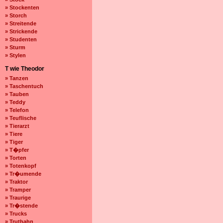
» Stockenten
» Storch
» Streitende
» Strickende
» Studenten
» Sturm
» Stylen
T wie Theodor
» Tanzen
» Taschentuch
» Tauben
» Teddy
» Telefon
» Teuflische
» Tierarzt
» Tiere
» Tiger
» T�pfer
» Torten
» Totenkopf
» Tr�umende
» Traktor
» Tramper
» Traurige
» Tr�stende
» Trucks
» Truthahn