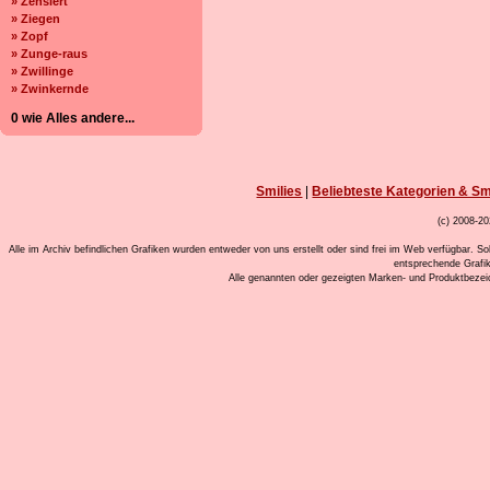
» Zensiert
» Ziegen
» Zopf
» Zunge-raus
» Zwillinge
» Zwinkernde
0 wie Alles andere...
Smilies
|
Beliebteste Kategorien & Sm
(c) 2008-20
Alle im Archiv befindlichen Grafiken wurden entweder von uns erstellt oder sind frei im Web verfügbar. So
entsprechende Grafi
Alle genannten oder gezeigten Marken- und Produktbeze