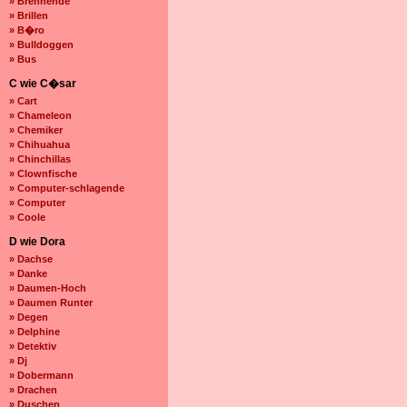
» Brennende
» Brillen
» B�ro
» Bulldoggen
» Bus
C wie C�sar
» Cart
» Chameleon
» Chemiker
» Chihuahua
» Chinchillas
» Clownfische
» Computer-schlagende
» Computer
» Coole
D wie Dora
» Dachse
» Danke
» Daumen-Hoch
» Daumen Runter
» Degen
» Delphine
» Detektiv
» Dj
» Dobermann
» Drachen
» Duschen