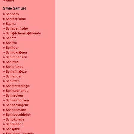
» Ruhe
S wie Samuel
» Sabbern
» Sarkastische
» Sauna
» Schadenfrohe
» Sch�fchen-z�hlende
» Schafe
» Schiffe
» Schilder
» Schildkr�ten
» Schimpansen
» Schirme
» Schlafende
» Schlafm�tze
» Schlangen
» Schlitten
» Schmetterlinge
» Schnarchende
» Schnecken
» Schneeflocken
» Schneekugeln
» Schneemann
» Schneeschieber
» Schokolade
» Schreiende
» Sch�tze
» Schulterzuckende