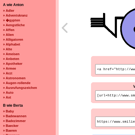
A wie Anton
» Adler
» Adventskranz
» �gypten
» Aengstliche
» Affen
» Alien
» Alligatoren
» Alphabet
» Alte
» Ameisen
» Anbeten
» Apotheker
» Armee
» Arzt
» Astronomen
» Augen-rollende
» Ausrufungszeichen
» Auto
» Axt
B wie Berta
» Baby
» Badewannen
» Badezimmer
» Baecker
» Baeren