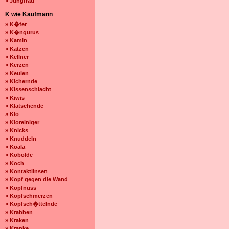
» Jungfrau
K wie Kaufmann
» K�fer
» K�ngurus
» Kamin
» Katzen
» Kellner
» Kerzen
» Keulen
» Kichernde
» Kissenschlacht
» Kiwis
» Klatschende
» Klo
» Kloreiniger
» Knicks
» Knuddeln
» Koala
» Kobolde
» Koch
» Kontaktlinsen
» Kopf gegen die Wand
» Kopfnuss
» Kopfschmerzen
» Kopfsch�ttelnde
» Krabben
» Kraken
» Kranke