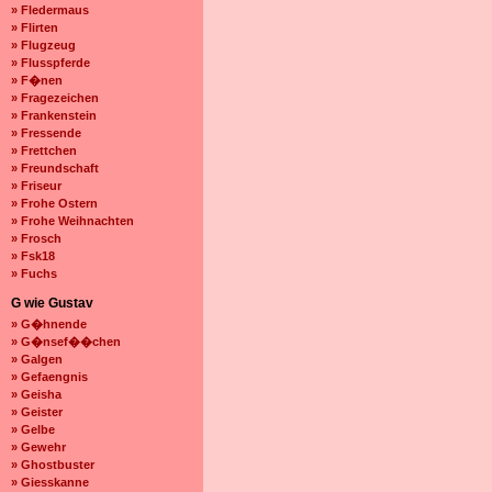
» Fledermaus
» Flirten
» Flugzeug
» Flusspferde
» F�nen
» Fragezeichen
» Frankenstein
» Fressende
» Frettchen
» Freundschaft
» Friseur
» Frohe Ostern
» Frohe Weihnachten
» Frosch
» Fsk18
» Fuchs
G wie Gustav
» G�hnende
» G�nsef��chen
» Galgen
» Gefaengnis
» Geisha
» Geister
» Gelbe
» Gewehr
» Ghostbuster
» Giesskanne