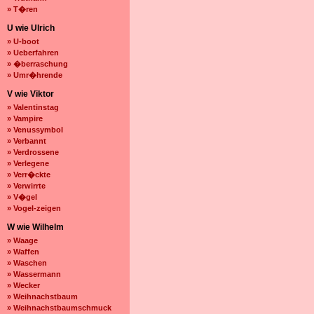
» T�ren
U wie Ulrich
» U-boot
» Ueberfahren
» �berraschung
» Umr�hrende
V wie Viktor
» Valentinstag
» Vampire
» Venussymbol
» Verbannt
» Verdrossene
» Verlegene
» Verr�ckte
» Verwirrte
» V�gel
» Vogel-zeigen
W wie Wilhelm
» Waage
» Waffen
» Waschen
» Wassermann
» Wecker
» Weihnachstbaum
» Weihnachstbaumschmuck