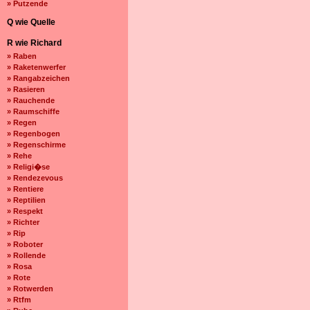
» Putzende
Q wie Quelle
R wie Richard
» Raben
» Raketenwerfer
» Rangabzeichen
» Rasieren
» Rauchende
» Raumschiffe
» Regen
» Regenbogen
» Regenschirme
» Rehe
» Religi�se
» Rendezevous
» Rentiere
» Reptilien
» Respekt
» Richter
» Rip
» Roboter
» Rollende
» Rosa
» Rote
» Rotwerden
» Rtfm