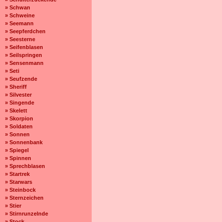
» Schwan
» Schweine
» Seemann
» Seepferdchen
» Seesterne
» Seifenblasen
» Seilspringen
» Sensenmann
» Seti
» Seufzende
» Sheriff
» Silvester
» Singende
» Skelett
» Skorpion
» Soldaten
» Sonnen
» Sonnenbank
» Spiegel
» Spinnen
» Sprechblasen
» Startrek
» Starwars
» Steinbock
» Sternzeichen
» Stier
» Stirnrunzelnde
» Stock