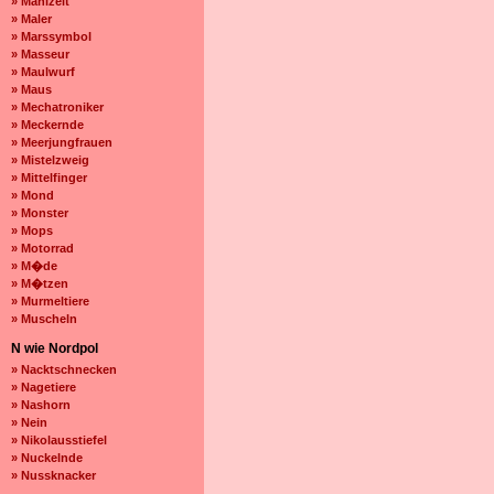
» Mahlzeit
» Maler
» Marssymbol
» Masseur
» Maulwurf
» Maus
» Mechatroniker
» Meckernde
» Meerjungfrauen
» Mistelzweig
» Mittelfinger
» Mond
» Monster
» Mops
» Motorrad
» M�de
» M�tzen
» Murmeltiere
» Muscheln
N wie Nordpol
» Nacktschnecken
» Nagetiere
» Nashorn
» Nein
» Nikolausstiefel
» Nuckelnde
» Nussknacker