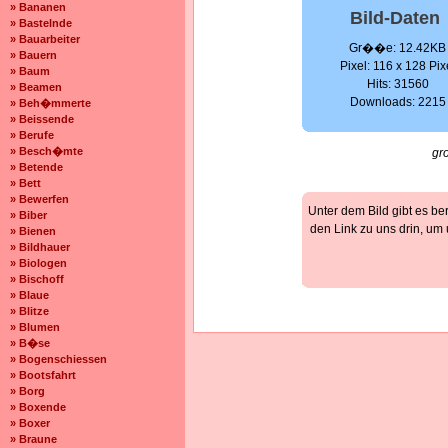
» Bananen
Bild-Daten
» Bastelnde
» Bauarbeiter
Gr��e: 12.42KB
» Bauern
Pixel: 116 x 128 Pix
» Baum
Hits: 31560
» Beamen
Downloads: 2215
» Beh�mmerte
» Beissende
» Berufe
» Besch�mte
gr
» Betende
» Bett
» Bewerfen
Unter dem Bild gibt es be
» Biber
den Link zu uns drin, um
» Bienen
» Bildhauer
» Biologen
» Bischoff
» Blaue
» Blitze
» Blumen
» B�se
» Bogenschiessen
» Bootsfahrt
» Borg
» Boxende
» Boxer
» Braune