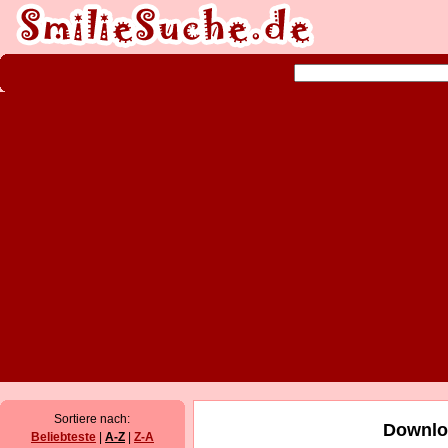
Sortiere nach:
Downloa
Beliebteste
|
A-Z
|
Z-A