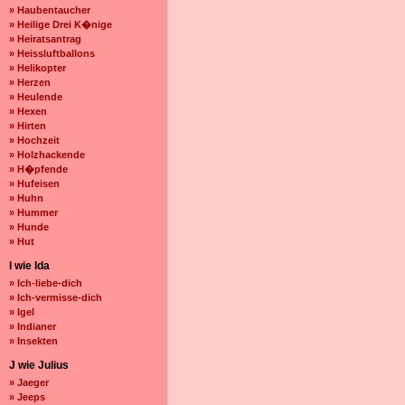
» Haubentaucher
» Heilige Drei K�nige
» Heiratsantrag
» Heissluftballons
» Helikopter
» Herzen
» Heulende
» Hexen
» Hirten
» Hochzeit
» Holzhackende
» H�pfende
» Hufeisen
» Huhn
» Hummer
» Hunde
» Hut
I wie Ida
» Ich-liebe-dich
» Ich-vermisse-dich
» Igel
» Indianer
» Insekten
J wie Julius
» Jaeger
» Jeeps