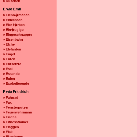
» Duschen
E wie Emil
» Eichh�rnchen
» Eidechsen
» Eier f�rben
» Ein�ugige
» Eingeschnappte
» Eisenbahn
» Elche
» Elefanten
» Engel
» Enten
» Entsetzte
» Esel
» Essende
» Eulen
» Explodierende
F wie Friedrich
» Fahrrad
» Fax
» Fensterputzer
» Feuerwehrmann
» Fische
» Fitnesstrainer
» Flaggen
» Flak
» Flamingos