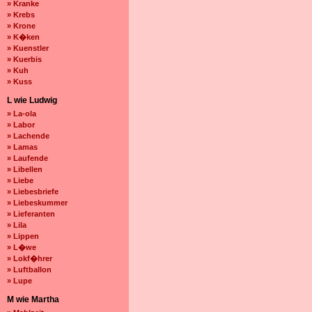
» Kranke
» Krebs
» Krone
» K�ken
» Kuenstler
» Kuerbis
» Kuh
» Kuss
L wie Ludwig
» La-ola
» Labor
» Lachende
» Lamas
» Laufende
» Libellen
» Liebe
» Liebesbriefe
» Liebeskummer
» Lieferanten
» Lila
» Lippen
» L�we
» Lokf�hrer
» Luftballon
» Lupe
M wie Martha