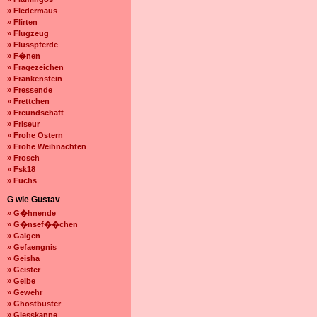
» Fledermaus
» Flirten
» Flugzeug
» Flusspferde
» F�nen
» Fragezeichen
» Frankenstein
» Fressende
» Frettchen
» Freundschaft
» Friseur
» Frohe Ostern
» Frohe Weihnachten
» Frosch
» Fsk18
» Fuchs
G wie Gustav
» G�hnende
» G�nsef��chen
» Galgen
» Gefaengnis
» Geisha
» Geister
» Gelbe
» Gewehr
» Ghostbuster
» Giesskanne