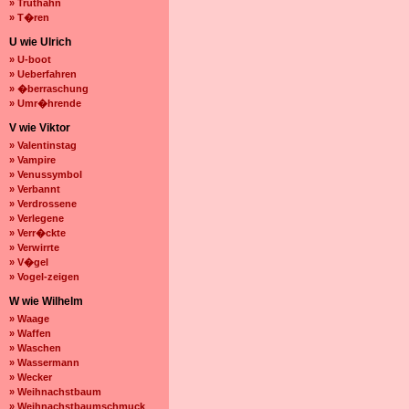
» Truthahn
» T�ren
U wie Ulrich
» U-boot
» Ueberfahren
» �berraschung
» Umr�hrende
V wie Viktor
» Valentinstag
» Vampire
» Venussymbol
» Verbannt
» Verdrossene
» Verlegene
» Verr�ckte
» Verwirrte
» V�gel
» Vogel-zeigen
W wie Wilhelm
» Waage
» Waffen
» Waschen
» Wassermann
» Wecker
» Weihnachstbaum
» Weihnachstbaumschmuck