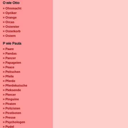
O wie Otto
» Ohnmacht
» Optiker
» Orange
» Orcas
» Ostereier
» Osterkorb
» Ostern
P wie Paula
» Paare
» Pandas
» Panzer
» Papageien
» Peace
» Peitschen
» Pfeile
» Pferde
» Pferdekutsche
» Pieksende
» Piercer
» Pinguine
» Piraten
» Polizisten
» Postboten
» Presse
» Psychologen
» Pudel