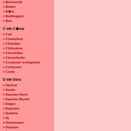
» Brennende
» Brillen
» B�ro
» Bulldoggen
» Bus
C wie C�sar
» Cart
» Chameleon
» Chemiker
» Chihuahua
» Chinchillas
» Clownfische
» Computer-schlagende
» Computer
» Coole
D wie Dora
» Dachse
» Danke
» Daumen-Hoch
» Daumen Runter
» Degen
» Delphine
» Detektiv
» Dj
» Dobermann
» Drachen