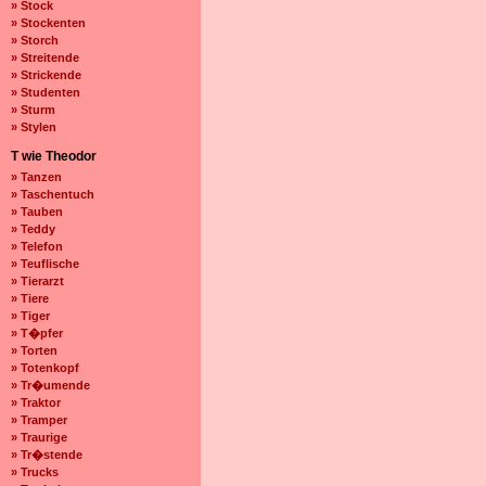
» Stock
» Stockenten
» Storch
» Streitende
» Strickende
» Studenten
» Sturm
» Stylen
T wie Theodor
» Tanzen
» Taschentuch
» Tauben
» Teddy
» Telefon
» Teuflische
» Tierarzt
» Tiere
» Tiger
» T�pfer
» Torten
» Totenkopf
» Tr�umende
» Traktor
» Tramper
» Traurige
» Tr�stende
» Trucks