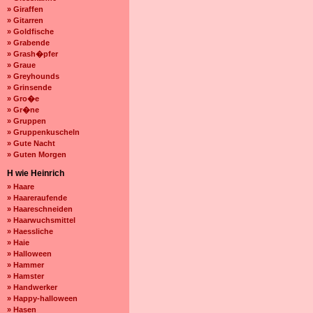
» Giraffen
» Gitarren
» Goldfische
» Grabende
» Grash�pfer
» Graue
» Greyhounds
» Grinsende
» Gro�e
» Gr�ne
» Gruppen
» Gruppenkuscheln
» Gute Nacht
» Guten Morgen
H wie Heinrich
» Haare
» Haareraufende
» Haareschneiden
» Haarwuchsmittel
» Haessliche
» Haie
» Halloween
» Hammer
» Hamster
» Handwerker
» Happy-halloween
» Hasen