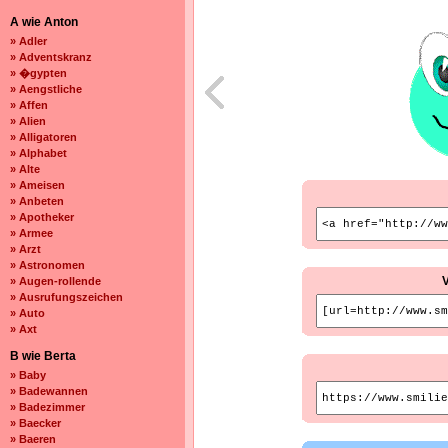
A wie Anton
» Adler
» Adventskranz
» �gypten
» Aengstliche
» Affen
» Alien
» Alligatoren
» Alphabet
» Alte
» Ameisen
» Anbeten
» Apotheker
» Armee
» Arzt
» Astronomen
» Augen-rollende
» Ausrufungszeichen
» Auto
» Axt
B wie Berta
» Baby
» Badewannen
» Badezimmer
» Baecker
» Baeren