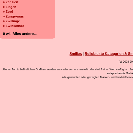
» Zensiert
» Ziegen
» Zopf
» Zunge-raus
» Zwillinge
» Zwinkernde
0 wie Alles andere...
Smilies
|
Beliebteste Kategorien & Sm
(c) 2008-20
Alle im Archiv befindlichen Grafiken wurden entweder von uns erstellt oder sind frei im Web verfügbar. So
entsprechende Grafi
Alle genannten oder gezeigten Marken- und Produktbeze