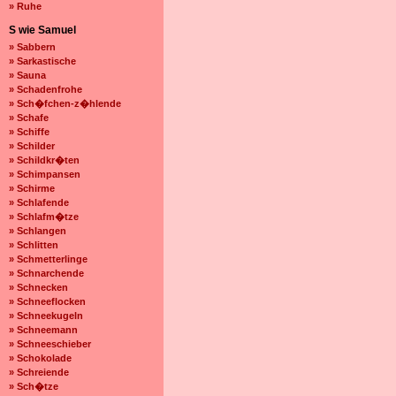
» Ruhe
S wie Samuel
» Sabbern
» Sarkastische
» Sauna
» Schadenfrohe
» Sch�fchen-z�hlende
» Schafe
» Schiffe
» Schilder
» Schildkr�ten
» Schimpansen
» Schirme
» Schlafende
» Schlafm�tze
» Schlangen
» Schlitten
» Schmetterlinge
» Schnarchende
» Schnecken
» Schneeflocken
» Schneekugeln
» Schneemann
» Schneeschieber
» Schokolade
» Schreiende
» Sch�tze