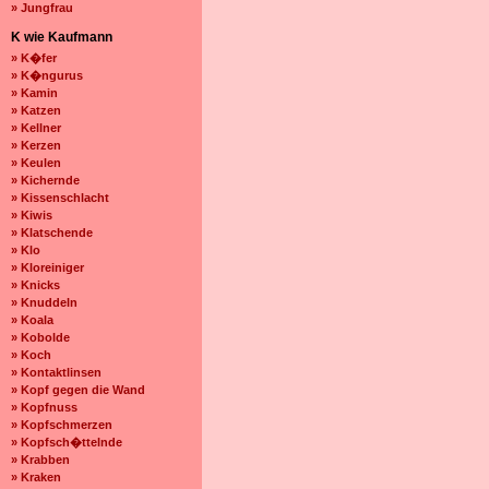
» Jungfrau
K wie Kaufmann
» K�fer
» K�ngurus
» Kamin
» Katzen
» Kellner
» Kerzen
» Keulen
» Kichernde
» Kissenschlacht
» Kiwis
» Klatschende
» Klo
» Kloreiniger
» Knicks
» Knuddeln
» Koala
» Kobolde
» Koch
» Kontaktlinsen
» Kopf gegen die Wand
» Kopfnuss
» Kopfschmerzen
» Kopfsch�ttelnde
» Krabben
» Kraken