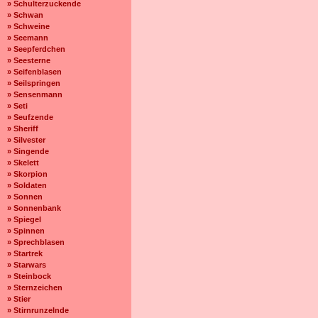
» Schulterzuckende
» Schwan
» Schweine
» Seemann
» Seepferdchen
» Seesterne
» Seifenblasen
» Seilspringen
» Sensenmann
» Seti
» Seufzende
» Sheriff
» Silvester
» Singende
» Skelett
» Skorpion
» Soldaten
» Sonnen
» Sonnenbank
» Spiegel
» Spinnen
» Sprechblasen
» Startrek
» Starwars
» Steinbock
» Sternzeichen
» Stier
» Stirnrunzelnde