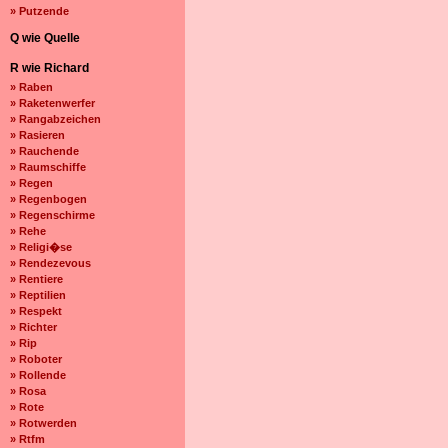
» Putzende
Q wie Quelle
R wie Richard
» Raben
» Raketenwerfer
» Rangabzeichen
» Rasieren
» Rauchende
» Raumschiffe
» Regen
» Regenbogen
» Regenschirme
» Rehe
» Religi�se
» Rendezevous
» Rentiere
» Reptilien
» Respekt
» Richter
» Rip
» Roboter
» Rollende
» Rosa
» Rote
» Rotwerden
» Rtfm