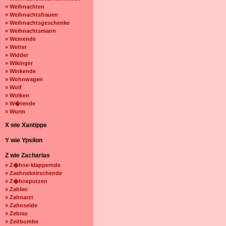
» Weihnachten
» Weihnachtsfrauen
» Weihnachtsgeschenke
» Weihnachtsmann
» Weinende
» Wetter
» Widder
» Wikinger
» Winkende
» Wohnwagen
» Wolf
» Wolken
» W�tende
» Wurm
X wie Xantippe
Y wie Ypsilon
Z wie Zacharias
» Z�hne-klappernde
» Zaehneknirschende
» Z�hneputzen
» Zahlen
» Zahnarzt
» Zahnseide
» Zebras
» Zeitbombe