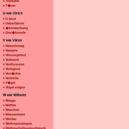
» Truthahn
» T�ren
U wie Ulrich
» U-boot
» Ueberfahren
» �berraschung
» Umr�hrende
V wie Viktor
» Valentinstag
» Vampire
» Venussymbol
» Verbannt
» Verdrossene
» Verlegene
» Verr�ckte
» Verwirrte
» V�gel
» Vogel-zeigen
W wie Wilhelm
» Waage
» Waffen
» Waschen
» Wassermann
» Wecker
» Weihnachstbaum
» Weihnachstbaumschmuck