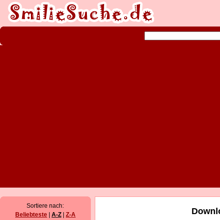
Sortiere nach:
Downlo
Beliebteste
|
A-Z
|
Z-A