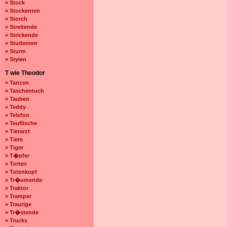
» Stock
» Stockenten
» Storch
» Streitende
» Strickende
» Studenten
» Sturm
» Stylen
T wie Theodor
» Tanzen
» Taschentuch
» Tauben
» Teddy
» Telefon
» Teuflische
» Tierarzt
» Tiere
» Tiger
» T�pfer
» Torten
» Totenkopf
» Tr�umende
» Traktor
» Tramper
» Traurige
» Tr�stende
» Trucks