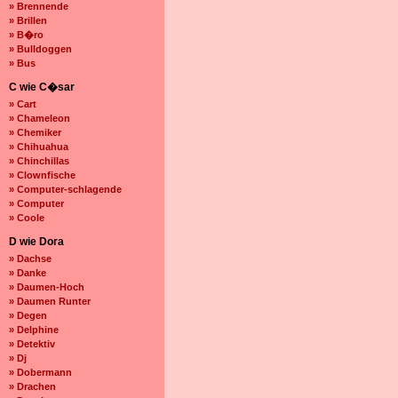
» Brennende
» Brillen
» B�ro
» Bulldoggen
» Bus
C wie C�sar
» Cart
» Chameleon
» Chemiker
» Chihuahua
» Chinchillas
» Clownfische
» Computer-schlagende
» Computer
» Coole
D wie Dora
» Dachse
» Danke
» Daumen-Hoch
» Daumen Runter
» Degen
» Delphine
» Detektiv
» Dj
» Dobermann
» Drachen