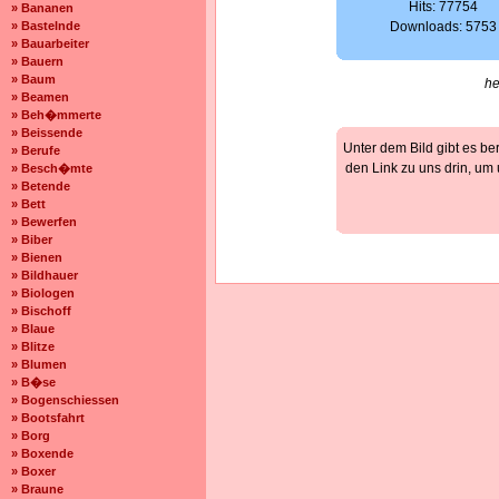
Hits: 77754
» Bananen
» Bastelnde
Downloads: 5753
» Bauarbeiter
» Bauern
» Baum
he
» Beamen
» Beh�mmerte
» Beissende
Unter dem Bild gibt es be
» Berufe
den Link zu uns drin, um
» Besch�mte
» Betende
» Bett
» Bewerfen
» Biber
» Bienen
» Bildhauer
» Biologen
» Bischoff
» Blaue
» Blitze
» Blumen
» B�se
» Bogenschiessen
» Bootsfahrt
» Borg
» Boxende
» Boxer
» Braune