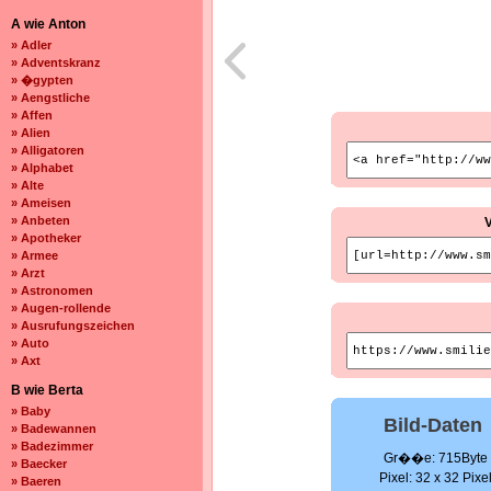
A wie Anton
» Adler
» Adventskranz
» �gypten
» Aengstliche
» Affen
» Alien
» Alligatoren
» Alphabet
» Alte
» Ameisen
» Anbeten
» Apotheker
» Armee
» Arzt
» Astronomen
» Augen-rollende
» Ausrufungszeichen
» Auto
» Axt
B wie Berta
» Baby
Bild-Daten
» Badewannen
» Badezimmer
Gr��e: 715Byte
» Baecker
Pixel: 32 x 32 Pixe
» Baeren