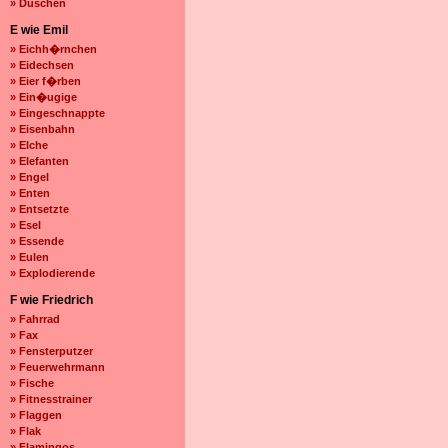
» Duschen
E wie Emil
» Eichh�rnchen
» Eidechsen
» Eier f�rben
» Ein�ugige
» Eingeschnappte
» Eisenbahn
» Elche
» Elefanten
» Engel
» Enten
» Entsetzte
» Esel
» Essende
» Eulen
» Explodierende
F wie Friedrich
» Fahrrad
» Fax
» Fensterputzer
» Feuerwehrmann
» Fische
» Fitnesstrainer
» Flaggen
» Flak
» Flamingos