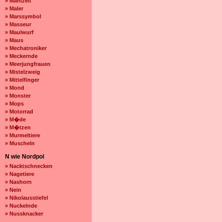
» Mahlzeit
» Maler
» Marssymbol
» Masseur
» Maulwurf
» Maus
» Mechatroniker
» Meckernde
» Meerjungfrauen
» Mistelzweig
» Mittelfinger
» Mond
» Monster
» Mops
» Motorrad
» M�de
» M�tzen
» Murmeltiere
» Muscheln
N wie Nordpol
» Nacktschnecken
» Nagetiere
» Nashorn
» Nein
» Nikolausstiefel
» Nuckelnde
» Nussknacker