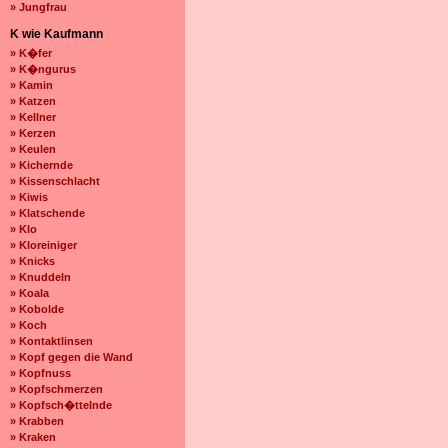
» Jungfrau
K wie Kaufmann
» K�fer
» K�ngurus
» Kamin
» Katzen
» Kellner
» Kerzen
» Keulen
» Kichernde
» Kissenschlacht
» Kiwis
» Klatschende
» Klo
» Kloreiniger
» Knicks
» Knuddeln
» Koala
» Kobolde
» Koch
» Kontaktlinsen
» Kopf gegen die Wand
» Kopfnuss
» Kopfschmerzen
» Kopfsch�ttelnde
» Krabben
» Kraken