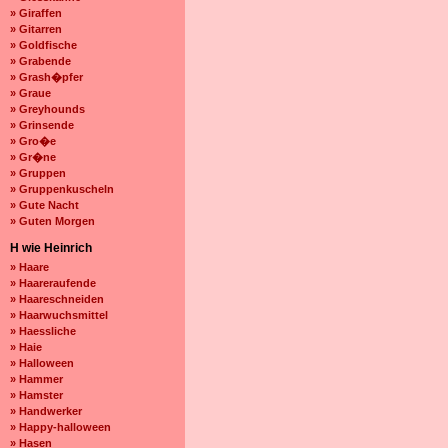
» Giraffen
» Gitarren
» Goldfische
» Grabende
» Grash�pfer
» Graue
» Greyhounds
» Grinsende
» Gro�e
» Gr�ne
» Gruppen
» Gruppenkuscheln
» Gute Nacht
» Guten Morgen
H wie Heinrich
» Haare
» Haareraufende
» Haareschneiden
» Haarwuchsmittel
» Haessliche
» Haie
» Halloween
» Hammer
» Hamster
» Handwerker
» Happy-halloween
» Hasen