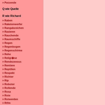
» Putzende
Q wie Quelle
R wie Richard
» Raben
» Raketenwerfer
» Rangabzeichen
» Rasieren
» Rauchende
» Raumschiffe
» Regen
» Regenbogen
» Regenschirme
» Rehe
» Religi�se
» Rendezevous
» Rentiere
» Reptilien
» Respekt
» Richter
» Rip
» Roboter
» Rollende
» Rosa
» Rote
» Rotwerden
» Rtfm