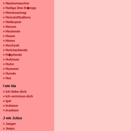
» Haubentaucher
» Heilige Drei K�nige
» Heiratsantrag
» Heissluftballons
» Helikopter
» Herzen
» Heulende
» Hexen
» Hirten
» Hochzeit
» Holzhackende
» H�pfende
» Hufeisen
» Huhn
» Hummer
» Hunde
» Hut
I wie Ida
» Ich-liebe-dich
» Ich-vermisse-dich
» Igel
» Indianer
» Insekten
J wie Julius
» Jaeger
» Jeeps