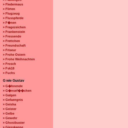
» Fledermaus
» Flirten
» Flugzeug
» Flusspferde
» F�nen
» Fragezeichen
» Frankenstein
» Fressende
» Frettchen
» Freundschaft
» Friseur
» Frohe Ostern
» Frohe Weihnachten
» Frosch
» Fsk18
» Fuchs
G wie Gustav
» G�hnende
» G�nsef��chen
» Galgen
» Gefaengnis
» Geisha
» Geister
» Gelbe
» Gewehr
» Ghostbuster
» Giesskanne