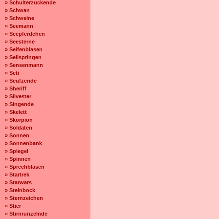
» Schulterzuckende
» Schwan
» Schweine
» Seemann
» Seepferdchen
» Seesterne
» Seifenblasen
» Seilspringen
» Sensenmann
» Seti
» Seufzende
» Sheriff
» Silvester
» Singende
» Skelett
» Skorpion
» Soldaten
» Sonnen
» Sonnenbank
» Spiegel
» Spinnen
» Sprechblasen
» Startrek
» Starwars
» Steinbock
» Sternzeichen
» Stier
» Stirnrunzelnde