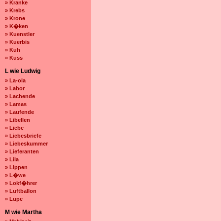
» Kranke
» Krebs
» Krone
» K�ken
» Kuenstler
» Kuerbis
» Kuh
» Kuss
L wie Ludwig
» La-ola
» Labor
» Lachende
» Lamas
» Laufende
» Libellen
» Liebe
» Liebesbriefe
» Liebeskummer
» Lieferanten
» Lila
» Lippen
» L�we
» Lokf�hrer
» Luftballon
» Lupe
M wie Martha