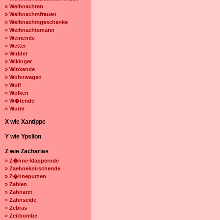
» Weihnachten
» Weihnachtsfrauen
» Weihnachtsgeschenke
» Weihnachtsmann
» Weinende
» Wetter
» Widder
» Wikinger
» Winkende
» Wohnwagen
» Wolf
» Wolken
» W�tende
» Wurm
X wie Xantippe
Y wie Ypsilon
Z wie Zacharias
» Z�hne-klappernde
» Zaehneknirschende
» Z�hneputzen
» Zahlen
» Zahnarzt
» Zahnseide
» Zebras
» Zeitbombe