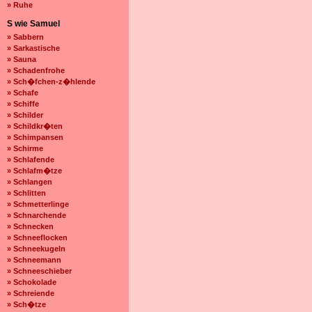
» Ruhe
S wie Samuel
» Sabbern
» Sarkastische
» Sauna
» Schadenfrohe
» Sch�fchen-z�hlende
» Schafe
» Schiffe
» Schilder
» Schildkr�ten
» Schimpansen
» Schirme
» Schlafende
» Schlafm�tze
» Schlangen
» Schlitten
» Schmetterlinge
» Schnarchende
» Schnecken
» Schneeflocken
» Schneekugeln
» Schneemann
» Schneeschieber
» Schokolade
» Schreiende
» Sch�tze