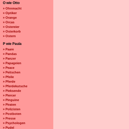
O wie Otto
» Ohnmacht
» Optiker
» Orange
» Orcas
» Ostereier
» Osterkorb
» Ostern
P wie Paula
» Paare
» Pandas
» Panzer
» Papageien
» Peace
» Peitschen
» Pfeile
» Pferde
» Pferdekutsche
» Pieksende
» Piercer
» Pinguine
» Piraten
» Polizisten
» Postboten
» Presse
» Psychologen
» Pudel