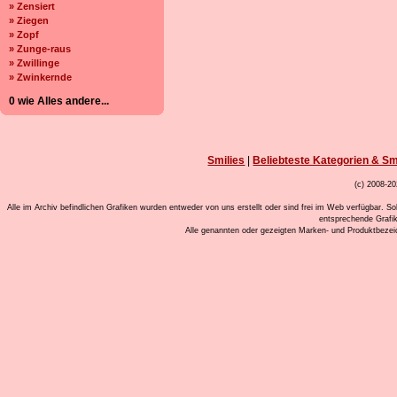
» Zensiert
» Ziegen
» Zopf
» Zunge-raus
» Zwillinge
» Zwinkernde
0 wie Alles andere...
Smilies
|
Beliebteste Kategorien & Sm
(c) 2008-20
Alle im Archiv befindlichen Grafiken wurden entweder von uns erstellt oder sind frei im Web verfügbar. So
entsprechende Grafi
Alle genannten oder gezeigten Marken- und Produktbeze