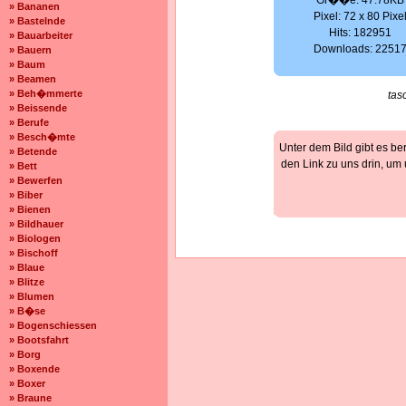
Gr��e: 47.78KB
» Bananen
Pixel: 72 x 80 Pixe
» Bastelnde
Hits: 182951
» Bauarbeiter
Downloads: 2251
» Bauern
» Baum
» Beamen
» Beh�mmerte
tas
» Beissende
» Berufe
» Besch�mte
Unter dem Bild gibt es be
» Betende
den Link zu uns drin, um
» Bett
» Bewerfen
» Biber
» Bienen
» Bildhauer
» Biologen
» Bischoff
» Blaue
» Blitze
» Blumen
» B�se
» Bogenschiessen
» Bootsfahrt
» Borg
» Boxende
» Boxer
» Braune