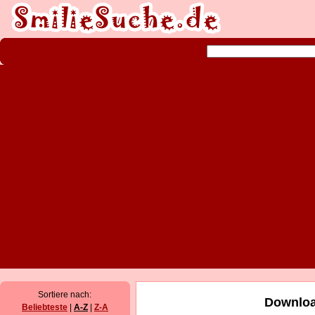
Sortiere nach:
Downloa
Beliebteste
|
A-Z
|
Z-A