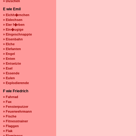
» Duschen
E wie Emil
» Eichh�rnchen
» Eidechsen
» Eier f�rben
» Ein�ugige
» Eingeschnappte
» Eisenbahn
» Elche
» Elefanten
» Engel
» Enten
» Entsetzte
» Esel
» Essende
» Eulen
» Explodierende
F wie Friedrich
» Fahrrad
» Fax
» Fensterputzer
» Feuerwehrmann
» Fische
» Fitnesstrainer
» Flaggen
» Flak
» Flamingos