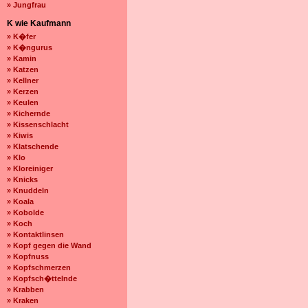
» Jungfrau
K wie Kaufmann
» K�fer
» K�ngurus
» Kamin
» Katzen
» Kellner
» Kerzen
» Keulen
» Kichernde
» Kissenschlacht
» Kiwis
» Klatschende
» Klo
» Kloreiniger
» Knicks
» Knuddeln
» Koala
» Kobolde
» Koch
» Kontaktlinsen
» Kopf gegen die Wand
» Kopfnuss
» Kopfschmerzen
» Kopfsch�ttelnde
» Krabben
» Kraken