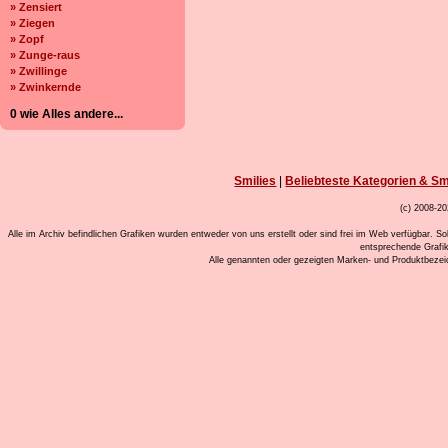
» Zensiert
» Ziegen
» Zopf
» Zunge-raus
» Zwillinge
» Zwinkernde
0 wie Alles andere...
Smilies
|
Beliebteste Kategorien & Sm
(c) 2008-20
Alle im Archiv befindlichen Grafiken wurden entweder von uns erstellt oder sind frei im Web verfügbar. So
entsprechende Grafi
Alle genannten oder gezeigten Marken- und Produktbeze