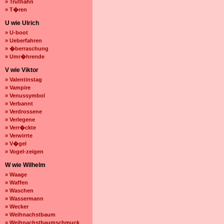
» Truthahn
» T�ren
U wie Ulrich
» U-boot
» Ueberfahren
» �berraschung
» Umr�hrende
V wie Viktor
» Valentinstag
» Vampire
» Venussymbol
» Verbannt
» Verdrossene
» Verlegene
» Verr�ckte
» Verwirrte
» V�gel
» Vogel-zeigen
W wie Wilhelm
» Waage
» Waffen
» Waschen
» Wassermann
» Wecker
» Weihnachstbaum
» Weihnachstbaumschmuck