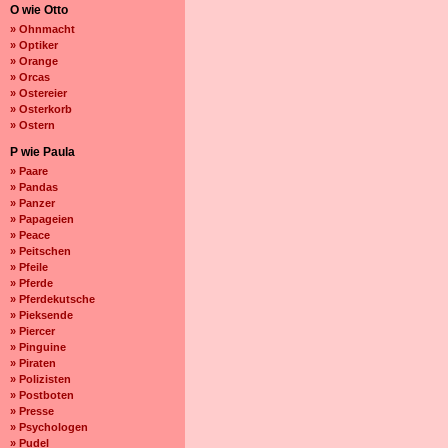
O wie Otto
» Ohnmacht
» Optiker
» Orange
» Orcas
» Ostereier
» Osterkorb
» Ostern
P wie Paula
» Paare
» Pandas
» Panzer
» Papageien
» Peace
» Peitschen
» Pfeile
» Pferde
» Pferdekutsche
» Pieksende
» Piercer
» Pinguine
» Piraten
» Polizisten
» Postboten
» Presse
» Psychologen
» Pudel