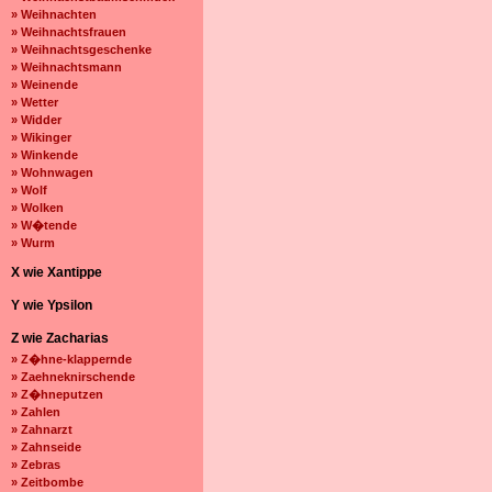
» Weihnachten
» Weihnachtsfrauen
» Weihnachtsgeschenke
» Weihnachtsmann
» Weinende
» Wetter
» Widder
» Wikinger
» Winkende
» Wohnwagen
» Wolf
» Wolken
» W�tende
» Wurm
X wie Xantippe
Y wie Ypsilon
Z wie Zacharias
» Z�hne-klappernde
» Zaehneknirschende
» Z�hneputzen
» Zahlen
» Zahnarzt
» Zahnseide
» Zebras
» Zeitbombe