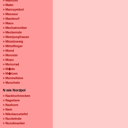
» Mahlzeit
» Maler
» Marssymbol
» Masseur
» Maulwurf
» Maus
» Mechatroniker
» Meckernde
» Meerjungfrauen
» Mistelzweig
» Mittelfinger
» Mond
» Monster
» Mops
» Motorrad
» M�de
» M�tzen
» Murmeltiere
» Muscheln
N wie Nordpol
» Nacktschnecken
» Nagetiere
» Nashorn
» Nein
» Nikolausstiefel
» Nuckelnde
» Nussknacker