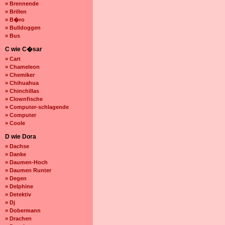
» Brennende
» Brillen
» B�ro
» Bulldoggen
» Bus
C wie C�sar
» Cart
» Chameleon
» Chemiker
» Chihuahua
» Chinchillas
» Clownfische
» Computer-schlagende
» Computer
» Coole
D wie Dora
» Dachse
» Danke
» Daumen-Hoch
» Daumen Runter
» Degen
» Delphine
» Detektiv
» Dj
» Dobermann
» Drachen