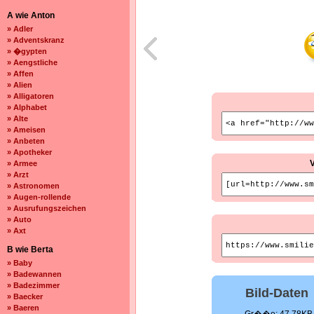
A wie Anton
» Adler
» Adventskranz
» �gypten
» Aengstliche
» Affen
» Alien
» Alligatoren
» Alphabet
» Alte
» Ameisen
» Anbeten
» Apotheker
» Armee
» Arzt
» Astronomen
» Augen-rollende
» Ausrufungszeichen
» Auto
» Axt
B wie Berta
» Baby
» Badewannen
» Badezimmer
Bild-Daten
» Baecker
» Baeren