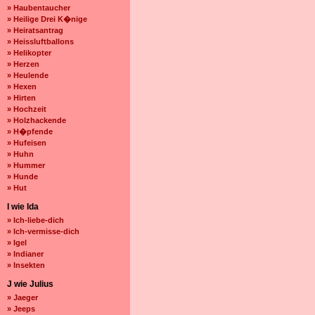
» Haubentaucher
» Heilige Drei K�nige
» Heiratsantrag
» Heissluftballons
» Helikopter
» Herzen
» Heulende
» Hexen
» Hirten
» Hochzeit
» Holzhackende
» H�pfende
» Hufeisen
» Huhn
» Hummer
» Hunde
» Hut
I wie Ida
» Ich-liebe-dich
» Ich-vermisse-dich
» Igel
» Indianer
» Insekten
J wie Julius
» Jaeger
» Jeeps