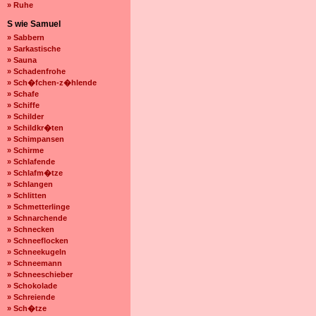
» Ruhe
S wie Samuel
» Sabbern
» Sarkastische
» Sauna
» Schadenfrohe
» Sch�fchen-z�hlende
» Schafe
» Schiffe
» Schilder
» Schildkr�ten
» Schimpansen
» Schirme
» Schlafende
» Schlafm�tze
» Schlangen
» Schlitten
» Schmetterlinge
» Schnarchende
» Schnecken
» Schneeflocken
» Schneekugeln
» Schneemann
» Schneeschieber
» Schokolade
» Schreiende
» Sch�tze