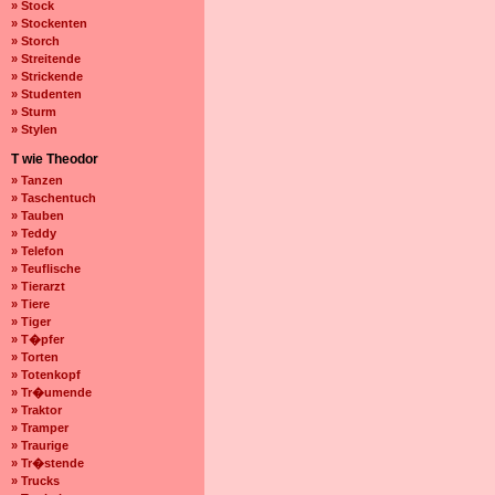
» Stock
» Stockenten
» Storch
» Streitende
» Strickende
» Studenten
» Sturm
» Stylen
T wie Theodor
» Tanzen
» Taschentuch
» Tauben
» Teddy
» Telefon
» Teuflische
» Tierarzt
» Tiere
» Tiger
» T�pfer
» Torten
» Totenkopf
» Tr�umende
» Traktor
» Tramper
» Traurige
» Tr�stende
» Trucks