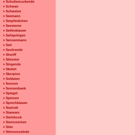
» Schulterzuckende
» Schwan
» Schweine
» Seemann
» Seepferdchen
» Seesterne
» Seifenblasen
» Seilspringen
» Sensenmann
» Seti
» Seufzende
» Sheriff
» Silvester
» Singende
» Skelett
» Skorpion
» Soldaten
» Sonnen
» Sonnenbank
» Spiegel
» Spinnen
» Sprechblasen
» Startrek
» Starwars
» Steinbock
» Sternzeichen
» Stier
» Stirnrunzelnde