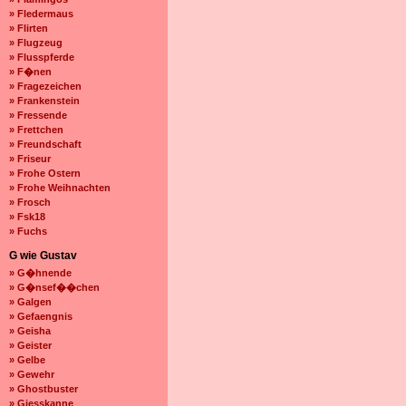
» Fledermaus
» Flirten
» Flugzeug
» Flusspferde
» F�nen
» Fragezeichen
» Frankenstein
» Fressende
» Frettchen
» Freundschaft
» Friseur
» Frohe Ostern
» Frohe Weihnachten
» Frosch
» Fsk18
» Fuchs
G wie Gustav
» G�hnende
» G�nsef��chen
» Galgen
» Gefaengnis
» Geisha
» Geister
» Gelbe
» Gewehr
» Ghostbuster
» Giesskanne