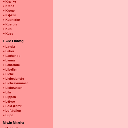
» Kranke
» Krebs
» Krone
» K�ken
» Kuenstler
» Kuerbis
» Kuh
» Kuss
L wie Ludwig
» La-ola
» Labor
» Lachende
» Lamas
» Laufende
» Libellen
» Liebe
» Liebesbriefe
» Liebeskummer
» Lieferanten
» Lila
» Lippen
» L�we
» Lokf�hrer
» Luftballon
» Lupe
M wie Martha