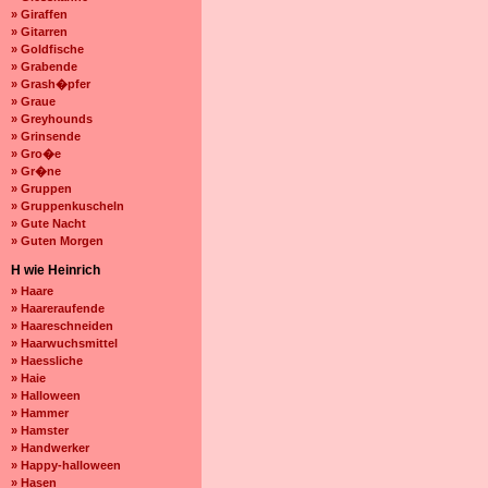
» Giraffen
» Gitarren
» Goldfische
» Grabende
» Grash�pfer
» Graue
» Greyhounds
» Grinsende
» Gro�e
» Gr�ne
» Gruppen
» Gruppenkuscheln
» Gute Nacht
» Guten Morgen
H wie Heinrich
» Haare
» Haareraufende
» Haareschneiden
» Haarwuchsmittel
» Haessliche
» Haie
» Halloween
» Hammer
» Hamster
» Handwerker
» Happy-halloween
» Hasen