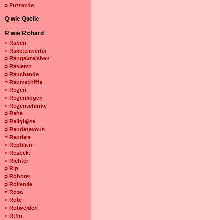
» Putzende
Q wie Quelle
R wie Richard
» Raben
» Raketenwerfer
» Rangabzeichen
» Rasieren
» Rauchende
» Raumschiffe
» Regen
» Regenbogen
» Regenschirme
» Rehe
» Religi�se
» Rendezevous
» Rentiere
» Reptilien
» Respekt
» Richter
» Rip
» Roboter
» Rollende
» Rosa
» Rote
» Rotwerden
» Rtfm